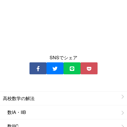
SNSでシェア
高校数学の解法
数IA・IIB
数IIIC