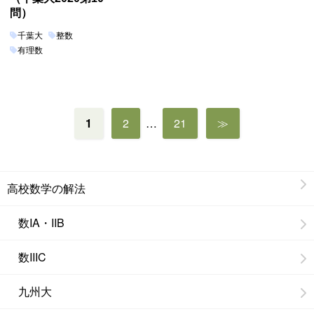
問）
千葉大
整数
有理数
投
1
2
…
21
≫
稿
の
ペ
ー
高校数学の解法
ジ
送
数IA・IIB
り
数IIIC
九州大