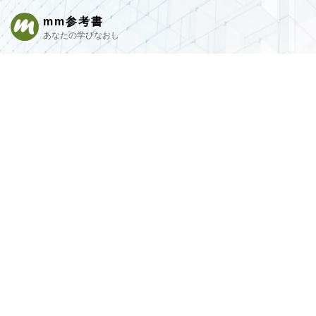
mm参考書
あなたの学びなおし