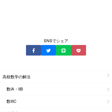
SNSでシェア
高校数学の解法
数IA・IIB
数IIIC