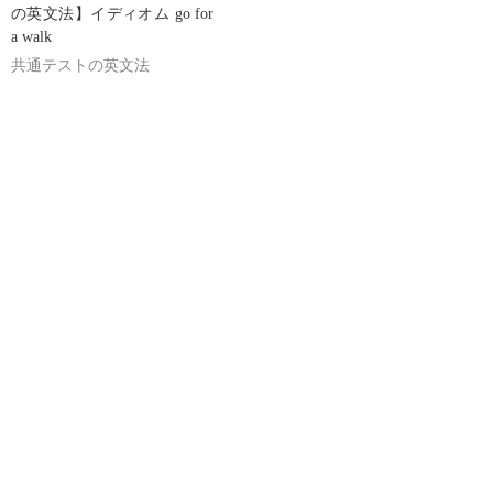
の英文法】イディオム go for
a walk
共通テストの英文法