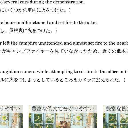
e to several cars during the demonstration.
にいくつかの車両に火をつけた。）
he house malfunctioned and set fire to the attic.
し、屋根裏に火をつけた。）
r left the campfire unattended and almost set fire to the near
ーがキャンプファイヤーを見ていなかったため、近くの低木
aught on camera while attempting to set fire to the office bui
ルに火をつけようとしているところをカメラに捉えられた。）