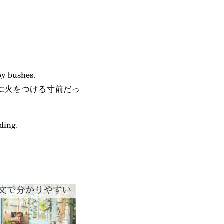
by bushes.
に火をつける寸前だっ
lding.