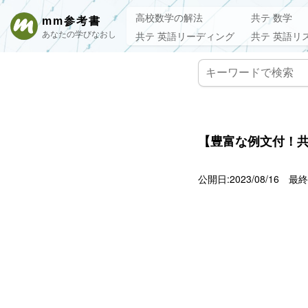
高校数学の解法
共テ 数学
mm参考書
あなたの学びなおし
共テ 英語リーディング
共テ 英語リ
【豊富な例文付！共通テ
公開日:2023/08/16
最終更