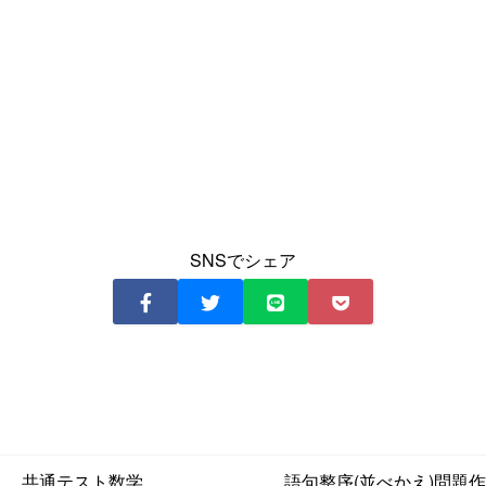
SNSでシェア
共通テスト数学
語句整序(並べかえ)問題