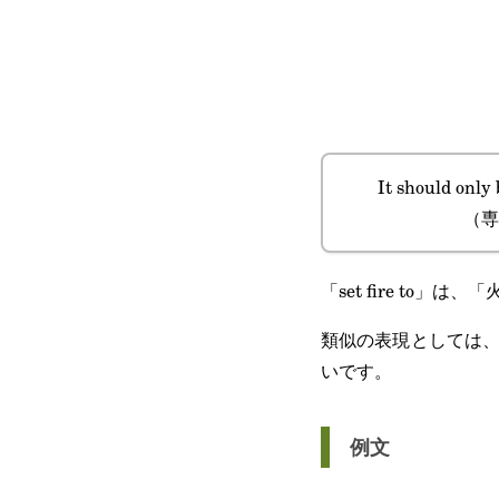
It should only 
（専
「set fire to
類似の表現としては、
いです。
例文