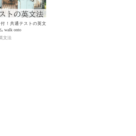
文付！共通テストの英文
alk onto
英文法