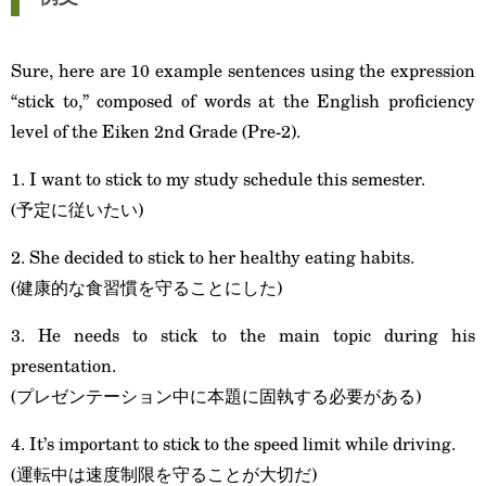
Sure, here are 10 example sentences using the expression
“stick to,” composed of words at the English proficiency
level of the Eiken 2nd Grade (Pre-2).
1. I want to stick to my study schedule this semester.
(予定に従いたい)
2. She decided to stick to her healthy eating habits.
(健康的な食習慣を守ることにした)
3. He needs to stick to the main topic during his
presentation.
(プレゼンテーション中に本題に固執する必要がある)
4. It’s important to stick to the speed limit while driving.
(運転中は速度制限を守ることが大切だ)