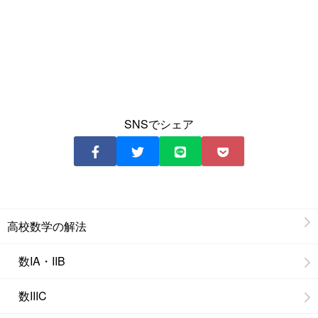
SNSでシェア
高校数学の解法
数IA・IIB
数IIIC