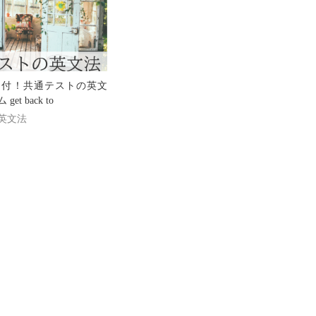
文付！共通テストの英文
t back to
英文法