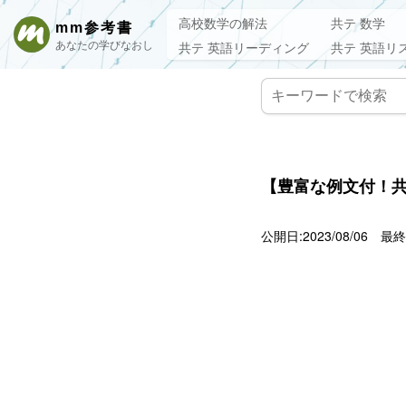
高校数学の解法
共テ 数学
mm参考書
あなたの学びなおし
共テ 英語リーディング
共テ 英語リ
【豊富な例文付！共通テ
公開日:2023/08/06
最終更