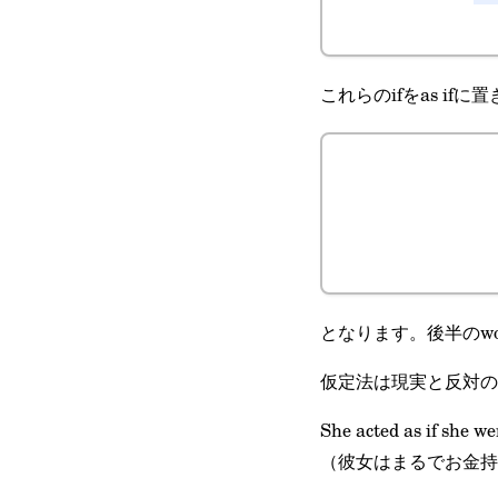
これらのifをas if
となります。後半のw
仮定法は現実と反対の
She acted as if she we
（彼女はまるでお金持