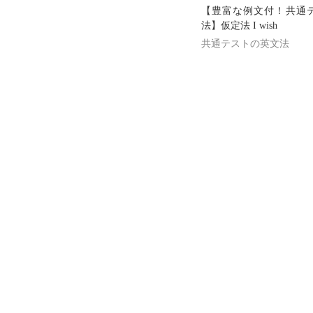
【豊富な例文付！共通
法】仮定法 I wish
共通テストの英文法