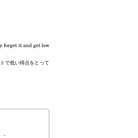
 forget it and get low
トで低い得点をとって
・
・・