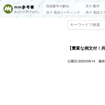
高校数学の解法
共テ 数学
mm参考書
あなたの学びなおし
共テ 英語リーディング
共テ 英語リ
【豊富な例文付！共通
公開日:2023/09/14
最終更