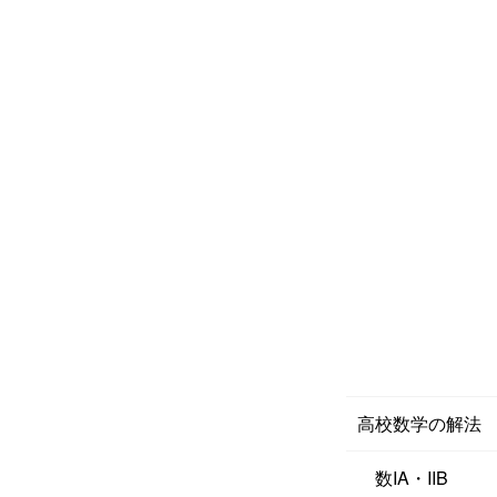
高校数学の解法
数IA・IIB