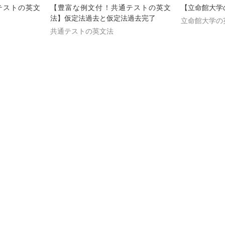
テストの英文
【豊富な例文付！共通テストの英文
【立命館大学
法】仮定法過去と仮定法過去完了
立命館大学の
共通テストの英文法