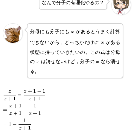
なんで分子の有理化やるの？
分母にも分子にも
があるとうまく計算
x
x
できないから，どっちかだけに
がある
x
x
状態に持っていきたいの。この式は分母
の
は消せないけど，分子の
なら消せ
x
x
x
x
る。
+
1
−
1
\cfrac{x}
x
x
=
+
1
+
1
x
x
{x+1}=\cfrac{x+1-
+
1
1
=\cfrac{x+1}
x
=
−
1}{x+1}
+
1
+
1
x
x
{x+1}-
1
=1-
=
1
−
\cfrac{1}
+
1
x
\cfrac{1}