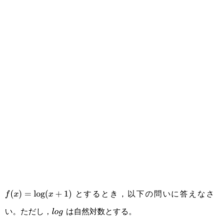
とするとき，以下の問いに答えなさ
f(x)=\log(x+1)
(
)
=
l
o
g
(
+
1
)
f
x
x
い。ただし，
は自然対数とする。
log
l
o
g