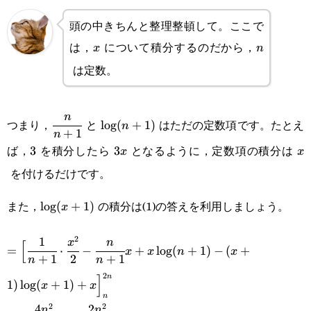
頭の中きちんと整理整頓して。ここで
は，
について積分するのだから，
x
n
x
n
は定数。
\cfrac{n}
\log(n+1)
n
つまり，
と
はただの定数項です。たとえ
l
o
g
(
+
1
)
n
+
1
n
{n+1}
ば，
を積分したら
となるように，定数項の積分は
3
3
3x
3
x
x
x
を付けるだけです。
また，
の積分は(1)の答えを利用しましょう。
\log(x+1)
l
o
g
(
+
1
)
x
2
1
=\Big[\cfrac{1}
x
n
[
=
⋅
−
+
l
o
g
(
+
1
)
−
(
+
x
x
n
x
+
1
2
+
1
n
n
{n+1}\cdot\cfrac{x^2}{2}-
2
n
]
1
)
l
o
g
(
+
1
)
+
x
x
\cfrac{n}{n+1}x+x\log(n+1)-
n
2
2
4
2
=\cfrac{4n^2}
n
n