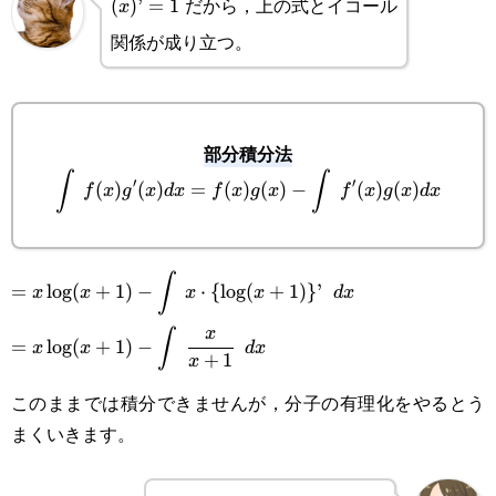
だから，上の式とイコール
(x)’=1
(
)
’
=
1
x
関係が成り立つ。
部分積分法
∫
∫
′
′
\displaystyle\int f(x)g'(x)dx=f(x)g(x)-
(
)
(
)
=
(
)
(
)
−
(
)
(
)
f
x
g
x
d
x
f
x
g
x
f
x
g
x
d
x
\int f'(x)g(x)dx
∫
\displaystyle=x\log(x+1)-
=
l
o
g
(
+
1
)
−
⋅
{
l
o
g
(
+
1
)}
’
x
x
x
x
d
x
\int x\cdot\
\displaystyle=x\log(x+1)-
x
∫
=
l
o
g
(
+
1
)
−
x
x
d
x
+
1
x
{\log(x+1)\}’\space dx
\int \cfrac{x}
このままでは積分できませんが，分子の有理化をやるとう
{x+1}\space dx
まくいきます。