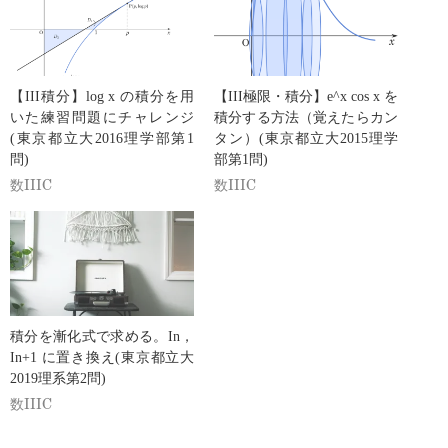
【III積分】log x の積分を用
【III極限・積分】e^x cos x を
いた練習問題にチャレンジ
積分する方法（覚えたらカン
(東京都立大2016理学部第1
タン）(東京都立大2015理学
問)
部第1問)
数IIIC
数IIIC
積分を漸化式で求める。In，
In+1 に置き換え(東京都立大
2019理系第2問)
数IIIC