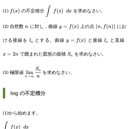
∫
(1)
の不定積分
を求めなさい。
f(x)
\displaystyle\int f(x)\space dx
(
)
(
)
f
x
f
x
d
x
(2) 自然数
に対し，曲線
上の点
にお
n
y=f(x)
=
(
)
(n,f(n))
(
,
(
))
n
y
f
x
n
f
n
l_n
y=f(x)
l_n
ける接線を
とする。曲線
と接線
と直線
=
(
)
l
y
f
x
l
n
n
S_n
で囲まれた図形の面積
を求めなさい。
=
2
x
n
S
n
\displaystyle\lim_{n\rightarrow\infty}\cfra
S
n
(3) 極限値
を求めなさい。
l
i
m
n
→
∞
n
{n}
log の不定積分
(1)から始めます。
∫
\displaystyle\int f(x)\space dx
(
)
f
x
d
x