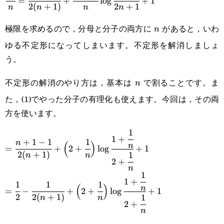
=
+
l
o
g
+
1
2
(
+
1
)
2
+
1
n
n
n
n
{n}=\cfrac{n}
極限を求めるので，分母と分子の両方に
があると，いわ
n
{2(n+1)}+\cfrac{2n+1}
n
ゆる不定形になってしまいます。不定形を解消しましょ
{n}\log\cfrac{n+1}
う。
{2n+1}+1
不定形の解消のやり方は，基本は
で割ることです。ま
n
n
た，(1)でやった分子の有理化も使えます。今回は，その両
方を使います。
1
=\cfrac{n+1-1}
1
+
+
1
−
1
1
n
(
)
n
=
+
2
+
l
o
g
+
1
{2(n+1)}+\Big(2+\cfrac{1}
2
(
+
1
)
1
n
n
2
+
n
{n}\Big)\log\cfrac{1+\cfrac{1}
1
=\cfrac{1}{2}-\cfrac{1}
1
+
1
1
1
(
)
{n}}{2+\cfrac{1}{n}}+1
n
=
−
+
2
+
l
o
g
+
1
{2(n+1)}+\Big(2+\cfrac{1}
2
2
(
+
1
)
1
n
n
2
+
n
{n}\Big)\log\cfrac{1+\cfrac{1}