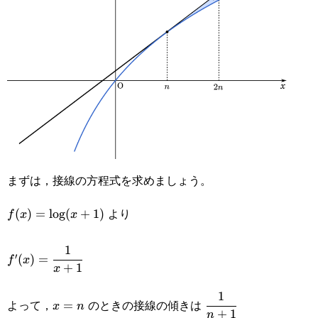
まずは，接線の方程式を求めましょう。
より
f(x)=\log(x+1)
(
)
=
l
o
g
(
+
1
)
f
x
x
1
f'(x)=\cfrac{1}
′
(
)
=
f
x
+
1
x
{x+1}
1
x=n
\cfrac{1}
よって，
のときの接線の傾きは
=
x
n
+
1
n