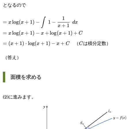
{x+1}
となるので
{x+1}
1
\displaystyle=x\log(x+1)-
∫
=
l
o
g
(
+
1
)
−
1
−
x
x
d
x
+
1
x
\int 1-\cfrac{1}
=x\log(x+1)-
=
l
o
g
(
+
1
)
−
+
l
o
g
(
+
1
)
+
x
x
x
x
C
{x+1}\space dx
（
は積分定数）
x+\log(x+1)+C
=
=
(
+
1
)
⋅
l
o
g
(
+
1
)
−
+
C
x
x
x
C
C
(x+1)\cdot\log(x+1)-
（答え）
x+C
面積を求める
(2)に進みます。