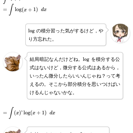
∫
\displaystyle=\int\log(x+1)\space dx
=
l
o
g
(
+
1
)
x
d
x
log の積分習った気がするけど，や
り方忘れた。
結局暗記なんだけどね。log を積分する公
式はないけど，微分する公式はあるから，
いったん微分したらいいんじゃね？って考
えるの。そこから部分積分を思いつけばい
けるんじゃないかな。
∫
\displaystyle=\int(x)’\log(x+1)\space dx
=
(
)
’
l
o
g
(
+
1
)
x
x
d
x