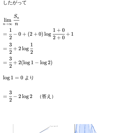
したがって
{n}}{2+\cfrac{1}{n}}+1
\displaystyle\lim_{n\rightarrow\infty}\cfrac{S_n}
S
n
l
i
m
n
→
∞
n
{n}
1
1
+
0
=\cfrac{1}{2}-0+
=
−
0
+
(
2
+
0
)
l
o
g
+
1
2
2
+
0
(2+0)\log\cfrac{1+0}
3
1
=\cfrac{3}
=
+
2
l
o
g
{2+0}+1
2
2
{2}+2\log\cfrac{1}
3
=\cfrac{3}
=
+
2
(
l
o
g
1
−
l
o
g
2
)
{2}
2
{2}+2(\log1-
より
\log1=0
l
o
g
1
=
0
\log2)
3
=\cfrac{3}
（答え）
=
−
2
l
o
g
2
2
{2}-2\log2