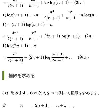
(x+1)\log(x+1)+x\Big]_n^{2n}
=
−
+
2
l
o
g
(
+
1
)
−
(
2
+
n
n
n
2
(
+
1
)
+
1
n
n
{2(n+1)}-\cfrac{2n^2}
2
2
n
n
1
)
l
o
g
(
2
+
1
)
+
2
−
+
−
l
o
g
(
+
n
n
n
n
{n+1}+2n\log(n+1)-
2
(
+
1
)
+
1
n
n
1
)
+
(
+
1
)
l
o
g
(
+
1
)
−
(2n+1)\log(2n+1)+2n-
n
n
n
2
2
3
=\cfrac{3n^2}
\cfrac{n^2}
n
n
=
−
+
(
2
+
1
)
l
o
g
(
+
1
)
−
(
2
+
n
n
n
2
(
+
1
)
+
1
n
n
{2(n+1)}-
{2(n+1)}+\cfrac{n^2}
1
)
l
o
g
(
2
+
1
)
+
n
n
\cfrac{n^2}{n+1}+
{n+1}-n\log(n+1)+
2
+
1
=\cfrac{n^2}
n
n
（答え）
=
+
(
2
+
1
)
l
o
g
+
n
n
(2n+1)\log(n+1)-
(n+1)\log(n+1)-n
2
(
+
1
)
2
+
1
n
n
{2(n+1)}+
(2n+1)\log(2n+1)+n
(2n+1)\log\cfrac{n+1}
極限を求める
{2n+1}+n
(3)に進みます。(2)の答えを
で割って極限を求めます。
n
n
2
+
1
+
1
\cfrac{S_n}
S
n
n
n
n