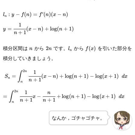
{n+1}
l_n:y-
′
:
−
(
)
=
(
)
(
−
)
l
y
f
n
f
n
x
n
n
f(n)=f'(n)
1
y=\cfrac{1}
=
(
−
)
+
l
o
g
(
+
1
)
y
x
n
n
(x-n)
+
1
n
{n+1}(x-
n
2n
l_n
f(x)
n)+\log(n+1)
積分区間は
から
です。
から
を引いた部分を
2
(
)
n
n
l
f
x
n
積分していきましょう。
2
1
n
\displaystyle S_n=\int_n^{2n}\cfrac{1}
∫
=
(
−
)
+
l
o
g
(
+
1
)
−
l
o
g
(
+
1
)
S
x
n
n
x
d
x
n
+
1
n
{n+1}(x-n)+\log(n+1)-
n
2
1
n
\displaystyle=\int_n^{2n}\cfrac{1}
n
\log(x+1)\space dx
∫
=
−
+
l
o
g
(
+
1
)
−
l
o
g
(
+
1
)
x
n
x
d
x
+
1
+
1
n
n
{n+1}x-\cfrac{n}
n
{n+1}+\log(n+1)-
なんか，ゴチャゴチャ。
\log(x+1)\space dx