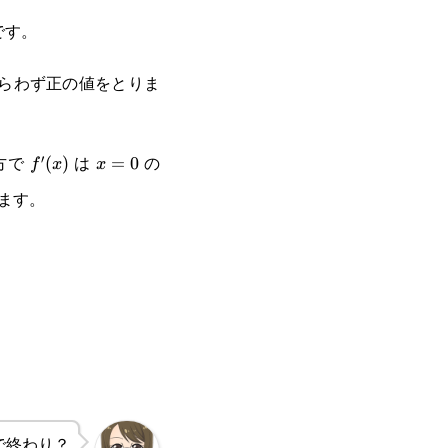
です。
らわず正の値をとりま
方で
は
の
′
f'(x)
(
)
x=0
=
0
f
x
x
ます。
で終わり？