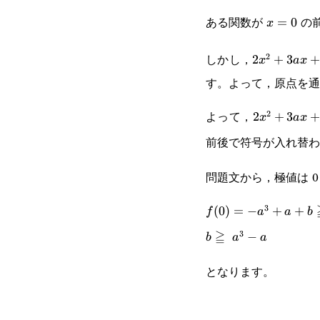
ある関数が
の
x=0
=
0
x
しかし，
2
2x^2+3ax+
2
+
3
+
x
a
x
す。よって，原点を通
よって，
2
2x^2+3ax+
2
+
3
x
a
x
前後で符号が入れ替わ
問題文から，極値は 0
3
f(0)=-
(
0
)
=
−
+
+
f
a
a
b
≧
3
a^3+a+b\geqq0
b\geqq a^3-
−
b
a
a
a
となります。