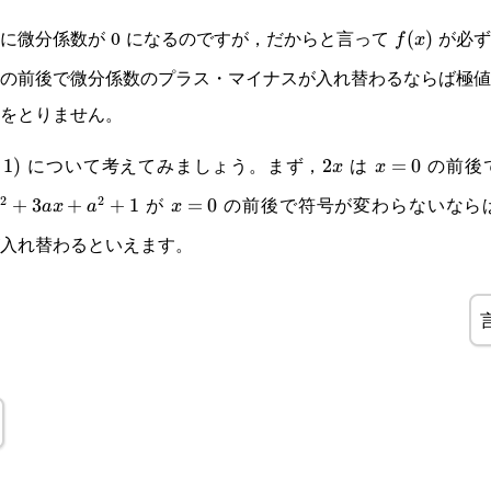
に微分係数が 0 になるのですが，だからと言って
が必ず
f(x)
(
)
f
x
の前後で微分係数のプラス・マイナスが入れ替わるならば極値
をとりません。
について考えてみましょう。まず，
は
の前後
1)
1
)
2x
2
x=0
=
0
x
x
が
の前後で符号が変わらないなら
2
2
x^2+3ax+a^2+1
+
3
+
+
1
x=0
=
0
a
x
a
x
入れ替わるといえます。