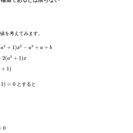
値を考えてみます。
2
2
3
(
+
1
)
−
+
+
a
x
a
a
b
2
2(a^2+1)x
+
2
(
+
1
)
a
x
+1)
+
1
)
とすると
1)=0
1
)
=
0
0
=
0