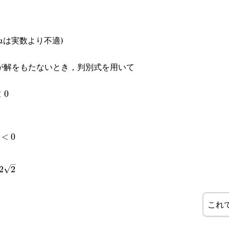
は実数より不適)
a
a
が解をもたないとき，判別式を用いて
<
0
<
0
2
2
}
これ