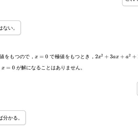
はない。
極値をもつので，
で極値をもつとき，
2
2
x=0
=
0
2x^2+3ax+a^2+
2
+
3
+
+
x
x
a
x
a
に
が解になることはありません。
x=0
=
0
x
ば分かる。