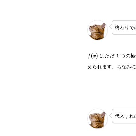
終わりで
はただ 1 つの
f(x)
(
)
f
x
えられます。ちなみ
代入すれ