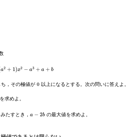
数
2
2
3
(
+
1
)
−
+
+
a
x
a
a
b
をもち，その極値が 0 以上になるとする。次の問いに答えよ。
を求めよ。
をみたすとき，
の最大値を求めよ。
a-
−
2
a
b
2b
も極値であるとは限らない