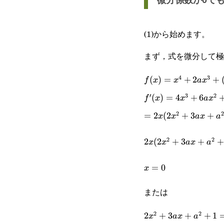
(1)から始めます。
まず，式を微分して極
4
3
f(x)=x^4+2ax^3+
(
)
=
+
2
+
f
x
x
a
x
′
3
2
(a^2+1)x^2-
f'(x)=4x^3+6ax^2+
(
)
=
4
+
6
f
x
x
a
x
a^3+a+b
2
2
=2x(2x^2+3ax+a^2
=
2
(
2
+
3
+
x
x
a
x
a
2
2
2x(2x^2+3ax+a^2+
2
(
2
+
3
+
+
x
x
a
x
a
x=0
=
0
x
または
2
2
2x^2+3ax+a^2+1=
2
+
3
+
+
1
x
a
x
a