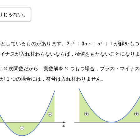
りじゃない。
落としているものがあります。
が解をもつ
2
2
2x^2+3ax+a^2+1
2
+
3
+
+
1
x
a
x
a
イナスが入れ替わらないならば，極値をもたないことになりま
は 2 次関数だから，実数解を 2 つもつ場合，プラス・マイナ
が 1 つの場合には，符号は入れ替わりません。