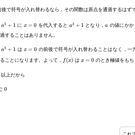
前後で符号が入れ替わるなら，その関数は原点を通過するはず
に
を代入すると
となり，
の値にかか
2
2
a^2+1
+
1
x=0
=
0
a^2+1
+
1
a
a
x
a
a
過することはありません。
は
の前後で符号が入れ替わることはなく，一
2
a^2+1
+
+
1
x=0
=
0
a
x
ることになります。よって，
は
のとき極値をもち
f(x)
(
)
x=0
=
0
f
x
x
 以上だから
≧
0
これ