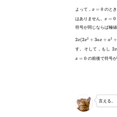
よって，
のとき
x=0
=
0
x
はありません。
x=0
=
0
x
符号が同じならば極値
2
2
2x(2x^2+3ax+a^2+
2
(
2
+
3
+
+
x
x
a
x
a
す。そして，もし
2
2
x
の前後で符号が
=
0
x
言える。