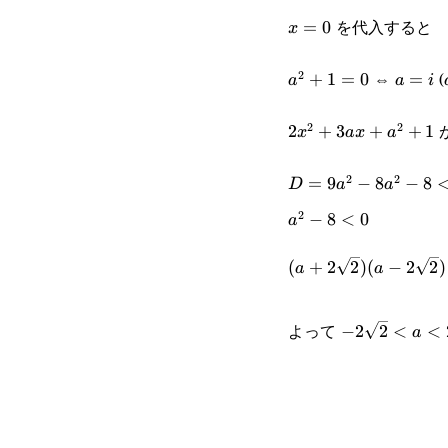
を代入すると
x=0
=
0
x
⇔
(
2
a^2+1=0
+
1
=
0
a=i
=
a
a
i
2
2
2x^2+3ax+a^2+1
2
+
3
+
+
1
x
a
x
a
2
2
D=9a^2-
=
9
−
8
−
8
D
a
a
2
8a^2-
a^2-
−
8
<
0
a
8<0
8<0
(a+2\sqrt{2})
(
+
2
2
)
(
−
2
2
)
a
a
(a-2\sqrt{2})
-2\sqrt{2}
<0
よって
−
2
2
<
<
a
<a<2\sqrt{2