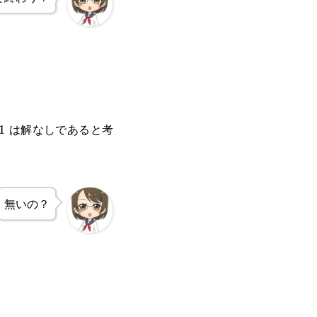
は解なしであると考
1
1
無いの？