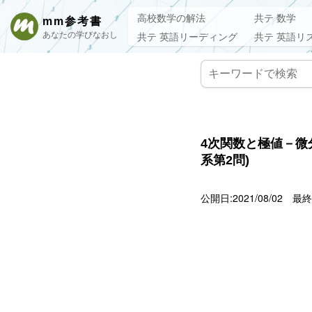
高校数学の解法
共テ 数学
mm参考書
あなたの学びなおし
共テ 英語リーディング
共テ 英語リ
4次関数と極値－微
系第2問)
公開日:2021/08/02
最終更