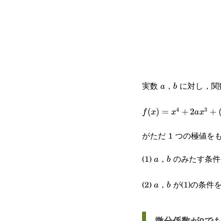
実数
，
に対し，関
a
b
a
b
4
3
f(x)=x^4+2ax^3+
(
)
=
+
2
+
f
x
x
a
x
(a^2+1)x^2-
がただ 1 つの極値
a^3+a+b
(1)
，
のみたす条件
a
b
a
b
(2)
，
が(1)の条件
a
b
a
b
微分係数が0で