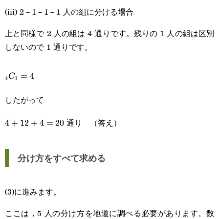
(iii) 2－1－1－1 人の組に分ける場合
上と同様で 2 人の組は 4 通りです。残りの 1 人の組は区別
しないので 1 通りです。
_4C_1=4
=
4
C
4
1
したがって
通り （答え）
4+12+4=20
4
+
12
+
4
=
20
分け方をすべて求める
(3)に進みます。
ここは，5 人の分け方を地道に調べる必要があります。数