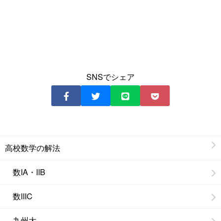
SNSでシェア
高校数学の解法
数IA・IIB
数IIIC
九州大