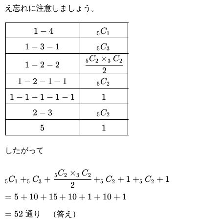
え忘れに注意しましょう。
1
−
4
\def\arraystretch{1.5}\begin{array}
C
5
1
1
−
3
−
1
C
{|c|c|}\hline 1-4&_5C_1\\\hline1-3-
5
3
×
C
C
5
2
3
2
1
−
2
−
2
1&_5C_3\\\hline1-2-
2
1
−
2
−
1
−
1
2&\cfrac{_5C_2\times_3C_2}
C
5
2
1
−
1
−
1
−
1
−
1
1
{2}\\\hline1-2-1-1&_5C_2\\\hline1-1-1-
2
−
3
C
5
2
1-1&1\\\hline2-
5
1
3&_5C_2\\\hline5&1\\\hline\end{array}
したがって
×
_5C_1+_5C_3+\cfrac{_5C_2\times_3C_2}
C
C
5
2
3
2
+
+
+
+
1
+
+
1
C
C
C
C
5
1
5
3
5
2
5
2
2
{2}+_5C_2+1+_5C_2+1
=5+10+15+10+1+10+1
=
5
+
10
+
15
+
10
+
1
+
10
+
1
通り （答え）
=52
=
52