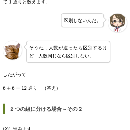
て 1 通りと数えます。
区別しないんだ。
そうね，人数が違ったら区別するけ
ど，人数同じなら区別しない。
したがって
通り （答え）
6+6=12
6
+
6
=
12
2 つの組に分ける場合～その２
(2)に進みます。