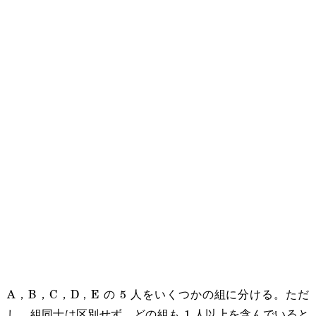
A，B，C，D，E の 5 人をいくつかの組に分ける。ただ
し，組同士は区別せず，どの組も 1 人以上を含んでいると