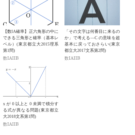
【数IA確率】正六角形の中に
「その文字は何番目に来るの
できる三角形と確率（基本レ
か」で考える―C の意味を超
ベル）(東京都立大2015理系
基本に戻っておさらい(東京
第1問)
都立大2017文系第2問)
数IAIIB
数IAIIB
x が 0 以上と 0 未満で積分す
る式が異なる問題(東京都立
大2018文系第1問)
数IAIIB