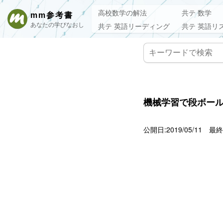
高校数学の解法
共テ 数学
mm参考書
あなたの学びなおし
共テ 英語リーディング
共テ 英語リ
機械学習で段ボール
公開日:2019/05/11
最終更