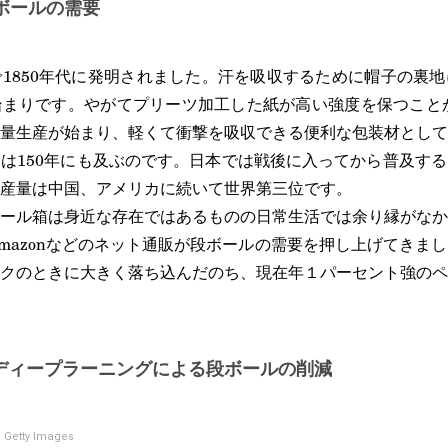
ボールの需要
1850年代に発明されました。汗を吸収するために帽子の裏
まりです。やがてプリーツ加工した紙が高い強度を保つことが
量生産が始まり、軽くて衝撃を吸収できる便利な包装材として
は150年にも及ぶのです。日本では戦後に入ってから普及す
産量は中国、アメリカに続いて世界第三位です。
ール箱は身近な存在ではあるものの日常生活では余り縁がなか
mazonなどのネット通販が段ボールの需要を押し上げてきま
クのときに大きく落ち込んだのち、現在年１パーセント強のペ
うディープラーニングによる段ボールの削減
 Getty Images