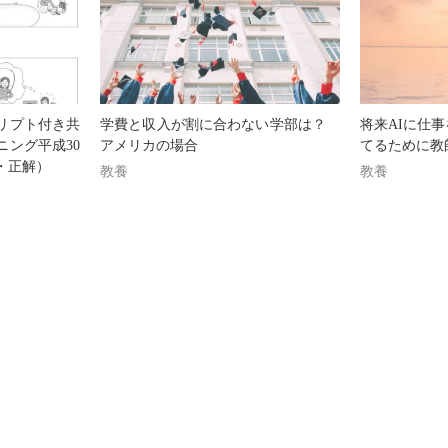
リプト付き共
学費と収入が割に合わない学部は？
将来AIに仕
ニング平成30
アメリカの場合
てるために教
・正解）
教養
教養