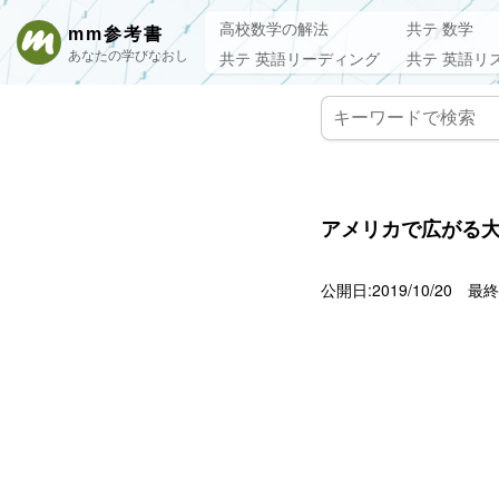
高校数学の解法
共テ 数学
mm参考書
あなたの学びなおし
共テ 英語リーディング
共テ 英語リ
アメリカで広がる大
公開日:2019/10/20
最終更