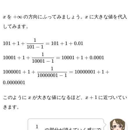
を
の方向にふってみましょう。
に大きな値を代入
x
+\infty
+
∞
x
x
x
してみます。
\displaystyle 101+1+\frac{1}{101-
1
101
+
1
+
=
101
+
1
+
0.01
101
−
1
1}=101+1+0.01\\\displaystyle10001+1+\frac{1}
1
10001
+
1
+
=
10001
+
1
+
0.0001
{10001-1}=10001+1+0.0001\\\displaystyle
10001
−
1
1
1000001+1+\frac{1}{10000001-
1000001
+
1
+
=
10000001
+
1
+
10000001
−
1
1}=10000001+1+0.0000001
0.0000001
このように
が大きな値になるほど、
に近づいてい
x
x+1
+
1
x
x
きます。
\displaystyle
1
の部分が消えていく感じで