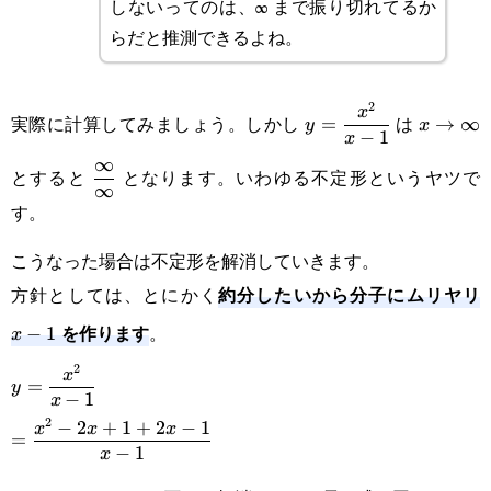
しないってのは、∞ まで振り切れてるか
らだと推測できるよね。
2
\displaystyle
x\right
x
実際に計算してみましょう。しかし
は
=
→
∞
y
x
−
1
x
y=\frac{x^2}
\displaystyle
∞
とすると
となります。いわゆる不定形というヤツで
{x-1}
∞
\frac{\infty}
す。
{\infty}
こうなった場合は不定形を解消していきます。
約分したいから分子にムリヤリ
方針としては、とにかく
x
を作ります
。
−
1
1
x
2
\displaystyle
x
=
y
−
1
x
y=\frac{x^2}
2
\displaystyle=\frac{x^2-
−
2
+
1
+
2
−
1
x
x
x
=
{x-1}
−
1
x
2x+1+2x-1}{x-1}