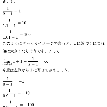
きます。
\displaystyle \frac{1}{2-
1
=
1
2
−
1
1}=1\\\displaystyle\frac{1}
1
=
10
{1.1-
1.1
−
1
1
1}=10\\\displaystyle\frac{1}
=
100
1.01
−
1
{1.01-1}=100
このようにざっくりイメージで言うと、
に近づくにつれ
1
1
値は大きくなりそうです。よって
\displaystyle
1
l
i
m
+
1
+
=
∞
x
−
1
x
→
1
+
0
x
\lim_{x\rightarrow1+0}
今度は左側から
に寄せてみましょう。
1
1
x+1+\frac{1}{x-
\displaystyle \frac{1}{0-
1
=
−
1
1}=\infty
0
−
1
1}=-1\\\displaystyle\frac{1}
1
=
−
10
{0.9-
0.9
−
1
1
1}=-10\\\displaystyle\frac{1}
=
−
100