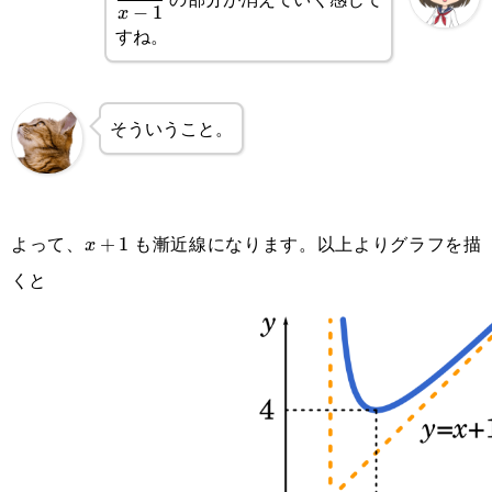
−
1
x
\frac{1}{x-
すね。
1}
そういうこと。
よって、
も漸近線になります。以上よりグラフを描
x+1
+
1
x
くと