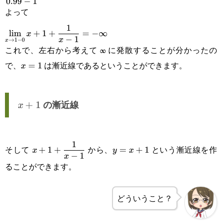
0.99
−
1
{0.99-1}=-100
よって
\displaystyle
1
l
i
m
+
1
+
=
−
∞
x
−
1
x
→
1
−
0
x
\lim_{x\rightarrow1-
これで、左右から考えて ∞ に発散することが分かったの
0} x+1+\frac{1}{x-
で、
は漸近線であるということができます。
x=1
=
1
x
1}=-\infty
x+1
+
1
の漸近線
x
\displaystyle
y=x+1
1
そして
から、
という漸近線を作
+
1
+
=
+
1
x
y
x
−
1
x
x+1+\frac{1}
ることができます。
{x-1}
どういうこと？