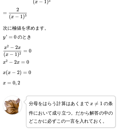
1)^3}
1)^4}
3
(
−
1
)
x
2x-2x+2-2x^2+4x}{(x-
2x)\cdot2(x-
\displaystyle=\frac{2}
2
=
1)^3}
1)}{(x-1)^4}
3
(
−
1
)
x
{(x-1)^3}
次に極値を求めます。
のとき
y’=0
’
=
0
y
2
\displaystyle
−
2
x
x
=
0
2
(
−
1
)
x
\frac{x^2-
2
x^2-
−
2
=
0
x
x
2x}{(x-
2x=0
x(x-
(
−
2
)
=
0
x
x
1)^2}=0
2)=0
x=0,2
=
0
,
2
x
分母をはらう計算はあくまで
の条
x\not

=
1
x
件において成り立つ。だから解答の中の
=1
どこかに必ずこの一言を入れておく。