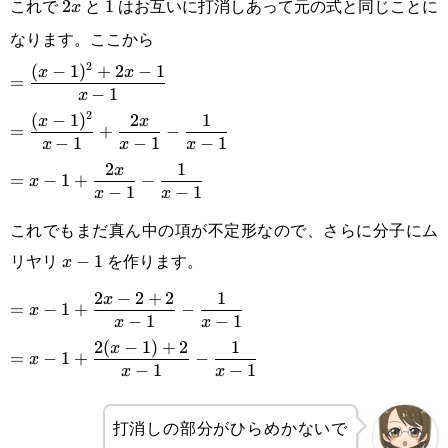
これで
と
はお互いに打消しあって元の式と同じことに
2x
2
1
1
x
なります。ここから
2
\displaystyle
(
−
1
)
+
2
−
1
x
x
=
−
1
x
=\frac{(x-
2
\displaystyle=\frac{(x-
(
−
1
)
2
1
x
x
=
+
−
1)^2+2x-1}
−
1
−
1
−
1
x
x
x
1)^2}{x-1}+\frac{2x}
\displaystyle
2
1
x
{x-1}
=
−
1
+
−
x
{x-1}-\frac{1}{x-1}
−
1
−
1
x
x
=x-
これでもまだ真ん中の項が不定形なので、さらに分子にム
1+\frac{2x}
リヤリ
を作ります。
x-
−
1
x
{x-1}-
1
\displaystyle=x-
2
−
2
+
2
1
x
\frac{1}{x-
=
−
1
+
−
x
−
1
−
1
x
x
1+\frac{2x-
1}
\displaystyle=x-
2
(
−
1
)
+
2
1
x
=
−
1
+
−
x
2+2}{x-1}-
−
1
−
1
x
x
1+\frac{2(x-
\frac{1}{x-1}
1)+2}{x-1}-
打消しの部分がひらめかないで