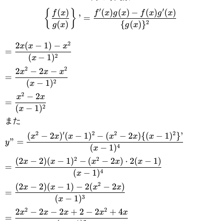
′
′
\displaystyle \left\{\frac{f(x)}
(
)
(
)
(
)
−
(
)
(
)
{
}
f
x
f
x
g
x
f
x
g
x
’
=
2
(
)
{
(
)
}
g
x
g
x
{g(x)}\right\}’=\frac{f'(x)g(x)-
2
\displaystyle
2
(
−
1
)
−
f(x)g'(x)}{\{g(x)\}^2}
x
x
x
=
2
(
−
1
)
x
=\frac{2x(x-
2
2
\displaystyle=\frac{2x^2-
2
−
2
−
x
x
x
=
1)-x^2}{(x-
2
(
−
1
)
x
2x-x^2}{(x-1)^2}
2
\displaystyle=\frac{x^2-
−
2
1)^2}
x
x
=
2
(
−
1
)
x
2x}{(x-1)^2}
また
2
′
2
2
2
\displaystyle
(
−
2
)
(
−
1
)
−
(
−
2
)
{(
−
1
)
}
’
x
x
x
x
x
x
”
=
y
4
(
−
1
)
x
y”=\frac{(x^2-
2
2
\displaystyle
(
2
−
2
)
(
−
1
)
−
(
−
2
)
⋅
2
(
−
1
)
x
x
x
x
x
=
2x)'(x-1)^2-
4
(
−
1
)
x
=\frac{(2x-
2
\displaystyle=\frac{(2x-
(
2
−
2
)
(
−
1
)
−
2
(
−
2
)
(x^2-2x)\{(x-
x
x
x
x
=
2)(x-1)^2-
3
(
−
1
)
x
2)(x-1)-2(x^2-2x)}{(x-
1)^2\}’}{(x-
2
2
\displaystyle=\frac{2x^2-
2
−
2
−
2
+
2
−
2
+
4
(x^2-
x
x
x
x
x
=