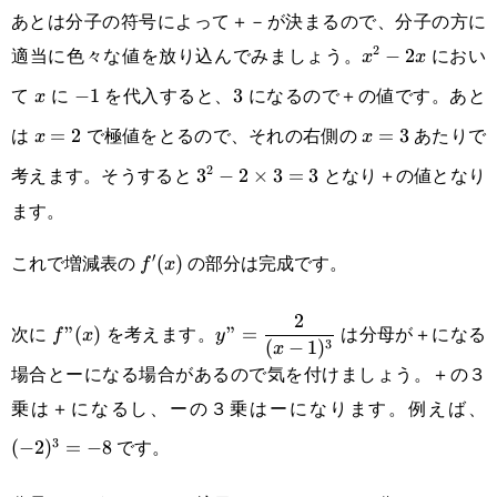
あとは分子の符号によって＋－が決まるので、分子の方に
適当に色々な値を放り込んでみましょう。
におい
2
x^2-
−
2
x
x
て
に
を代入すると、
になるので＋の値です。あと
2x
x
-1
−
1
3
3
x
は
で極値をとるので、それの右側の
あたりで
x=2
=
2
x=3
=
3
x
x
考えます。そうすると
となり＋の値となり
2
3^2-
3
−
2
×
3
=
3
ます。
2\times3=3
これで増減表の
の部分は完成です。
′
f'(x)
(
)
f
x
f”(x)
\displaystyle
2
次に
を考えます。
は分母が＋になる
”
(
)
”
=
f
x
y
3
(
−
1
)
x
y”=\frac{2}
場合とーになる場合があるので気を付けましょう。＋の３
{(x-1)^3}
乗は＋になるし、ーの３乗はーになります。例えば、
(
です。
3
(
−
2
)
=
−
8