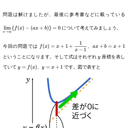
問題は解けましたが、最後に参考書などに載っている
\
{
について考えてみましょう。
l
i
m
{
(
)
−
(
+
)}
=
0
f
x
a
x
b
→
∞
x
\displaystyle
ax+b=x+1
1
今回の問題では
、
(
)
=
+
1
+
+
=
+
1
f
x
x
a
x
b
x
−
1
x
f(x)=x+1+\frac{1}
ということになります。そして式はそれぞれ
座標を表し
y
y
{x-1}
ていて
、
です。図で表すと
y=f(x)
=
(
)
y=x+1
=
+
1
y
f
x
y
x