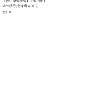
【数III微分積分】関数の絶対
値の積分(北海道大2017)
数IIIC