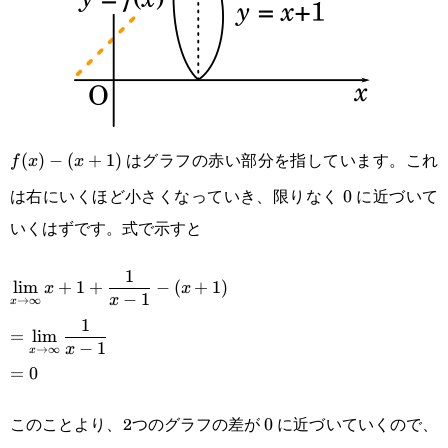
はグラフの赤い部分を指しています。これ
f(x)-
(
)
−
(
+
1
)
f
x
x
は右にいくほど小さくなっていき、限りなく
に近づいて
(x+1)
0
0
いくはずです。式で示すと
\displaystyle \lim_{x\rightarrow\infty}
1
l
i
m
+
1
+
−
(
+
1
)
x
x
−
1
x
→
∞
x
x+1+\frac{1}{x-1}-
1
=
l
i
m
(x+1)\\\displaystyle=\lim_{x\rightarrow\infty}
−
1
x
→
∞
x
=
0
\frac{1}{x-1}\\=0
このことより、2つのグラフの差が
に近づいていくので、
0
0