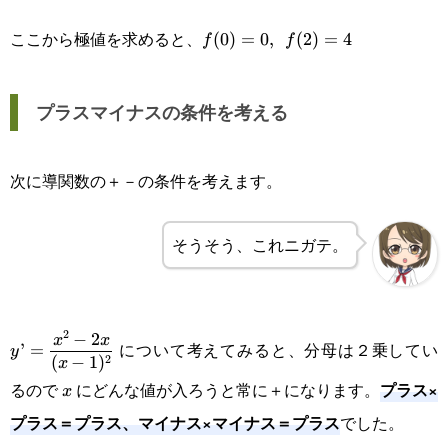
ここから極値を求めると、
\displaystyle
(
0
)
=
0
,
(
2
)
=
4
f
f
f(0)=0,\enspace
f(2)=4
プラスマイナスの条件を考える
次に導関数の＋－の条件を考えます。
そうそう、これニガテ。
2
\displaystyle
−
2
x
x
について考えてみると、分母は２乗してい
’
=
y
2
(
−
1
)
x
y’=\frac{x^2-
プラス×
るので
にどんな値が入ろうと常に＋になります。
x
x
2x}{(x-1)^2}
プラス＝プラス、マイナス×マイナス＝プラス
でした。