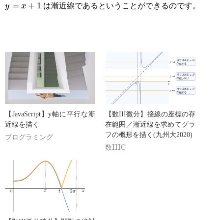
は漸近線であるということができるのです。
=
+
1
y
x
【JavaScript】y軸に平行な漸
【数III微分】接線の座標の存
近線を描く
在範囲／漸近線を求めてグラ
フの概形を描く(九州大2020)
プログラミング
数IIIC