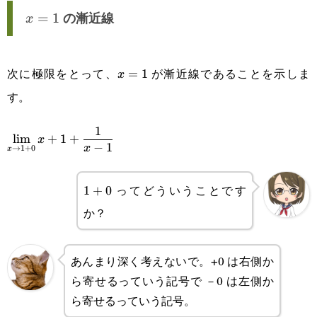
\frac{1}{x-
x=1
=
1
の漸近線
x
1}
次に極限をとって、
が漸近線であることを示しま
x=1
=
1
x
す。
\displaystyle
1
l
i
m
+
1
+
x
−
1
x
→
1
+
0
x
\lim_{x\rightarrow1+0}
x+1+\frac{1}{x-1}
ってどういうことです
1+0
1
+
0
か？
あんまり深く考えないで。+0 は右側か
ら寄せるっていう記号で －0 は左側か
ら寄せるっていう記号。