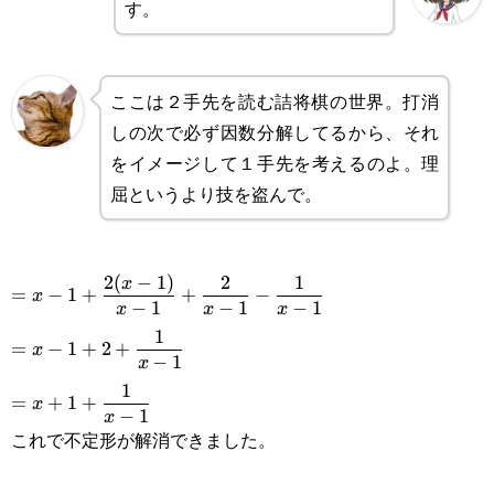
\frac{1}{x-1}
す。
ここは２手先を読む詰将棋の世界。打消
しの次で必ず因数分解してるから、それ
をイメージして１手先を考えるのよ。理
屈というより技を盗んで。
\displaystyle
2
(
−
1
)
2
1
x
=
−
1
+
+
−
x
−
1
−
1
−
1
x
x
x
=x-
\displaystyle=x-
1
=
−
1
+
2
+
x
1+\frac{2(x-
−
1
x
1+2+\frac{1}
\displaystyle=x+1+\frac{1}
1
1)}{x-
=
+
1
+
x
{x-1}
−
1
x
{x-1}
1}+\frac{2}
これで不定形が解消できました。
{x-1}-