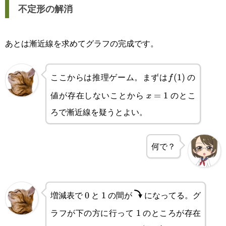
不定形の解消
あとは漸近線を求めてグラフの完成です。
ここからは推理ゲーム。まずは
の
f(1)
(
1
)
f
値が存在しないことから
のとこ
x=1
=
1
x
ろで漸近線を疑うとよい。
何で？
増減表で
と
の間が
になってる。グ
0
0
1
1
ラフが下の方に行って
のところが存在
1
1