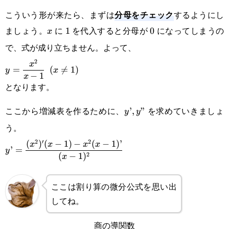
分母をチェック
こういう形が来たら、まずは
するようにし
ましょう。
に
を代入すると分母が
になってしまうの
x
1
1
0
0
x
で、式が成り立ちません。よって、
2
\displaystyle
x
=
(

=
1
)
y
x
−
1
x
y=\frac{x^2}
となります。
{x-
ここから増減表を作るために、
を求めていきましょ
y’,y”
’
,
”
y
y
1}\enspace
う。
(x\ne 1)
2
′
2
\displaystyle
(
)
(
−
1
)
−
(
−
1
)
’
x
x
x
x
’
=
y
2
(
−
1
)
x
y’=\frac{(x^2)'(x-
1)-x^2(x-1)’}{(x-
ここは割り算の微分公式を思い出
1)^2}
してね。
商の導関数