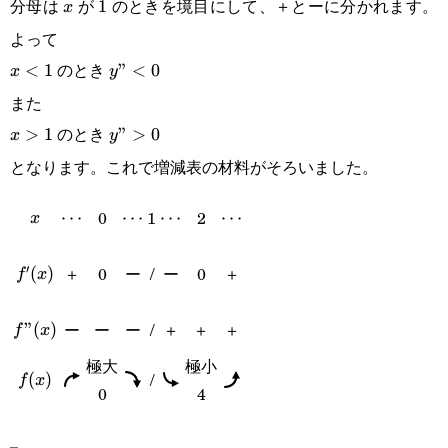
分母は
が
のときを境目にして、＋とーに分かれます。
x
1
1
x
よって
のとき
x<1
<
1
y”<0
”
<
0
x
y
また
のとき
x>1
>
1
y”>0
”
>
0
x
y
となります。これで増減表の材料がそろいました。
0
1
2
x
\cdots
⋯
\cdots
⋯
\cdots
⋯
\cdots
⋯
x
′
＋
0
ー
/
ー
0
＋
f'(x)
(
)
f
x
ー
ー
ー
/
＋
＋
＋
f”(x)
”
(
)
f
x
極大
極小
/
f(x)
(
)
f
x
0
4