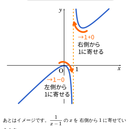
\displaystyle\frac{1}
x
1
1
あとはイメージです。
の
を 右側から
に寄せてい
1
x
−
1
x
{x-1}