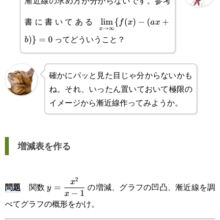
漸近線の求め方が分からないです。参考
\displaystyle\lim_{x\rightarr
書に書いてある
l
i
m
{
(
)
−
(
+
f
x
a
x
→
∞
x
{f(x)-(ax+b)\}=0
ってどういうこと？
)}
=
0
b
確かにパッと見た目じゃ分からないかも
ね。それ、いったん置いておいて極限の
イメージから漸近線作ってみようか。
増減表を作る
2
\displaystyle
x
問題
関数
の増減、グラフの凹凸、漸近線を調
=
y
−
1
x
y=\frac{x^2}
べてグラフの概形をかけ。
{x-1}