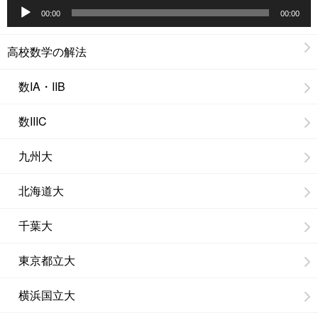
音
ー
00:00
00:00
声
ヤ
プ
高校数学の解法
ー
レ
数IA・IIB
ー
ヤ
数IIIC
ー
九州大
北海道大
千葉大
東京都立大
横浜国立大