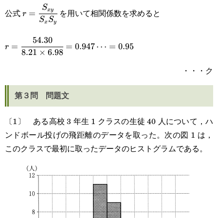
r=\cfrac{S_{xy}}
S
x
y
公式
を用いて相関係数を求めると
=
r
S
S
x
y
{S_xS_y}
54.30
r=\cfrac{54.30}
=
=
0.947
⋯
=
0.95
r
8.21
×
6.98
{8.21\times6.98}=0.947\cdots=0.95
・・・ク
第３問 問題文
〔1〕 ある高校 3 年生 1 クラスの生徒 40 人について，ハ
ンドボール投げの飛距離のデータを取った。次の図 1 は，
このクラスで最初に取ったデータのヒストグラムである。