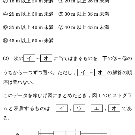
② 15 m 以上 20 m 未満 ③ 20 m 以上 25 m 未満
④ 25 m 以上 30 m 未満 ⑤ 30 m 以上 35 m 未満
⑥ 35 m 以上 40 m 未満 ⑦ 40 m 以上 45 m 未満
⑧ 45 m 以上 50 m 未満
\boxed{\text{
\boxed{\text{
(2) 次の
～
に当てはまるものを，下の⓪～⑤の
イ
オ
イ }}
オ }}
\boxed{\text{
\boxed{\text{
うちから一つずつ選べ。ただし，
～
の解答の順
イ
オ
イ }}
オ }}
序は問わない。
このデータを箱ひげ図にまとめたとき，図 1 のヒストグラ
\boxed{\text{
\boxed{\text{
\boxed{\text{
\boxed{\t
ムと矛盾するものは，
，
，
，
であ
イ
ウ
エ
オ
イ }}
ウ }}
エ }}
オ }}
る。