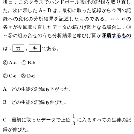
後日，このクラスでハンドボール投げの記録を取り直し
た。次に示した A～D は，最初に取った記録から今回の記
録への変化の分析結果を記述したものである。 a ～ d の
各々が今回取り直したデータの箱ひげ図となる場合に，⓪
矛盾するもの
～③の組み合せのうち分析結果と箱ひげ図が
\boxed{\text{
\boxed{\text{
は，
，
である。
カ
キ
カ }}
キ }}
⓪ A‐a ① B‐b
② C‐c ③ D‐d
A：どの生徒の記録も下がった。
B：どの生徒の記録も伸びた。
\displaystyle\frac{1}
1
C：最初に取ったデータで上位
に入るすべての生徒の記
3
{3}
録が伸びた。