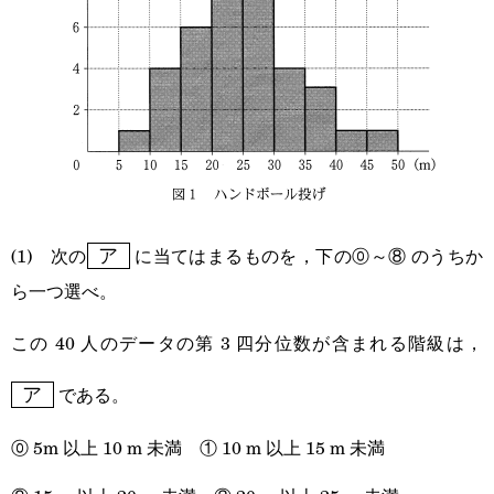
\boxed{\text{
(1) 次の
に当てはまるものを，下の⓪～⑧ のうちか
ア
ア }}
ら一つ選べ。
この 40 人のデータの第 3 四分位数が含まれる階級は，
\
である。
ア
⓪ 5m 以上 10 m 未満 ① 10 m 以上 15 m 未満