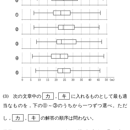
\boxed{\text{
\boxed{\text{
(3) 次の文章中の
，
に入れるものとして最も適
カ
キ
カ }}
キ }}
当なものを，下の⓪～③のうちから一つずつ選べ。ただ
\boxed{\text{
\boxed{\text{
し，
，
の解答の順序は問わない。
カ
キ
カ }}
キ }}