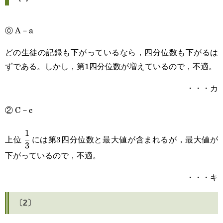
⓪ A－a
どの生徒の記録も下がっているなら，四分位数も下がるは
ずである。しかし，第1四分位数が増えているので，不適。
・・・カ
② C－c
1
\cfrac{1}
上位
には第3四分位数と最大値が含まれるが，最大値が
3
{3}
下がっているので，不適。
・・・キ
〔2〕