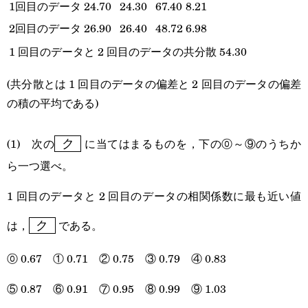
1回目のデータ
24.70
24.30
67.40
8.21
2回目のデータ
26.90
26.40
48.72
6.98
1 回目のデータと 2 回目のデータの共分散
54.30
(共分散とは 1 回目のデータの偏差と 2 回目のデータの偏差
の積の平均である)
\boxed{\text{
(1) 次の
に当てはまるものを，下の⓪～⑨のうちか
ク
ク }}
ら一つ選べ。
1 回目のデータと 2 回目のデータの相関係数に最も近い値
\boxed{\text{
は，
である。
ク
ク }}
⓪ 0.67 ① 0.71 ② 0.75 ③ 0.79 ④ 0.83
⑤ 0.87 ⑥ 0.91 ⑦ 0.95 ⑧ 0.99 ⑨ 1.03