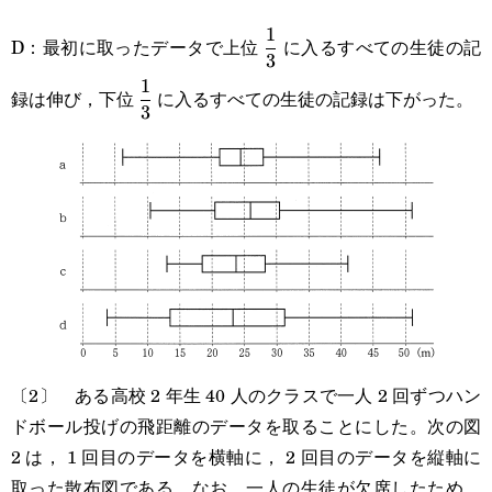
\displaystyle\frac{1}
1
D：最初に取ったデータで上位
に入るすべての生徒の記
3
{3}
\displaystyle\frac{1}
1
録は伸び，下位
に入るすべての生徒の記録は下がった。
3
{3}
〔2〕 ある高校 2 年生 40 人のクラスで一人 2 回ずつハン
ドボール投げの飛距離のデータを取ることにした。次の図
2 は， 1 回目のデータを横軸に， 2 回目のデータを縦軸に
取った散布図である。なお，一人の生徒が欠席したため，