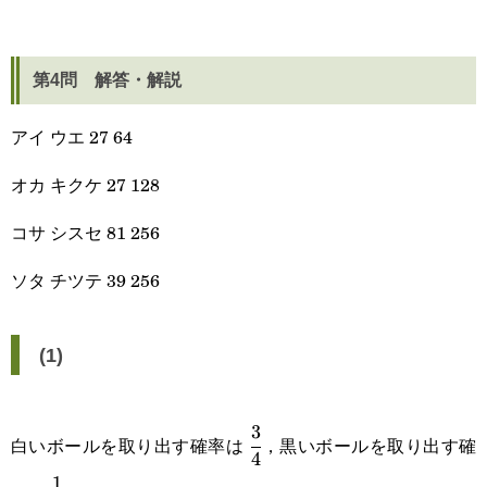
第4問 解答・解説
アイ ウエ 27 64
オカ キクケ 27 128
コサ シスセ 81 256
ソタ チツテ 39 256
(1)
3
\cfrac{3}
白いボールを取り出す確率は
，黒いボールを取り出す確
4
{4}
1
\cfrac{1}