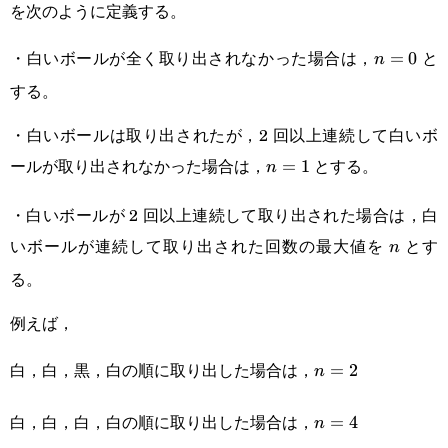
を次のように定義する。
・白いボールが全く取り出されなかった場合は，
と
n=0
=
0
n
する。
・白いボールは取り出されたが，2 回以上連続して白いボ
ールが取り出されなかった場合は，
とする。
n=1
=
1
n
・白いボールが 2 回以上連続して取り出された場合は，白
いボールが連続して取り出された回数の最大値を
とす
n
n
る。
例えば，
白，白，黒，白の順に取り出した場合は，
n=2
=
2
n
白，白，白，白の順に取り出した場合は，
n=4
=
4
n