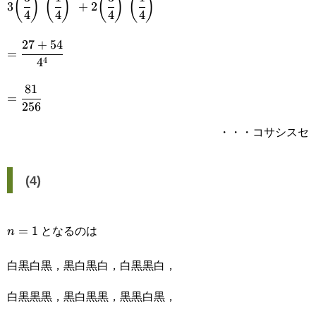
(
)
(
)
(
)
(
)
3
+
2
4
4
4
4
{4}\bigg)^2\bigg(\cfrac{1}
27
+
54
=\cfrac{27+54}
{4}\bigg)^2+2\bigg(\cfrac{3}
=
4
4
{4^4}
{4}\bigg)^3\bigg(\cfrac{1}
81
=\cfrac{81}
{4}\bigg)^1
=
256
{256}
・・・コサシスセ
(4)
となるのは
n=1
=
1
n
白黒白黒，黒白黒白，白黒黒白，
白黒黒黒，黒白黒黒，黒黒白黒，