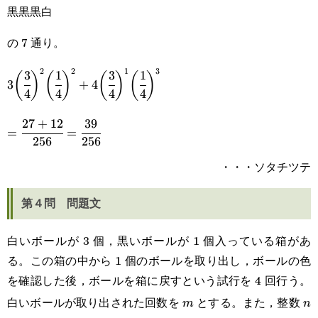
黒黒黒白
の 7 通り。
2
2
1
3
3
1
3
1
3\bigg(\cfrac{3}
(
)
(
)
(
)
(
)
3
+
4
4
4
4
4
{4}\bigg)^2\bigg(\cfrac{1}
27
+
12
39
=\cfrac{27+12}
{4}\bigg)^2+4\bigg(\cfrac{3}
=
=
256
256
{256}=\cfrac{39}
{4}\bigg)^1\bigg(\cfrac{1}
・・・ソタチツテ
{256}
{4}\bigg)^3
第４問 問題文
白いボールが 3 個，黒いボールが 1 個入っている箱があ
る。この箱の中から 1 個のボールを取り出し，ボールの色
を確認した後，ボールを箱に戻すという試行を 4 回行う。
白いボールが取り出された回数を
とする。また，整数
m
n
m
n