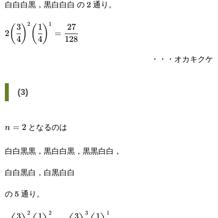
白白白黒，黒白白白 の 2 通り。
2
1
3
1
27
2\bigg(\cfrac{3}
(
)
(
)
2
=
4
4
128
{4}\bigg)^2\bigg(\cfrac{1}
・・・オカキクケ
{4}\bigg)^1=\cfrac{27}
{128}
(3)
となるのは
n=2
=
2
n
白白黒黒，黒白白黒，黒黒白白，
白白黒白，白黒白白
の 5 通り。
2
2
3
1
3
1
3
1
3\bigg(\cfrac{3}