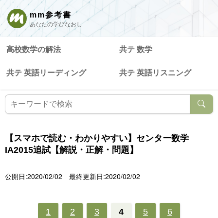
mm参考書
あなたの学びなおし
高校数学の解法
共テ 数学
共テ 英語リーディング
共テ 英語リスニング
【スマホで読む・わかりやすい】センター数学
IA2015追試【解説・正解・問題】
公開日:2020/02/02
最終更新日:2020/02/02
1
2
3
4
5
6