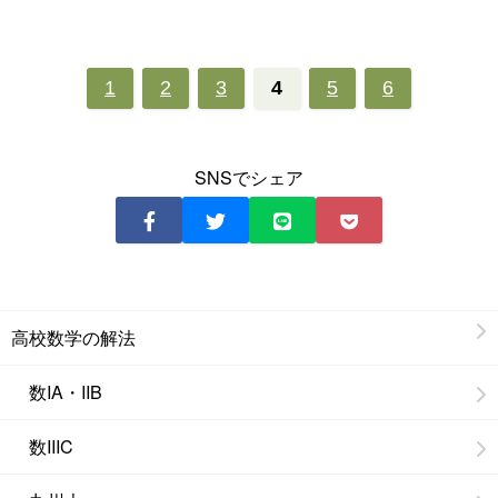
1
2
3
4
5
6
SNSでシェア
高校数学の解法
数IA・IIB
数IIIC