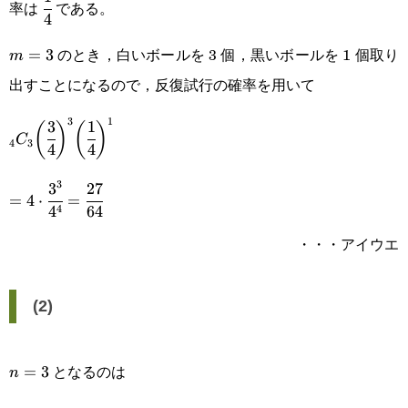
率は
である。
4
{4}
のとき，白いボールを 3 個，黒いボールを 1 個取り
m=3
=
3
m
出すことになるので，反復試行の確率を用いて
3
1
3
1
_4C_3\bigg(\cfrac{3}
(
)
(
)
C
4
3
4
4
{4}\bigg)^3\bigg(\cfrac{1}
3
3
27
=4\cdot\cfrac{3^3}
{4}\bigg)^1
=
4
⋅
=
4
4
64
{4^4}=\cfrac{27}
・・・アイウエ
{64}
(2)
となるのは
n=3
=
3
n