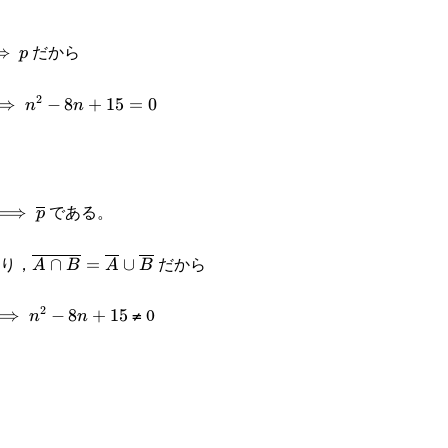
だから
plies
⟹
p
2
mplies
⟹
−
8
+
15
=
0
n
n
2-
n+15=0
verline{q}\implies\overline{p}
である。
⟹
p
り，
だから
\overline{A\cap
∩
=
∪
A
B
A
B
B}=\overline{A}\cup\overline{B}
≠ 0
2
implies
⟹
−
8
+
15
n
n
^2-
n+15