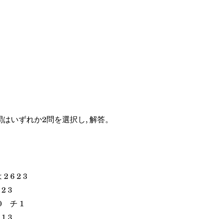
5問はいずれか2問を選択し, 解答。
2 6 2 3
2 3
0 チ 1
1 3