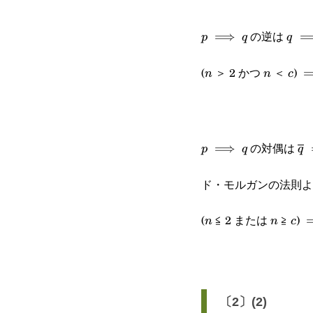
の逆は
p\implies
⟹
q\im
p
q
q
q
p
(
＞ 2 かつ
＜
)
n
n
c
\i
n
n
c
n^
8
p\implies
\o
の対偶は
⟹
p
q
q
q
ド・モルガンの法則よ
(
≦ 2 または
≧
)
n
n
c
\
n
n
c
n
8
〔2〕(2)