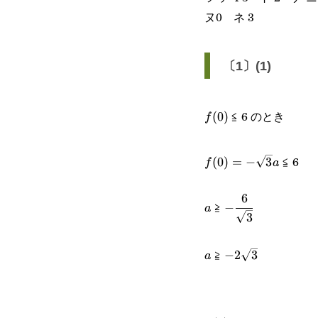
ヌ0 ネ 3
〔1〕(1)
≦ 6 のとき
f(0)
(
0
)
f
f(0)=-
≦ 6
(
0
)
=
−
3
f
a
\sqrt{3}a
6
a
-\cfrac{6}
≧
−
a
3
{\sqrt{3}}
a
-2\sqrt{3}
≧
−
2
3
a