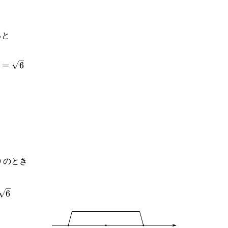
ると
2\sqrt{3}+2\sqrt{6}}
=
6
0 のとき
3}+2\sqrt{6}
6