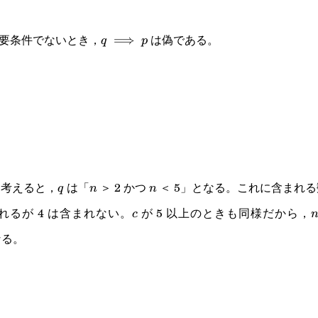
要条件でないとき，
は偽である。
q\implies
⟹
q
p
p
を考えると，
は「
＞ 2 かつ
＜ 5」となる。これに含まれる数は
q
n
n
q
n
n
れるが 4 は含まれない。
が 5 以上のときも同様だから，
c
c
なる。