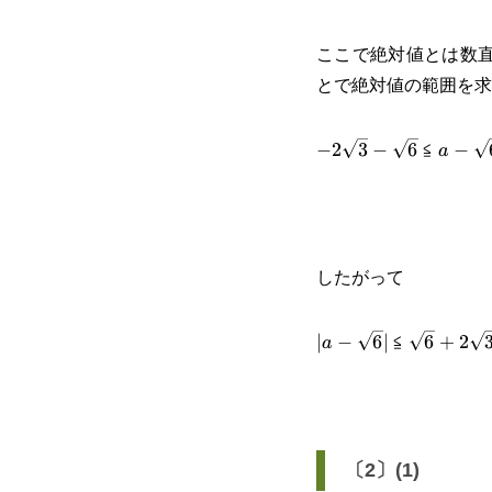
ここで絶対値とは数直
とで絶対値の範囲を求
-2\sqrt{3}-
a-
≦
−
2
3
−
6
−
a
\sqrt{6}
\sqrt
したがって
|a-
\sqrt{6}
≦
∣
−
6
∣
6
+
2
a
\sqrt{6}|
〔2〕(1)