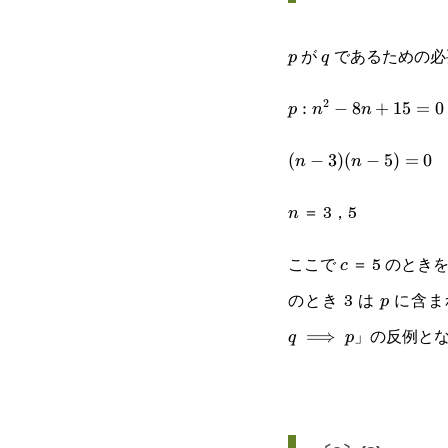
が
であるための必
p
q
p
q
2
p:n^2-
:
−
8
+
15
=
0
p
n
n
8n+15=0
(n-3)
(
−
3
)
(
−
5
)
=
0
n
n
(n-
＝ 3，5
n
n
5)=0
ここで
＝ 5 のとき
c
c
のとき 3 は
に含ま
p
p
」の反例と
⟹
q
p