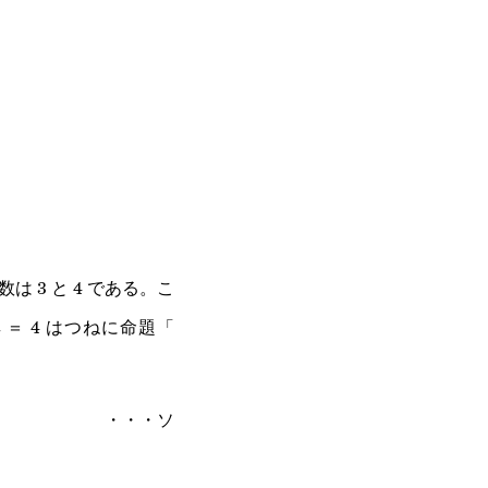
 3 と 4 である。こ
＝ 4 はつねに命題「
n
q\implies
n
p
・・・ソ