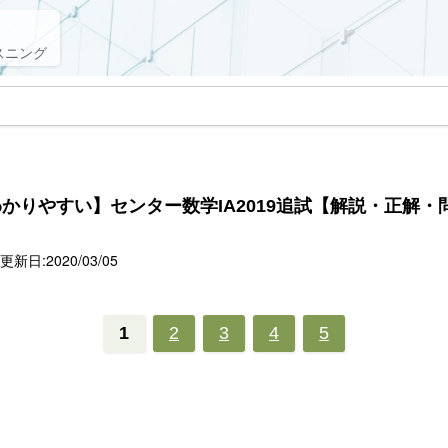
スニング
かりやすい】センター数学IA2019追試【解説・正解・
新日:2020/03/05
1
2
3
4
5