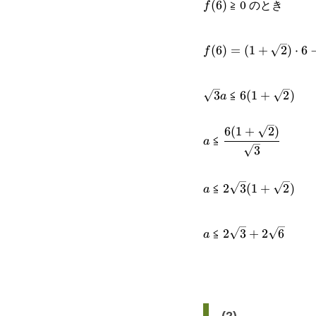
≧ 0 のとき
f(6)
(
6
)
f
f(6)=
(
6
)
=
(
1
+
2
)
⋅
6
f
(1+\sqrt{2})\cdot6
\sqrt{3}a
6(1+\sqrt{2}
\sqrt{3}a
≦
3
6
(
1
+
2
)
a
6
(
1
+
2
)
a
\cfrac{6(1+\sqr
≦
a
3
{\sqrt{3}}
a
2\sqrt{3}
≦
2
3
(
1
+
2
)
a
(1+\sqrt{2})
a
2\sqrt{3}+2\sqr
≦
2
3
+
2
6
a