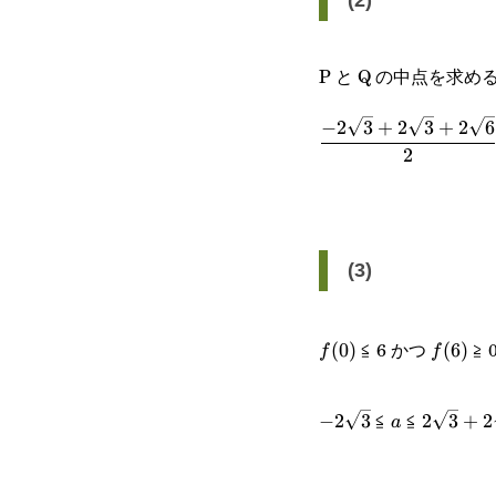
(2)
P と Q の中点を求め
−
2
3
+
2
3
+
2
6
\cfrac{-2\sqrt{3}+
2
{2}=\sqrt{6}
(3)
≦ 6 かつ
≧ 
f(0)
(
0
)
f(6)
(
6
)
f
f
-2\sqrt{3}
a
2\sqrt{
≦
≦
−
2
3
2
3
+
2
a