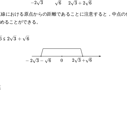
線における原点からの距離であることに注意すると，中点の位
めることができる。
2\sqrt{3}+\sqrt{6}
≦
6
2
3
+
6
{6}
+2\sqrt{3}
3