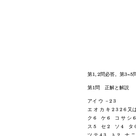
第1, 2問必答。第3~
第1問 正解と解説
アイ ウ －2 3
エ オ カ キ 2 3 2 6 又は 
ク 6 ケ 6 コ サ シ 6 
ス 5 セ 2 ソ 4 タ 
ツ テ 4 3 ト 2 ナ ニ 