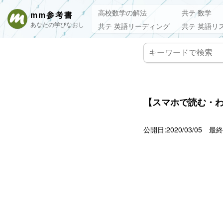
高校数学の解法
共テ 数学
mm参考書
あなたの学びなおし
共テ 英語リーディング
共テ 英語リ
【スマホで読む・わ
公開日:2020/03/05
最終更