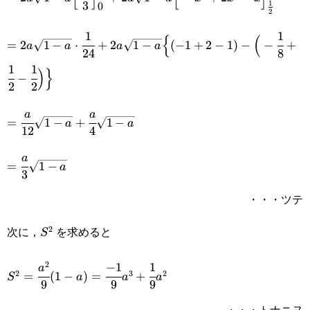
3
1
0
{2}}}^1 2a\sqrt{1-a}(-3x^2+4x-1)dx
{3}\Big]_{\small{0}}^{\small{\frac{1}
2
1
1
=2a\sqrt{1-
{2}}}+2a\sqrt{1-a}\Big[-x^3+2x^2-
{
(
=
2
1
−
⋅
+
2
1
−
(
−
1
+
2
−
1
)
−
−
+
a
a
a
a
24
8
a}\cdot\cfrac{1}
x\Big]_{\small{\frac{1}{2}}}^1
1
1
)
}
−
{24}+2a\sqrt{1-
2
2
a}\Big\{(-1+2-
=\cfrac{a}
a
a
=
1
−
+
1
−
a
a
12
4
1)-\Big(-
{12}\sqrt{1-
\cfrac{1}
=\cfrac{a}
a
a}+\cfrac{a}
=
1
−
a
3
{8}+\cfrac{1}
{3}\sqrt{1-
{4}\sqrt{1-
・・・ツテ
{2}-\cfrac{1}
a}
a}
{2}\Big)\Big\}
次に，
を求めると
2
S^2
S
2
−
1
1
S^2=\cfrac{a^2}
a
2
3
2
=
(
1
−
)
=
+
S
a
a
a
9
9
9
{9}(1-
・・・トナニヌ