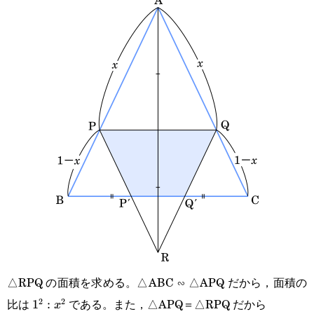
△RPQ の面積を求める。△ABC ∽ △APQ だから，面積の
比は
である。また，△APQ＝△RPQ だから
2
2
1^2:x^2
1
:
x