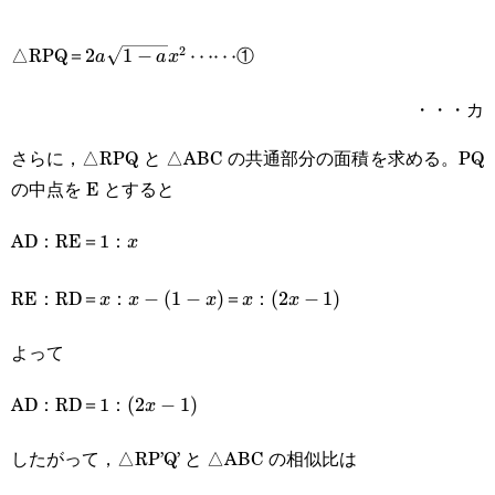
2a\sqrt{1-
△RPQ＝
①
2
2
1
−
⋯⋯
a
a
x
a}x^2\cdots\cdots
・・・カ
さらに，△RPQ と △ABC の共通部分の面積を求める。PQ
の中点を E とすると
AD：RE＝1：
x
x
RE：RD＝
：
＝
：
x
x-
−
(
1
−
)
x
(2x-
(
2
−
1
)
x
x
x
x
x
(1-
1)
よって
x)
AD：RD＝1：
(2x-
(
2
−
1
)
x
1)
したがって，△RP’Q’ と △ABC の相似比は