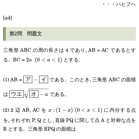
・・・ハヒフヘ
{9\sqrt{3}}=\cfrac{2\sqrt{3}}
{27}
[ad]
第2問 問題文
三角形 ABC の周の長さは 4 であり, AB = AC であるとす
る。BC =
とする。
2a\enspace
2
(
0
<
<
1
)
a
a
(0\lt a\lt
\boxed{\text{ア}}-
(1) AB =
である。このとき, 三角形 ABC の面積
ア
−
イ
1)
\boxed{\text{イ}}
\boxed{\text{ウ
は
である。
ウエ
オ
−
a
エ}}\sqrt{\boxed{\text{オ}}-
(2) 2 辺 AB, AC を
に内分する点
x:
:
(
1
−
)
(0\lt
(
0
<
<
1
)
x
x
x
a}
を, それぞれ P, Q とし, 直線 PQ に関して点 A と対称な点を
(1-
x\lt1)
R とする。三角形 RPQ の面積は
x)