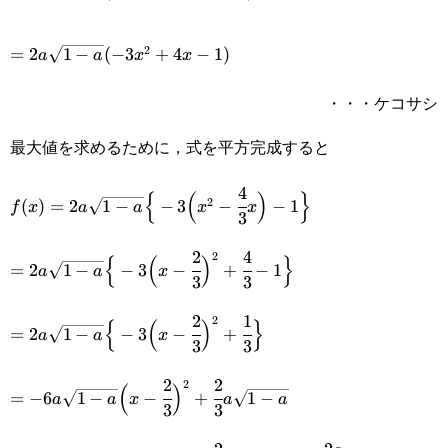
a}(x^2-
=2a\sqrt{1-
4x^2+4x-1)
2
=
2
1
−
(
−
3
+
4
−
1
)
a
a
x
x
a}
・・・ケコサシ
(-3x^2+4x-
最大値を求めるために，式を平方完成すると
1)
4
f(x)=2a\sqrt{1-
{
(
)
}
2
(
)
=
2
1
−
−
3
−
−
1
f
x
a
a
x
x
3
a}\Big\
2
4
=2a\sqrt{1-a}\Big\
2
{
(
)
}
{-3\Big(x^2-
=
2
1
−
−
3
−
+
−
1
a
a
x
3
3
{-3\Big(x-\cfrac{2}
\cfrac{4}
2
1
=2a\sqrt{1-a}\Big\
2
{
(
)
}
{3}\Big)^2+\cfrac{4}
{3}x\Big)-1\Big\}
=
2
1
−
−
3
−
+
a
a
x
3
3
{-3\Big(x-\cfrac{2}
{3}-1\Big\}
2
2
=-6a\sqrt{1-
2
(
)
{3}\Big)^2+\cfrac{1}
=
−
6
1
−
−
+
1
−
a
a
x
a
a
3
3
a}\Big(x-\cfrac{2}
{3}\Big\}