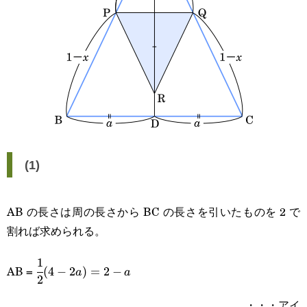
(1)
AB の長さは周の長さから BC の長さを引いたものを 2 で
割れば求められる。
1
\cfrac{1}
AB =
(
4
−
2
)
=
2
−
a
a
2
{2}(4-
・・・アイ