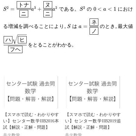
1
トナ
ヌ
S^2=\cfrac{\boxed{\text{トナ}}}
S^2
0\lt
である。
の
におけ
2
3
2
2
=
+
0
<
<
1
S
a
a
S
a
ニ
ニ
{\boxed{\text{ニ}}}a^3+\cfrac{\boxed{\text{ヌ}}}
a\lt1
ネ
S
a=\cfrac{\boxed{\tex
\
る増減を調べることにより,
は
のとき, 最大値
=
{\boxed{\text{ニ}}}a^2
S
a
ノ
{\boxed{\text{ノ}}}
{
ハ
ヒ
をとることがわかる。
フヘ
【スマホで読む・わかりやす
【スマホで読む・わかりやす
い】センター数学IIB2016本
い】センター数学IIB2019追
試【解説・正解・問題】
試【解説・正解・問題】
共テ数学
共テ数学