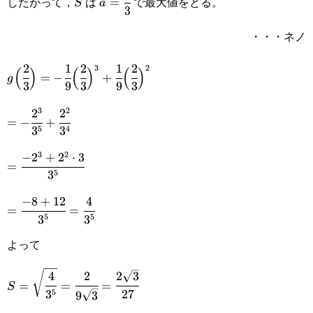
\\\hline g'(a) & – & 0&+&0&-
したがって，
は
で最大値をとる。
=
S
a
3
{3}
\\\hline g(a) & \searrow &
・・・ネノ
&\nearrow&\text{最
2
1
2
1
2
g\Big(\cfrac{2}
3
2
(
)
(
)
(
)
大}&\searrow\\\hline\end{array}
=
−
+
g
3
9
3
9
3
{3}\Big)=-\cfrac{1}
3
2
2
2
=-\cfrac{2^3}
{9}\Big(\cfrac{2}
=
−
+
5
4
3
3
{3^5}+\cfrac{2^2}
{3}\Big)^3+\cfrac{1}
3
2
−
2
+
2
⋅
3
=\cfrac{-2^3+2^2\cdot3}
{3^4}
=
{9}\Big(\cfrac{2}
5
3
{3^5}
{3}\Big)^2
−
8
+
12
4
=\cfrac{-8+12}
=
=
5
5
3
3
{3^5}=\cfrac{4}
よって
{3^5}
4
2
2
3
S=\sqrt{\cfrac{4}
=
=
=
S
5
3
27
9
3
{3^5}}=\cfrac{2}