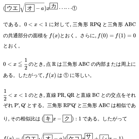
(\boxed{\text{ウ
カ
①
(
ウエ
オ
−
)
⋯⋯
a
x
エ}}\sqrt{\boxed{\text{オ}}-
である。
に対して, 三角形 RPQ と三角形 ABC
0\lt
0
<
<
1
x
a})x^{\boxed{\text{カ}}}\cdots\cdots
の共通部分の面積を
とおく。さらに,
x\lt1
f(x)
(
)
f(0)=f(1)=0
(
0
)
=
(
1
)
=
0
f
x
f
f
とおく。
1
0\lt
≦
のとき, 点 R は三角形 ABC の内部または周上に
0
<
x
2
x\leqq\cfrac{1}
ある。したがって,
は ① に等しい。
f(x)
(
)
f
x
{2}
1
\cfrac{1}
のとき, 直線 PR, QR と直線 BC との交点をそれ
<
<
1
x
2
{2}\lt
ぞれ P’, Q’ とする。三角形 RP’Q’ と三角形 ABC は相似であ
x\lt1
(\boxed{\text{キ}}x-
り, その相似比は
である。したがって
(
キ
−
ク
)
:
1
x
\boxed{\text{ク}}):1
f(x)=(\boxed{\text{ウ
サ
(
)
=
(
ウエ
オ
−
)
(
ケコ
+
シ
−
1
)
f
x
a
x
x