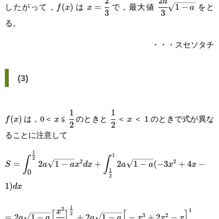
2
2
f(x)
x=\cfrac{2}
\cfrac{2a}
a
{3}\Big)^2+\cfrac{2}
したがって，
は
で，最大値
をと
(
)
=
1
−
f
x
x
a
3
3
{3}
{3}\sqrt{1-
{3}a\sqrt{1-a}
る。
a}
・・・スセソタチ
(3)
1
1
f(x)
x
\cfrac{1}
\cfrac{1}
x
は，0＜
≦
のときと
＜
＜ 1 のときで式が異な
(
)
f
x
x
x
2
2
{2}
{2}
ることに注意して
1
1
\displaystyle
2
∫
∫
2
2
=
2
1
−
+
2
1
−
(
−
3
+
4
−
S
a
a
x
d
x
a
a
x
x
1
0
S=\int_{\small{0}}^{\small{\frac{1}
2
1
)
d
x
{2}}}2a\sqrt{1-
1
a}x^2dx+\displaystyle\int_{\small{\frac{1}
3
=2a\sqrt{1-a}\Big[\cfrac{x^3}
1
x
[
]
[
]
2
3
2
=
2
1
−
+
2
1
−
−
+
2
−
a
a
a
a
x
x
x