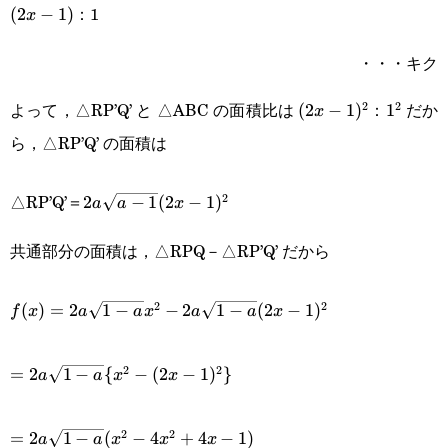
：1
(2x-
(
2
−
1
)
x
1)
・・・キク
よって，△RP’Q’ と △ABC の面積比は
：
だか
2
2
(2x-
(
2
−
1
)
1^2
1
x
ら，△RP’Q’ の面積は
1)^2
2a\sqrt{a-
△RP’Q’＝
2
2
−
1
(
2
−
1
)
a
a
x
1}(2x-
共通部分の面積は，△RPQ－△RP’Q’ だから
1)^2
f(x)=2a\sqrt{1-
2
2
(
)
=
2
1
−
−
2
1
−
(
2
−
1
)
f
x
a
a
x
a
a
x
a}x^2-
=2a\sqrt{1-
2a\sqrt{1-a}
2
2
=
2
1
−
{
−
(
2
−
1
)
}
a
a
x
x
a}\{x^2-
(2x-1)^2
=2a\sqrt{1-
(2x-1)^2\}
2
2
=
2
1
−
(
−
4
+
4
−
1
)
a
a
x
x
x