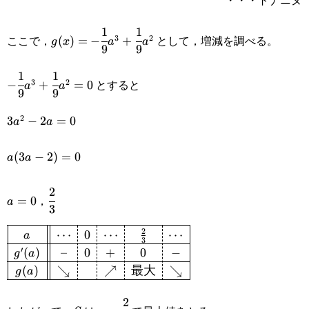
a)=\cfrac{-1}
{9}a^3+\cfrac{1}
1
1
g(x)=-\cfrac{1}
ここで，
として，増減を調べる。
3
2
(
)
=
−
+
g
x
a
a
9
9
{9}a^2
{9}a^3+\cfrac{1}
1
1
-\cfrac{1}
{9}a^2
とすると
3
2
−
+
=
0
a
a
9
9
{9}a^3+\cfrac{1}
2
3a^2-
3
−
2
=
0
a
a
{9}a^2=0
2a=0
a(3a-
(
3
−
2
)
=
0
a
a
2)=0
2
a=0
\cfrac{2}
，
=
0
a
3
{3}
2
⋯
0
⋯
⋯
a
\def\arraystretch{1.25}\begin{array}
3
′
(
)
–
0
+
0
−
g
a
{|c||c:c:c:c:c|}\hline a & \cdots &
(
)
↘
↗
最大
↘
g
a
0&\cdots&\frac{2}{3}&\cdots
2
S
a=\cfrac{2}