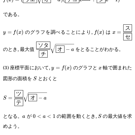
エ}}\sqrt{\boxed{\text{オ}}-a})
である。
(\boxed{\text{ケ
コ}}x^{\boxed{\text{サ}}}+\boxed{\text{シ}}x-
ス
y=f(x)
f(x)
x=\cfrac
のグラフを調べることにより,
は
=
(
)
(
)
=
y
f
x
f
x
x
セ
1)
{\boxed
ソタ
\cfrac{\boxed{\text{ソタ
のとき, 最大值
をとることがわかる。
オ
−
a
チ
{\boxed{\text{チ}}}\sqrt{\boxed{\text
a}
(3) 座標平面において,
のグラフと
軸で囲まれた
y=f(x)
=
(
)
x
y
f
x
x
図形の面積を
とおくと
S
S
ツ
S=\cfrac{\boxed{\text{ツ}}}
=
オ
−
S
a
テ
{\boxed{\text{テ}}}\sqrt{\boxed{\text{オ}}-
a}
となる。
が
の範囲を動くとき,
の最大値を求
a
0\lt
0
<
<
1
S
a
a
S
めよう。
a\lt