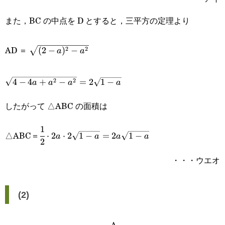
2a)=2-a
また，BC の中点を D とすると，三平方の定理より
\sqrt{(2-
AD ＝
2
2
(
2
−
)
−
a
a
a)^2-
\sqrt{4-
a^2}
2
2
4
−
4
+
−
=
2
1
−
a
a
a
a
4a+a^2-
したがって △ABC の面積は
a^2}=2\sqrt{1-
a}
1
\cfrac{1}
△ABC＝
⋅
2
⋅
2
1
−
=
2
1
−
a
a
a
a
2
{2}\cdot2a\cdot2\sqrt{1-
・・・ウエオ
a}=2a\sqrt{1-a}
(2)