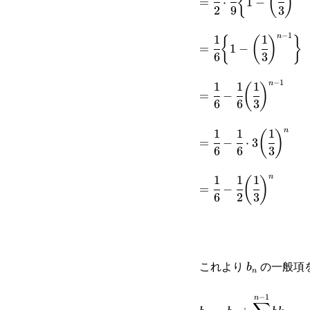
{
(
)
=
⋅
1
−
2
9
3
1}\bigg\}}
{2}\cdot\cfrac{1}
−
1
n
1
1
=\cfrac{1}
{\cfrac{2}{3}}
{
(
)
}
{9}\bigg\{1-
=
1
−
6
3
{6}\bigg\{1-
\bigg(\cfrac{1}
−
1
n
1
1
1
=\cfrac{1}{6}-
(
)
\bigg(\cfrac{1}
{3}\bigg)^{n-
=
−
6
6
3
\cfrac{1}
{3}\bigg)^{n-
1}\bigg\}
n
1
1
1
=\cfrac{1}{6}-\cfr
(
)
{6}\bigg(\cfrac{1}
1}\bigg\}
=
−
⋅
3
6
6
3
{6}\cdot3\bigg(\cfr
{3}\bigg)^{n-1}
n
1
1
1
=\cfrac{1}{6}-
(
)
{3}\bigg)^n
=
−
6
2
3
\cfrac{1}
{2}\bigg(\cfrac{1}
{3}\bigg)^n
b_n
これより
の一般項
b
n
−
1
n
\displaystyle