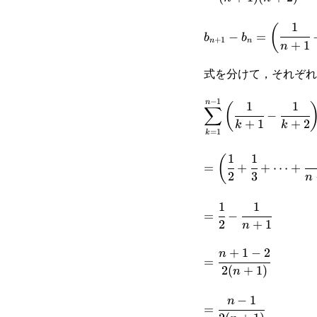
{(n+1)
n-1}{(n+1)(n+2)}
1
b_{n+1}-
(
(n+2)}
−
=
b
b
+
1
n
n
+
1
n
b_n=\bigg(\cfrac{1
式を分けて，それぞれ
{n+1}-\cfrac{1}
{n+2}\bigg)-
−
1
n
1
1
\displaystyle\sum_
(
∑
−
+
1
+
2
k
k
\bigg(\cfrac{1}
1}\bigg(\cfrac{1}{
=
1
k
{3}\bigg)^{n+1}
\cfrac{1}
1
1
=\bigg(\cfrac{1}
(
=
+
+
⋯
+
2
3
n
{k+2}\bigg)=\sum
{2}+\cfrac{1}
1} \cfrac{1
1
1
=\cfrac{1}
{3}+\cdots+\cfrac
=
−
2
+
1
n
\sum_{k=1}^{n-1}\
{2}-
{n-1}+\cfrac{1}
+
1
−
2
=\cfrac{n+1-
n
{k+2}
\cfrac{1}
{n}\bigg)-
=
2
(
+
1
)
n
2}{2(n+1)}
{n+1}
\bigg(\cfrac{1}
−
1
=\cfrac{n-
n
{3}+\cfrac{1}
=