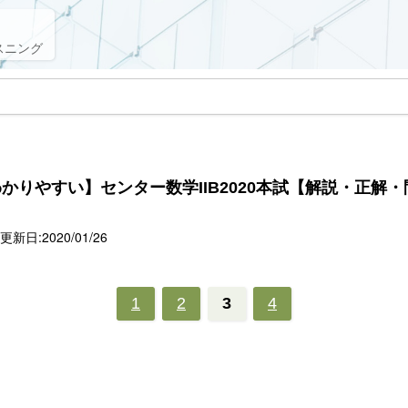
スニング
かりやすい】センター数学IIB2020本試【解説・正解・
新日:2020/01/26
1
2
3
4