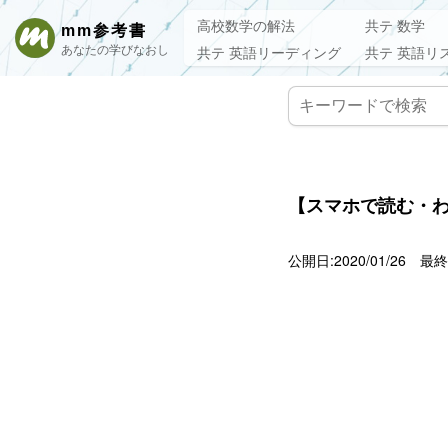
高校数学の解法
共テ 数学
mm参考書
あなたの学びなおし
共テ 英語リーディング
共テ 英語リ
【スマホで読む・わ
公開日:2020/01/26
最終更