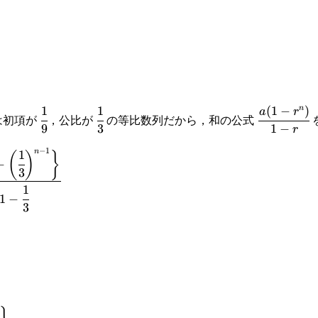
{1}
1
1
(
1
−
)
n
rac{1}
\cfrac{1}
\cfrac{1}
\cfrac{a(1
a
r
は初項が
，公比が
の等比数列だから，和の公式
9
3
1
−
r
)^{k+1}
{9}
{3}
r^n)}{1-r}
−
1
n
1
(
)
}
{k=1}^{n-
−
3
1
1
−
3
frac{\cfrac{1}
cfrac{1}
gg\}}{1-