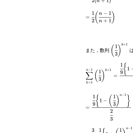
2
(
+
1
)
n
1}
{4}+\cdots+\cfrac
1
−
1
=\cfrac{1}
n
(
)
{2(n+1)}
=
{n}+\cfrac{1}
2
+
1
n
{2}\bigg(\cfrac{n-
{n+1}\bigg)
1}{n+1}\bigg)
+
1
k
1
\bigg(\cf
(
)
また，数列
3
{3}\bigg
1
{
\displaystyle\sum_
1
−
1
+
1
n
k
1
9
(
)
∑
=
1}\bigg(\cfrac{1}
3
=
1
k
{3}\bigg)^{k+1}=\c
−
1
n
1
1
{
(
)
}
{9}\bigg\{1-\bigg(\
=\cfrac{\cfrac{1}
1
−
9
3
=
{3}\bigg)^{n-1}\bi
{9}\bigg\{1-
2
\cfrac{1}{3}}
3
\bigg(\cfrac{1}
−
1
n
{3}\bigg)^{n-
3
1
1
=\cfrac{3}