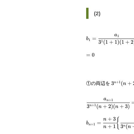
(2)
b_1=\cfrac{a_1}
a
1
=
b
1
1
3
(
1
+
1
)
(
1
+
2
{3^1(1+1)
=0
=
0
(1+2)}
①の両辺を
+
1
3^{n+1}
3
(
+
n
n
(n+2)
\cfrac{a_{n+1}}
a
+
1
n
(n+3)
+
1
3
(
+
2
)
(
+
3
)
n
n
n
{3^{n+1}(n+2)
+
3
b_{n+1}=\cfrac{n
n
{
(n+3)}=\cfrac{n+3
=
b
+
1
n
+
1
3
(
n
n
n
{n+1}\bigg\
{n+1}\cdot\cfrac{\