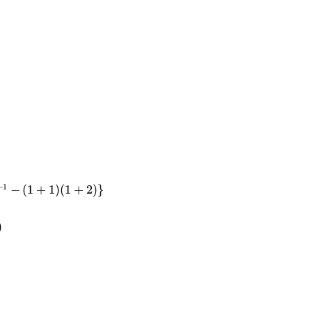
+
1
−
(
1
+
1
)
(
1
+
2
)}
)