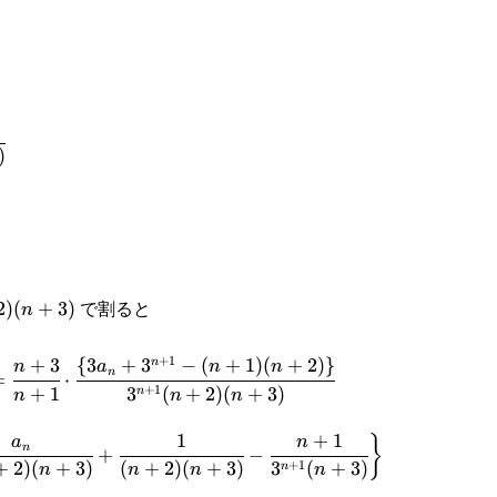
)
で割ると
2
)
(
+
3
)
n
+
1
+
3
{
3
+
3
−
(
+
1
)
(
+
2
)}
n
n
a
n
n
n
=
⋅
+
1
+
1
3
(
+
2
)
(
+
3
)
n
n
n
n
1
+
1
+3}
a
n
}
}
n
+
−
+
1
+
2
)
(
+
3
)
(
+
2
)
(
+
3
)
3
(
+
3
)
n
n
n
n
n