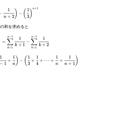
+
1
n
1
1
)
(
)
−
−
+
2
3
n
}
の和を求めると
−
1
−
1
n
n
1
1
{k=1}^{n-
)
∑
∑
=
−
+
1
+
2
k
k
k+1}-
=
1
=
1
k
k
1
1
1
1
1
1
)
(
)
+
−
+
+
⋯
+
+
−
1
3
4
+
1
n
n
n
_{k=1}^{n-
}{k+1}-
{1}
cfrac{1}