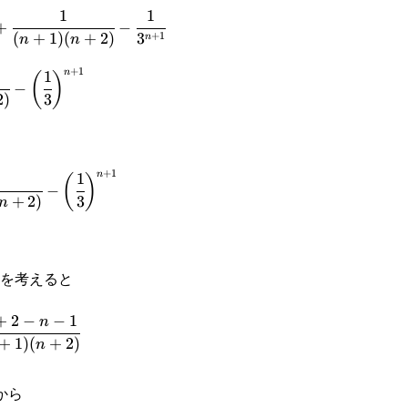
1
1
+
−
+
1
(
+
1
)
(
+
2
)
3
n
n
n
+
1
n
1
(
)
−
2
)
3
1}
+
1
n
1
(
)
−
+
2
)
3
n
を考えると
+
2
−
−
1
n
+
1
)
(
+
2
)
n
から