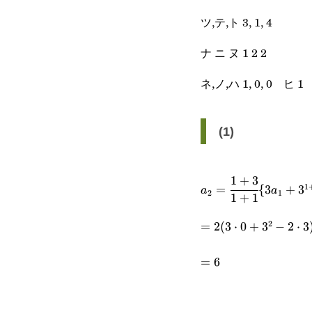
ツ,テ,ト 3, 1, 4
ナ ニ ヌ 1 2 2
ネ,ノ,ハ 1, 0, 0 ヒ 1
(1)
1
+
3
a_2=\cfrac{1+3}
1
=
{
3
+
3
a
a
2
1
1
+
1
{1+1}\
2
=2(3\cdot0+3^2-
=
2
(
3
⋅
0
+
3
−
2
⋅
3
{3a_1+3^{1+1}-
2\cdot3)
(1+1)(1+2)\}
=6
=
6