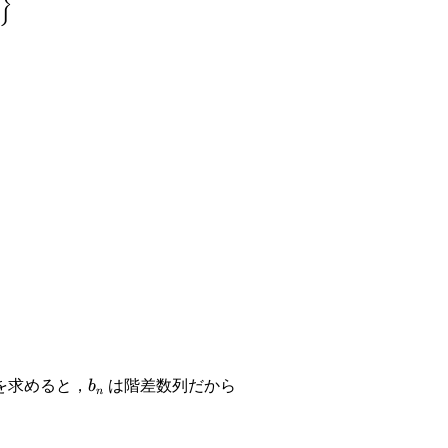
}
ac{1}
ac{1}
b_n
を求めると，
は階差数列だから
b
n