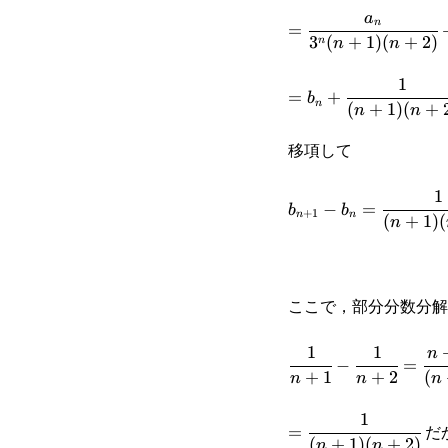
=\cfrac{a_n}
a
{\cfrac{a_n}
{3a_n+3^{n+1}-
n
=
3
(
+
1
)
(
+
2
)
n
n
n
{3^n(n+1)
{3^n(n+2)
(n+1)(n+2)\}}
1
=b_n+\cfrac{1}
(n+2)}+\cfrac{1}
(n+3)}+\cfrac{1}
{3^{n+1}(n+2)
=
+
b
n
(
+
1
)
(
+
n
n
{(n+1)(n+2)}-
{(n+1)(n+2)}-
{(n+2)(n+3)}-
(n+3)}
移項して
\bigg(\cfrac{1}
\cfrac{1}
\cfrac{n+1}{3^{n+
{3}\bigg)^{n+1}
{3^{n+1}}
(n+3)}\bigg\}
1
b_{n+1}-
−
=
b
b
+
1
n
n
(
+
1
)
(
n
b_n=\cfrac{1}
{(n+1)(n+2)}-
\bigg(\cfrac{1}
ここで，部分分数分解
{3}\bigg)^{n+1}
1
1
\cfrac{1}{n+1}-
n
−
=
+
1
+
2
(
n
n
n
\cfrac{1}
1
=\cfrac{1}
{n+2}=\cfrac{n+2-
だ
=
(
+
1
)
(
+
2
)
n
n