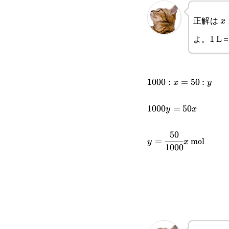
x
正解は
x
{
よ。1 L＝
1000:x=50:y
1000
:
=
50
:
x
y
1000y=50x
1000
=
50
y
x
50
y=\cfrac{50}
mol
=
y
x
1000
{1000}x