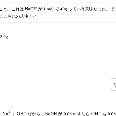
と。これは NaOH が 1 mol で 40g っていう意味だった。
g。ここも比の式使うと
2.0g
+
−
−
だから，NaOH が 0.05 mol なら
も 0.0
aOH}\rightarrow\text{Na}^++\text{OH}^-
→
Na
+
OH
\text{OH}^
OH