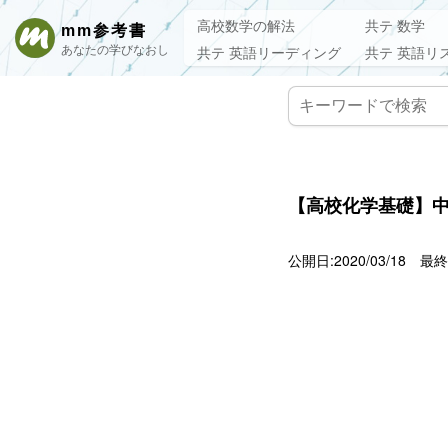
高校数学の解法
共テ 数学
mm参考書
あなたの学びなおし
共テ 英語リーディング
共テ 英語リ
【高校化学基礎】
公開日:2020/03/18
最終更