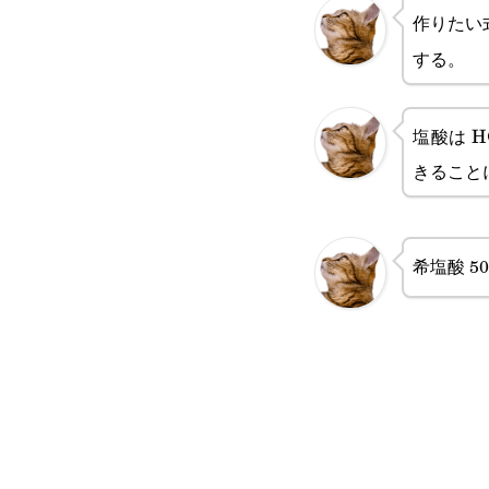
作りたい
する。
塩酸は
\
H
きること
希塩酸 50