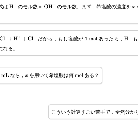
+
−
式は
のモル数＝
のモル数。まず，希塩酸の濃度を
\text{H}^+
H
\text{OH}^-
OH
x
x
−
+
+
だから，もし塩酸が 1 mol あったら，
も 
text{HCl}\rightarrow\text{H}^++\text{Cl}^-
Cl
→
H
+
Cl
\tex
H
になる。
 mL なら，
を用いて希塩酸は何 mol ある？
x
x
こういう計算すごい苦手で，全然分か