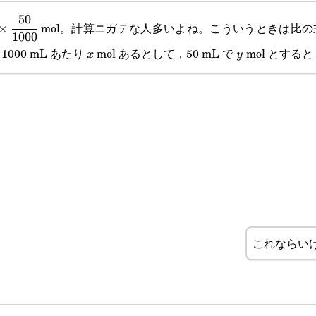
50
\times\cfrac{50}
mol。計算ニガテな人多いよね。こういうときは比の
×
1000
1000}
1000 mL あたり
mol あるとして，50 mL で
mol とすると
x
y
x
y
これならい