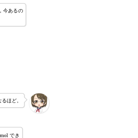
で，今あるの
なるほど。
5mol でき
-