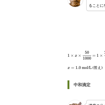
ることに
50
1\times x\times\cf
1
×
×
=
1
×
x
1000
{1000}=1\times\cfr
mol/L (答え)
x=1.0
=
1.0
x
{40}
中和滴定