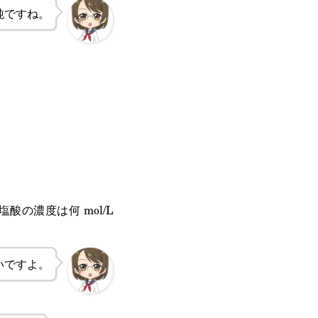
純ですね。
酸の濃度は何 mol/L
いですよ。