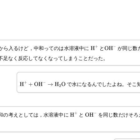
+
−
から入るけど，中和ってのは水溶液中に
と
が同じ数
\text{H}^+
H
\text{OH}^-
OH
不足なく反応してなくなってしまうことだった。
\text{H}^++\text{OH}^-
+
−
で水になるんでしたよね。そこ
H
+
OH
→
H
O
2
\rightarrow\text{H}_2\text{O}
+
−
和の考えとしては，水溶液中に
と
を同じ数だけそろ
\text{H}^+
H
\text{OH}^-
OH