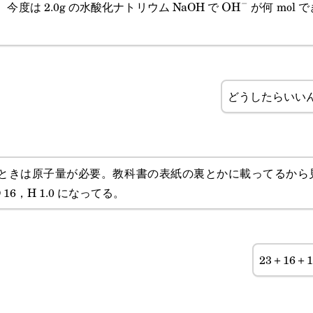
−
今度は 2.0g の水酸化ナトリウム NaOH で
が何 mol 
\text{OH}^-
OH
どうしたらいい
ときは原子量が必要。教科書の表紙の裏とかに載ってるから
O 16，H 1.0 になってる。
23＋16＋