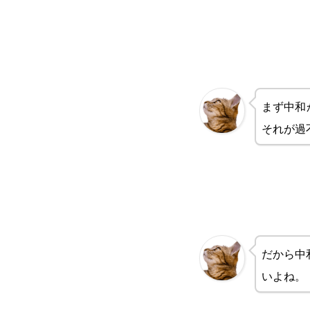
まず中和
それが過
だから中
いよね。