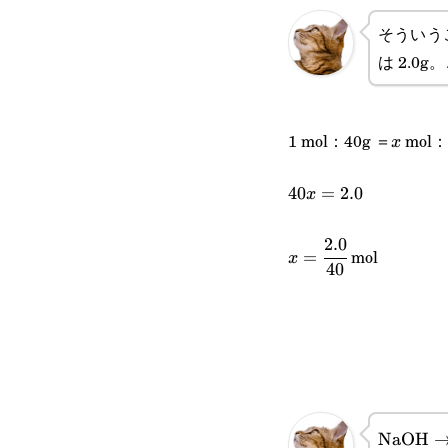
そういうこ
は 2.0
1 mol：40g ＝
mol：
x
x
40x=2.0
40
=
2.0
x
2.0
x=\cfrac{2.0}
mol
=
x
40
{40}
\text{N
NaOH