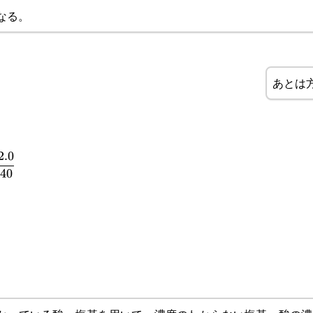
なる。
あとは
2.0
rac{50}
40
ac{2.0}