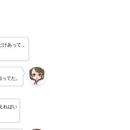
だけあって，
知ってた。
えればい