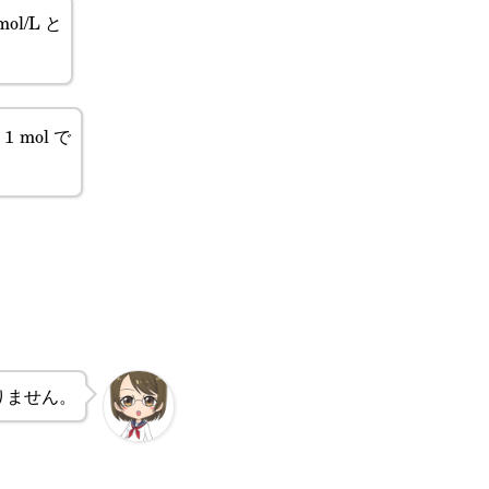
mol/L と
1 mol で
t{H}^+
りません。