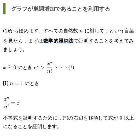
グラフが単調増加であることを利用する
(1)から始めます。すべての自然数
に対して，という言葉
n
n
数学的帰納法
を見たら，まずは
で証明することを考えてみ
ましょう。
n
x\geqq0
e^x>\cfrac{x^n}
x
≧
のとき
・・・(*)
0
>
x
x
e
!
n
{n!}
[I]
のとき
n=1
=
1
n
n
\cfrac{x^n}
x
=
x
!
n
{n!}=x
不等式を証明するために，(*)の右辺を移項して式が 0 以上
になることを証明します。