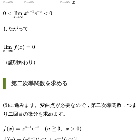
x
→
∞
→
∞
→
∞
x
x
x
1}e^{-x}<\lim_{x\rightarrow\infty}\cfrac{n!}{x}
\displaystyle0<\lim_{x\rightarrow\infty}x^{n-
−
1
−
n
x
0
<
l
i
m
<
0
x
e
→
∞
x
1}e^{-x}<0
したがって
\displaystyle\lim_{x\rightarrow\infty}f(x)=0
l
i
m
(
)
=
0
f
x
→
∞
x
（証明終わり）
第二次導関数を求める
(3)に進みます。変曲点が必要なので，第二次導関数，つま
り二回目の微分を求めます。
≧
−
1
−
f(x)=x^{n-
(
)
=
(n\geqq3,\space x>0)
(
3
,
>
0
)
n
x
f
x
x
e
n
x
′
−
1
−
−
1
−
1}e^{-x}
f'(x)=
(
)
=
(
)
’
+
(
)
’
n
x
n
x