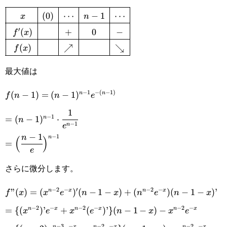
1
\def\arraystretch{1.5}\begin{array}{|c|c|c|c|c|}\hline
(
0
)
⋯
−
1
⋯
x
n
′
(
)
+
0
−
f
x
(0)&\cdots&n-1&\cdots\\\hline f'(x)&&+&0
(
)
↗
↘
f
x
\\\hline f(x)&&\nearrow&&\searrow\\\hline\end{arr
最大値は
−
1
−
(
−
1
)
f(n-
(
−
1
)
=
(
−
1
)
n
n
f
n
n
e
1
1)=
=(n-1)^{n-
−
1
=
(
−
1
)
⋅
n
n
−
1
n
e
(n-
1}\cdot\cfrac{1}
−
1
=\Big(\cfrac{n-
−
1
n
n
(
)
=
1)^{n-
{e^{n-1}}
e
1}{e}\Big)^{n-
1}e^{-
さらに微分します。
1}
(n-1)}
−
2
−
′
−
2
−
f”(x)=
”
(
)
=
(
)
(
−
1
−
)
+
(
)
(
−
1
−
)
’
n
x
n
x
f
x
x
e
n
x
n
e
n
x
−
2
−
−
2
−
−
2
−
(x^{n-
=\
=
{(
)
’
+
(
)
’
}
(
−
1
−
)
−
n
x
n
x
n
x
x
e
x
e
n
x
x
e
−
3
−
−
2
−
−
2
−
n
x
n
x
n
x