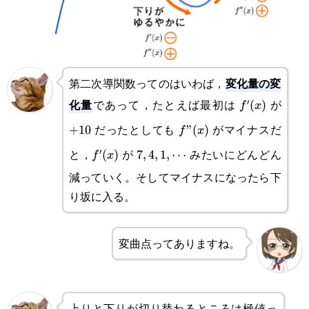
変化量の変
第二次導関数ってのはいわば，
化量
であって，たとえば最初は
が
′
f'(x)
(
)
+10
f
x
だったとしても
がマイナスだ
+
10
f”(x)
”
(
)
f
x
と，
が
みたいにどんどん
′
f'(x)
(
)
7,4,1,\cdots
7
,
4
,
1
,
⋯
f
x
減っていく。そしてマイナスになったら下
り坂に入る。
変曲点ってありますね。
上りと下りが切り替わるところは極値っ