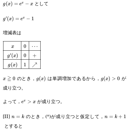
として
g(x)=e^x-
(
)
=
−
x
g
x
e
x
x
′
g'(x)=e^x-
(
)
=
−
1
x
g
x
e
1
増減表は
\def\arraystretch{1.5}\begin{array}
0
⋯
x
′
(
)
0
+
g
x
{|c|c|c|}\hline x&0&\cdots\\\hline g'(x)&0&+\\\hlin
(
)
1
↗
g
x
≧
のとき，
は単調増加であるから，
が
x\geqq0
0
g(x)
(
)
g(x)>0
(
)
>
0
x
g
x
g
x
成り立つ。
よって，
が成り立つ。
e^x>x
>
x
e
x
[II]
のとき，(*)が成り立つと仮定して，
n=k
=
n=k+1
=
+
1
n
k
n
k
とすると