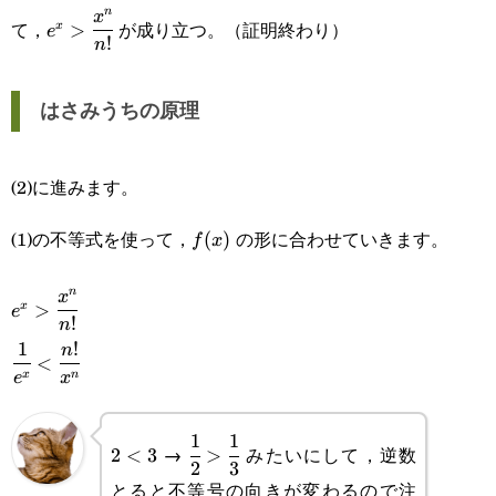
n
e^x>\cfrac{x^n}
x
て，
が成り立つ。（証明終わり）
>
x
e
!
n
{n!}
はさみうちの原理
(2)に進みます。
(1)の不等式を使って，
の形に合わせていきます。
f(x)
(
)
f
x
n
e^x>\cfrac{x^n}
x
>
x
e
!
n
{n!}
1
!
\cfrac{1}
n
<
x
n
e
x
{e^x}
<\cfrac{n!}
1
1
2<3
\cfrac{1}
→
みたいにして，逆数
2
<
3
>
{x^n}
2
3
{2}>\cfrac{1}
とると不等号の向きが変わるので注