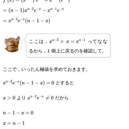
f
x
x
e
x
e
−
2
−
−
1
−
(x^{n-
=(n-
=
(
−
1
)
−
n
x
n
x
n
x
e
x
e
1})’e^{-
−
2
−
1)x^{n-
=x^{n-
=
(
−
1
−
)
n
x
x
e
n
x
x}+x^{n-
2}e^{-
2}e^{-
1}(e^{-
x}-
x}(n-1-
ここは，
ってなな
−
2
−
1
x^{n-
×
=
n
n
x
x
x
x})’
るから，1 個上に戻るのを確認して。
x^{n-
x)
2}\times x=x^{n-
1}e^{-
1}
ここで，いったん極値を求めておきます。
x}
とすると
−
2
−
x^{n-
(
−
1
−
)
=
0
n
x
x
e
n
x
2}e^{-
より
だから
−
2
−
x>0
>
0
x^{n-

=
0
n
x
x
x
e
x}(n-
2}e^{-
n-1-
−
1
−
=
0
1-
n
x
x}\not=0
x=0
x)=0
x=n-
=
−
1
x
n