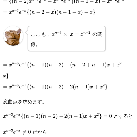
2}e^{-
{(x^{n-
=\{(n-
=
{(
−
2
)
−
}
(
−
1
−
)
−
n
x
e
x
e
n
x
x
e
x})'(n-
2})’e^{-
−
3
−
2)x^{n-
=x^{n-
=
{(
−
2
−
)
(
−
1
−
)
−
}
n
x
x
e
n
x
n
x
x
1-x)+
x}+x^{n-
3}e^{-
3}e^{-
(n^{n-
2}(e^{-
x}-
x}\
ここも，
の関
−
3
−
2
x^{n-
×
=
n
n
x
x
x
2}e^{-
x})’\}(n-
係。
x^{n-
{(n-2-
3}\times x=x^{n-
x})(n-
1-x)-
2}e^{-
x)(n-1-
2}
−
3
−
2
1-x)’
=x^{n-
=
{(
−
1
)
(
−
2
)
−
(
−
2
+
−
1
)
+
−
n
x
x^{n-
x}\}(n-
x)-x\}
x
e
n
n
n
n
x
x
3}e^{-
2}e^{-x}
}
1-x)-
x
x}\{(n-
−
3
−
2
x^{n-
=x^{n-
=
{(
−
1
)
(
−
2
)
−
2
(
−
1
)
+
}
n
x
x
e
n
n
n
x
x
1)(n-2)-
2}e^{-
3}e^{-x}\
変曲点を求めます。
(n-2+n-
x}
{(n-1)(n-
とすると
−
3
−
2
x^{n-3}e^{-
{(
−
1
)
(
−
2
)
−
2
(
−
1
)
+
}
=
0
n
x
x
e
n
n
n
x
x
1)x+x^2-
2)-2(n-
x}\{(n-1)(n-
x\}
1)x+x^2\}
だから
−
3
−
x^{n-

=
0
n
x
x
e