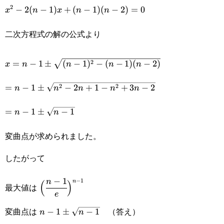
2)-2(n-
2
3}e^{-
x^2-
−
2
(
−
1
)
+
(
−
1
)
(
−
2
)
=
0
x
n
x
n
n
1)x+x^2\}=0
x}\not=0
2(n-
二次方程式の解の公式より
1)x+
x=n-
(n-1)
2
=
−
1
±
(
−
1
)
−
(
−
1
)
(
−
2
)
x
n
n
n
n
1\pm\sqrt{(n-
(n-
=n-
2
2
=
−
1
±
−
2
+
1
−
+
3
−
2
n
n
n
n
n
1)^2-(n-1)(n-
2)=0
1\pm\sqrt{n^2-
=n-
2)}
=
−
1
±
−
1
n
n
2n+1-n^2+3n-
1\pm\sqrt{n-
2}
変曲点が求められました。
1}
したがって
−
1
\Big(\cfrac{n-
−
1
n
n
(
)
最大値は
e
1}
n-
変曲点は
（答え）
−
1
±
−
1
n
n
{e}\Big)^{n-
1\pm\sqrt{n-