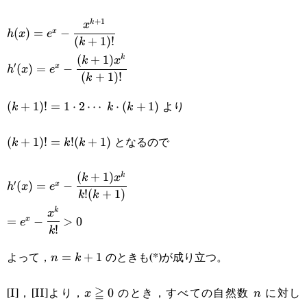
+
1
k
h(x)=e^x-
x
(
)
=
−
x
h
x
e
(
+
1
)!
k
\cfrac{x^{k+1}}
(
+
1
)
k
h'(x)=e^x-
k
x
′
(
)
=
−
x
h
x
e
{(k+1)!}
(
+
1
)!
k
\cfrac{(k+1)x^k}
より
(k+1)!=1\cdot2\cdots k\cdot(k+1)
(
+
1
)!
=
1
⋅
2
⋯
⋅
(
+
1
)
{(k+1)!}
k
k
k
となるので
(k+1)!=k!
(
+
1
)!
=
!
(
+
1
)
k
k
k
(k+1)
(
+
1
)
k
h'(x)=e^x-
k
x
′
(
)
=
−
x
h
x
e
!
(
+
1
)
k
k
\cfrac{(k+1)x^k}
k
=e^x-
x
=
−
>
0
x
e
{k!(k+1)}
!
k
\cfrac{x^k}
よって，
のときも(*)が成り立つ。
n=k+1
=
+
1
n
k
{k!}>0
[I]，[II]より，
≧
のとき，すべての自然数
に対し
x\geqq0
0
n
x
n