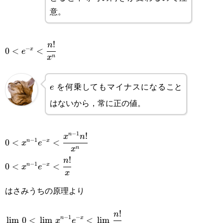
{3}
意。
!
0<e^{-x}
n
−
0
<
<
x
e
n
x
<\cfrac{n!}
{x^n}
を何乗してもマイナスになること
e
e
はないから，常に正の値。
−
1
!
n
0<x^{n-
x
n
−
1
−
0
<
<
n
x
x
e
n
x
1}e^{-x}
!
0<x^{n-
n
−
1
−
0
<
<
n
x
x
e
<\cfrac{x^{n-
x
1}e^{-x}
1}n!}{x^n}
はさみうちの原理より
<\cfrac{n!}
{x}
!
\displaystyle\lim_{x\rightarrow\infty}0<\lim_{x\righ
n
−
1
−
n
x
l
i
m
0
<
l
i
m
<
l
i
m
x
e