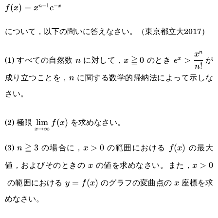
−
1
−
f(x)=x^{n-
(
)
=
n
x
f
x
x
e
1}e^{-x}
について，以下の問いに答えなさい。（東京都立大2017）
n
n
x\geqq0
e^x>\cfrac
x
(1) すべての自然数
に対して，
≧
のとき
が
0
>
x
n
x
e
!
n
{n!}
成り立つことを，
に関する数学的帰納法によって示しな
n
n
さい。
\displaystyle\lim_{x\rightarrow\infty}f(x)
(2) 極限
を求めなさい。
l
i
m
(
)
f
x
→
∞
x
(3)
≧
の場合に，
の範囲における
の最大
n\geqq3
3
x>0
>
0
f(x)
(
)
n
x
f
x
値，およびそのときの
の値を求めなさい。また，
x
x>0
>
0
x
x
の範囲における
のグラフの変曲点の
座標を求
y=f(x)
=
(
)
x
y
f
x
x
めなさい。