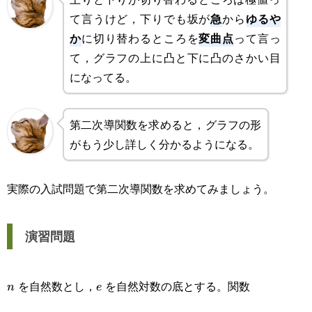
急
ゆるや
て言うけど，下りでも坂が
から
か
変曲点
に切り替わるところを
って言っ
て，グラフの上に凸と下に凸のさかい目
になってる。
第二次導関数を求めると，グラフの形
がもう少し詳しく分かるようになる。
実際の入試問題で第二次導関数を求めてみましょう。
演習問題
を自然数とし，
を自然対数の底とする。関数
n
e
n
e