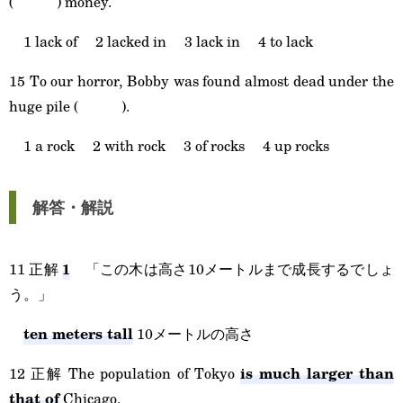
( ) money.
1 lack of 2 lacked in 3 lack in 4 to lack
15 To our horror, Bobby was found almost dead under the
huge pile ( ).
1 a rock 2 with rock 3 of rocks 4 up rocks
解答・解説
1
11 正解
「この木は高さ10メートルまで成長するでしょ
う。」
ten meters tall
10メートルの高さ
is much larger than
12 正解 The population of Tokyo
that of
Chicago.