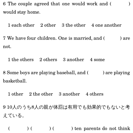
6 The couple agreed that one would work and ( )
would stay home.
1 each other 2 other 3 the other 4 one another
7 We have four children. One is married, and ( ) are
not.
1 the others 2 others 3 another 4 some
8 Some boys are playing baseball, and ( ) are playing
basketball.
1 other 2 the other 3 another 4 others
9 10人のうち8人の親が体罰は有用でも効果的でもないと考
えている。
( ) ( ) ( ) ten parents do not think