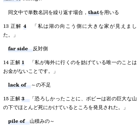
that
同文中で単数名詞を繰り返す場合，
を用いる
4
13 正解
「私は湖の向こう側に大きな家が見えまし
た。」
far side
反対側
1
14 正解
「私が海外に行くのを妨げている唯一のことは
お金がないことです。」
lack of
～の不足
3
15 正解
「恐ろしかったことに、ボビーは岩の巨大な山
の下でほとんど死にかけているところを発見された。」
pile of
山積みの～