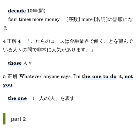
decade
10年(間)
four times more money [序数] more [名詞]の語順にな
る
4
4 正解
「これらのコースは金融業界で働くことを望んで
いる人々の間で非常に人気があります。」
those
人々
the one to do
not
5 正解 Whatever anyone says, I’m
it,
you
.
the one
「(一人の)人」を表す
part 2