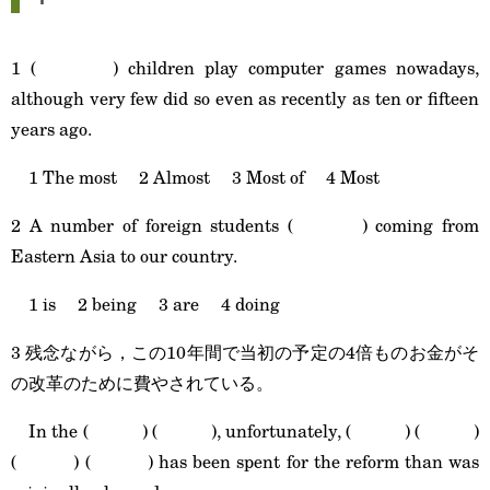
1 ( ) children play computer games nowadays,
although very few did so even as recently as ten or fifteen
years ago.
1 The most 2 Almost 3 Most of 4 Most
2 A number of foreign students ( ) coming from
Eastern Asia to our country.
1 is 2 being 3 are 4 doing
3 残念ながら，この10年間で当初の予定の4倍ものお金がそ
の改革のために費やされている。
In the ( ) ( ), unfortunately, ( ) ( )
( ) ( ) has been spent for the reform than was