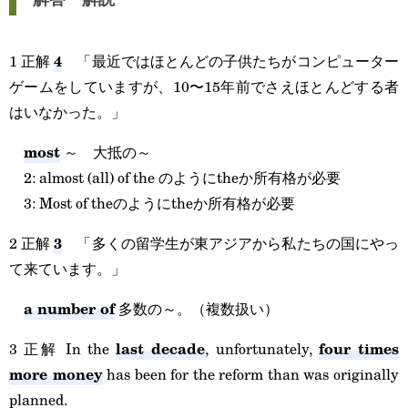
4
1 正解
「最近ではほとんどの子供たちがコンピューター
ゲームをしていますが、10〜15年前でさえほとんどする者
はいなかった。」
most
～ 大抵の～
2: almost (all) of the のようにtheか所有格が必要
3: Most of theのようにtheか所有格が必要
3
2 正解
「多くの留学生が東アジアから私たちの国にやっ
て来ています。」
a number of
多数の～。（複数扱い）
last decade
four times
3 正解 In the
, unfortunately,
more money
has been for the reform than was originally
planned.