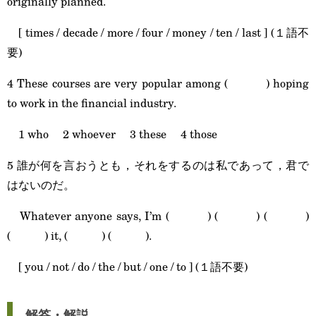
originally planned.
[ times / decade / more / four / money / ten / last ] (１語不
要)
4 These courses are very popular among ( ) hoping
to work in the financial industry.
1 who 2 whoever 3 these 4 those
5 誰が何を言おうとも，それをするのは私であって，君で
はないのだ。
Whatever anyone says, I’m ( ) ( ) ( )
( ) it, ( ) ( ).
[ you / not / do / the / but / one / to ] (１語不要)
解答・解説