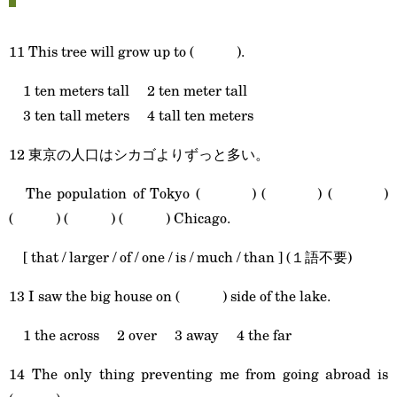
11 This tree will grow up to ( ).
1 ten meters tall 2 ten meter tall
3 ten tall meters 4 tall ten meters
12 東京の人口はシカゴよりずっと多い。
The population of Tokyo ( ) ( ) ( )
( ) ( ) ( ) Chicago.
[ that / larger / of / one / is / much / than ] (１語不要)
13 I saw the big house on ( ) side of the lake.
1 the across 2 over 3 away 4 the far
14 The only thing preventing me from going abroad is