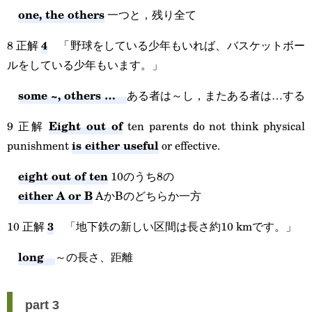
one, the others
一つと，残り全て
4
8 正解
「野球をしている少年もいれば、バスケットボー
ルをしている少年もいます。」
some ~, others …
ある者は～し，またある者は…する
Eight out of
9 正解
ten parents do not think physical
is either useful
punishment
or effective.
eight out of ten
10のうち8の
either A or B
AかBのどちらか一方
3
10 正解
「地下鉄の新しい区間は長さ約10 kmです。」
long
～の長さ、距離
part 3