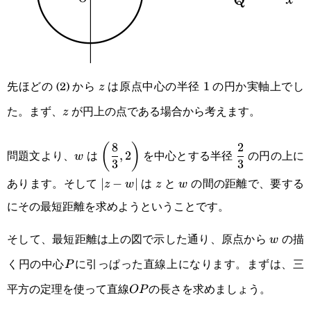
先ほどの (2) から
は原点中心の半径
の円か実軸上でし
z
1
1
z
た。まず、
が円上の点である場合から考えます。
z
z
w
\displaystyle
\displaystyle
8
2
(
)
問題文より、
は
を中心とする半径
の円の上に
,
2
w
3
3
\left(\frac{8}
\frac{2}{3}
あります。そして
は
と
の間の距離で、要する
|z-
∣
−
∣
z
w
z
w
z
w
{3},2\right)
にその最短距離を求めようということです。
w|
そして、最短距離は上の図で示した通り、原点から
の描
w
w
く円の中心
に引っぱった直線上になります。まずは、三
P
P
平方の定理を使って直線
の長さを求めましょう。
OP
OP