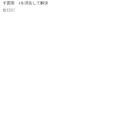
す図形 zを消去して解決
数IIIC