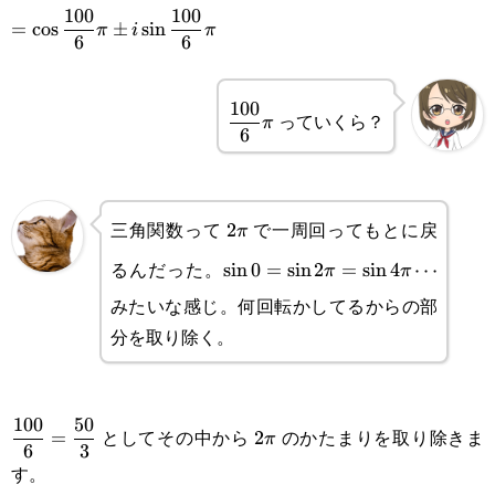
z^{100}=\left(\cos\frac{\pi}
\displaystyle
100
100
=
c
o
s
±
s
i
n
π
i
π
{6}
{6}\pm i\sin\frac{\pi}
6
6
=\cos\frac{100}
{6}\right)^{100}
{6}\pi\pm
\displaystyle
100
っていくら？
π
i\sin\frac{100}
6
\frac{100}
{6}\pi
{6}\pi
三角関数って
で一周回ってもとに戻
2\pi
2
π
るんだった。
\sin
s
i
n
0
=
s
i
n
2
=
s
i
n
4
⋯
π
π
みたいな感じ。何回転かしてるからの部
0=\sin
分を取り除く。
2\pi=\sin
4\pi\cdots
\displaystyle
2\pi
100
50
としてその中から
のかたまりを取り除きま
=
2
π
6
3
\frac{100}
す。