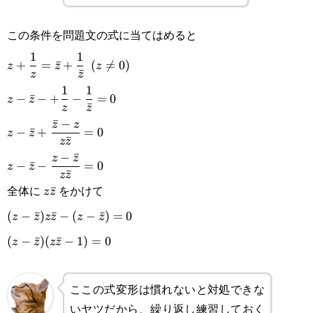
z
この条件を問題文の式に当てはめると
\displaystyle
1
1
+
=
ˉ
+
(

=
0
)
z
z
z
ˉ
z
z
z+\frac{1}
\displaystyle
1
1
−
ˉ
−
+
−
=
0
z
z
{z}=\bar{z}+\frac{1}
ˉ
z
z
z-\bar z-
\displaystyle
ˉ
−
z
z
{\bar
−
ˉ
+
=
0
z
z
+\frac{1}
ˉ
z
z
z-\bar
z}\enspace(z\not =0)
\displaystyle
−
ˉ
z
z
{z}-\frac{1}
−
ˉ
−
=
0
z
z
z+\frac{\bar
ˉ
z
z
z-\bar z-
{\bar z}=0
全体に
をかけて
z\bar
ˉ
z
z
z-z}{z\bar
\frac{z-\bar
z
(z-\bar
(
−
ˉ
)
ˉ
−
(
−
ˉ
)
=
0
z
z
z
z
z
z
z}=0
z}{z\bar
z)z\bar
(z-
(
−
ˉ
)
(
ˉ
−
1
)
=
0
z
z
z
z
z}=0
z-(z-
\bar
ここの式変形は慣れないと対処できな
\bar
z)
いヤツだから、繰り返し練習しておく