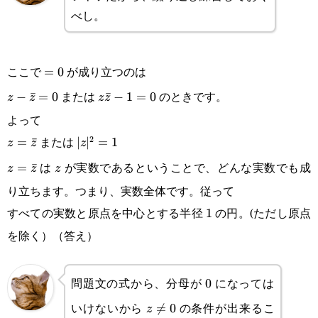
z)=0
(z\bar
べし。
z-
1)=0
ここで
が成り立つのは
=0
=
0
または
のときです。
z-
−
ˉ
=
0
z\bar
ˉ
−
1
=
0
z
z
z
z
よって
\bar
z-
または
2
z=\bar
=
ˉ
|z|^2=1
∣
∣
=
1
z
z
z
z=0
1=0
は
が実数であるということで、どんな実数でも成
z
z=\bar
=
ˉ
z
z
z
z
り立ちます。つまり、実数全体です。従って
z
すべての実数と原点を中心とする半径
の円。(ただし原点
1
1
を除く）（答え）
問題文の式から、分母が
になっては
0
0
いけないから
の条件が出来るこ
z\not

=
0
z