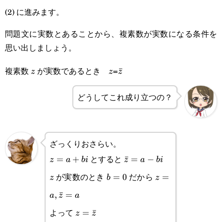
(2) に進みます。
問題文に実数とあることから、複素数が実数になる条件を
思い出しましょう。
複素数
が実数であるとき
=
z
z
\bar
ˉ
z
z
z
z
どうしてこれ成り立つの？
ざっくりおさらい。
とすると
z=a+bi
=
+
\bar
ˉ
=
−
z
a
bi
z
a
bi
が実数のとき
だから
z=a-
z
b=0
=
0
z=a,\bar
=
z
b
z
bi
z=a
,
ˉ
=
a
z
a
よって
z=\bar
=
ˉ
z
z