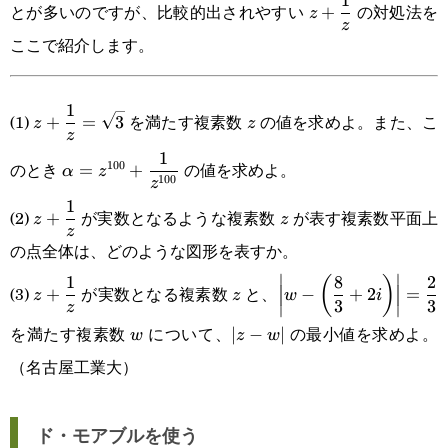
\displaystyle
1
とが多いのですが、比較的出されやすい
の対処法を
+
z
z
z+\frac{1}
ここで紹介します。
{z}
\displaystyle
z
1
(1)
を満たす複素数
の値を求めよ。また、こ
+
=
3
z
z
z
z+\frac{1}
\displaystyle
1
100
のとき
の値を求めよ。
=
+
α
z
{z}=\sqrt{3}
100
z
\alpha=z^{100}+\frac{1}
\displaystyle
z
1
(2)
が実数となるような複素数
が表す複素数平面上
+
z
z
{z^{100}}
z
z+\frac{1}
の点全体は、どのような図形を表すか。
{z}
∣
∣
\displaystyle
z
\displaystyle \
1
8
2
(
)
(3)
が実数となる複素数
と、
+
−
+
2
=
z
z
w
i
3
3
z
∣
∣
z+\frac{1}
\left(\frac{8}
を満たす複素数
について、
の最小値を求めよ。
w
|z-
∣
−
∣
w
z
w
{z}
{3}+2i\right)\right|
（名古屋工業大）
w|
{3}
ド・モアブルを使う