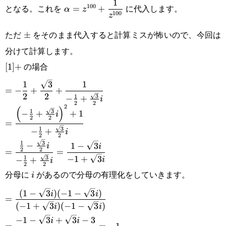
\displaystyle
1
i\sin\frac{2}{3}\pi
100
となる。これを
に代入します。
=
+
α
z
{2}\pm
100
z
\alpha=z^{100}+\frac{1}
\frac{3}{2}i
ただ
をそのまま代入すると計算ミスが怖いので、今回は
\pm
±
{z^{100}}
分けて計算します。
の場合
[1]
[
1
]
+
+
\displaystyle =-
1
3
1
=
−
+
+
2
2
3
1
−
+
i
\frac{1}
2
2
2
(
)
3
1
\displaystyle
−
+
+
1
i
2
2
{2}+\frac{\sqrt{3}}
=
3
1
=\frac{\left(-
−
+
i
2
2
{2}+\frac{1}{-
3
1
−
\displaystyle
1
−
3
i
i
\frac{1}
2
2
=
=
\frac{1}
−
1
+
3
3
1
−
+
i
i
=\frac{\frac{1}{2}-
2
2
{2}+\frac{\sqrt{3}}
{2}+\frac{\sqrt{3}}
分母に
があるので分母の有理化をしていきます。
i
i
\frac{\sqrt{3}}{2}i}
{2}i\right)^2+1}{-
{2}i}
\displaystyle
(
1
−
3
)
(
−
1
−
3
)
i
i
{-\frac{1}
=
\frac{1}
(
−
1
+
3
)
(
−
1
−
3
)
i
i
=\frac{(1-
{2}+\frac{\sqrt{3}}
{2}+\frac{\sqrt{3}}
\displaystyle
−
1
−
3
+
3
−
3
i
i