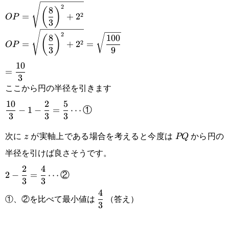
2
\displaystyle
8
(
)
2
=
+
2
OP
3
OP=\sqrt{\left(\frac{8}
2
\displaystyle
8
100
(
)
2
=
+
2
=
OP
{3}\right)^2+2^2}
3
9
OP=\sqrt{\left(\frac{8}
\displaystyle
10
=
{3}\right)^2+2^2}=\sqrt{\frac{100}
3
=\frac{10}
ここから円の半径を引きます
{9}}
{3}
\displaystyle
10
2
5
−
1
−
=
⋯
①
3
3
3
\frac{10}{3}-1-
次に
が実軸上である場合を考えると今度は
から円の
z
PQ
z
PQ
\frac{2}
半径を引けば良さそうです。
{3}=\frac{5}
\displaystyle 2-
2
4
2
−
=
⋯
②
{3}\cdots\text{①}
3
3
\frac{2}
\displaystyle\frac{4}
4
①、②を比べて最小値は
（答え）
{3}=\frac{4}
3
{3}
{3}\cdots\text{②}