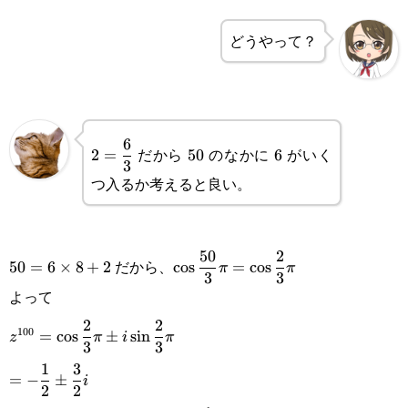
{6}=\frac{50}
{3}
どうやって？
\displaystyle
50
6
6
だから
のなかに
がいく
2
=
50
6
3
2=\frac{6}
つ入るか考えると良い。
{3}
50=6\times
\displaystyle\cos\frac{50}
50
2
だから、
50
=
6
×
8
+
2
c
o
s
=
c
o
s
π
π
3
3
8+2
{3}\pi=\cos\frac{2}
よって
{3}\pi
\displaystyle
2
2
100
=
c
o
s
±
s
i
n
z
π
i
π
3
3
z^{100}=\cos\frac{2}
\displaystyle
1
3
=
−
±
i
{3}\pi\pm
2
2
=-\frac{1}