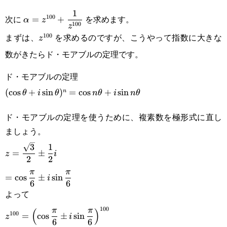
\displaystyle
1
{2}\pm \frac{1}
100
次に
を求めます。
=
+
α
z
100
z
\alpha=z^{100}+\frac{1}
{2}i
まずは、
を求めるのですが、こうやって指数に大きな
100
z^{100}
z
{z^{100}}
数がきたらド・モアブルの定理です。
ド・モアブルの定理
(\cos
(
c
o
s
+
s
i
n
)
=
c
o
s
+
s
i
n
n
θ
i
θ
n
θ
i
n
θ
\theta+i
ド・モアブルの定理を使うために、複素数を極形式に直し
\sin
ましょう。
\theta)^n =
\displaystyle
3
1
=
±
z
i
2
2
\cos
z=\frac{\sqrt{3}}
\displaystyle
π
π
=
c
o
s
±
s
i
n
i
{n\theta}+i
{2}\pm \frac{1}
6
6
=\cos\frac{\pi}
よって
\sin
{2}i
{6}\pm
\displaystyle
100
π
π
(
)
100
=
c
o
s
±
s
i
n
{n\theta}
z
i
6
6
i\sin\frac{\pi}