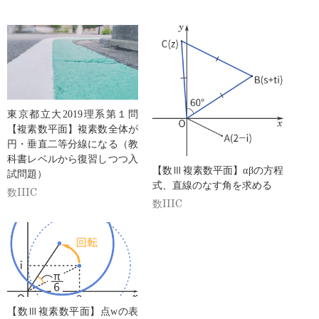
東京都立大2019理系第１問
【複素数平面】複素数全体が
円・垂直二等分線になる（教
科書レベルから復習しつつ入
【数Ⅲ複素数平面】αβの方程
試問題）
式、直線のなす角を求める
数IIIC
数IIIC
【数Ⅲ複素数平面】点wの表