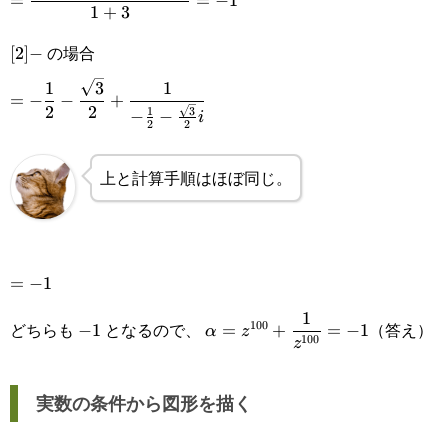
=
=
−
1
\sqrt{3}i)(-1-
1
+
3
{2}i}=\frac{1-
{2}i}
=\frac{-1-
\sqrt{3}i)}
の場合
\sqrt{3}i}
[2]
[
2
]
−
\sqrt{3}i+\sqrt{3}i-
{(-1+\sqrt{3}i)
{-1+\sqrt{3}i}
-
\displaystyle
1
3
1
3}{1+3}=-1
=
−
−
+
(-1-\sqrt{3}i)}
2
2
3
1
−
−
i
=-\frac{1}{2}-
2
2
\frac{\sqrt{3}}
上と計算手順はほぼ同じ。
{2}+\frac{1}{-
\frac{1}{2}-
\frac{\sqrt{3}}
=-1
=
−
1
{2}i}
-1
\displaystyle
1
100
どちらも
となるので、
（答え）
−
1
=
+
=
−
1
α
z
100
z
\alpha=z^{100}+\frac{1}
{z^{100}}=-1
実数の条件から図形を描く