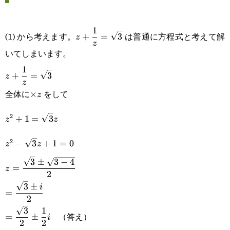
\displaystyle
1
(1) から考えます。
は普通に方程式と考えて解
+
=
3
z
z
z+\frac{1}
いてしまいます。
{z}=\sqrt{3}
\displaystyle
1
+
=
3
z
z
z+\frac{1}
全体に
をして
\times
×
z
{z}=\sqrt{3}
z
\displaystyle
2
+
1
=
3
z
z
z^2+1=\sqrt{3}z
z^2-
2
−
3
+
1
=
0
z
z
\sqrt{3}z+1=0
\displaystyle
3
±
3
−
4
=
z
2
z=\frac{\sqrt{3}\pm\sqrt{3-
\displaystyle
3
±
i
=
4}}{2}
2
=\frac{\sqrt{3}\pm
\displaystyle
3
1
（答え）
=
±
i
i}{2}
2
2
=\frac{\sqrt{3}}