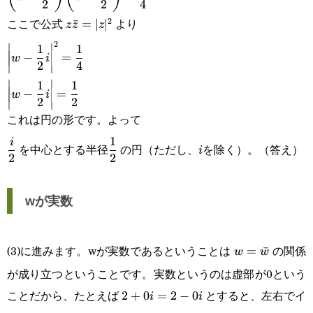
2
2
4
{2}i\right)\left(\bar
ここで公式
より
2
z\bar
ˉ
=
∣
∣
z
z
z
w+\frac{1}{2}i\right)-
2
∣
∣
z=|z|^2
\displaystyle\left|w-
1
1
−
=
w
i
\frac{1}
2
4
∣
∣
\frac{1}
∣
∣
1
1
{4}=0\\\displaystyle\left(w-
−
=
w
i
{2}i\right|^2=\frac{1}
2
2
∣
∣
\frac{1}
これは円の形です。よって
{4}\\\displaystyle\left|w-
{2}i\right)\left(\overline{w-
\displaystyle\frac{i}
\displaystyle\frac{1}
i
1
i
\frac{1}
を中心とする半径
の円（ただし、
を除く）。（答え）
i
2
2
\frac{1}
{2}
{2}
{2}i\right|=\frac{1}{2}
{2}i}\right)=\frac{1}{4}
wが実数
(3)に進みます。wが実数であるということは
の関係
w=\bar
=
ˉ
w
w
が成り立つということです。実数というのは虚部が0という
w
ことだから、たとえば
とすると、左右でイ
2+0i=2-
2
+
0
=
2
−
0
i
i