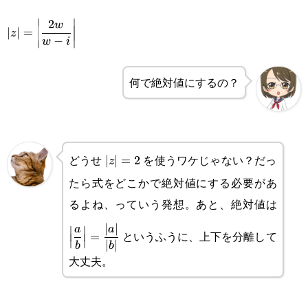
∣
∣
\displaystyle
2
w
∣
∣
=
z
−
w
i
∣
∣
|z|=\left|\frac{2w}
{w-i}\right|
何で絶対値にするの？
どうせ
を使うワケじゃない？だっ
|z|=2
∣
∣
=
2
z
たら式をどこかで絶対値にする必要があ
るよね、っていう発想。あと、絶対値は
\disp
{b}\r
∣
∣
a
a
∣
∣
というふうに、上下を分離して
=
∣
∣
∣
∣
b
b
大丈夫。