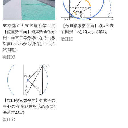
東京都立大2019理系第１問
【数Ⅲ複素数平面】点wの表
【複素数平面】複素数全体が
す図形 zを消去して解決
円・垂直二等分線になる（教
数IIIC
科書レベルから復習しつつ入
試問題）
数IIIC
【数III複素数平面】外接円の
中心の存在範囲を求める(北
海道大2017)
数IIIC