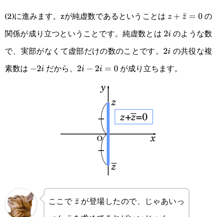
(2)に進みます。zが純虚数であるということは
の
z+\bar
+
ˉ
=
0
z
z
関係が成り立つということです。純虚数とは
のような数
z=0
2i
2
i
で、実部がなくて虚部だけの数のことです。
の共役な複
2i
2
i
素数は
だから、
が成り立ちます。
-2i
−
2
2i-
2
−
2
=
0
i
i
i
2i=0
ここで
が登場したので、じゃあいっ
\bar
ˉ
z