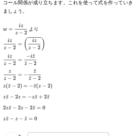
コール関係が成り立ちます。これを使って式を作っていき
0i
ましょう。
\displaystyle
i
z
より
=
w
−
2
z
w=\frac{iz}
\displaystyle \frac{iz}{z-
(
)
i
z
i
z
=
{z-2}
−
2
−
2
z
z
2}=\left(\overline{\frac{iz}
−
ˉ
i
z
i
z
=
{z-2}}\right)\\\displaystyle
−
2
ˉ
−
2
z
z
ˉ
z
z
\frac{iz}{z-2}=\frac{-i\bar
=
−
−
2
ˉ
−
2
z
z
z}{\bar z-2}\\\displaystyle
(
ˉ
−
2
)
=
−
ˉ
(
−
2
)
z
z
z
z
\frac{z}{z-2}=-\frac{\bar
ˉ
−
2
=
−
ˉ
+
2
ˉ
z
z
z
z
z
z
z}{\bar z-2}\\z(\bar z-2)=-
2
ˉ
−
2
−
2
ˉ
=
0
z
z
z
z
\bar z(z-2)\\z\bar z-2z=-
ˉ
−
−
ˉ
=
0
z
z
z
z
z\bar z+2\bar z\\2z\bar z-
2z-2\bar z=0\\z\bar z-z-