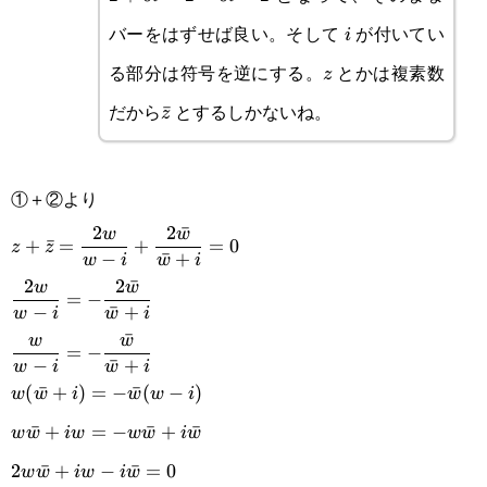
0i=2
バーをはずせば良い。そして
が付いてい
i
i
る部分は符号を逆にする。
とかは複素数
z
z
だから
とするしかないね。
\bar
ˉ
z
z
①＋②より
\displaystyle z+\bar
2
2
ˉ
w
w
+
ˉ
=
+
=
0
z
z
−
ˉ
+
w
i
w
i
z=\frac{2w}{w-
2
2
ˉ
w
w
=
−
i}+\frac{2\bar w}{\bar
−
ˉ
+
w
i
w
i
ˉ
w
w
w+i}=0\\\displaystyle
=
−
−
ˉ
+
w
i
w
i
\frac{2w}{w-i}=-
(
ˉ
+
)
=
−
ˉ
(
−
)
w
w
i
w
w
i
\frac{2\bar w}{\bar
ˉ
+
=
−
ˉ
+
ˉ
w
w
i
w
w
w
i
w
w+i}\\\displaystyle\frac{w}
2
ˉ
+
−
ˉ
=
0
w
w
i
w
i
w