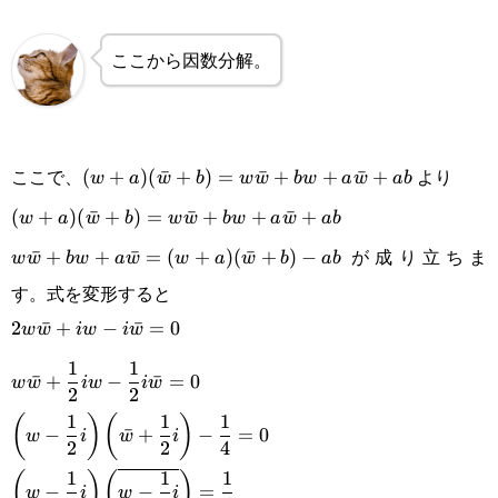
{w-i}=-\frac{\bar w}{\bar
w+i}\\w(\bar w+i)=-\bar
ここから因数分解。
w(w-i)\\w\bar w+iw=-
w\bar w+i\bar w\\2w\bar
w+iw-i\bar w=0
ここで、
より
(w+a)(\bar
(
+
)
(
ˉ
+
)
=
ˉ
+
+
ˉ
+
w
a
w
b
w
w
b
w
a
w
ab
w+b)=w\bar
(w+a)(\bar
(
+
)
(
ˉ
+
)
=
ˉ
+
+
ˉ
+
w
a
w
b
w
w
b
w
a
w
ab
w+bw+a\bar
が成り立ちま
w+b)=w\bar
ˉ
+
+
ˉ
=
(
+
)
(
ˉ
+
)
−
w
w
b
w
a
w
w
a
w
b
ab
す。式を変形すると
w+ab
w+bw+a\bar
2w\bar w+iw-i\bar
2
ˉ
+
−
ˉ
=
0
w
w
i
w
i
w
w+ab\\w\bar
w=0\\\displaystyle w\bar
1
1
w+bw+a\bar
ˉ
+
−
ˉ
=
0
w
w
i
w
i
w
2
2
w+\frac{1}{2}iw-\frac{1}
w=(w+a)
1
1
1
(
)
(
)
−
ˉ
+
−
=
0
w
i
w
i
{2}i\bar w=0\\\displaystyle
2
2
4
(\bar w+b)-
1
1
1
(
)
(
)
\left(w-\frac{1}
ab
−
−
=
w
i
w
i