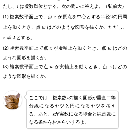
w=\frac{iz}
だし、
は虚数単位とする。次の問いに答えよ。（弘前大）
i
i
{z-2}
(1) 複素数平面上で、点
が原点を中心とする半径2の円周
z
z
上を動くとき、点
はどのような図形を描くか。ただし、
w
z
w
とする。

=
2
z
(2) 複素数平面上で点
が虚軸上を動くとき、点
はどの
z
w
z
w
ような図形を描くか。
(3) 複素数平面上で点
が実軸上を動くとき、点
はどの
w
z
w
z
ような図形を描くか。
ここでは、複素数zの描く図形が垂直二等
分線になるヤツと円になるヤツを考え
る。あと、zが実数になる場合と純虚数に
なる条件をおさらいするよ。