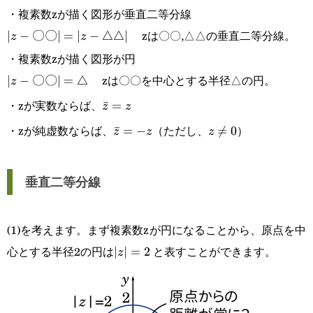
・複素数zが描く図形が垂直二等分線
zは〇〇,△△の垂直二等分線。
|z-\text{〇
∣
−
〇〇
∣
=
∣
−
△△
∣
z
z
・複素数zが描く図形が円
〇}|=|z-
zは〇〇を中心とする半径△の円。
|z-
∣
−
〇〇
∣
=
△
z
\text{△△}|
・zが実数ならば、
\text{〇
\bar
ˉ
=
z
z
〇}|=△
・zが純虚数ならば、
（ただし、
）
z=z
\bar
ˉ
=
−
z\not

=
0
z
z
z
z=-
=0
z
垂直二等分線
(1)を考えます。まず複素数zが円になることから、原点を中
心とする半径2の円は
と表すことができます。
|z|=2
∣
∣
=
2
z