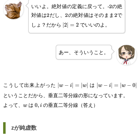
いいよ。絶対値の定義に戻って。-2の絶
対値は2だし、2の絶対値はそのまま2で
しょ？だから
でいいのよ。
|2|=2
∣2∣
=
2
あー、そういうこと。
こうして出来上がった
は
|w-
∣
−
∣
=
∣
∣
|w-
∣
−
∣
=
∣
−
0∣
w
i
w
w
i
w
ということだから、垂直二等分線の形になっています。
i|=|w|
i|=|w-
よって、
は
の垂直二等分線（答え）
w
0,i
0
,
w
i
0|
zが純虚数