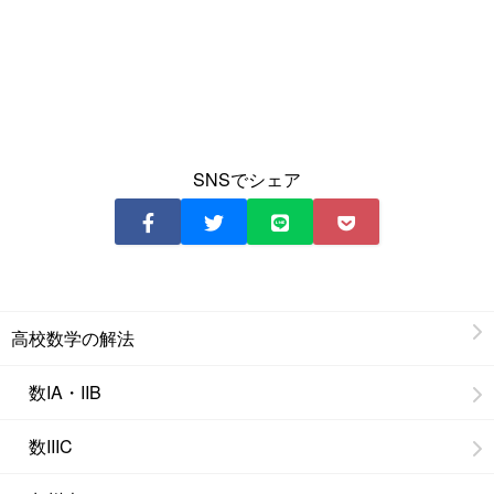
SNSでシェア
高校数学の解法
数IA・IIB
数IIIC