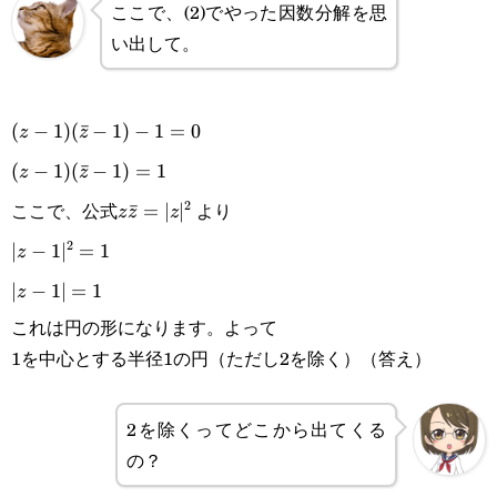
ここで、(2)でやった因数分解を思
\bar z=0
い出して。
(z-1)
(
−
1
)
(
ˉ
−
1
)
−
1
=
0
z
z
(\bar
(z-1)
(
−
1
)
(
ˉ
−
1
)
=
1
z
z
z-
ここで、公式
より
2
(\bar
z\bar
ˉ
=
∣
∣
z
z
z
1)-1=0
z-
2
z=|z|^2
|z-
∣
−
1
∣
=
1
z
1)=1
1|^2=1\\|z-
∣
−
1∣
=
1
z
これは円の形になります。よって
1|=1
1を中心とする半径1の円（ただし2を除く）（答え）
2を除くってどこから出てくる
の？