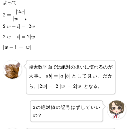
よって
\displaystyle
∣2
∣
w
2
=
∣
−
∣
w
i
2=\frac{|2w|}
2∣
−
∣
=
∣2
∣
w
i
w
{|w-i|}\\2|w-
2∣
−
∣
=
2∣
∣
w
i
w
i|=|2w|\\2|w-
∣
−
∣
=
∣
∣
w
i
w
i|=2|w|\\|w-
i|=|w|
複素数平面では絶対の扱いに慣れるのが
大事。
として良い。だか
|ab|=|a||b|
∣
∣
=
∣
∣∣
∣
ab
a
b
ら、
となる。
|2w|=|2||w|=2|w|
∣2
∣
=
∣2∣∣
∣
=
2∣
∣
w
w
w
2の絶対値の記号はずしていい
の？