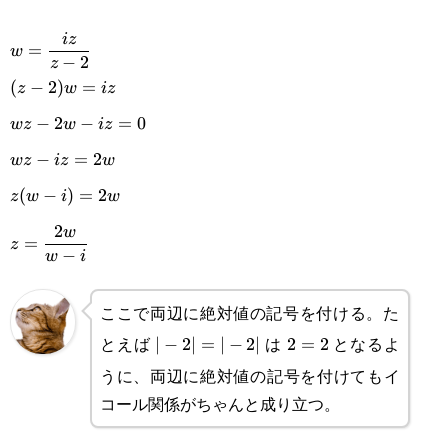
\displaystyle
i
z
=
w
−
2
z
w=\frac{iz}{z-
(
−
2
)
=
z
w
i
z
2}\\\displaystyle(z-
−
2
−
=
0
w
z
w
i
z
2)w=iz\\wz-2w-
−
=
2
w
z
i
z
w
iz=0\\wz-
(
−
)
=
2
z
w
i
w
iz=2w\\z(w-
2
w
=
z
i)=2w\\\displaystyle
−
w
i
z=\frac{2w}{w-i}
ここで両辺に絶対値の記号を付ける。た
とえば
は
となるよ
|-2|=|-2|
∣
−
2∣
=
∣
−
2∣
2=2
2
=
2
うに、両辺に絶対値の記号を付けてもイ
コール関係がちゃんと成り立つ。