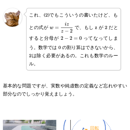
これ、(2)でもこういうの書いたけど、も
\displaystyle
i
z
との式が
で、もし z が 2 だと
=
w
−
2
z
w=\frac{iz}
すると分母が
ってなってしま
2-
2
−
2
=
0
{z-2}
う。数学では 0 の割り算はできないから、
2=0
2は除く必要があるの。これも数学のルー
ル。
基本的な問題ですが、実数や純虚数の定義など忘れやすい
部分なのでしっかり覚えましょう。