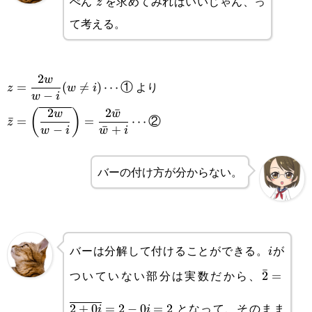
ぺん
を求めてみればいいじゃん、っ
\bar
ˉ
z
z
て考える。
z
\displaystyle
2
w
より
=
(

=
)
⋯
①
z
w
i
−
w
i
z=\frac{2w}{w-i}
\displaystyle \bar
2
2
ˉ
(
)
w
w
ˉ
=
=
⋯
②
z
(w\not
−
ˉ
+
w
i
w
i
z=\left(\overline{\frac{2w}
=i)\cdots\text{①}
{w-i}}\right)=\frac{2\bar
バーの付け方が分からない。
w}{\bar
w+i}\cdots\text{②}
バーは分解して付けることができる。
が
i
i
ˉ
ついていない部分は実数だから、
\bar
2
=
2=\overl
となって、そのまま
2
+
0
=
2
−
0
=
2
i
i