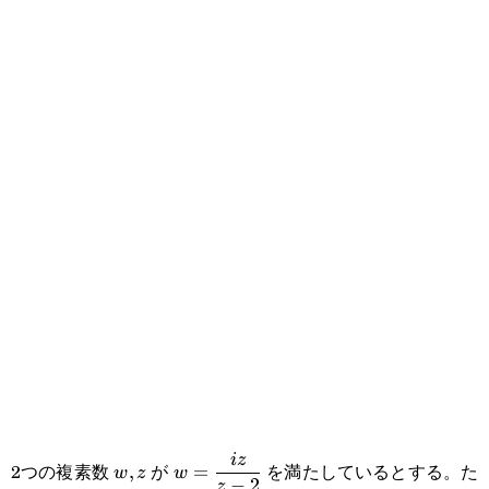
w,z
\displaystyle
i
z
2つの複素数
が
を満たしているとする。た
,
=
w
z
w
−
2
z