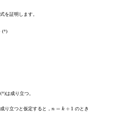
式を証明します。
(*)
(*)は成り立つ。
)が成り立つと仮定すると，
のとき
n=k+1
=
+
1
n
k
+3a_k}