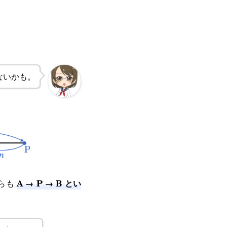
ないかも。
A → P → B とい
ちらも