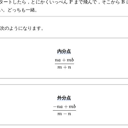
スタートしたら，とにかくいっぺん P まで飛んで，そこから B
い。どっちも一緒。
次のようになります。
内分点
+
\cfrac{na+mb}
na
mb
+
m
n
{m+n}
外分点
−
+
\cfrac{-
na
mb
−
m
n
na+mb}
{m-n}