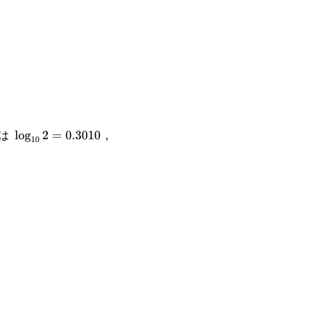
\log_{10}2=0.3010
\log_{10}3=0.4771
では
，
l
o
g
2
=
0.3010
10