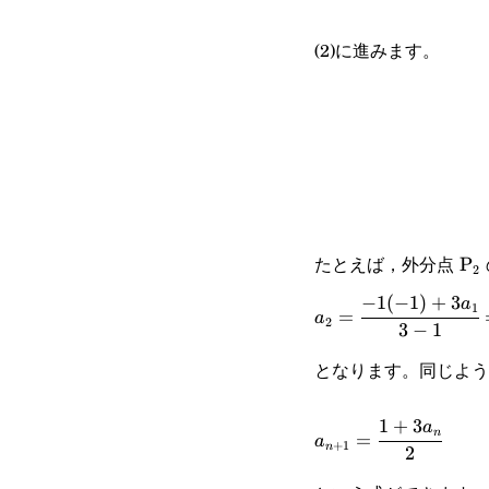
(2)に進みます。
\te
たとえば，外分点
P
2
−
1
(
−
1
)
+
3
a_2=\cfrac{-1(-1)+
a
1
=
a
2
3
−
1
{3-1}=\cfrac{1+3a
となります。同じよ
{2}
1
+
3
a_{n+1}=\cfrac{1
a
n
=
a
+
1
n
2
{2}