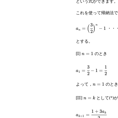
という式ができます。
これを使って帰納法で
3
a_n=\Big(\cfrac{3}
n
(
)
・・・
=
−
1
a
n
2
{2}\Big)^n-1
とする。
[I]
のとき
n=1
=
1
n
3
1
a_1=\cfrac{3}
=
−
1
=
a
1
2
2
{2}-1=\cfrac{1}
よって，
のとき
n=1
=
1
n
{2}
[II]
として(*
n=k
=
n
k
1
+
3
a_{k+1}=\cfrac{1
a
k
=
a
+
1
k
2