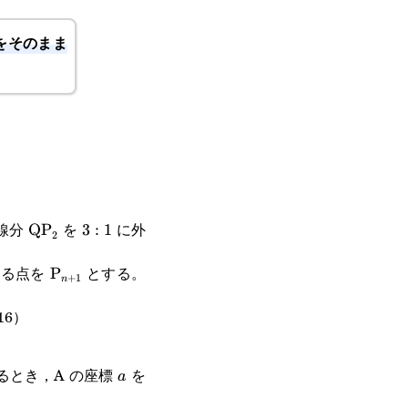
をそのまま
t{P}_2
\text{QP}_2
3:1
線分
を
に外
QP
3
:
1
2
\text{P}_{n+1}
する点を
とする。
P
+
1
n
6）
P}_1
a
るとき，A の座標
を
a