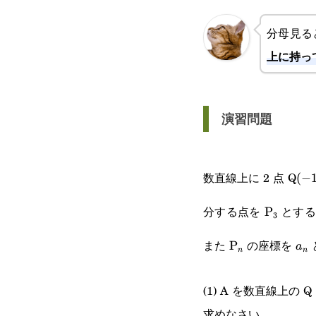
分母見る
上に持っ
演習問題
(-1
数直線上に 2 点 Q
(
−
\text{P}
分する点を
とする
P
3
\text{P}_n
a_n
また
の座標を
P
a
n
n
(1) A を数直線上の
求めなさい。