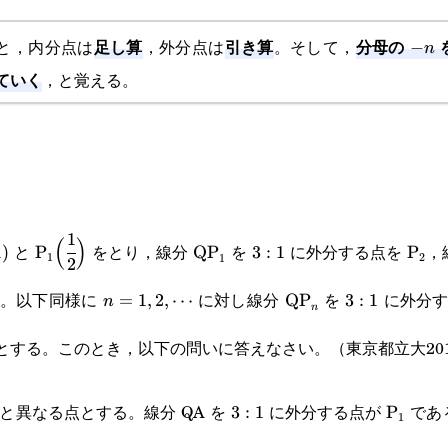
足し算
引き算
分母の
と，内分点は
，外分点は
。そして，
-
−
n
ていく
，と覚える。
n
1
)
\text{P}_1\Big(\cfrac{1}
\text{QP}_1
3:1
\tex
(
)
と
をとり，線分
を
に外分する点を
，
1
)
P
QP
3
:
1
P
1
2
1
2
{2}\Big)
_3
n=1,2,\cdots
\text{QP}_n
3:1
。以下同様に
に対し線分
を
に外分
=
1
,
2
,
⋯
QP
3
:
1
n
n
とする。このとき，以下の問いに答えなさい。（東京都立大201
3:1
\text{
 Q と異なる点とする。線分 QA を
に外分する点が
であ
3
:
1
P
1