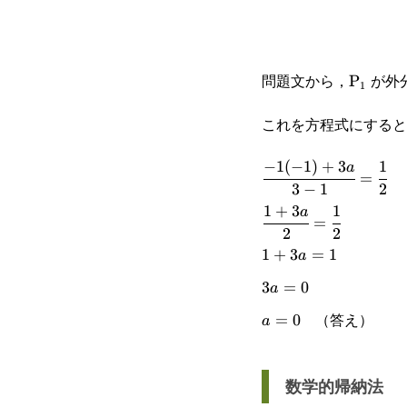
\text{P
問題文から，
が外
P
1
これを方程式にすると
−
1
(
−
1
)
+
3
1
\cfrac{-1(-1)+3a}
a
=
3
−
1
2
{3-1}=\cfrac{1}
1
+
3
1
\cfrac{1+3a}
a
=
{2}
2
2
{2}=\cfrac{1}
1+3a=1
1
+
3
=
1
a
{2}
3a=0
3
=
0
a
（答え）
a=0
=
0
a
数学的帰納法