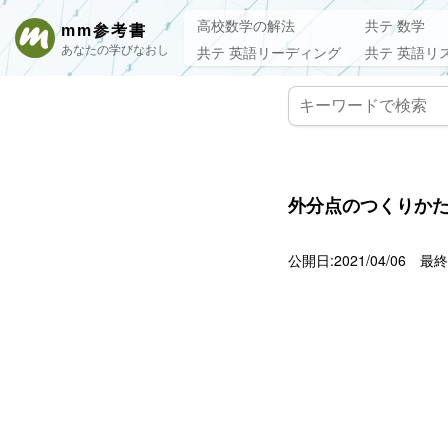
高校数学の解法
共テ 数学
mm参考書
あなたの学びなおし
共テ 英語リーディング
共テ 英語リ
外分点のつくりかた
公開日:2021/04/06
最終更