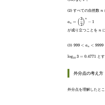
(2) すべての自然数
n
n
3
a_n=\Big(\cfrac{3}
n
(
)
=
−
1
a
n
2
{2}\Big)^n-1
が成り立つことを
n
n
999<a_n<9999
(3)
999
<
<
9999
a
n
とす
l
o
g
3
=
0.4771
10
外分点の考え方
外分点を理解したとこ