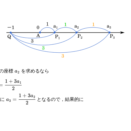
xt{P}_2
a_2
の座標
を求めるなら
a
2
1
+
3
3a_1}
a
1
=
2
_1}
1
+
3
a_3=\cfrac{1+3a_2}
a
2
うに
となるので，結果的に
=
a
3
2
{2}
+3a_n}