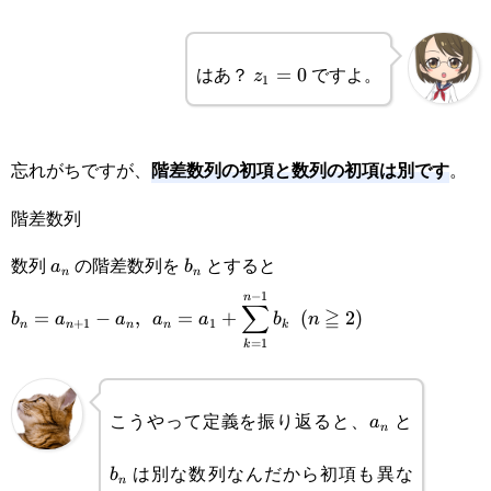
z_1=0
はあ？
ですよ。
=
0
z
1
階差数列の初項と数列の初項は別です
忘れがちですが、
。
階差数列
a_n
b_n
数列
の階差数列を
とすると
a
b
n
n
−
1
n
\displaystyle
∑
≧
=
−
,
=
+
(
2
)
b
a
a
a
a
b
n
+
1
1
n
n
n
n
k
b_n=a_{n+1}-
=
1
k
a_n,\enspace
a_n
b_n
こうやって定義を振り返ると、
と
a_n=a_1+\sum_{k=1}^{n-
a
n
1} b_k\enspace(n\geqq 2)
は別な数列なんだから初項も異な
b
n