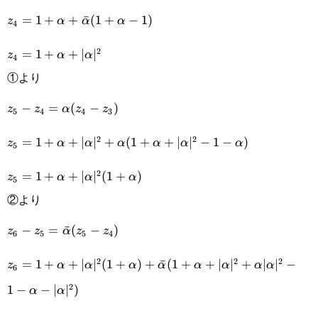
z_3=|\bar\alpha|
z_4=1+\alpha+\bar\alpha(1+\alpha-
=
1
+
+
ˉ
(
1
+
−
1
)
z
α
α
α
4
(z_3-z_2)
1)
z_4=1+\alpha+|\alpha|^2
2
=
1
+
+
∣
∣
z
α
α
4
①より
z_5-
−
=
(
−
)
z
z
α
z
z
5
4
4
3
z_4=\alpha(z_4-
z_5=1+\alpha+|\alpha|^2+\alpha(1+\alpha+|\alpha|
2
2
=
1
+
+
∣
∣
+
(
1
+
+
∣
∣
−
1
−
)
z
α
α
α
α
α
α
5
z_3)
1-\alpha)
z_5=1+\alpha+|\alpha|^2(1+\alpha)
2
=
1
+
+
∣
∣
(
1
+
)
z
α
α
α
5
②より
z_6-
−
=
ˉ
(
−
)
z
z
α
z
z
6
5
5
4
z_5=\bar\alpha(z_5-
z_6=1+\alpha+|\alpha|^2(1+\alpha)+\bar\alpha(1+\a
2
2
2
=
1
+
+
∣
∣
(
1
+
)
+
ˉ
(
1
+
+
∣
∣
+
∣
∣
−
z
α
α
α
α
α
α
α
α
6
z_4)
1-\alpha-|\alpha|^2)
2
1
−
−
∣
∣
)
α
α
z_6=1+\alpha+|\alpha|^2+|\alpha|^2(\alpha+|\alpha|