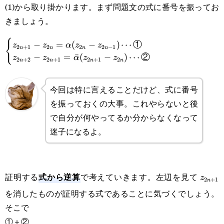
(1)から取り掛かります。まず問題文の式に番号を振ってお
きましょう。
{
\begin{cases}z_{2n+1}-
−
=
(
−
)
⋯
①
z
z
α
z
z
2
+
1
2
2
2
−
1
n
n
n
n
−
=
ˉ
(
−
)
⋯
②
z
z
α
z
z
2
+
2
2
+
1
2
+
1
2
n
n
n
n
z_{2n}=\alpha(z_{2n}-z_{2n-
1})\cdots\text{①}\\z_{2n+2}-
今回は特に言えることだけど、式に番号
z_{2n+1}=\bar \alpha(z_{2n+1}-
を振っておくの大事。これやらないと後
z_{2n})\cdots\text{②}\end{cases}
で自分が何やってるか分からなくなって
迷子になるよ。
z_{2
式から逆算
証明する
で考えていきます。左辺を見て
z
2
+
1
n
を消したものが証明する式であることに気づくでしょう。
そこで
①＋②