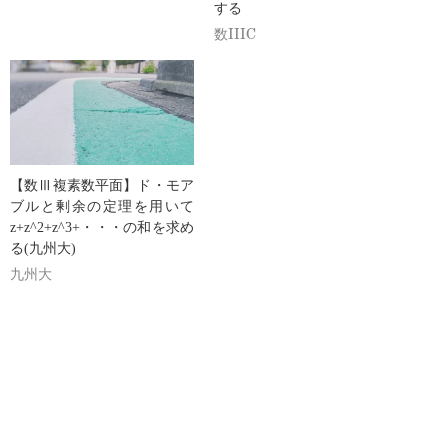
する
数IIIC
【数Ⅲ複素数平面】ド・モア
ブルと剰余の定理を用いて
z+z^2+z^3+・・・の和を求め
る(九州大)
九州大