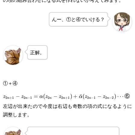
んー、①と④でいける？
正解。
①＋④
z_{2n+1}-z_{2n-
−
=
(
−
)
+
ˉ
(
−
)
⋯
⑥
z
z
α
z
z
α
z
z
2
+
1
2
−
1
2
2
+
1
2
−
1
2
−
2
n
n
n
n
n
n
1}=\alpha(z_{2n}-
左辺が出来たので今度は右辺も奇数の項の式になるように
z_{2n+1})+\bar\alpha(z_{2n-
調整します。
1}-z_{2n-2})\cdots\text{⑥}
z_{2n}-
z_{2n-