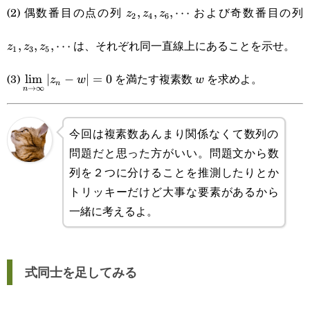
z_2,z_4,z_6,\cdots
z
(2) 偶数番目の点の列
および奇数番目の列
,
,
,
⋯
z
z
z
2
4
6
z_{2n-
2})\enspace(n=2,3,4,\cdots)
は、それぞれ同一直線上にあることを示せ。
,
,
,
⋯
z
z
z
1
3
5
\displaystyle
w
(3)
を満たす複素数
を求めよ。
l
i
m
∣
−
∣
=
0
z
w
w
n
→
∞
n
\lim_{n\rightarrow\infty}|z_n-
w|=0
今回は複素数あんまり関係なくて数列の
問題だと思った方がいい。問題文から数
列を２つに分けることを推測したりとか
トリッキーだけど大事な要素があるから
一緒に考えるよ。
式同士を足してみる