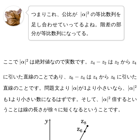
z_2)|\alpha|^2+
(z_4-
つまりこれ、公比が
の等比数列を
2
|\alpha|^2
∣
∣
α
z_2)|\alpha|^4
足し合わせていってるよね。階差の部
分が等比数列になってる。
|\alpha|^2
z_4-
z_2
z_
ここで
は絶対値なので実数です。
は
から
2
∣
∣
−
α
z
z
z
z
4
2
2
4
z_2
z_6-
z_4
z_6
に引いた直線のことであり、
は
から
に引いた
−
z
z
z
z
6
4
4
6
z_4
直線のことです。問題文より
が1より小さいなら、
2
|\alpha|
∣
∣
|\al
∣
∣
α
α
も1より小さい数になるはずです。そして、
倍するとい
2
|\alpha|^2
∣
∣
α
うことは線の長さが徐々に短くなるということです。