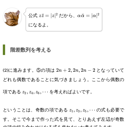
2})+\alpha\bar\alpha(z_{2n}-
公式
だから、
2
2
z\bar
ˉ
=
∣
∣
\alpha\bar\alpha=|\a
ˉ
=
∣
∣
z
z
z
α
α
α
z_{2n-1})\\=|\alpha|^2(z_{2n}-
になるよ。
z=|z|^2
a_{2n-2})\cdots\text{⑤}
階差数列を考える
(2)に進みます。⑤の項は
となっていて
2n+2,2n,2n-
2
+
2
,
2
,
2
−
2
n
n
n
どれも偶数であることに気づきましょう。ここから偶数の
2
z_2,z_4,z_6,\cdots
項である
を考えればよいです。
,
,
,
⋯
z
z
z
2
4
6
z_1,z_3,z_5,\cdots
ということは、奇数の項である
の式も必要で
,
,
,
⋯
z
z
z
1
3
5
す。そこで今まで作った式を見て、とりあえず左辺が奇数
の項の組み合わせになる式を作れないか考えてみます。