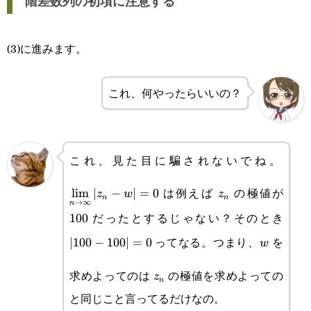
階差数列の初項に注意する
(3)に進みます。
これ、何やったらいいの？
これ、見た目に騙されないでね。
\disp
z_n
\lim
100
は例えば
の極値が
l
i
m
∣
−
∣
=
0
z
w
z
n
n
→
∞
n
w|=
だったとするじゃない？そのとき
100
|100-
ってなる。つまり、
を
∣100
−
100∣
=
0
w
100|
w
z_n
求めよってのは
の極値を求めよっての
z
n
と同じこと言ってるだけなの。