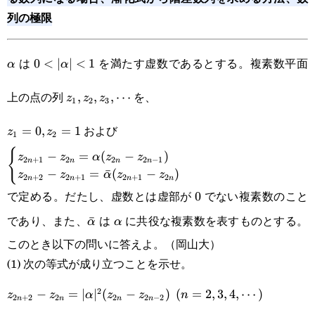
列の極限
は
を満たす虚数であるとする。複素数平面
\alpha
0<|\alpha|
0
<
∣
∣
<
1
α
α
<1
z_1,z_2,z_3,\cdots
上の点の列
を、
,
,
,
⋯
z
z
z
1
2
3
z_1=0,z_2=1
および
=
0
,
=
1
z
z
1
2
{
\begin{cases}z_{2n+1}-
−
=
(
−
)
z
z
α
z
z
2
+
1
2
2
2
−
1
n
n
n
n
−
=
ˉ
(
−
)
z
z
α
z
z
2
+
2
2
+
1
2
+
1
2
n
n
n
n
z_{2n}=\alpha(z_{2n}-
で定める。だたし、虚数とは虚部が
でない複素数のこと
0
0
z_{2n-1})\\z_{2n+2}-
であり、また、
は
に共役な複素数を表すものとする。
\bar\alpha
ˉ
\alpha
α
α
z_{2n+1}=\bar
このとき以下の問いに答えよ。（岡山大）
\alpha(z_{2n+1}-
(1) 次の等式が成り立つことを示せ。
z_{2n})\end{cases}
z_{2n+2}-
2
−
=
∣
∣
(
−
)
(
=
2
,
3
,
4
,
⋯
)
z
z
α
z
z
n
2
+
2
2
2
2
−
2
n
n
n
n
z_{2n}=|\alpha|^2(z_{2n}-