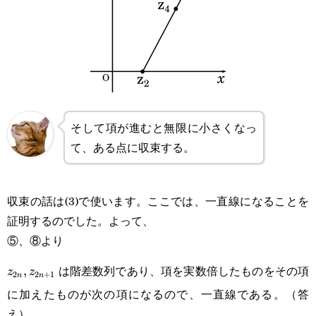
そして項が進むと無限に小さくなっ
て、ある点に収束する。
収束の話は(3)で使います。ここでは、一直線になることを
証明するのでした。よって、
⑤、⑧より
z_{2n},z_{2n+1}
は階差数列であり、項を実数倍したものをその項
,
z
z
2
2
+
1
n
n
に加えたものが次の項になるので、一直線である。（答
え）