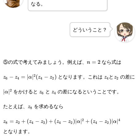
3})\\=|\alpha|^2(z_{2n-1}-
なる。
z_{2n-3})\cdots\text{⑧}
どういうこと？
⑤の式で考えてみましょう。例えば、
なら式は
n=2
=
2
n
z_6-
z_4
z_2
となります。これは
と
の差に
2
−
=
∣
∣
(
−
)
z
z
α
z
z
z
z
6
4
4
2
4
2
z_4=|\alpha|^2(z_4-
|\alpha|^2
z_6
z_4
をかけると
と
の差になるということです。
2
∣
∣
α
z
z
6
4
z_2)
z_8
たとえば、
を求めるなら
z
8
z_8=z_2+(z_4-
2
4
=
+
(
−
)
+
(
−
)
∣
∣
+
(
−
)
∣
∣
z
z
z
z
z
z
α
z
z
α
8
2
4
2
4
2
4
2
z_2)+(z_4-
となります。