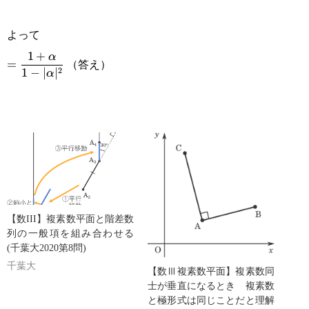
よって
\displaystyle
1
+
α
（答え）
=
2
1
−
∣
∣
α
=\frac{1+\alpha}
{1-|\alpha|^2}
【数III】複素数平面と階差数
列の一般項を組み合わせる
(千葉大2020第8問)
千葉大
【数Ⅲ複素数平面】複素数同
士が垂直になるとき 複素数
と極形式は同じことだと理解