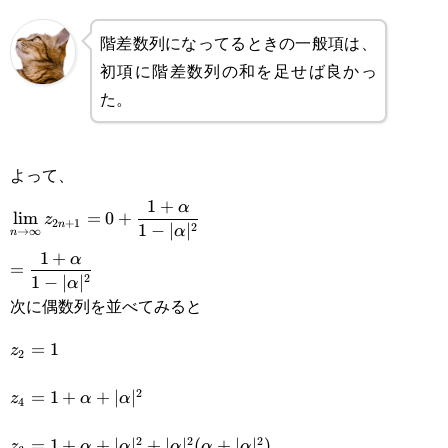
階差数列になってるときの一般項は、
初項に階差数列の和を足せば良かっ
た。
よって、
\displaystyle\lim_{n\rightarrow\infty}
1
+
α
l
i
m
=
0
+
z
2
+
1
n
2
1
−
∣
∣
α
→
∞
n
z_{2n+1}=0+\frac{1+\alpha}{1-
\displaystyle
1
+
α
=
|\alpha|^2}
2
1
−
∣
∣
α
=\frac{1+\alpha}
次に偶数列を並べてみると
{1-|\alpha|^2}
z_2=1
=
1
z
2
z_4=1+\alpha+|\alpha|^2
2
=
1
+
+
∣
∣
z
α
α
4
z_6=1+\alpha+|\alpha|^2+|\alpha|^2(\alpha+|\alpha|
2
2
2
=
1
+
+
∣
∣
+
∣
∣
(
+
∣
∣
)
z
α
α
α
α
α