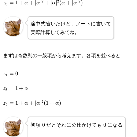
2
2
2
=
1
+
+
∣
∣
+
∣
∣
(
+
∣
∣
)
z
α
α
α
α
α
6
途中式省いたけど、ノートに書いて
実際計算してみてね。
まずは奇数列の一般項から考えます。各項を並べると
z_1=0
=
0
z
1
z_3=1+\alpha
=
1
+
z
α
3
z_5=1+\alpha+|\alpha|^2(1+\alpha)
2
=
1
+
+
∣
∣
(
1
+
)
z
α
α
α
5
初項
だとそれに公比かけても
になる
0
0
0
0
0
z_5