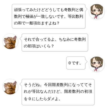
頑張ってみたけどどうしても奇数列と偶
数列で極値が一致しないです。等比数列
の和で一般項出ますよね？
それで合ってるよ。ちなみに奇数列
の初項はいくら？
です。
0
0
そうだね。今回階差数列になっててそ
れが等比なんだけど、階差数列の初項
を
にしたらダメよ。
0
0