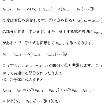
z_{2n+2}-
−
=
(
+
)
+
ˉ
(
−
)
⋯
③
z
z
α
z
z
α
z
z
2
+
2
2
2
2
−
1
2
+
1
2
n
n
n
n
n
n
z_{2n}=\alpha(z_{2n}+z_{2n-
\alpha(z_{2n}
今度は右辺を調整します。①と③を見ると
(
−
)
α
z
z
2
2
−
1
n
n
1})+\bar\alpha(z_{2n+1}-
z_{2n-1})
z_{2n
z_{2n})\cdots\text{③}
の部分が共通しています。また、証明する式の右辺に
z
2
−
2
n
2}
z_{2n-
があるので、②の式を変形して
を作ってみます。
z
2
−
2
n
2}
z_{2n}-z_{2n-
−
=
ˉ
(
−
)
⋯
④
z
z
α
z
z
2
2
−
1
2
−
1
2
−
2
n
n
n
n
1}=\bar\alpha(z_{2n-
z_{2n-
こうすると、
の部分が③と共通します。こう
−
z
z
2
−
1
2
−
2
n
n
1}-z_{2n-
1}-
やって共通する部分を作ったうえで
2})\cdots\text{④}
z_{2n-
①、④を③に代入すると
z_{2n+2}-
2}
−
=
ˉ
(
−
)
+
ˉ
(
−
)
z
z
α
α
z
z
α
α
z
z
2
+
2
2
2
−
1
2
−
2
2
2
−
1
n
n
n
n
n
n
z_{2n}=\alpha\bar\alpha(z_{2n-
（答え）
2
=
∣
∣
(
−
)
⋯
⑤
α
z
a
2
2
−
2
n
n
1}-z_{2n-