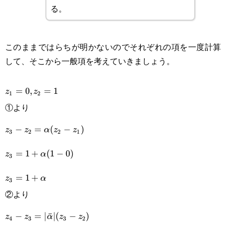
る。
このままではらちが明かないのでそれぞれの項を一度計算
して、そこから一般項を考えていきましょう。
z_1=0,z_2=1
=
0
,
=
1
z
z
1
2
①より
z_3-z_2=\alpha(z_2-
−
=
(
−
)
z
z
α
z
z
3
2
2
1
z_1)\\z_3=1+\alpha(1-
=
1
+
(
1
−
0
)
z
α
3
0)\\z_3=1+\alpha
=
1
+
z
α
3
②より
z_4-
−
=
∣
ˉ
∣
(
−
)
z
z
α
z
z
4
3
3
2