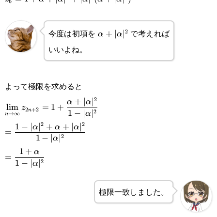
6
今度は初項を
で考えれば
2
\alpha+|\alpha|^2
+
∣
∣
α
α
いいよね。
よって極限を求めると
2
\displaystyle\lim_{n\rightarrow\infty}
+
∣
∣
α
α
l
i
m
=
1
+
z
2
+
2
n
2
1
−
∣
∣
α
→
∞
n
z_{2n+2}=1+\frac{\alpha+|\alpha|^2}
2
2
\displaystyle =\frac{1-
1
−
∣
∣
+
+
∣
∣
α
α
α
=
{1-|\alpha|^2}
2
1
−
∣
∣
α
|\alpha|^2+\alpha+|\alpha|^2}
\displaystyle
1
+
α
=
{1-|\alpha|^2}
2
1
−
∣
∣
α
=\frac{1+\alpha}
{1-|\alpha|^2}
極限一致しました。