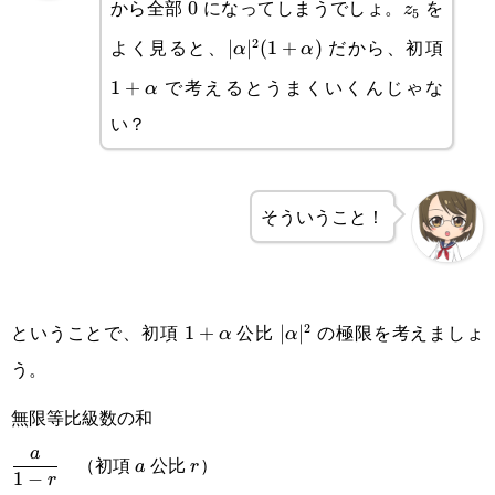
から全部
になってしまうでしょ。
を
0
z
5
よく見ると、
だから、初項
2
|\alpha|^2(1+\alpha)
∣
∣
(
1
+
)
1+\al
α
α
で考えるとうまくいくんじゃな
1
+
α
い？
そういうこと！
ということで、初項
公比
の極限を考えましょ
2
1+\alpha
1
+
|\alpha|^2
∣
∣
α
α
う。
無限等比級数の和
\displaystyle\frac{a}
a
r
a
（初項
公比
）
a
r
1
−
r
{1-r}