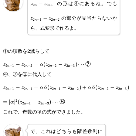
の形は④にあるね。でも
−
z
z
2
2
+
1
n
n
z_{2n+1}
1}-
の部分が見当たらないか
−
z
z
2
−
1
2
−
2
n
n
z_{2n-
ら、式変形で作るよ。
2}
①の項数を2減らして
z_{2n-1}-z_{2n-
−
=
(
−
)
⋯
⑦
z
z
α
z
z
2
−
1
2
−
2
2
−
2
2
−
3
n
n
n
n
2}=\alpha(z_{2n-
④、⑦を⑥に代入して
2}-z_{2n-
z_{2n+1}-z_{2n-
−
=
ˉ
(
−
)
+
ˉ
(
−
)
z
z
α
α
z
z
α
α
z
z
2
+
1
2
−
1
2
−
1
2
−
2
2
−
2
2
−
3
n
n
n
n
n
n
3})\cdots\text{⑦}
1}=\alpha\bar\alpha(z_{2n-
2
=
∣
∣
(
−
)
⋯
⑧
α
z
z
2
−
1
2
−
3
n
n
1}-z_{2n-
これで、奇数の項の式ができました。
2})+\alpha\bar\alpha(z_{2n-
2}-z_{2n-
で、これはどちらも階差数列に