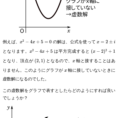
例えば、
の解は、公式を使って
2
x^2-
−
4
+
5
=
0
x=2\pm
=
2
±
x
x
x
i
となります。
は平方完成すると
2
2
4x+5=0
i
x^2-
−
4
+
5
(x-
(
−
2
)
+
1
x
x
x
となり、頂点が
となるので、
軸と接することはあ
4x+5
2)^2+1
(2,1)
(
2
,
1
)
x
x
りません。このようにグラフが
軸に接していないときに
x
x
虚数解になるのでした。
この虚数解をグラフで表すとしたらどのようにすれば良い
でしょうか？