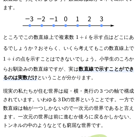
ます。
ところでこの数直線上で複素数
を示す点はどこにあ
1+i
1
+
i
るでしょうか？おそらく、いくら考えてもこの数直線上で
1
の点を示すことはできないでしょう。小学生のころか
1
+
i
数直線で示すことができ
らお馴染みの数直線ですが、実は
るのは実数だけ
ということが分かります。
現実の私たちが住む世界は縦・横・奥行の３つの軸で構成
されています。いわゆる３Dの世界ということです。一方で
数直線は軸が一つしかないので一次元の世界であると言え
ます。一次元の世界は前に進むか後ろに戻るかしかない、
トンネルの中のようなとても窮屈な世界です。