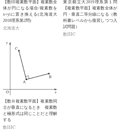
【数III複素数平面】複素数全
東京都立大2019理系第１問
体が円になる場合/複素数を
【複素数平面】複素数全体が
x+yiに置き換える(北海道大
円・垂直二等分線になる（教
2018理系第2問)
科書レベルから復習しつつ入
試問題）
北海道大
数IIIC
【数Ⅲ複素数平面】複素数同
士が垂直になるとき 複素数
と極形式は同じことだと理解
する
数IIIC