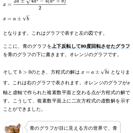
x=\frac{2a\pm\sqrt{4a^2-
2
±
4
−
4
(
+
)
a
a
a
b
=
x
2
4(a^2+b)}}
=
±
x
a
b
{2}\\x=a\pm\sqrt{b}
となります。これはグラフで表すと左の図です。
上下反転して90度回転させたグラフ
ここに、青のグラフを
を青のグラフの下に書きます。オレンジのグラフです。
b>0
x=a\pm\sqrt{b}i
そして
のとき、方程式の解は
となりま
>
0
=
±
b
x
a
b
i
す。これは右のグラフで表されます。オレンジのグラフが
x
x
軸と虚軸で作られた複素数平面と交わる点が方程式の解で
す。こうして、複素数平面上に二次方程式の虚数解を示す
ことができました。
青のグラフが目に見える方の世界で、青