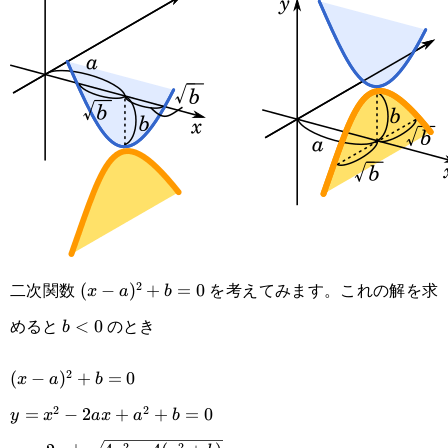
二次関数
を考えてみます。これの解を求
2
(x-
(
−
)
+
=
0
x
a
b
めると
のとき
a)^2+b=0
b<0
<
0
b
2
(x-a)^2+b=0\\y=x^2-
(
−
)
+
=
0
x
a
b
2
2
2ax+a^2+b=0\\\displaystyle
=
−
2
+
+
=
0
y
x
a
x
a
b
2
2