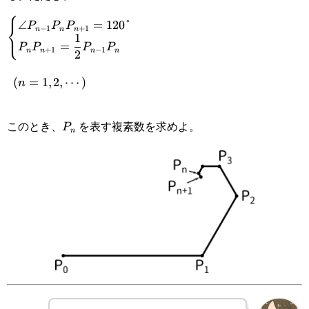
⎧
∠
=
120
°
⎨
P
P
P
\displaystyle\begin{cases}\angle P_{n-
−
1
+
1
n
n
n
⎩
1
=
P
P
P
P
+
1
−
1
1}P_nP_{n+1}=120\text{°}\\\displaystyle
n
n
n
n
2
P_nP_{n+1}=\frac{1}{2}P_{n-
\enspace
(
=
1
,
2
,
⋯
)
n
1}P_n\end{cases}
(n=1,2,\cdots)
P_n
このとき、
を表す複素数を求めよ。
P
n