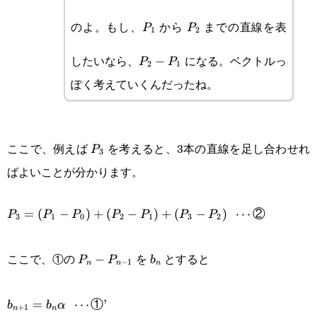
P_1
P_2
のよ。もし、
から
までの直線を表
P
P
1
2
P_2-
したいなら、
になる。ベクトルっ
−
P
P
2
1
P_1
ぽく考えていくんだったね。
P_3
ここで、例えば
を考えると、3本の直線を足し合わせれ
P
3
ばよいことが分かります。
P_3=(P_1-P_0)+(P_2-P_1)+
=
(
−
)
+
(
−
)
+
(
−
)
⋯
②
P
P
P
P
P
P
P
3
1
0
2
1
3
2
(P_3-
P_n-
b_n
P_2)\enspace\cdots\text{②}
ここで、①の
を
とすると
−
P
P
b
−
1
n
n
n
P_{n-
b_{n+1}=b_n\alpha\enspace\cdots\text{①}’
1}
=
⋯
①
’
b
b
α
+
1
n
n