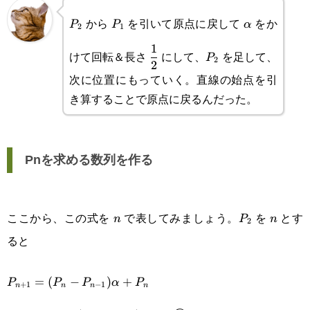
P_2
P_1
\alpha
から
を引いて原点に戻して
をか
P
P
α
2
1
\displaystyle\frac{1}
P_2
1
けて回転＆長さ
にして、
を足して、
P
2
2
{2}
次に位置にもっていく。直線の始点を引
き算することで原点に戻るんだった。
Pnを求める数列を作る
n
P_2
n
ここから、この式を
で表してみましょう。
を
とす
n
P
n
2
ると
P_{n+1}=(P_n-P_{n-
=
(
−
)
+
P
P
P
α
P
+
1
−
1
n
n
n
n
1})\alpha+P_n\\P_{n+1}-P_n=