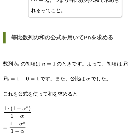
⋯
+
b
n
れるってこと。
等比数列の和の公式を用いてPnを求める
b_n
n=1
P_1-
数列
の初項は
のときです。よって、初項は
=
1
−
b
n
P
1
n
P_0=1
\alpha
です。また、公比は
でした。
=
1
−
0
=
1
P
α
0
0=1
これを公式を使って和を求めると
\displaystyle\frac{1\cdot(1-
1
⋅
(
1
−
)
n
α
1
−
α
\alpha^n)}{1-
1
−
n
α
=
\alpha}\\\displaystyle=\frac{1-
1
−
α