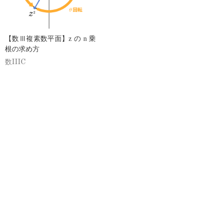
【数Ⅲ複素数平面】z の n 乗
根の求め方
数IIIC