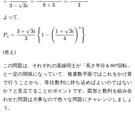
=
=
=
(1+\sqrt{3}i)}\\\displaystyle=\frac{4}
9
+
3
3
3
−
3
i
{3-\sqrt{3}i}=\frac{4(3+\sqrt{3}i)}
よって、
{9+3}=\frac{3+\sqrt{3}i}{3}
n
{
(
)
}
\displaystyle
3
+
3
1
+
3
i
i
=
1
−
P
n
3
4
P_n=\frac{3+\sqrt{3}i}
(答え)
{3}\left\{1-
\left(\frac{1+\sqrt{3}i}
この問題は、それぞれの直線同士が「長さ半分＆60°回転」
{4}\right)^n\right\}
と一定の関係になっていて、複素数平面ではこれをかけ算
で行うことから、等比数列に持ち込めばよいのではない
か？と見立てることがポイントです。図形と数列を組み合
わせた問題は大事なので色々な問題にチャレンジしましょ
う。