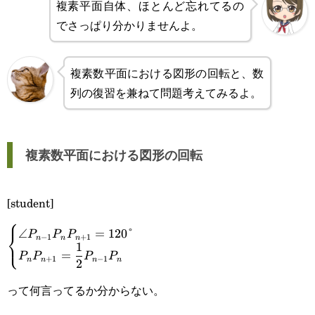
複素平面自体、ほとんど忘れてるの
でさっぱり分かりませんよ。
複素数平面における図形の回転と、数
列の復習を兼ねて問題考えてみるよ。
複素数平面における図形の回転
[student]
⎧
∠
=
120
°
⎨
P
P
P
\displaystyle\begin{cases}\angle P_{n-
−
1
+
1
n
n
n
⎩
1
=
P
P
P
P
+
1
−
1
1}P_nP_{n+1}=120\text{°}\\\displaystyle
n
n
n
n
2
P_nP_{n+1}=\frac{1}{2}P_{n-
って何言ってるか分からない。
1}P_n\end{cases}