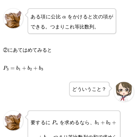
ある項に公比
をかけると次の項が
\alpha
α
できる。つまりこれ等比数列。
②にあてはめてみると
P_3=b_{1}+b_{2}+b_{3}
=
+
+
P
b
b
b
3
1
2
3
どういうこと？
P_n
b_1+b_2+\cdots
要するに
を求めるなら、
+
+
P
b
b
1
2
n
。つまり等比数列の和で求めら