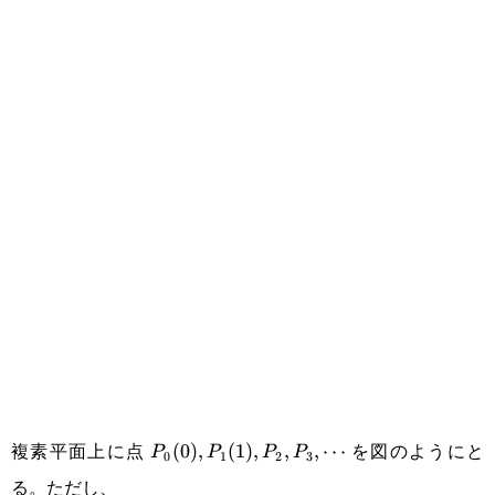
P_0(0),P_1(1),P_2,P_3,\cdots
複素平面上に点
を図のようにと
(
0
)
,
(
1
)
,
,
,
⋯
P
P
P
P
0
1
2
3
る。ただし、