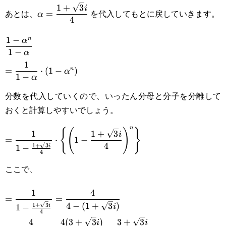
\alpha^n}{1-\alpha}
\displaystyle\alpha=\frac{1+\sqrt3
1
+
3
i
あとは、
を代入してもとに戻していきます。
=
α
4
i}{4}
\displaystyle\frac{1-\alpha^n}
1
−
n
α
1
−
α
{1-
1
n
=
⋅
(
1
−
)
α
\alpha}\\\displaystyle=\frac{1}
1
−
α
{1-\alpha}\cdot(1-\alpha^n)
分数を代入していくので、いったん分母と分子を分離して
おくと計算しやすいでしょう。
n
{
(
)
}
\displaystyle=\frac{1}
1
1
+
3
i
=
⋅
1
−
4
1
+
3
i
1
−
{1-\frac{1+\sqrt{3}i}
4
ここで、
{4}}\cdot\left\
{\left(1-
\displaystyle=\frac{1}{1-
1
4
=
=
\frac{1+\sqrt{3}i}
4
−
(
1
+
3
)
1
+
3
i
1
−
i
\frac{1+\sqrt{3}i}{4}}=\frac{4}{4-
4
4
4
(
3
+
3
)
3
+
3
{4}\right)^n\right\}
i
i