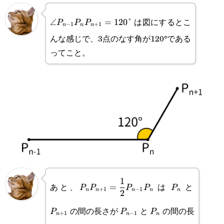
\displaystyle\angle P_{n-
は図にするとこ
∠
=
120
°
P
P
P
−
1
+
1
n
n
n
1}P_nP_{n+1}=120\text{°}
んな感じで、3点のなす角が120°である
ってこと。
\displaystyle
P_n
P_{n+
1
あと、
は
と
=
P
P
P
P
P
+
1
−
1
n
n
n
n
n
2
P_nP_{n+1}=\frac{1}
P_{n-
P_n
の間の長さが
と
の間の長
P
P
P
+
1
−
1
n
n
n
{2}P_{n-1}P_n
1}