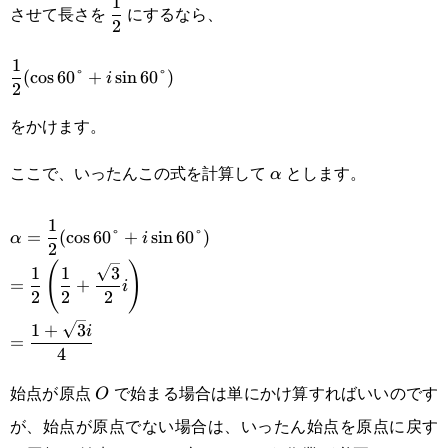
\displaystyle\frac{1}
1
させて長さを
にするなら、
2
{2}
\displaystyle\frac{1}
1
(
c
o
s
60
°
+
s
i
n
60
°
)
i
2
{2}(\cos
をかけます。
60\text{°}+i\sin
60\text{°})
ここで、いったんこの式を計算して
とします。
\alpha
α
\displaystyle\alpha=\frac{1}{2}(\cos
1
=
(
c
o
s
60
°
+
s
i
n
60
°
)
α
i
2
60\text{°}+i\sin
(
)
1
1
3
=
+
i
60\text{°})\\\displaystyle=\frac{1}
2
2
2
{2}\left(\frac{1}{2}+\frac{\sqrt3}
1
+
3
i
=
4
{2}i\right)\\\displaystyle=\frac{1+\sqrt3
始点が原点
で始まる場合は単にかけ算すればいいのです
O
O
i}{4}
が、始点が原点でない場合は、いったん始点を原点に戻す