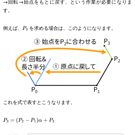
→回転→始点をもとに戻す、という作業が必要になりま
す。
P_3
例えば、
を求める場合は、このようになります。
P
3
これを式で表すとこうなります。
P_3=(P_2-
=
(
−
)
+
P
P
P
α
P
3
2
1
2
P_1)\alpha+P_2