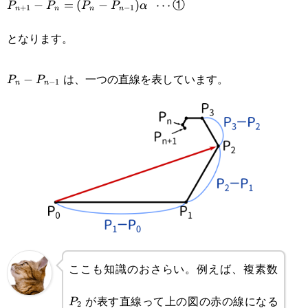
−
=
(
−
)
⋯
①
P
P
P
P
α
+
1
−
1
n
n
n
n
(P_n-P_{n-
1})\alpha\enspace\cdots\text{①}
となります。
P_n-
は、一つの直線を表しています。
−
P
P
−
1
n
n
P_{n-
1}
ここも知識のおさらい。例えば、複素数
P_2
が表す直線って上の図の赤の線になる
P
2