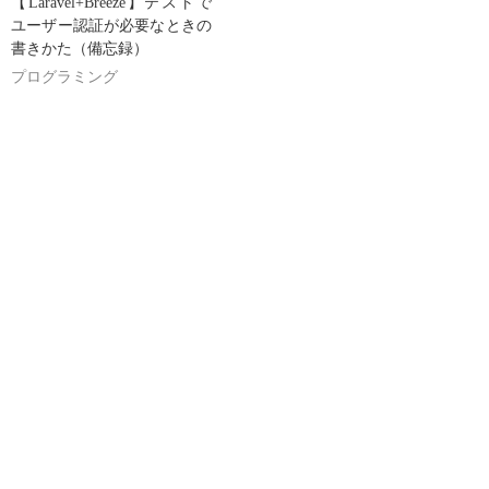
【Laravel+Breeze】テストで
ユーザー認証が必要なときの
書きかた（備忘録）
プログラミング