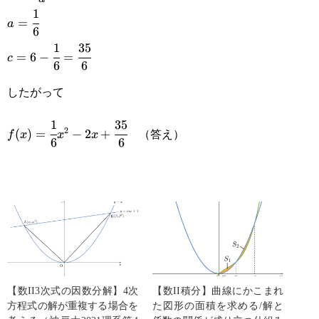
{a}
1
a=\cfrac{1}
=
a
6
{6}
1
35
c=6-\cfrac{1}
=
6
−
=
c
6
6
{6}=\cfrac{35}
したがって
{6}
1
35
f(x)=\cfrac{1}
（答え）
2
(
)
=
−
2
+
f
x
x
x
6
6
{6}x^2-
2x+\cfrac{35}
{6}
【数II3次式の因数分解】4次
【数II積分】曲線にかこまれ
方程式の解が重複する場合を
た図形の面積を求める/解と