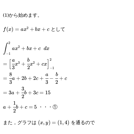
(1)から始めます。
として
2
f(x)=ax^2+bx+c
(
)
=
+
+
f
x
a
x
b
x
c
2
\displaystyle\int_{-1}^2ax^2+bx+c\space dx
∫
2
+
+
a
x
b
x
c
d
x
−
1
=\Big[\cfrac{a}
2
a
b
[
]
3
2
=
+
+
x
x
c
x
3
2
−
1
{3}x^3+\cfrac{b}
8
=\cfrac{8}
a
b
=
+
2
+
2
+
−
+
a
b
c
c
{2}x^2+cx\Big]_{-1}^2
3
3
2
{3}a+2b+2c+\cfrac{a}
3
=3a+\cfrac{3}
=
3
+
+
3
=
15
a
b
c
{3}-\cfrac{b}{2}+c
2
{2}b+3c=15
1
a+\cfrac{1}
・・・①
+
+
=
5
a
b
c
2
{2}b+c=5
また，グラフは
を通るので
(x,y)=
(
,
)
=
(
1
,
4
)
x
y
(1,4)