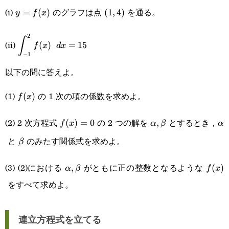
(i)
のグラフは点
を通る。
y=f(x)
=
(
)
(1,4)
(
1
,
4
)
y
f
x
2
\displaystyle\int_{-1}^2f(x)\space dx=15
∫
(ii)
(
)
=
15
f
x
d
x
−
1
以下の問に答えよ。
(1)
の 1 次の項の係数を求めよ。
f(x)
(
)
f
x
(2) 2 次方程式
の 2 つの解を
とするとき，
f(x)=0
(
)
=
0
\alpha,\beta
,
\a
f
x
α
β
α
と
のみたす関係式を求めよ。
\beta
β
(3) (2)における
がともに正の整数となるような
\alpha,\beta
,
f(x)
(
)
α
β
f
x
をすべて求めよ。
連立方程式を立てる