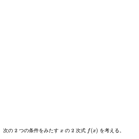
次の 2 つの条件をみたす
の 2 次式
を考える。
x
f(x)
(
)
x
f
x