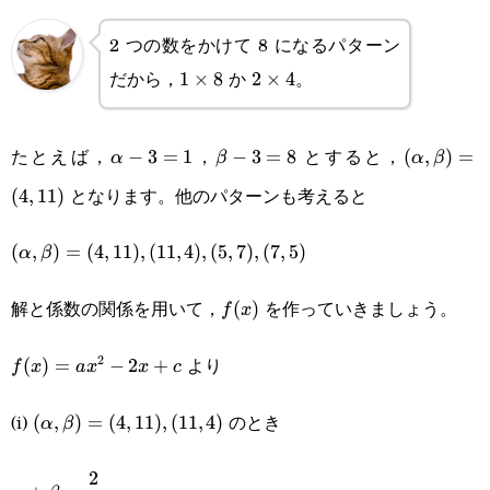
3)
2 つの数をかけて 8 になるパターン
(\beta-
だから，
か
。
1\times8
1
×
8
2\times4
2
×
4
3)=8
たとえば，
，
とすると，
\alpha-
−
3
=
1
\beta-
−
3
=
8
(\alpha,\
(
,
)
=
α
β
α
β
となります。他のパターンも考えると
3=1
3=8
(4,11)
(
4
,
11
)
(\alpha,\beta)=
(
,
)
=
(
4
,
11
)
,
(
11
,
4
)
,
(
5
,
7
)
,
(
7
,
5
)
α
β
(4,11),(11,4),
解と係数の関係を用いて，
を作っていきましょう。
f(x)
(
)
f
x
(5,7),(7,5)
より
2
f(x)=ax^2-
(
)
=
−
2
+
f
x
a
x
x
c
2x+c
(i)
のとき
(\alpha,\beta)=
(
,
)
=
(
4
,
11
)
,
(
11
,
4
)
α
β
(4,11),(11,4)
2
\alpha+\beta=\cfrac{2}