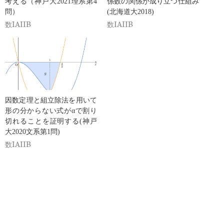
考える（神戸大2021理系第4
係数の関係が成り立つ仕組み
問）
(北海道大2018)
数IAIIB
数IAIIB
因数定理と組立除法を用いて
形の分からない式がαで割り
切れることを証明する(神戸
大2020文系第1問)
数IAIIB