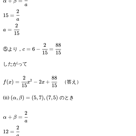
+
=
α
β
a
{a}
2
15=\cfrac{2}
15
=
a
{a}
2
a=\cfrac{2}
=
a
15
{15}
2
88
c=6-\cfrac{2}
⑤より，
=
6
−
=
c
15
15
{15}=\cfrac{88}
したがって
{15}
2
88
f(x)=\cfrac{2}
（答え）
2
(
)
=
−
2
+
f
x
x
x
15
15
{15}x^2-
(ii)
のとき
(\alpha,\beta)=
(
,
)
=
(
5
,
7
)
,
(
7
,
5
)
α
β
2x+\cfrac{88}
(5,7),(7,5)
{15}
2
\alpha+\beta=\cfrac{2}
+
=
α
β
a
{a}
2
12=\cfrac{2}
12
=
a