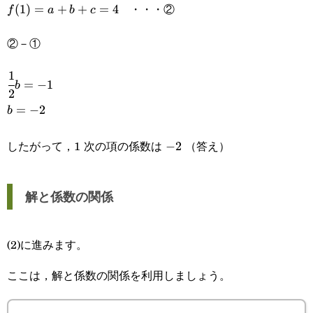
・・・②
f(1)=a+b+c=4
(
1
)
=
+
+
=
4
f
a
b
c
②－①
1
\cfrac{1}
=
−
1
b
2
{2}b=-1
b=-2
=
−
2
b
したがって，1 次の項の係数は
（答え）
-2
−
2
解と係数の関係
(2)に進みます。
ここは，解と係数の関係を利用しましょう。