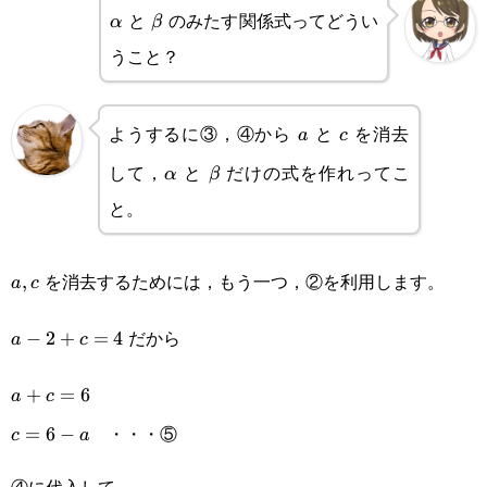
と
のみたす関係式ってどうい
\alpha
\beta
α
β
うこと？
ようするに③，④から
と
を消去
a
c
a
c
して，
と
だけの式を作れってこ
\alpha
\beta
α
β
と。
を消去するためには，もう一つ，②を利用します。
a,c
,
a
c
だから
a-
−
2
+
=
4
a
c
2+c=4
a+c=6
+
=
6
a
c
・・・⑤
c=6-
=
6
−
c
a
a
④に代入して