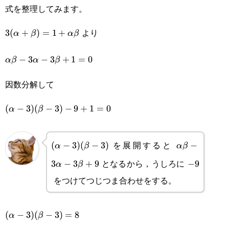
式を整理してみます。
より
3(\alpha+\beta)=1+\alpha\beta
3
(
+
)
=
1
+
α
β
α
β
\alpha\beta-
−
3
−
3
+
1
=
0
α
β
α
β
3\alpha-
因数分解して
3\beta+1=0
(\alpha-
(
−
3
)
(
−
3
)
−
9
+
1
=
0
α
β
3)(\beta-
3)-9+1=0
を展開すると
(\alpha-
(
−
3
)
(
−
3
)
\alpha\beta-
−
α
β
α
β
となるから，うしろに
3)
3\alpha-
3
−
3
+
9
-9
−
9
α
β
をつけてつじつま合わせをする。
(\beta-
3\beta+9
3)
(\alpha-
(
−
3
)
(
−
3
)
=
8
α
β