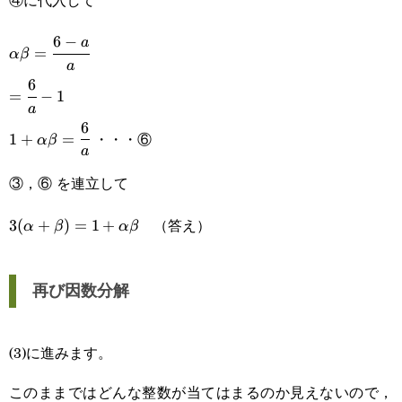
6
−
\alpha\beta=\cfrac{6-
a
=
α
β
a
a}{a}
6
=\cfrac{6}
=
−
1
a
{a}-1
6
1+\alpha\beta=\cfrac{6}
・・・⑥
1
+
=
α
β
a
{a}
③，⑥ を連立して
（答え）
3(\alpha+\beta)=1+\alpha\beta
3
(
+
)
=
1
+
α
β
α
β
再び因数分解
(3)に進みます。
このままではどんな整数が当てはまるのか見えないので，