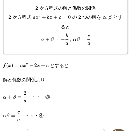
2 次方程式の解と係数の関係
2 次方程式
の 2 つの解を
とす
2
ax^2+bx+c=0
+
+
=
0
\alpha,\bet
,
a
x
b
x
c
α
β
ると
\alpha+\beta=-
\alpha\beta=\cfrac{c}
b
c
，
+
=
−
=
α
β
α
β
a
a
\cfrac{b}{a}
{a}
とすると
2
f(x)=ax^2-
(
)
=
−
2
+
f
x
a
x
x
c
2x+c
解と係数の関係より
2
\alpha+\beta=\cfrac{2}
・・・③
+
=
α
β
a
{a}
\alpha\beta=\cfrac{c}
c
・・・④
=
α
β
a
{a}