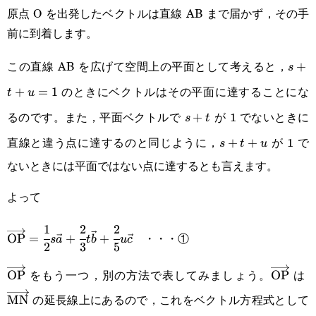
原点 O を出発したベクトルは直線 AB まで届かず，その手
前に到着します。
この直線 AB を広げて空間上の平面として考えると，
s+t
+
s
のときにベクトルはその平面に達することにな
+
=
1
t
u
るのです。また，平面ベクトルで
が 1 でないときに
s+t
+
s
t
直線と違う点に達するのと同じように，
が 1 で
s+t+u
+
+
s
t
u
ないときには平面ではない点に達するとも言えます。
よって
1
2
2
\overrightarrow{\text{OP}}=\cfrac{1}
・・・①
OP
=
+
+
s
a
t
b
u
c
2
3
5
{2}s\vec{a}+\cfrac{2}
をもう一つ，別の方法で表してみましょう。
は
\overrightarrow{\text{OP}}
OP
\overri
OP
\
{3}t\vec{b}+\cfrac{2}{5}u\vec{c}
の延長線上にあるので，これをベクトル方程式として
MN