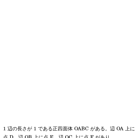
1 辺の長さが 1 である正四面体 OABC がある。辺 OA 上に
点 D，辺 OB 上に点 E，辺 OC 上に点 F があり，