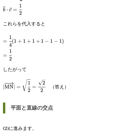
{2}
1
\vec{b}\cdot\vec{c}=\cfrac{1}
⋅
=
b
c
2
{2}
これらを代入すると
1
=\cfrac{1}
=
(
1
+
1
+
1
+
1
−
1
−
1
)
4
{4}
1
=\cfrac{1}
=
(1+1+1+1-
2
{2}
1-1)
したがって
1
2
|\overrightarrow{\text{MN}}|=\sqrt{\cfrac{1}
（答え）
∣
MN
∣
=
=
2
2
{2}}=\cfrac{\sqrt{2}}{2}
平面と直線の交点
(2)に進みます。