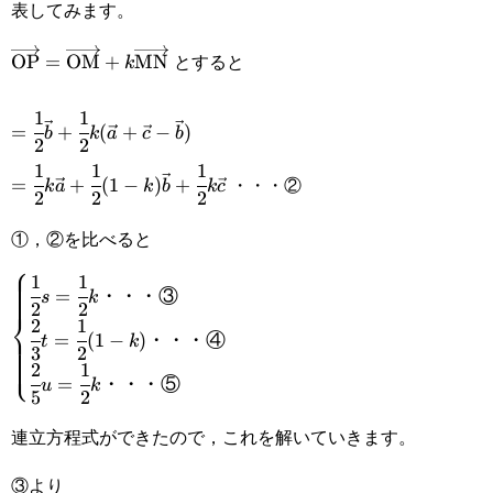
表してみます。
とすると
\overrightarrow{\text{OP}}=\overrightarrow{\text
OP
=
OM
+
MN
k
1
1
=\cfrac{1}
=
+
(
+
−
)
b
k
a
c
b
2
2
{2}\vec{b}+\cfrac{1}
1
1
1
=\cfrac{1}
・・・②
=
+
(
1
−
)
+
k
a
k
b
k
c
{2}k(\vec{a}+\vec{c}-
2
2
2
{2}k\vec{a}+\cfrac{1}
\vec{b})
①，②を比べると
{2}(1-
⎧
1
1
k)\vec{b}+\cfrac{1}
\begin{cases}\cfrac{1}
=
・・・
③
s
k
2
2
⎨
{2}k\vec{c}
2
1
{2}s=\cfrac{1}
=
(
1
−
)
・・・
④
t
k
3
2
⎩
{2}k・・・
2
1
=
・・・
⑤
u
k
5
2
③\\\cfrac{2}
連立方程式ができたので，これを解いていきます。
{3}t=\cfrac{1}{2}(1-
k)・・・④\\\cfrac{2}
③より