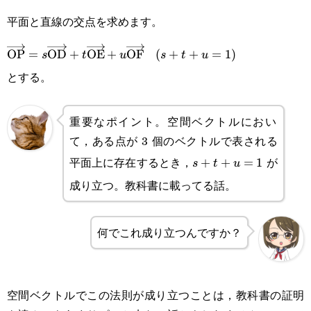
平面と直線の交点を求めます。
\overrightarrow{\text{OP}}=s\overrightarrow{\tex
OP
=
OD
+
OE
+
OF
(s+t+u=1)
(
+
+
=
1
)
s
t
u
s
t
u
とする。
重要なポイント。空間ベクトルにおい
て，ある点が 3 個のベクトルで表される
平面上に存在するとき，
が
s+t+u=1
+
+
=
1
s
t
u
成り立つ。教科書に載ってる話。
何でこれ成り立つんですか？
空間ベクトルでこの法則が成り立つことは，教科書の証明