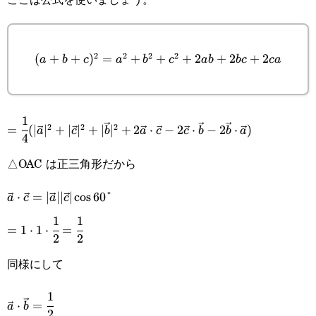
2
2
2
2
(a+b+c)^2=a^2+b^2+c^2+2ab+2bc+2ca
(
+
+
)
=
+
+
+
2
+
2
+
2
a
b
c
a
b
c
ab
b
c
c
a
1
=\cfrac{1}{4}
2
2
2
=
(
∣
∣
+
∣
∣
+
∣
∣
+
2
⋅
−
2
⋅
−
2
⋅
)
a
c
b
a
c
c
b
b
a
4
(|\vec{a}|^2+|\vec{c}|^2+|\vec{b}|^2+2\vec{a}\cdot
△OAC は正三角形だから
\vec{a}\cdot\vec{c}=|\vec{a}||\vec{c}|\cos60\degree
⋅
=
∣
∣∣
∣
c
o
s
60°
a
c
a
c
1
1
=1\cdot1\cdot\cfrac{1}
=
1
⋅
1
⋅
=
2
2
{2}=\cfrac{1}{2}
同様にして
1
\vec{a}\cdot\vec{b}=\cfrac{1}
⋅
=
a
b
2