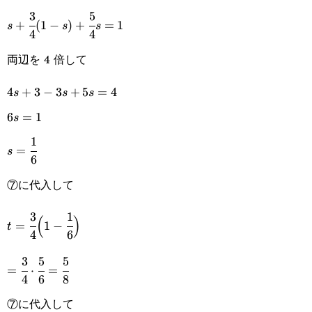
3
5
s+\cfrac{3}
+
(
1
−
)
+
=
1
s
s
s
4
4
{4}(1-
両辺を 4 倍して
s)+\cfrac{5}
{4}s=1
4s+3-
4
+
3
−
3
+
5
=
4
s
s
s
3s+5s=4
6s=1
6
=
1
s
1
s=\cfrac{1}
=
s
6
{6}
⑦に代入して
3
1
t=\cfrac{3}
(
)
=
1
−
t
4
6
{4}\Big(1-
3
5
5
=\cfrac{3}
\cfrac{1}
=
⋅
=
4
6
8
{4}\cdot\cfrac{5}
{6}\Big)
⑦に代入して
{6}=\cfrac{5}{8}