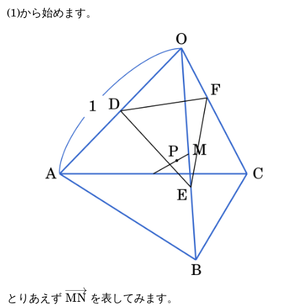
(1)から始めます。
とりあえず
を表してみます。
\overrightarrow{\text{MN}}
MN