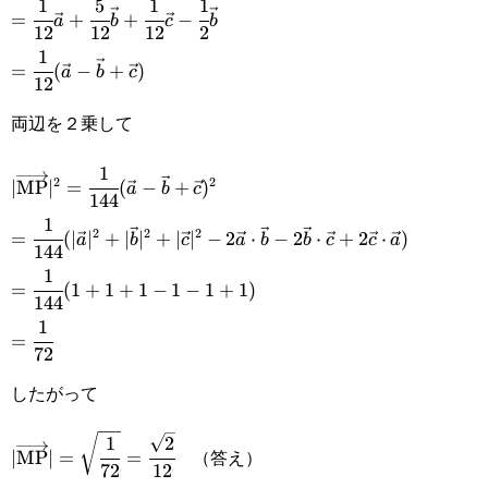
1
5
1
1
\overrightarrow{\text{OM}}
=\cfrac{1}
=
+
+
−
a
b
c
b
12
12
12
2
{12}\vec{a}+\cfrac{5}
1
=\cfrac{1}{12}
=
(
−
+
)
a
b
c
{12}\vec{b}+\cfrac{1}
12
(\vec{a}-
{12}\vec{c}-\cfrac{1}
両辺を２乗して
\vec{b}+\vec{c})
{2}\vec{b}
1
|\overrightarrow{\text{MP}}|^2=\cfrac{1}
2
2
∣
MP
∣
=
(
−
+
)
a
b
c
144
{144}(\vec{a}-\vec{b}+\vec{c})^2
1
=\cfrac{1}{144}(|\vec{a}|^2+|\vec{b}|^2+|\vec{c}|^2
2
2
2
=
(
∣
∣
+
∣
∣
+
∣
∣
−
2
⋅
−
2
⋅
+
2
⋅
)
a
b
c
a
b
b
c
c
a
144
2\vec{a}\cdot\vec{b}-2\vec{b}\cdot\vec{c}+2\vec{c
1
=\cfrac{1}
=
(
1
+
1
+
1
−
1
−
1
+
1
)
144
{144}
1
=\cfrac{1}
=
(1+1+1-1-
72
{72}
1+1)
したがって
1
2
|\overrightarrow{\text{MP}}|=\sqrt{\cfrac{1}
（答え）
∣
MP
∣
=
=
72
12
{72}}=\cfrac{\sqrt{2}}{12}