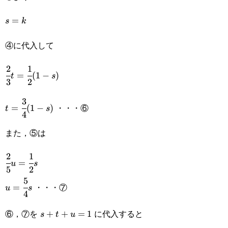
{5}u=\cfrac{1}
s=k
=
s
k
{2}k・・・
④に代入して
⑤\end{cases}
2
1
\cfrac{2}
=
(
1
−
)
t
s
3
2
{3}t=\cfrac{1}
3
t=\cfrac{3}
{2}(1-s)
・・・⑥
=
(
1
−
)
t
s
4
{4}(1-s)
また，⑤は
2
1
\cfrac{2}
=
u
s
5
2
{5}u=\cfrac{1}
5
u=\cfrac{5}
・・・⑦
=
u
s
{2}s
4
{4}s
⑥，⑦を
に代入すると
s+t+u=1
+
+
=
1
s
t
u