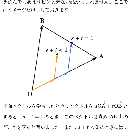
を読んでもあまりピンと来ない話かもしれません。ここで
はイメージだけ示しておきます。
平面ベクトルを学習したとき，ベクトルを
と
s\overrightar
OA
+
OB
s
t
すると，
のとき，このベクトルは直線 AB 上の
s+t=1
+
=
1
s
t
どこかを表すと習いました。また，
のときには，
s+t<1
+
<
1
s
t