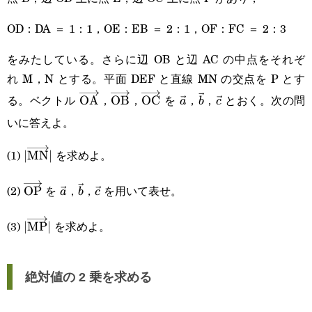
OD：DA ＝ 1：1，OE：EB ＝ 2：1，OF：FC ＝ 2：3
をみたしている。さらに辺 OB と辺 AC の中点をそれぞ
れ M，N とする。平面 DEF と直線 MN の交点を P とす
る。ベクトル
，
，
を
，
，
とおく。次の問
\overrightarrow{\text{OA}}
OA
\overrightarrow{\text{OB}}
OB
\overrightarrow{\text{OC}}
OC
\vec{a}
\vec{b}
\vec{c}
a
b
c
いに答えよ。
(1)
を求めよ。
|\overrightarrow{\text{MN}}|
∣
MN
∣
(2)
を
，
，
を用いて表せ。
\overrightarrow{\text{OP}}
OP
\vec{a}
\vec{b}
\vec{c}
a
b
c
(3)
を求めよ。
|\overrightarrow{\text{MP}}|
∣
MP
∣
絶対値の 2 乗を求める