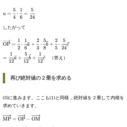
5
1
5
u=\cfrac{5}
=
⋅
=
u
4
6
24
{4}\cdot\cfrac{1}
したがって
{6}=\cfrac{5}
{24}
1
1
2
5
2
5
\overrightarrow{\text{OP}}=\cfrac{1}
OP
=
⋅
+
⋅
+
⋅
a
b
c
2
6
3
8
5
24
{2}\cdot\cfrac{1}
1
5
1
=\cfrac{1}
（答え）
=
+
+
a
b
c
{6}\vec{a}+\cfrac{2}
12
12
12
{12}\vec{a}+\cfrac{5}
{3}\cdot\cfrac{5}
{12}\vec{b}+\cfrac{1}
再び絶対値の２乗を求める
{8}\vec{b}+\cfrac{2}
{12}\vec{c}
{5}\cdot\cfrac{5}{24}\vec{c}
(3)に進みます。ここも(1)と同様，絶対値を２乗して内積を
求めていきます。
\overrightarrow{\text{MP}}=\overrightarrow{\text{
MP
=
OP
−
OM