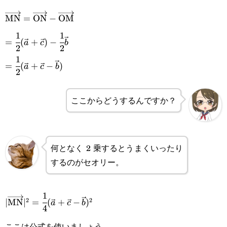
\overrightarrow{\text{MN}}=\overrightarrow{\text
MN
=
ON
−
OM
1
1
\overrightarrow{\text{OM}}
=\cfrac{1}{2}
=
(
+
)
−
a
c
b
2
2
(\vec{a}+\vec{c})-
1
=\cfrac{1}{2}
=
(
+
−
)
a
c
b
\cfrac{1}
2
(\vec{a}+\vec{c}-
{2}\vec{b}
\vec{b})
ここからどうするんですか？
何となく 2 乗するとうまくいったり
するのがセオリー。
1
|\overrightarrow{\text{MN}}|^2=\cfrac{1}
2
2
∣
MN
∣
=
(
+
−
)
a
c
b
4
{4}(\vec{a}+\vec{c}-\vec{b})^2
ここは公式を使いましょう。