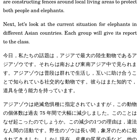
are constructing fences around local living areas to protect
both people and elephants.
Next, let’s look at the current situation for elephants in
different Asian countries. Each group will give its report
to the class.
今日，私たちの話題は，アジアで最大の陸生動物であるア
ジアゾウです。それらは南および東南アジア中で見られま
す。アジアゾウは普段は群れで生活し，互いに助け合うこ
とで知られている社交的な動物です。彼らはまた知的で，
道具を使う能力を持っています。
アジアゾウは絶滅危惧種に指定されていますが，この動物
の個体数は過去 75 年間で大幅に減少しました。このことは
なぜ起こったのでしょうか。この減少の1つの理由は，違法
な人間の活動です。野生のゾウは長い間，象牙のために殺
されてきました。しかし現在，皮膚や尻尾の毛など，他の