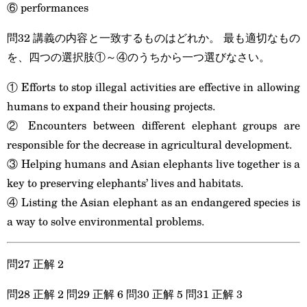
⑥ performances
問32 講義の内容と一致するものはどれか。 最も適切なもの
を、四つの選択肢①～④のうちから一つ選びなさい。
① Efforts to stop illegal activities are effective in allowing
humans to expand their housing projects.
② Encounters between different elephant groups are
responsible for the decrease in agricultural development.
③ Helping humans and Asian elephants live together is a
key to preserving elephants’ lives and habitats.
④ Listing the Asian elephant as an endangered species is
a way to solve environmental problems.
問27 正解 2
問28 正解 2 問29 正解 6 問30 正解 5 問31 正解 3