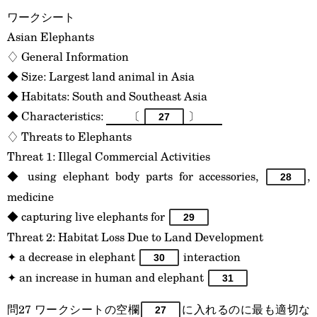
ワークシート
Asian Elephants
♢ General Information
◆ Size: Largest land animal in Asia
◆ Habitats: South and Southeast Asia
◆ Characteristics:
〔
〕
27
♢ Threats to Elephants
Threat 1: Illegal Commercial Activities
◆ using elephant body parts for accessories,
,
28
medicine
◆ capturing live elephants for
29
Threat 2: Habitat Loss Due to Land Development
✦ a decrease in elephant
interaction
30
✦ an increase in human and elephant
31
問27 ワークシートの空欄
に入れるのに最も適切な
27