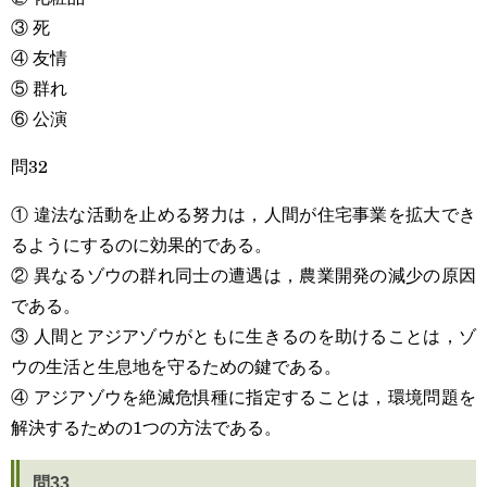
③ 死
④ 友情
⑤ 群れ
⑥ 公演
問32
① 違法な活動を止める努力は，人間が住宅事業を拡大でき
るようにするのに効果的である。
② 異なるゾウの群れ同士の遭遇は，農業開発の減少の原因
である。
③ 人間とアジアゾウがともに生きるのを助けることは，ゾ
ウの生活と生息地を守るための鍵である。
④ アジアゾウを絶滅危惧種に指定することは，環境問題を
解決するための1つの方法である。
問33