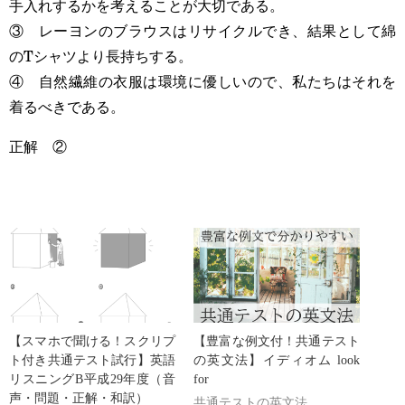
手入れするかを考えることが大切である。
③ レーヨンのブラウスはリサイクルでき、結果として綿
のTシャツより長持ちする。
④ 自然繊維の衣服は環境に優しいので、私たちはそれを
着るべきである。
正解
②
【スマホで聞ける！スクリプ
【豊富な例文付！共通テスト
ト付き共通テスト試行】英語
の英文法】イディオム look
リスニングB平成29年度（音
for
声・問題・正解・和訳）
共通テストの英文法