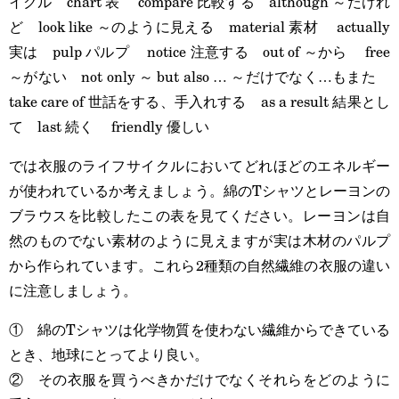
イクル chart 表 compare 比較する although ～だけれ
ど look like ～のように見える material 素材 actually
実は pulp パルプ notice 注意する out of ～から free
～がない not only ～ but also … ～だけでなく…もまた
take care of 世話をする、手入れする as a result 結果とし
て last 続く friendly 優しい
では衣服のライフサイクルにおいてどれほどのエネルギー
が使われているか考えましょう。綿のTシャツとレーヨンの
ブラウスを比較したこの表を見てください。レーヨンは自
然のものでない素材のように見えますが実は木材のパルプ
から作られています。これら2種類の自然繊維の衣服の違い
に注意しましょう。
① 綿のTシャツは化学物質を使わない繊維からできている
とき、地球にとってより良い。
② その衣服を買うべきかだけでなくそれらをどのように