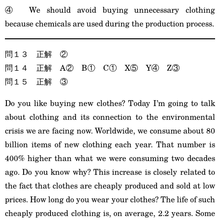
④ We should avoid buying unnecessary clothing
because chemicals are used during the production process.
問１３
正解
②
問１４
正解
A② B① C① X⑤ Y④ Z③
問１５
正解
③
Do you like buying new clothes? Today I’m going to talk
about clothing and its connection to the environmental
crisis we are facing now. Worldwide, we consume about 80
billion items of new clothing each year. That number is
400% higher than what we were consuming two decades
ago. Do you know why? This increase is closely related to
the fact that clothes are cheaply produced and sold at low
prices. How long do you wear your clothes? The life of such
cheaply produced clothing is, on average, 2.2 years. Some