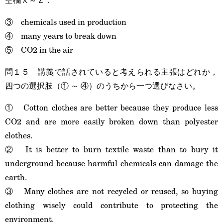
③ chemicals used in production
④ many years to break down
⑤ CO2 in the air
問１５ 講義で話されていると考えられる主張はどれか，
四つの選択肢（① ～ ④）のうちから一つ選びなさい。
① Cotton clothes are better because they produce less
CO2 and are more easily broken down than polyester
clothes.
② It is better to burn textile waste than to bury it
underground because harmful chemicals can damage the
earth.
③ Many clothes are not recycled or reused, so buying
clothing wisely could contribute to protecting the
environment.