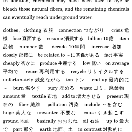
In addition, chemicals may have been used to dye or
bleach those natural fibers, and the remaining chemicals
can eventually reach underground water.
clothes、clothing 衣服 connection つながり crisis 危
機 face 直面する cosume 消費する billion 10億 item
品物 number 数 decade 10年間 increase 増加
closely 密接に be related to ～に関係がある fact 事実
cheaply 杏かに produce 生産する low 低い on average
平均で reuse 再利用する recycle リサイクルする
unfortunately 残念ながら ton トン end up 最終的に
～ burn 燃やす bury 埋める waste ゴミ、廃棄物
amount 量 textile 布地 add to 増大させる present 現
在の fiber 繊維 pollution 汚染 include ～を含む
huge 莫大な unwanted 不要な cause 引き起こす
ground 地面 basically おおむね oil 石油 up to 最大
で part 部分 earth 地面、土 in contrast 対照的に