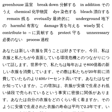
greenhouse 温室 break down 分解する in addition その
うえ chemical 化学物質 dye 染色する bleach 漂白する
remain 残る evetually 最終的に underground 地下
の harmful 有害な damage 害を与える wisely 賢く
contribute to ～に貢献する protect 守る unnecessary
必要のない process 過程
あなたは新しい衣服を買うことは好きですか。今日、私は
衣服と私たちが今直面している環境危機とのつながりにつ
いて話します。世界中で、私たちは毎年およそ800億着の新
しい衣服を消費しています。その数は私たちが20年前に消
費していたものより400パーセント高いです。あなたはなぜ
か知っていますか。この増加は、衣服が安価で生産され低
い値段で売られているという事実に密接に関係がありま
す。あなたは自分の衣服をどのくらい長く着ますか。その
ように安価で生産された衣服の寿命は平均で2.2年です。い