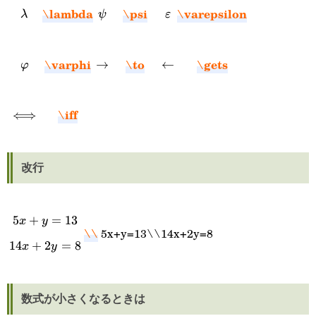
\lambda
\psi
\varepsilon
\lambda
\psi
\varepsilon
λ
ψ
ε
\varphi
\to
\gets
\varphi
\to
→
\gets
←
φ
\iff
\iff
⟺
改行
5x+y=13\\14x+2y=8
5
+
=
13
x
y
\\
5x+y=13\\14x+2y=8
14
+
2
=
8
x
y
数式が小さくなるときは