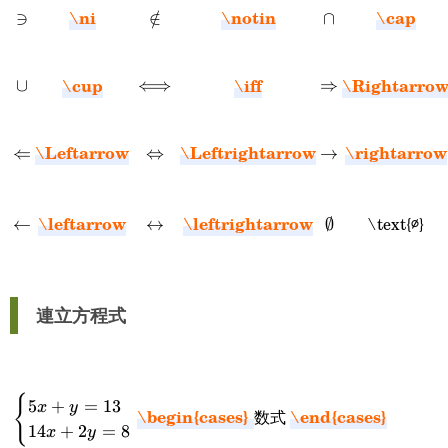
\ni
\notin
\cap
\ni
∋
\notin
∈
/
\cap
∩
\cup
\iff
\Rightarro
\cup
∪
\iff
⟺
\Rightarrow
⇒
\Leftarrow
\Leftrightarrow
\rightarrow
\Leftarrow
⇐
\Leftrightarrow
⇔
\rightarrow
→
\leftarrow
\leftrightarrow
\text{∅}
\leftarrow
←
\leftrightarrow
↔
\text{∅}
∅
連立方程式
{
\begin{cases}5x+y=13\\14x+2y=8\end{cases}
5
+
=
13
x
y
\begin{cases}
\end{cases}
数式
14
+
2
=
8
x
y