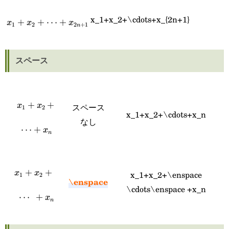
x_1+x_2+\cdots+x_{2n+1}
x_1+x_2+\cdots+x_{2n+1}
+
+
⋯
+
x
x
x
1
2
2
+
1
n
スペース
x_1+x_2+\cdots+x_n
+
+
x
x
スペース
1
2
x_1+x_2+\cdots+x_n
なし
⋯
+
x
n
x_1+x_2+\enspace
+
+
x
x
x_1+x_2+\enspace
1
2
\enspace
\cdots\enspace
\cdots\enspace +x_n
⋯
+
x
n
+x_n