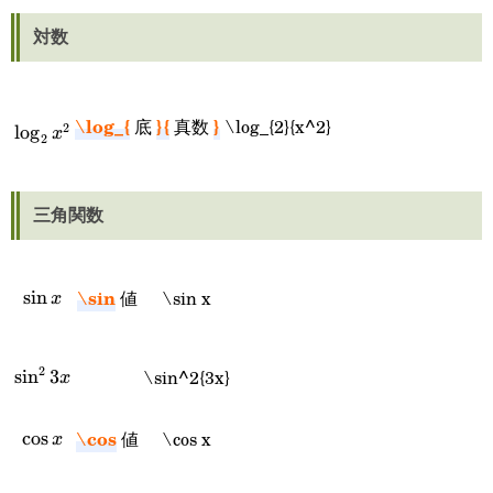
対数
\log_{2}
\log_{
}{
}
底
真数
\log_{2}{x^2}
2
l
o
g
x
2
{x^2}
三角関数
\sin
値
\sin x
\sin
s
i
n
x
x
2
\sin^2{3x}
\sin^2{3x}
s
i
n
3
x
\cos
値
\cos x
\cos
c
o
s
x
x