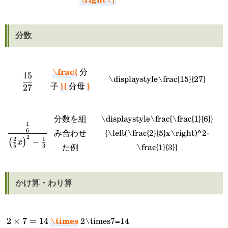
分数
\frac{
分
\displaystyle\frac{15}
15
\displaystyle\frac{15}{27}
}{
}
子
分母
27
{27}
分数を組
\displaystyle\frac{\frac{1}{6}}
1
\displaystyle\frac{\frac{1}
み合わせ
{\left(\frac{2}{5}x\right)^2-
6
2
2
1
−
(
)
x
{6}}{\left(\frac{2}
た例
\frac{1}{3}}
5
3
{5}x\right)^2-\frac{1}
{3}}
かけ算・わり算
\times
2\times7=14
2\times7=14
2
×
7
=
14