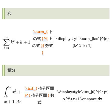
和
\sum_{
下
}^{
の式
上
\displaystyle\sum_{k=1}^{n}
n
\displaystyle\sum_{k=1}^{n}
∑
2
+
+
1
k
k
}{
の式
数式
{k^2+k+1}
{k^2+k+1}
=
1
k
}
積分
\int_{
積分区間
2
π
\displaystyle\int_{0}^{2\pi}
∫
2
\displaystyle\int_{0}^{2\pi}
+
x
}^{
}
積分区間
数
0
x^2+x+1\enspace dx
x^2+x+1\enspace dx
+
1
式
x
d
x