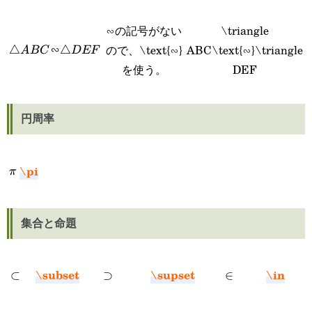
∽の記号がない
\triangle
ので、\text{∽}
ABC\text{∽}\triangle
△
\triangle
∽
△
A
BC
D
EF
を使う。
DEF
ABC\text{∽}\triangle
DEF
円周率
\pi
\pi
π
集合と命題
\subset
\supset
\in
\subset
⊂
\supset
⊃
\in
∈