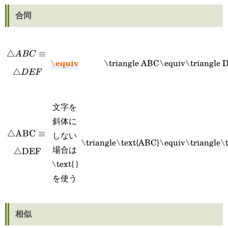
合同
△
\triangle
≡
A
BC
\equiv
\triangle ABC\equiv\triangle 
ABC\equiv\triangle
△
D
EF
DEF
文字を
斜体に
\triangle\text{ABC}\equiv\triangle\text{DEF}
△
ABC
≡
しない
\triangle\text{ABC}\equiv\triangle\
場合は
△
DEF
\text{ }
を使う
相似