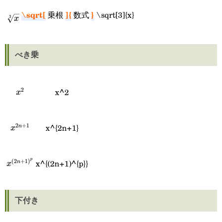
\sqrt[3]
\sqrt[
]{
}
乗根
数式
\sqrt[3]{x}
3
x
{x}
べき乗
2
x^2
x^2
x
2
+
1
x^{2n+1}
x^{2n+1}
n
x
p
(
2
+
1
)
x^{(2n+1)^{p}}
x^{(2n+1)^{p}}
n
x
下付き