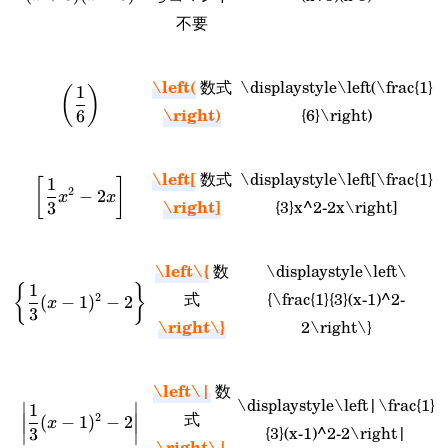
不要
(x-5)
\left(
数式
\displaystyle\left(\frac{1}
\displaystyle\left(\frac{1}
1
(
)
\right)
{6}\right)
6
{6}\right)
\left[
数式
\displaystyle\left[\frac{1}
\displaystyle\left[\frac{1}
1
[
]
2
−
2
x
x
\right]
{3}x^2-2x\right]
3
{3}x^2-2x\right]
\left\{
数
\displaystyle\left\
\displaystyle\left\
1
{
}
式
{\frac{1}{3}(x-1)^2-
2
(
−
1
)
−
2
x
3
\right\}
{\frac{1}{3}(x-
2\right\}
1)^2-2\right\}
\left\|
数
\displaystyle\left|\frac{1}
∣
∣
\displaystyle\left|\frac{1}
1
式
2
(
−
1
)
−
2
x
{3}(x-1)^2-2\right|
3
∣
∣
\right\|
{3}(x-1)^2-2\right|