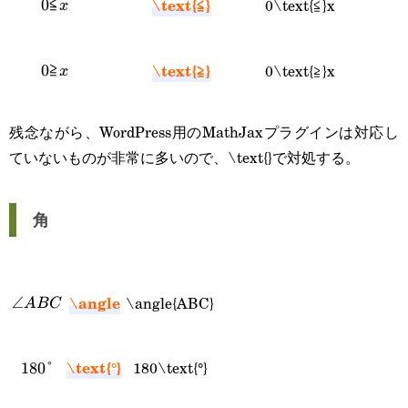
0,y
\text{≦}
0\text{≦}x
0\text{≦}x
0
≦
x
>
0
\text{≧}
0\text{≧}x
0\text{≧}x
0
≧
x
残念ながら、WordPress用のMathJaxプラグインは対応し
ていないものが非常に多いので、\text{}で対処する。
角
\angle
\angle{ABC}
\angle{ABC}
∠
A
BC
\text{°}
180\text{°}
180\text{°}
180
°