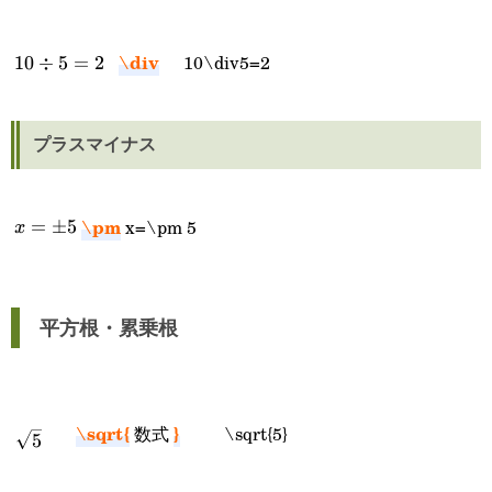
\div
10\div5=2
10\div5=2
10
÷
5
=
2
プラスマイナス
\pm
x=\pm 5
x=\pm
=
±
5
x
5
平方根・累乗根
\sqrt{5}
\sqrt{
}
数式
\sqrt{5}
5