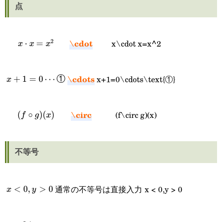
点
\cdot
2
x\cdot x=x^2
x\cdot
⋅
=
x
x
x
x=x^2
\cdots
x+1=0\cdots\text{①}
x+1=0\cdots\text{①}
+
1
=
0
⋯
①
x
\circ
(f\circ g)(x)
(f\circ
(
∘
)
(
)
f
g
x
g)(x)
不等号
通常の不等号は直接入力
x < 0,y > 0
x
<
0
,
>
0
x
y
<