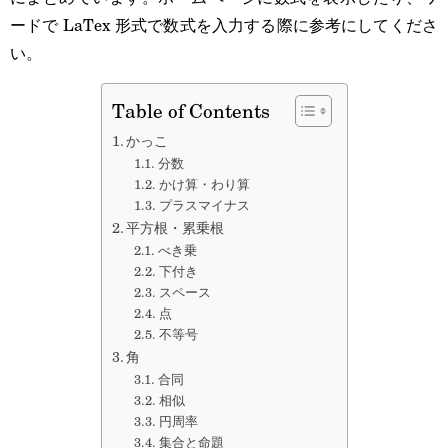
ードで LaTex 形式で数式を入力する際に参考にしてくださ
い。
Table of Contents
かっこ
分数
かけ算・わり算
プラスマイナス
平方根・累乗根
べき乗
下付き
スペース
点
不等号
角
合同
相似
円周率
集合と命題