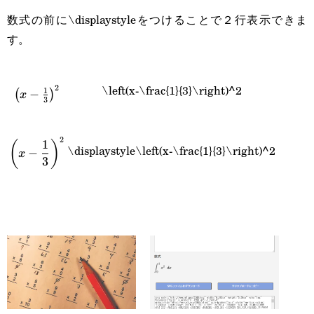
数式の前に\displaystyleをつけることで２行表示できま
す。
\left(x-
\left(x-\frac{1}{3}\right)^2
2
1
−
(
)
x
3
\frac{1}
{3}\right)^2
2
\displaystyle\left(x-
1
(
)
\displaystyle\left(x-\frac{1}{3}\right)^2
−
x
3
\frac{1}
{3}\right)^2