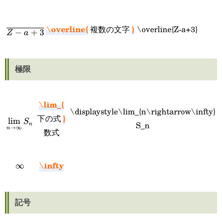
\overline{Z-
\overline{
}
複数の文字
\overline{Z-a+3}
−
+
3
Z
a
a+3}
極限
\lim_{
\displaystyle\lim_{n\rightarrow\infty}
\displaystyle\lim_{n\rightarrow\infty}
}
下の式
l
i
m
S
S_n
n
→
∞
n
数式
S_n
\infty
\infty
∞
記号