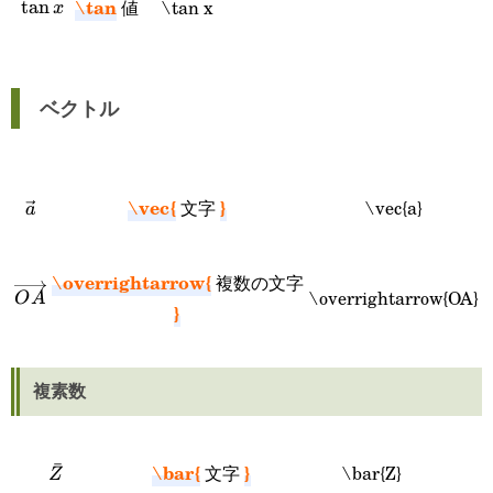
\tan
値
\tan x
\tan
t
a
n
x
x
ベクトル
\vec{
}
文字
\vec{a}
\vec{a}
a
\overrightarrow{
複数の文字
\overrightarrow{OA}
\overrightarrow{OA}
O
A
}
複素数
ˉ
\bar{
}
文字
\bar{Z}
\bar{Z}
Z