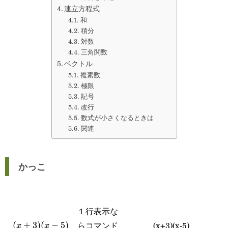
連立方程式
和
積分
対数
三角関数
ベクトル
複素数
極限
記号
改行
数式が小さくなるときは
関連
かっこ
１行表示な
らコマンド
(x+3)(x-5)
(x+3)
(
+
3
)
(
−
5
)
x
x