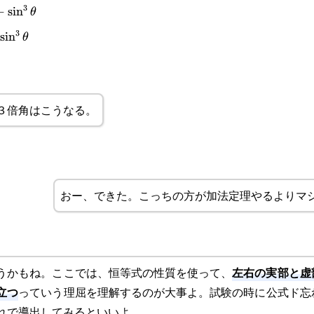
3
−
s
i
n
θ
3
heta-
s
i
n
θ
３倍角はこうなる。
おー、できた。こっちの方が加法定理やるよりマ
左右の実部と虚
うかもね。ここでは、恒等式の性質を使って、
立つ
っていう理屈を理解するのが大事よ。試験の時に公式ド忘
れで導出してみるといいよ。