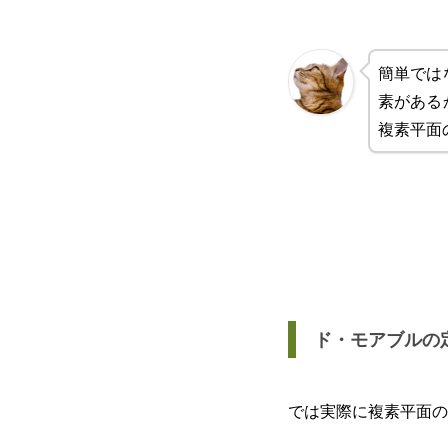
簡単では
素がある
複素平面
ド・モアブルの
では実際に複素平面の