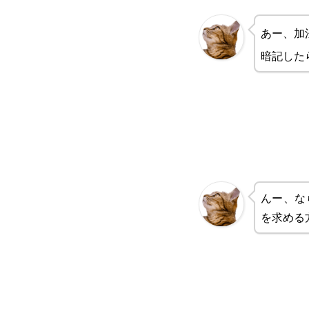
あー、加
暗記した
んー、な
を求める