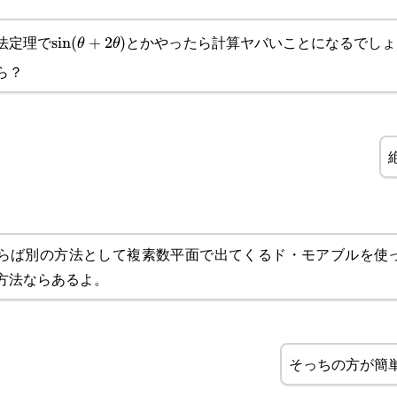
法定理で
とかやったら計算ヤバいことになるでしょ
\sin(\theta+2\theta)
s
i
n
(
+
2
)
θ
θ
ら？
らば別の方法として複素数平面で出てくるド・モアブルを使
方法ならあるよ。
そっちの方が簡