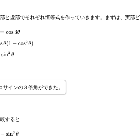
部と虚部でそれぞれ恒等式を作っていきます。まずは、実部ど
=
c
o
s
3
θ
2
theta=\cos
\theta-
o
s
(
1
−
c
o
s
)
θ
θ
3
3
s
i
n
θ
3\theta
コサインの３倍角ができた。
較すると
3
\theta\sin\theta-
−
s
i
n
θ