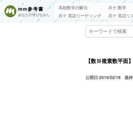
高校数学の解法
共テ 数学
mm参考書
あなたの学びなおし
共テ 英語リーディング
共テ 英語リ
【数Ⅲ複素数平面
公開日:2019/02/18
最終更