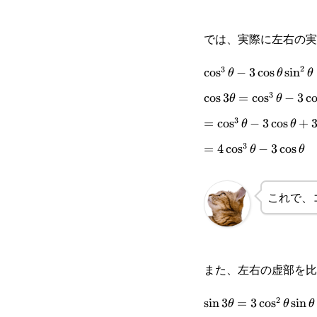
では、実際に左右の実
2
3
\cos^3\theta-
c
o
s
−
3
c
o
s
s
i
n
θ
θ
θ
3
3\cos\theta\sin^2\
\cos3\theta=\cos^3
c
o
s
3
=
c
o
s
−
3
c
θ
θ
3\theta
3
3\cos\theta(1-
=\cos^3\theta-
=
c
o
s
−
3
c
o
s
+
θ
θ
\cos^2\theta)
3
3\cos\theta+3\sin^
=4\cos^3\theta-
=
4
c
o
s
−
3
c
o
s
θ
θ
3\cos\theta
これで、
また、左右の虚部を比
2
\sin3\theta=3\cos^2
s
i
n
3
=
3
c
o
s
s
i
n
θ
θ
θ