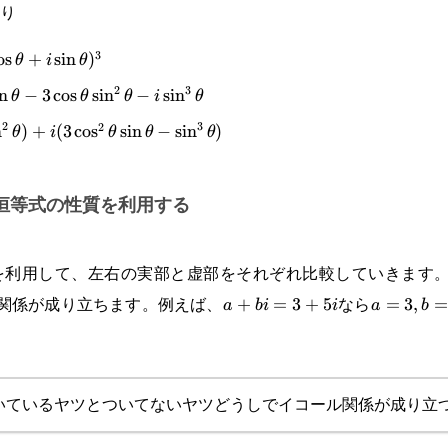
り
3
\theta=
o
s
+
s
i
n
)
θ
i
θ
2
3
os^2\theta\sin\theta-
n
−
3
c
o
s
s
i
n
−
s
i
n
θ
θ
θ
i
θ
2
3
2
heta-i\sin^3\theta
n
)
+
(
3
c
o
s
s
i
n
−
s
i
n
)
θ
i
θ
θ
θ
heta)+i(3\cos^2\theta\sin\theta-
恒等式の性質を利用する
利用して、左右の実部と虚部をそれぞれ比較していきます。複
]の関係が成り立ちます。例えば、
なら
a+bi=3+5i
+
=
3
+
5
a=3,b=5
=
3
,
a
bi
i
a
b
いているヤツとついてないヤツどうしでイコール関係が成り立