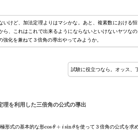
ないけど、加法定理よりはマシかな。あと、複素数における恒
から、これはこれで出来るようにならないといけないヤツなの
の強化を兼ねて３倍角の導出やってみようか。
試験に役立つなら。オッス、
定理を利用した三倍角の公式の導出
極形式の基本的な形
を使って３倍角の公式を求
\cos\theta+i
c
o
s
+
s
i
n
θ
i
θ
\sin\theta