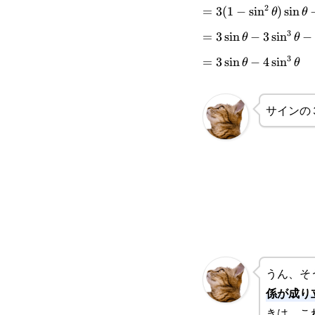
2
\sin^3\theta
=3(1-
=
3
(
1
−
s
i
n
)
s
i
n
θ
θ
3
\sin^2\theta)\sin\t
=3\sin\theta-
=
3
s
i
n
−
3
s
i
n
−
θ
θ
3
\sin^3\theta
3\sin^3\theta-
=3\sin\theta-
=
3
s
i
n
−
4
s
i
n
θ
θ
\sin^3\theta
4\sin^3\theta
サインの
うん、そ
係が成り
きは、こ