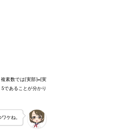
素数では[実部]=[実
であることが分かり
=
5
つワケね。