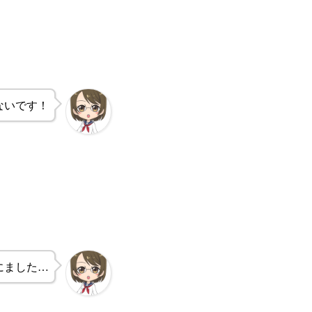
ないです！
にました…