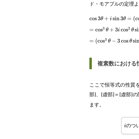
ド・モアブルの定理よ
\cos3\theta+i\sin3
c
o
s
3
+
s
i
n
3
=
(
c
θ
i
θ
3
2
(\cos\theta+i
=\cos^3\theta+3i\c
=
c
o
s
+
3
c
o
s
s
i
θ
i
θ
\sin\theta)^3
3
3\cos\theta\sin^2\t
=(\cos^3\theta-
=
(
c
o
s
−
3
c
o
s
s
i
θ
θ
3\cos\theta\sin^2\t
\sin^3\theta)
複素数における
ここで恒等式の性質を
部]、[虚部]＝[虚部
ます。
のつ
i
i