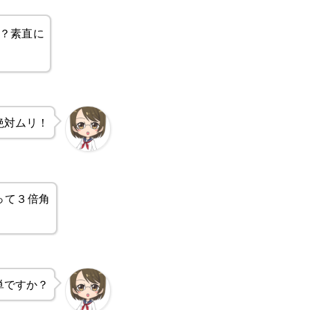
？素直に
絶対ムリ！
って３倍角
単ですか？