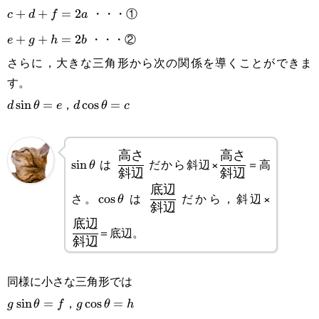
・・・①
c+d+f=2a
+
+
=
2
c
d
f
a
・・・②
e+g+h=2b
+
+
=
2
e
g
h
b
さらに，大きな三角形から次の関係を導くことができま
す。
，
d\sin\theta=e
s
i
n
=
d\cos\theta=c
c
o
s
=
d
θ
e
d
θ
c
高さ
高さ
\sin\theta
\cfrac{高
\cfrac{高
は
だから斜辺×
＝高
s
i
n
θ
斜辺
斜辺
さ}{斜
さ}{斜
底辺
\cos\theta
\cfrac{\text{底
\cfrac{
さ。
は
だから，斜辺×
c
o
s
θ
辺}
辺}
斜辺
辺}}{\text{斜
辺}}{\t
底辺
＝底辺。
辺}}
辺}}
斜辺
同様に小さな三角形では
，
g\sin\theta=f
s
i
n
=
g\cos\theta=h
c
o
s
=
g
θ
f
g
θ
h