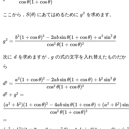
c
o
s
(
1
+
c
o
s
)
θ
θ
a\sin\theta}
ここから，
にあてはめるために
を求めます。
2
S(\theta)
(
)
g^2
{\cos\theta(1+\cos\theta)}
S
θ
g
2
2
2
2
(
1
+
c
o
s
)
−
2
s
i
n
(
1
+
c
o
s
)
+
s
i
n
g^2=\cfrac{b^2(1+\cos\theta)^2-
b
θ
ab
θ
θ
a
θ
2
=
g
2
2
c
o
s
(
1
+
c
o
s
)
θ
θ
2ab\sin\theta(1+\cos\theta)+a^2\sin^2\theta}
次に
を求めますが，
の式の文字を入れ替えたものだか
d
g
{\cos^2\theta(1+\cos\theta)^2}
d
g
ら
2
2
2
2
(
1
+
c
o
s
)
−
2
s
i
n
(
1
+
c
o
s
)
+
s
i
n
d^2=\cfrac{a^2(1+\cos\theta)^2-
a
θ
ab
θ
θ
b
θ
2
=
d
2
2
c
o
s
(
1
+
c
o
s
)
θ
θ
2ab\sin\theta(1+\cos\theta)+b^2\sin^2\theta}
2
2
d^2+g^2=\cfrac{(a^2+b^2)
+
=
d
g
{\cos^2\theta(1+\cos\theta)^2}
2
2
2
2
2
(
+
)
(
1
+
c
o
s
)
−
4
s
i
n
(
1
+
c
o
s
)
+
(
+
)
s
i
n
(1+\cos\theta)^2-
a
b
θ
ab
θ
θ
a
b
2
2
c
o
s
(
1
+
c
o
s
)
θ
θ
4ab\sin\theta(1+\cos\theta)+
=\cfrac{(a^2+b^2)
=
(a^2+b^2)\sin^2\theta}
2
2
2
2