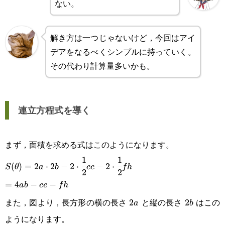
ない。
解き方は一つじゃないけど，今回はアイ
デアをなるべくシンプルに持っていく。
その代わり計算量多いかも。
連立方程式を導く
まず，面積を求める式はこのようになります。
1
1
S(\theta)=2a\cdot2b-
(
)
=
2
⋅
2
−
2
⋅
−
2
⋅
S
θ
a
b
ce
f
h
2
2
2\cdot\cfrac{1}
=4ab-
=
4
−
−
ab
ce
f
h
{2}ce-
また，図より，長方形の横の長さ
と縦の長さ
はこの
ce-fh
2a
2
2b
2
a
b
2\cdot\cfrac{1}{2}fh
ようになります。