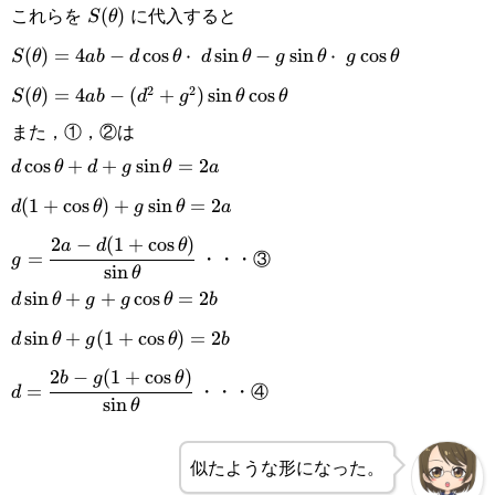
これらを
に代入すると
S(\theta)
(
)
S
θ
S(\theta)=4ab-
(
)
=
4
−
c
o
s
⋅
s
i
n
−
s
i
n
⋅
c
o
s
S
θ
ab
d
θ
d
θ
g
θ
g
θ
2
2
d\cos\theta\cdot d\sin\theta-
S(\theta)=4ab-
(
)
=
4
−
(
+
)
s
i
n
c
o
s
S
θ
ab
d
g
θ
θ
また，①，②は
g\sin\theta\cdot g\cos\theta
(d^2+g^2)\sin\theta\cos\theta
d\cos\theta+d+g\sin\theta=2a
c
o
s
+
+
s
i
n
=
2
d
θ
d
g
θ
a
d(1+\cos\theta)+g\sin\theta=2a
(
1
+
c
o
s
)
+
s
i
n
=
2
d
θ
g
θ
a
2
−
(
1
+
c
o
s
)
g=\cfrac{2a-
a
d
θ
・・・③
=
g
s
i
n
θ
d(1+\cos\theta)}
d\sin\theta+g+g\cos\theta=2b
s
i
n
+
+
c
o
s
=
2
d
θ
g
g
θ
b
{\sin\theta}
d\sin\theta+g(1+\cos\theta)=2b
s
i
n
+
(
1
+
c
o
s
)
=
2
d
θ
g
θ
b
2
−
(
1
+
c
o
s
)
d=\cfrac{2b-
b
g
θ
・・・④
=
d
s
i
n
θ
g(1+\cos\theta)}
{\sin\theta}
似たような形になった。