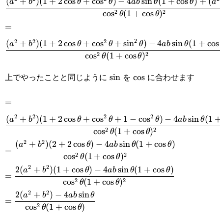
(
+
)
(
1
+
2
c
o
s
+
c
o
s
)
−
4
s
i
n
(
1
+
c
o
s
)
+
(
(1+2\cos\theta+\cos^2\theta)-4ab\sin\theta(1+\cos\
a
b
θ
θ
ab
θ
θ
a
{\cos^2\theta(1+\cos\theta)^2}
2
2
c
o
s
(
1
+
c
o
s
)
θ
θ
(a^2+b^2)\sin^2\theta}{\cos^2\theta(1+\cos\theta)^
=\cfrac{(a^2+b^2)
=
2
2
2
2
(
+
)
(
1
+
2
c
o
s
+
c
o
s
+
s
i
n
)
−
4
s
i
n
(
1
+
c
o
s
(1+2\cos\theta+\cos^2\theta+\sin^2\theta)-4ab\sin\t
a
b
θ
θ
θ
ab
θ
2
2
c
o
s
(
1
+
c
o
s
)
θ
θ
{\cos^2\theta(1+\cos\theta)^2}
上でやったことと同じように
を
に合わせます
\sin
s
i
n
\cos
c
o
s
=\cfrac{(a^2+b^2)
=
2
2
2
2
(
+
)
(
1
+
2
c
o
s
+
c
o
s
+
1
−
c
o
s
)
−
4
s
i
n
(
1
(1+2\cos\theta+\cos^2\theta+1-
a
b
θ
θ
θ
ab
θ
2
2
c
o
s
(
1
+
c
o
s
)
θ
θ
\cos^2\theta)-4ab\sin\theta(1+\cos\theta)}
2
2
(
+
)
(
2
+
2
c
o
s
)
−
4
s
i
n
(
1
+
c
o
s
)
=\cfrac{(a^2+b^2)
a
b
θ
ab
θ
θ
=
{\cos^2\theta(1+\cos\theta)^2}
2
2
c
o
s
(
1
+
c
o
s
)
θ
θ
(2+2\cos\theta)-4ab\sin\theta(1+\cos\theta)}
2
2
2
(
+
)
(
1
+
c
o
s
)
−
4
s
i
n
(
1
+
c
o
s
)
=\cfrac{2(a^2+b^2)
a
b
θ
ab
θ
θ
=
{\cos^2\theta(1+\cos\theta)^2}
2
2
c
o
s
(
1
+
c
o
s
)
θ
θ
(1+\cos\theta)-4ab\sin\theta(1+\cos\theta)}
2
2
2
(
+
)
−
4
s
i
n
=\cfrac{2(a^2+b^2)-4ab\sin\theta}
a
b
ab
θ
=
{\cos^2\theta(1+\cos\theta)^2}
2
c
o
s
(
1
+
c
o
s
)
θ
θ
{\cos^2\theta(1+\cos\theta)}