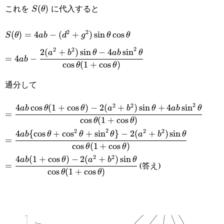
これを
に代入すると
S(\theta)
(
)
S
θ
2
2
S(\theta)=4ab-
(
)
=
4
−
(
+
)
s
i
n
c
o
s
S
θ
ab
d
g
θ
θ
2
2
2
2
(
+
)
s
i
n
−
4
s
i
n
(d^2+g^2)\sin\theta\cos\theta
=4ab-
a
b
θ
ab
θ
=
4
−
ab
c
o
s
(
1
+
c
o
s
)
θ
θ
\cfrac{2(a^2+b^2)\sin\theta-
通分して
4ab\sin^2\theta}
{\cos\theta(1+\cos\theta)}
2
2
2
4
c
o
s
(
1
+
c
o
s
)
−
2
(
+
)
s
i
n
+
4
s
i
n
=\cfrac{4ab\cos\theta(1+\cos\theta)-2(a^2+b^2)\sin
ab
θ
θ
a
b
θ
ab
θ
=
c
o
s
(
1
+
c
o
s
)
θ
θ
{\cos\theta(1+\cos\theta)}
2
2
2
2
4
{
c
o
s
+
c
o
s
+
s
i
n
}
−
2
(
+
)
s
i
n
=\cfrac{4ab\
ab
θ
θ
θ
a
b
θ
=
c
o
s
(
1
+
c
o
s
)
θ
θ
{\cos\theta+\cos^2\theta+\sin^2\theta\}-2(a^2+b^2)
2
2
4
(
1
+
c
o
s
)
−
2
(
+
)
s
i
n
=\cfrac{4ab(1+\cos\theta)-2(a^2+b^2)\sin\theta}
ab
θ
a
b
θ
(答え)
=
{\cos\theta(1+\cos\theta)}
c
o
s
(
1
+
c
o
s
)
θ
θ
{\cos\theta(1+\cos\theta)}