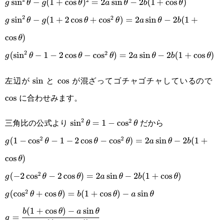
(1+\cos\theta)
2b(1+\cos\theta)+g(1+\cos\theta)^2
g\sin^2\theta-
s
i
n
−
(
1
+
c
o
s
)
=
2
s
i
n
−
2
(
1
+
c
o
s
)
g
θ
g
θ
a
θ
b
θ
2
2
g(1+\cos\theta)^2=2a\sin\theta-
g\sin^2\theta-
s
i
n
−
(
1
+
2
c
o
s
+
c
o
s
)
=
2
s
i
n
−
2
(
1
+
g
θ
g
θ
θ
a
θ
b
2b(1+\cos\theta)
g(1+2\cos\theta+\cos^2\theta)=2a\sin\theta-
c
o
s
)
θ
2
2b(1+\cos\theta)
2
g(\sin^2\theta-1-
(
s
i
n
−
1
−
2
c
o
s
−
c
o
s
)
=
2
s
i
n
−
2
(
1
+
c
o
s
)
g
θ
θ
θ
a
θ
b
θ
2\cos\theta-
左辺が
と
が混ざってゴチャゴチャしているので
\sin
s
i
n
\cos
c
o
s
\
\cos^2\theta)=2a\sin\theta-
に合わせみます。
c
o
s
2b(1+\cos\theta)
2
三角比の公式より
だから
2
\sin^2\theta=1-
s
i
n
=
1
−
c
o
s
θ
θ
2
2
\cos^2\theta
g(1-\cos^2\theta-1-
(
1
−
c
o
s
−
1
−
2
c
o
s
−
c
o
s
)
=
2
s
i
n
−
2
(
1
+
g
θ
θ
θ
a
θ
b
2\cos\theta-
c
o
s
)
θ
\cos^2\theta)=2a\sin\theta-
2
g(-2\cos^2\theta-
(
−
2
c
o
s
−
2
c
o
s
)
=
2
s
i
n
−
2
(
1
+
c
o
s
)
g
θ
θ
a
θ
b
θ
2b(1+\cos\theta)
2
2\cos\theta)=2a\sin\theta-
g(\cos^2\theta+\cos\theta)=b(1+\cos\theta)-
(
c
o
s
+
c
o
s
)
=
(
1
+
c
o
s
)
−
s
i
n
g
θ
θ
b
θ
a
θ
2b(1+\cos\theta)
(
1
+
c
o
s
)
−
s
i
n
a\sin\theta
g=\cfrac{b(1+\cos\theta)-
b
θ
a
θ
=
g