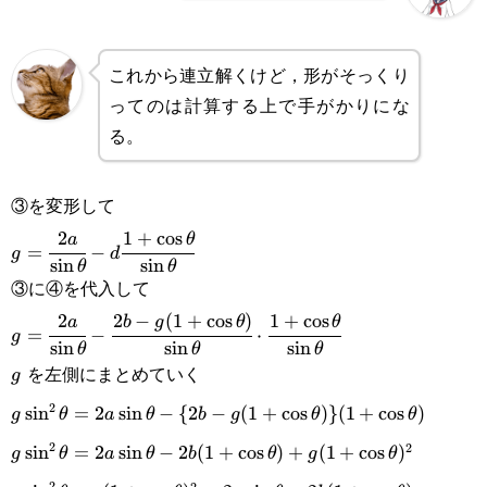
これから連立解くけど，形がそっくり
ってのは計算する上で手がかりにな
る。
③を変形して
2
1
+
c
o
s
g=\cfrac{2a}
a
θ
=
−
g
d
s
i
n
s
i
n
θ
θ
{\sin\theta}-
③に④を代入して
d\cfrac{1+\cos\theta}
2
2
−
(
1
+
c
o
s
)
1
+
c
o
s
g=\cfrac{2a}{\sin\theta}-\cfrac{2b-
a
b
g
θ
θ
=
−
⋅
g
s
i
n
s
i
n
s
i
n
θ
θ
θ
{\sin\theta}
g(1+\cos\theta)}
を左側にまとめていく
g
g
{\sin\theta}\cdot\cfrac{1+\cos\theta}
2
g\sin^2\theta=2a\sin\theta-
s
i
n
=
2
s
i
n
−
{
2
−
(
1
+
c
o
s
)}
(
1
+
c
o
s
)
g
θ
a
θ
b
g
θ
θ
{\sin\theta}
2
2
\{2b-g(1+\cos\theta)\}
g\sin^2\theta=2a\sin\theta-
s
i
n
=
2
s
i
n
−
2
(
1
+
c
o
s
)
+
(
1
+
c
o
s
)
g
θ
a
θ
b
θ
g
θ
2
2