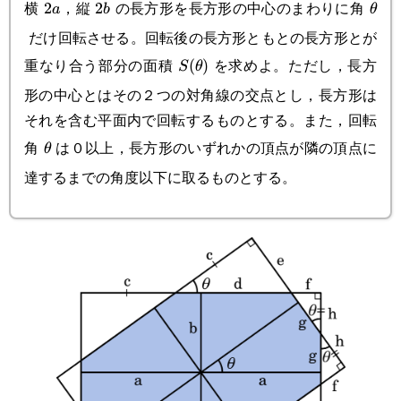
横
，縦
の長方形を長方形の中心のまわりに角
2a
2
2b
2
\the
a
b
θ
だけ回転させる。回転後の長方形ともとの長方形とが
重なり合う部分の面積
を求めよ。ただし，長方
S(\theta)
(
)
S
θ
形の中心とはその２つの対角線の交点とし，長方形は
それを含む平面内で回転するものとする。また，回転
角
は０以上，長方形のいずれかの頂点が隣の頂点に
\theta
θ
達するまでの角度以下に取るものとする。