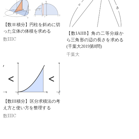
【数Ⅲ積分】円柱を斜めに切
った立体の体積を求める
【数IAIIB】角の二等分線か
数IIIC
ら三角形の辺の長さを求める
(千葉大2019第8問)
千葉大
【数III積分】区分求積法の考
え方と使い方を整理する
数IIIC