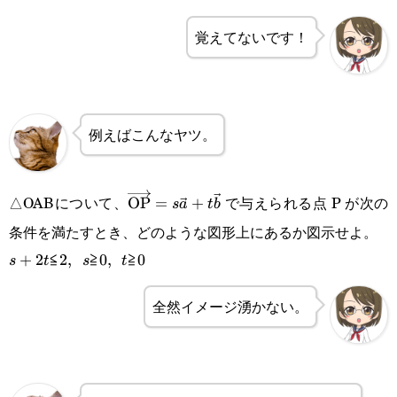
覚えてないです！
例えばこんなヤツ。
△OABについて、
で与えられる点 P が次の
\overrightarrow{\text{OP}}=s\vec{
OP
=
+
s
a
t
b
条件を満たすとき、どのような図形上にあるか図示せよ。
s+2t\text{≦}2,\enspace
+
2
≦
2
,
≧
0
,
≧
0
s
t
s
t
s\text{≧}0,\enspace t
全然イメージ湧かない。
\text{≧}0