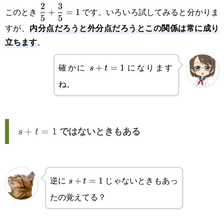
\displaystyle\frac{2}
2
3
このとき
です。いろいろ試してみると分かりま
+
=
1
5
5
{5}+\frac{3}{5}=1
内分点だろうと外分点だろうとこの関係は常に成り
すが、
立ちます
。
確かに
になります
s+t=1
+
=
1
s
t
ね。
s+t=1
+
=
1
ではないときもある
s
t
逆に
じゃないときもあっ
s+t=1
+
=
1
s
t
たの覚えてる？