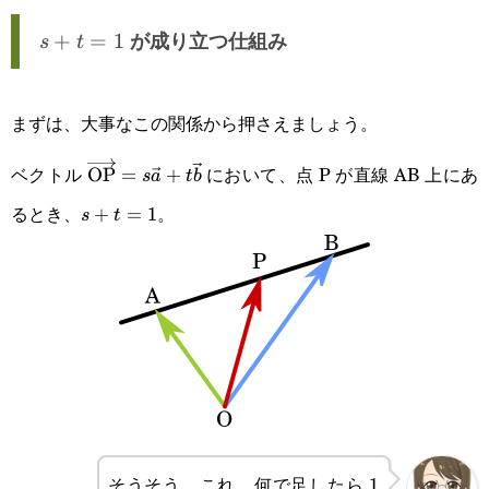
s+t=1
+
=
1
が成り立つ仕組み
s
t
まずは、大事なこの関係から押さえましょう。
ベクトル
において、点 P が直線 AB 上にあ
\overrightarrow{\text{OP}}=s\vec{a}+t\ve
OP
=
+
s
a
t
b
るとき、
。
s+t=1
+
=
1
s
t
そうそう、これ。何で足したら
1
1