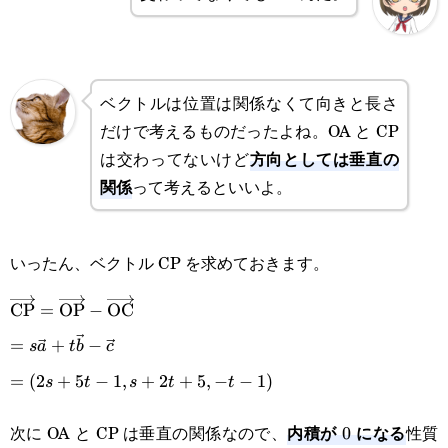
ベクトルは位置は関係なくて向きと長さ
だけで考えるものだったよね。OA と CP
方向としては垂直の
は交わってないけど
関係
って考えるといいよ。
いったん、ベクトル CP を求めておきます。
\overrightarrow{\text{CP}}=\overrightarrow{\text{
CP
=
OP
−
OC
\overrightarrow{\text{OC}}
=s\vec{a}+t\vec{b}-
=
+
−
s
a
t
b
c
\vec{c}
=(2s+5t-
=
(
2
+
5
−
1
,
+
2
+
5
,
−
−
1
)
s
t
s
t
t
1,s+2t+5,-
内積が
になる
次に OA と CP は垂直の関係なので、
性質
0
0