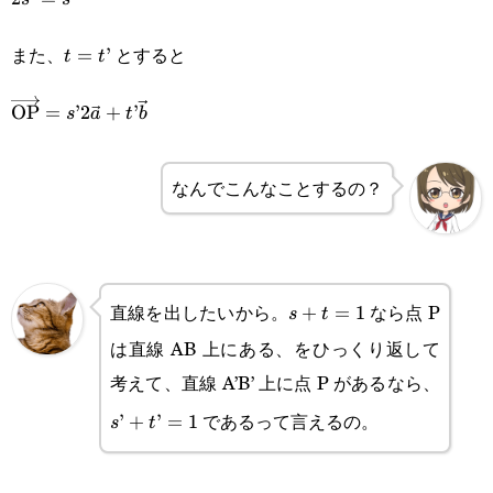
{2}s
2s’=s
また、
とすると
t=t’
=
’
t
t
\overrightarrow{\text{OP}}=s’2\vec{a}+t’\vec{b}
OP
=
’2
+
’
s
a
t
b
なんでこんなことするの？
直線を出したいから。
なら点 P
s+t=1
+
=
1
s
t
は直線 AB 上にある、をひっくり返して
考えて、直線 A’B’ 上に点 P があるなら、
s’+t’
であるって言えるの。
’
+
’
=
1
s
t