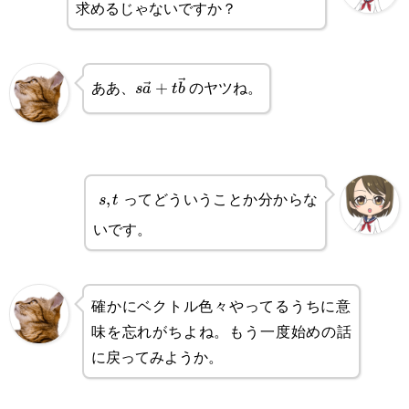
求めるじゃないですか？
t
ああ、
のヤツね。
s\vec{a}+t\vec{b}
+
s
a
t
b
ってどういうことか分からな
s,
,
s
t
いです。
t
確かにベクトル色々やってるうちに意
味を忘れがちよね。もう一度始めの話
に戻ってみようか。