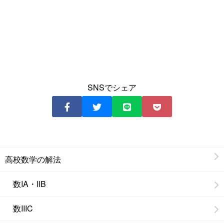
SNSでシェア
高校数学の解法
数IA・IIB
数IIIC