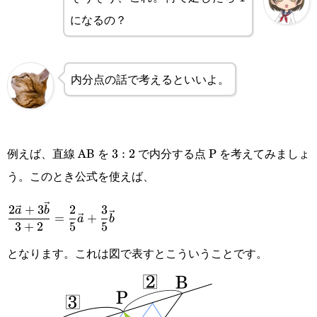
になるの？
内分点の話で考えるといいよ。
例えば、直線 AB を
で内分する点 P を考えてみましょ
3
3
:
2
う。このとき公式を使えば、
:
2
\displaystyle\frac{2\vec{a}+3\vec{b}}
2
+
3
2
3
a
b
=
+
a
b
3
+
2
5
5
{3+2}=\frac{2}{5}\vec{a}+\frac{3}
となります。これは図で表すとこういうことです。
{5}\vec{b}