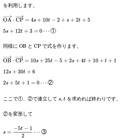
t-1)
を利用します。
\overrightarrow{\text{OA}}\cdot\overrightarrow{\t
OA
⋅
CP
=
4
+
10
−
2
+
+
2
+
5
s
t
s
t
2+s+2t+5
5s+12t+3=0\cdots\text{①}
5
+
12
+
3
=
0
⋯
①
s
t
同様に OB と CP で式を作ります。
\overrightarrow{\text{OB}}\cdot\overrightarrow{\t
OB
⋅
CP
=
10
+
25
−
5
+
2
+
4
+
10
+
+
1
s
t
s
t
t
5+2s+4t+10+t+1
12s+30t+6
12
+
30
+
6
s
t
2s+5t+1=0\cdots\text{②}
2
+
5
+
1
=
0
⋯
②
s
t
ここで①、②で連立して
を求めれば終わりです。
s,
,
s
t
t
②を変形して
\displaystyle
−
5
−
1
t
=
⋯
③
s
2