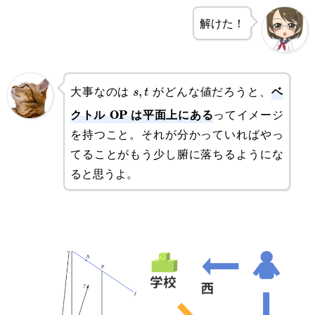
t
解けた！
ベ
大事なのは
がどんな値だろうと、
s,
,
s
t
クトル OP は平面上にある
ってイメージ
t
を持つこと。それが分かっていればやっ
てることがもう少し腑に落ちるようにな
ると思うよ。