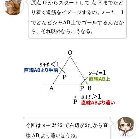
原点 O からスタートして 点 P までたど
り着く道筋をイメージするの。
s+t=1
+
=
1
s
t
でどんピシャAB上でゴールするんだか
ら、それ以外ならこうなる。
今回は
で右辺が2だから直
s+2t\text{≦}2
+
2
≦
2
s
t
線 AB より遠いほうね。