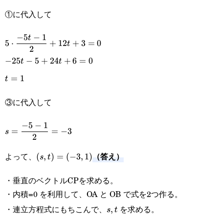
s=\frac{-5t-1}
①に代入して
{2}\cdots\text{③}
\displaystyle
−
5
−
1
t
5
⋅
+
12
+
3
=
0
t
2
5\cdot\frac{-5t-
-25t-
−
25
−
5
+
24
+
6
=
0
t
t
1}
5+24t+6=0
t=1
=
1
t
{2}+12t+3=0
③に代入して
\displaystyle
−
5
−
1
=
=
−
3
s
2
s=\frac{-5-
（答え）
よって、
(s,t)=
(
,
)
=
(
−
3
,
1
)
s
t
1}{2}=-3
(-3,1)
・垂直のベクトルCPを求める。
・内積=0 を利用して、OA と OB で式を2つ作る。
・連立方程式にもちこんで、
を求める。
s,
,
s
t