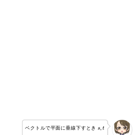
ベクトルで平面に垂線下すとき
s,
,
s
t