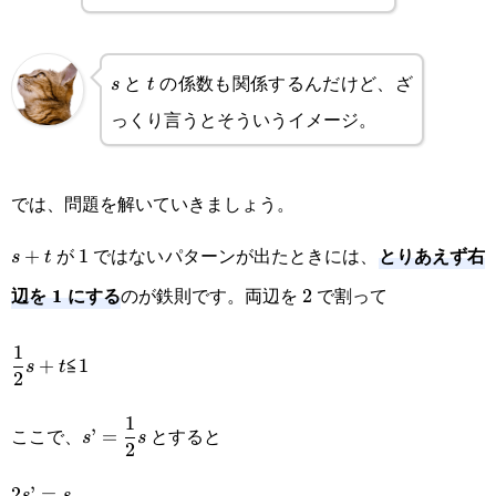
と
の係数も関係するんだけど、ざ
s
t
s
t
っくり言うとそういうイメージ。
では、問題を解いていきましょう。
とりあえず右
が
ではないパターンが出たときには、
s+t
+
1
1
s
t
辺を 1 にする
のが鉄則です。両辺を
で割って
2
2
\displaystyle\frac{1}
1
+
≦
1
s
t
2
{2}s+t\text{≦}1
\displaystyle
1
ここで、
とすると
’
=
s
s
2
s’=\frac{1}
\displaystyle
2
’
=
s
s