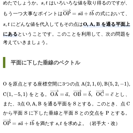
めたでしょうか。
はいろいろな値を取り得るのですが、
t
s,
,
s
t
もう一つ大事なポイントは
の式において、
t
\overrightarrow{\text{OP}}
OP
=
+
s
s
a
t
b
O, A, B を通る平面上
にどんな値を代入してもその点は
t
,
s
t
にある
ということです。このことを利用して、次の問題を
考えていきましょう。
平面に下した垂線のベクトル
O を原点とする座標空間に3つの点 A
, B
,
(2,
(
2
,
1
,
0
)
(5,
(
5
,
2
,
−
1
)
C
をとる。
とし、
(1,
(
1
,
−
5
,
1
)
\overrightarrow{\text{OA}}=\vec
OA
=
,
OB
=
1,
,
OC
=
2,
a
b
c
また、3点 O, A, B を通る平面を S とする。このとき、点 C
-5,
\overrightarrow{\text{OB}}=\vec
0)
-1)
から平面 S に下した垂線と平面 S との交点を P とする。
\
1)
\enspace\overrightarrow{\text{O
を満たす
を求めよ。（岩手大・改）
OP
=
+
s,
,
s
a
t
b
s
t