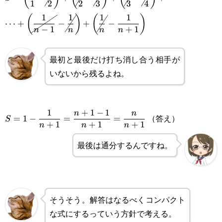
1
2
2
3
3
4
\cancel{\frac{1}
\displaystyle\cdots+\left(\cancel{\frac{1}
1
1
1
1
(
)
(
)
⋯
+
−
+
−
{2}}\right)+\left(\cancel{\frac{1}
−
1
+
1
n
n
n
n
{n-1}}-\cancel{\frac{1}
{2}}-\cancel{\frac{1}
{n}}\right)+\left(\cancel{\frac{1}{n}}-
最初と最後だけ打ち消し合う相手が
{3}}\right)+\left(\cancel{\frac{1}
\frac{1}{n+1}\right)
いないから残るよね。
{3}}-\cancel{\frac{1}{4}}\right)+
\displaystyle S=1-
1
+
1
−
1
n
n
（答え）
=
1
−
=
=
S
+
1
+
1
+
1
n
n
n
\frac{1}
最後は通分するんですね。
{n+1}=\frac{n+1-
1}{n+1}=\frac{n}
{n+1}
そうそう。解答はなるべくコンパクト
な式にするっていう方針で考える。