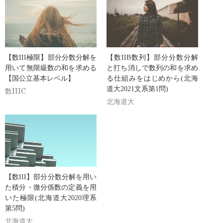
【数III極限】部分分数分解を
【数IIB数列】部分分数分解
用いて無限級数の和を求める
と打ち消しで数列の和を求め
【国公立基本レベル】
る仕組みをはじめから(北海
道大2021文系第1問)
数IIIC
北海道大
【数III】部分分数分解を用い
た積分・微分係数の定義を用
いた極限(北海道大2020理系
第5問)
北海道大