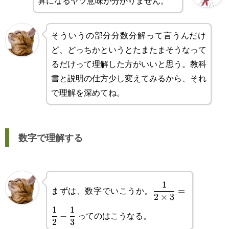
算になるヤツ意味が分かりません。
そういうの部分分数分解って言うんだけ
ど、どっちかというとたまたまそうなって
るだけって理解した方がいいと思う。教科
書と説明の仕方少し変えてみるから、それ
で理解を深めてね。
数字で理解する
\displaystyle\frac
1
まずは、数字でいこうか。
=
2
×
3
{2\times3}=\frac
1
1
ってのはこうなる。
−
{2}-\frac{1}{3}
2
3