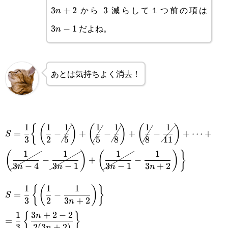
から
減らして１つ前の項は
4
3
+
2
3
3
3n-
n
だよね。
1
3
−
1
n
あとは気持ちよく消去！
\displaystyle S=\frac{1}{3}\bigg\
1
1
1
1
1
1
1
{
(
)
(
)
(
)
=
−
+
−
+
−
+
⋯
+
S
3
2
5
5
8
8
11
{\left(\frac{1}{2}-\cancel{\frac{1}
1
1
1
1
(
)
(
)
}
−
+
−
{5}}\right)+\left(\cancel{\frac{1}{5}}-
3
−
4
3
−
1
3
−
1
3
+
2
n
n
n
n
\cancel{\frac{1}
\displaystyle
1
1
1
{
(
)
}
=
−
S
{8}}\right)+\left(\cancel{\frac{1}{8}}-
3
2
3
+
2
n
S=\frac{1}{3}\left\
\displaystyle
1
3
+
2
−
2
{
}
n
\cancel{\frac{1}
=
{\left(\frac{1}{2}-
3
2
(
3
+
2
)
n