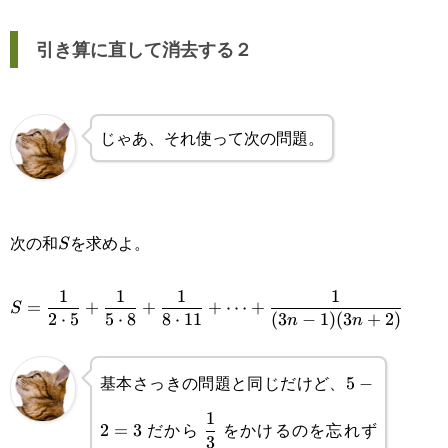
引き算に直して消去する２
じゃあ、それ使って次の問題。
次の和
を求めよ。
S
S
\displaystyle S=\frac{1}
1
1
1
1
=
+
+
+
⋯
+
S
2
⋅
5
5
⋅
8
8
⋅
11
(
3
−
1
)
(
3
+
2
)
n
n
{2\cdot5}+\frac{1}
{5\cdot8}+\frac{1}
基本さっきの問題と同じだけど、
5-
5
−
{8\cdot11}+\cdots+\frac{1}
\displaystyle\frac{1}
2=3
1
だから
をかけるのを忘れず
2
=
3
{(3n-1)(3n+2)}
3