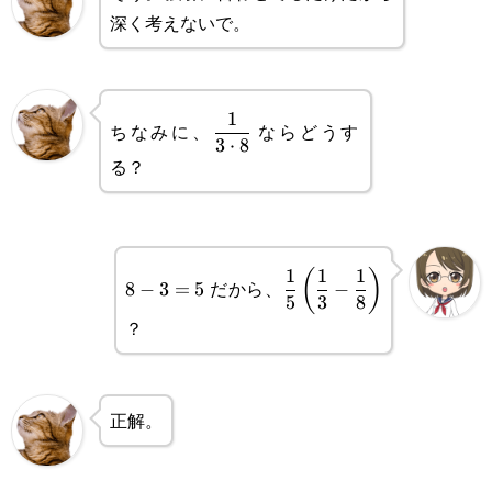
深く考えないで。
\displaystyle
1
ちなみに、
ならどうす
3
⋅
8
\frac{1}
る？
{3\cdot8}
8-
\displaystyle\frac{1}
1
1
1
(
)
だから、
8
−
3
=
5
−
5
3
8
3=5
{5}\left(\frac{1}{3}-
？
\frac{1}{8}\right)
正解。