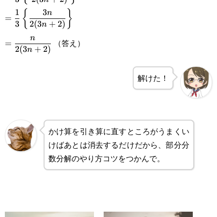
=\frac{1}
{11}}\right)+\cdots+\left(\cancel{\frac{1}
\displaystyle
1
3
\frac{1}
{
}
n
=
{3}\left\
{3n-4}}-\cancel{\frac{1}{3n-
3
2
(
3
+
2
)
n
=\frac{1}
{3n+2}\right)\right\}
\displaystyle
{\frac{3n+2-2}
n
1}}\right)+\left(\cancel{\frac{1}{3n-1}}-
（答え）
=
{3}\left\
2
(
3
+
2
)
n
=\frac{n}
{2(3n+2)}\right\}
\frac{1}{3n+2}\right)\bigg\}
{\frac{3n}
{2(3n+2)}
解けた！
{2(3n+2)}\right\}
かけ算を引き算に直すところがうまくい
けばあとは消去するだけだから、部分分
数分解のやり方コツをつかんで。