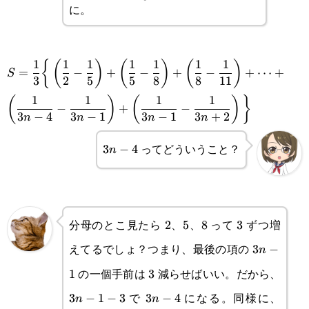
{3}
に。
\displaystyle S=\frac{1}{3}\bigg\
1
1
1
1
1
1
1
{
(
)
(
)
(
)
=
−
+
−
+
−
+
⋯
+
S
3
2
5
5
8
8
11
{\left(\frac{1}{2}-\frac{1}
1
1
1
1
(
)
(
)
}
−
+
−
{5}\right)+\left(\frac{1}{5}-
3
−
4
3
−
1
3
−
1
3
+
2
n
n
n
n
\frac{1}{8}\right)+\left(\frac{1}
ってどういうこと？
3n-
3
−
4
n
{8}-\frac{1}
4
{11}\right)+\cdots+\left(\frac{1}
{3n-4}-\frac{1}{3n-
分母のとこ見たら
、
、
って
ずつ増
2
2
5
5
8
8
3
3
1}\right)+\left(\frac{1}{3n-1}-
えてるでしょ？つまり、最後の項の
3n-
3
−
n
\frac{1}{3n+2}\right)\bigg\}
の一個手前は
減らせばいい。だから、
1
1
3
3
3n-
で
になる。同様に、
3
−
1
−
3
3n-
3
−
4
1-3
3n+
n
n