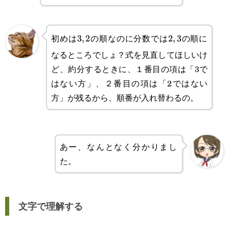
初めは
の順なのに分数では
の順に
3,2
3
,
2
2,3
2
,
3
なるところでしょ？式を見直してほしいけ
ど、約分するときに、１番目の項は「3で
はない方」、２番目の項は「2ではない
方」が残るから、順番が入れ替わるの。
あー、なんとなく分かりまし
た。
文字で理解する