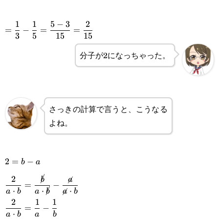
\displaystyle=\frac{1}
1
1
5
−
3
2
=
−
=
=
3
5
15
15
{3}-\frac{1}
分子が2になっちゃった。
{5}=\frac{5-3}
{15}=\frac{2}{15}
さっきの計算で言うと、こうなる
よね。
2=b-
2
=
−
b
a
a
\displaystyle\frac{2}
2
b
a
=
−
⋅
⋅
⋅
a
b
a
b
a
b
{a\cdot
\displaystyle\frac{2}
2
1
1
=
−
b}=\frac{\cancel{b}}
⋅
a
b
a
b