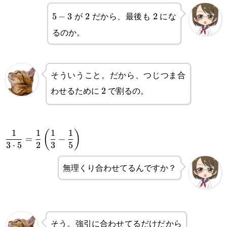
{a\cdot b}=\frac{1}
{a\cdot \cancel{b}}-
が
だから、最後も
にな
5-
5
−
3
2
2
2
2
{a}-\frac{1}{b}
\frac{\cancel{a}}
るのか。
3
{\cancel{a}\cdot b}
そういうこと。だから、つじつま合
わせるために
で割るの。
2
2
\displaystyle
1
1
1
1
(
)
=
−
3
⋅
5
2
3
5
\frac{1}{3\cdot
無理くり合わせてるんですか？
5}=\frac{1}
{2}\left(\frac{1}
{3}-\frac{1}
{5}\right)
そう。強引に合わせてるだけだから