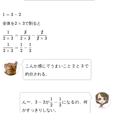
\displaystyle
1
=
3
−
2
全体を
で割ると
1=3-2
2\times3
2
×
3
\displaystyle \frac{1}
1
3
2
=
−
2
×
3
2
×
3
2
×
3
{2\times3}=\frac{\cancel{3}}
\displaystyle
1
1
1
=
−
{2\times\cancel{3}}-
2
×
3
2
3
\frac{1}
\frac{\cancel{2}}
{2\times3}=\frac{1}
こんか感じでうまいこと
と
で
2
2
3
3
{\cancel{2}\times3}
{2}-\frac{1}{3}
約分される。
3-
\displaystyle\frac{1}
1
1
んー、
が
になるの、何
3
−
2
−
2
3
2
{2}-\frac{1}{3}
かすっきりしない。