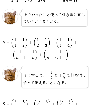
1
⋅
2
2
⋅
3
3
⋅
4
(
+
1
)
n
n
{1\cdot2}+\frac{1}
{2\cdot3}+\frac{1}
上でやったこと使って引き算に直し
{3\cdot4}+\cdots+\frac{1}
ていくとうまくいく。
{n(n+1)}
\displaystyle
1
1
1
1
1
1
(
)
(
)
(
)
=
−
+
−
+
−
+
S
1
2
2
3
3
4
S=\left(\frac{1}{1}-
\displaystyle\cdots+\left(\frac{1}
1
1
1
1
(
)
(
)
⋯
+
−
+
−
\frac{1}
−
1
+
1
n
n
n
n
{n-1}-\frac{1}
{2}\right)+\left(\frac{1}
{n}\right)+\left(\frac{1}{n}-
\displaystyle
+\displaystyle\frac{1}
1
1
{2}-\frac{1}
そうすると、
と
で打ち消し
−
+
\frac{1}{n+1}\right)
2
2
-\frac{1}{2}
{2}
{3}\right)+\left(\frac{1}
合って消えることになる。
{3}-\frac{1}{4}\right)+
\displaystyle S=\left(\frac{1}{1}-
1
1
1
1
1
1
(
)
(
)
(
)
=
−
+
−
+
−
+
S