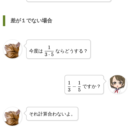
差が１でない場合
\displaystyle\frac{1}
1
今度は
ならどうする？
3
⋅
5
{3\cdot5}
\displaystyle\frac{1}
1
1
ですか？
−
3
5
{3}-\frac{1}{5}
それ計算合わないよ。