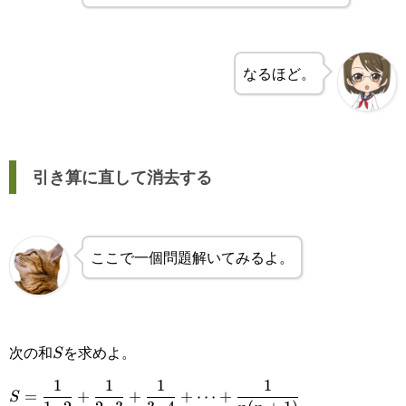
{5}-\frac{1}{6}
なるほど。
引き算に直して消去する
ここで一個問題解いてみるよ。
次の和
を求めよ。
S
S
\displaystyle S=\frac{1}
1
1
1
1
=
+
+
+
⋯
+
S