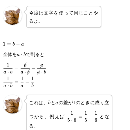
今度は文字を使って同じことや
るよ。
1=b-
1
=
−
b
a
全体を
で割ると
a
a\cdot
⋅
a
b
b
\displaystyle\frac{1}
1
b
a
=
−
⋅
⋅
⋅
a
b
a
b
a
b
{a\cdot
\displaystyle\frac{1}
1
1
1
=
−
b}=\frac{\cancel{b}}
⋅
a
b
a
b
{a\cdot b}=\frac{1}
{a\cdot \cancel{b}}-
{a}-\frac{1}{b}
これは、
と
の差が
のときに成り立
b
a
1
1
b
a
\frac{\cancel{a}}
\displaystyle\frac{1}
1
1
1
{\cancel{a}\cdot b}
つから、例えば
とな
=
−
5
⋅
6
5
6
{5\cdot6}=\frac{1}
る。