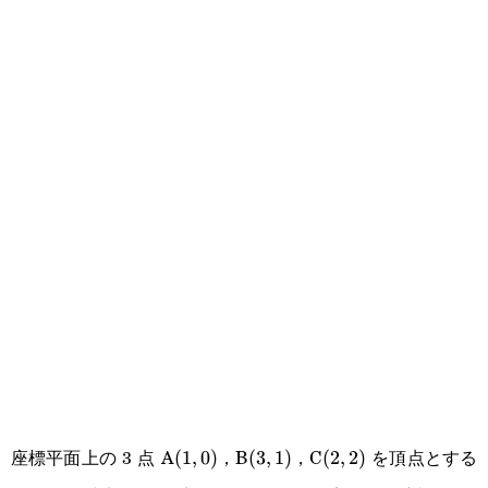
座標平面上の 3 点 A
，B
，C
を頂点とする
(1,0)
(
1
,
0
)
(3,1)
(
3
,
1
)
(2,2)
(
2
,
2
)