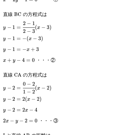
{2}
\cfrac{1}
2y-
直線 BC の方程式は
{2}=0
1=0
2
−
1
y-
−
1
=
(
−
3
)
y
x
2
−
3
1=\cfrac{2-
y-
−
1
=
−
(
−
3
)
y
x
1}{2-3}(x-
1=-
y-
−
1
=
−
+
3
y
x
3)
(x-
・・・②
1=-
x+y-
+
−
4
=
0
x
y
3)
x+3
4=0
直線 CA の方程式は
0
−
2
y-
−
2
=
(
−
2
)
y
x
1
−
2
2=\cfrac{0-
y-
−
2
=
2
(
−
2
)
y
x
2}{1-2}(x-
2=2(x-
y-
−
2
=
2
−
4
y
x
2)
2)
・・・③
2=2x-
2x-
2
−
−
2
=
0
x
y
4
y-