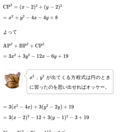
1)^2
6x-2y+10
2
2
2
\text{CP}^2=
CP
=
(
−
2
)
+
(
−
2
)
x
y
2
2
(x-2)^2+(y-
=x^2+y^2-
=
+
−
4
−
4
+
8
x
y
x
y
2)^2
4x-4y+8
よって
2
2
2
\text{AP}^2+\text{BP}^2+\text{CP}^2
AP
+
BP
+
CP
2
2
=3x^2+3y^2-
=
3
+
3
−
12
−
6
+
19
x
y
x
y
12x-6y+19
，
が出てくる方程式は円のとき
2
2
x^2
y^2
x
y
に習ったのを思い出せればオッケー。
2
2
=3(x^2-
=
3
(
−
4
)
+
3
(
−
2
)
+
19
x
x
y
y
2
2
4x)+3(y^2-
=3(x-
=
3
(
−
2
)
−
12
+
3
(
−
1
)
−
3
+
19
x
y
2y)+19
2)^2-
2
2