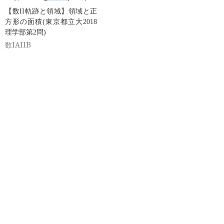
【数II軌跡と領域】領域と正
方形の面積(東京都立大2018
理学部第2問)
数IAIIB