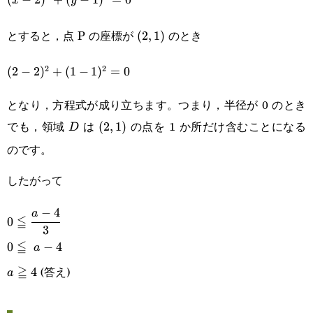
x
y
2)^2+
とすると，点 P の座標が
のとき
(2,1)
(
2
,
1
)
(y-
2
2
(2-
(
2
−
2
)
+
(
1
−
1
)
=
0
1)^2=0
2)^2+
となり，方程式が成り立ちます。つまり，半径が 0 のとき
(1-
でも，領域
は
の点を 1 か所だけ含むことになる
D
(2,1)
(
2
,
1
)
D
1)^2=0
のです。
したがって
−
4
0\leqq\cfrac{a-
a
≦
0
3
4}{3}
≦
0\leqq a-
0
−
4
a
≧
(答え)
4
a\geqq4
4
a