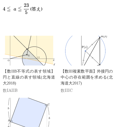
23
4\leqq a\leqq\cfrac{23}
≦
≦
(答え)
4
a
5
{5}
【数IIB不等式の表す領域】
【数III複素数平面】外接円の
円と直線の表す領域(北海道
中心の存在範囲を求める(北
大2018)
海道大2017)
数IAIIB
数IIIC