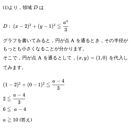
(1)より，領域
は
D
D
4
D: (x-2)^2+(y-
a
≦
2
2
:
(
−
2
)
+
(
−
1
)
D
x
y
3
1)^2\leqq\cfrac{a^4}
グラフを書いてみると，円が点 A を通るとき，その半径が
{3}
もっとも小さくなることが分かります。
そこで，円が点 A を通るとして，
を代入し
(x,y)=
(
,
)
=
(
1
,
0
)
x
y
てみます。
(1,0)
−
4
(1-2)^2+(0-
a
≦
2
2
(
1
−
2
)
+
(
0
−
1
)
3
1)^2\leqq\cfrac{a-
−
4
2\leqq\cfrac{a-
a
≦
2
4}{3}
3
4}{3}
≦
6\leqq a-
6
−
4
a
≧
(答え)
4
a\geqq10
10
a