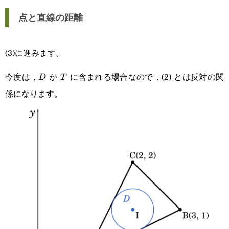
点と直線の距離
(3)に進みます。
今度は，
が
に含まれる場合なので，(2) とは反対の関
D
T
D
T
係になります。