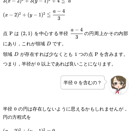
≦
3(x-2)^2+3(y-
3
(
−
2
)
+
3
(
−
1
)
+
4
x
y
a
12+3(y-
−
4
1)^2+4\leqq a
(x-2)^2+(y-
a
≦
2
2
(
−
2
)
+
(
−
1
)
x
y
1)^2-
3
1)^2\leqq\cfrac{a-
3+19
−
4
(2,1)
\cfrac{a-
a
4}{3}
点 P は
を中心する半径
の円周上かその内部
(
2
,
1
)
3
4}{3}
にあり，これが領域
です。
D
D
領域
が存在すれば少なくとも 1 つの点 P を含みます。
D
D
つまり，半径が 0 以上であれば良いことになります。
半径 0 を含むの？
半径 0 の円は存在しないように思えるかもしれませんが，
円の方程式を
2
2
(x-
(
−
2
)
+
(
−
1
)
=
0