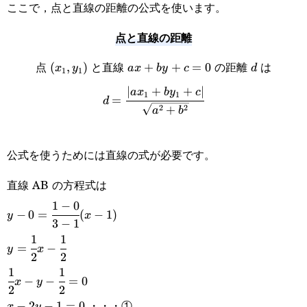
ここで，点と直線の距離の公式を使います。
点と直線の距離
(x_1,y_1)
ax+by+c=0
d
点
と直線
の距離
は
(
,
)
+
+
=
0
x
y
a
x
b
y
c
d
1
1
∣
+
+
∣
d=\cfrac{|ax_1+by_1+c|}
a
x
b
y
c
1
1
=
d
2
2
+
a
b
{\sqrt{a^2+b^2}}
公式を使うためには直線の式が必要です。
直線 AB の方程式は
1
−
0
y-
−
0
=
(
−
1
)
y
x
3
−
1
0=\cfrac{1-
1
1
y=\cfrac{1}
=
−
y
x
0}{3-1}(x-
2
2
{2}x-
1
1
\cfrac{1}
1)
−
−
=
0
x
y
\cfrac{1}
2
2
{2}x-y-
・・・①
x-
−
2
−
1
=
0
x
y