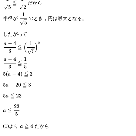
≦
だから
5
2
{\sqrt{5}}\leqq\cfrac{1}
1
\cfrac{1}
半径が
のとき，円は最大となる。
{\sqrt{2}}
5
{\sqrt{5}}
したがって
−
4
1
\cfrac{a-4}
2
a
(
)
≦
3
5
{3}\leqq\Big(\cfrac{1}
−
4
1
\cfrac{a-4}
a
≦
{\sqrt{5}}\Big)^2
3
5
{3}\leqq\cfrac{1}
≦
5(a-
5
(
−
4
)
3
a
{5}
≦
4)\leqq3
5a-
5
−
20
3
a
≦
20\leqq3
5a\leqq23
5
23
a
23
a\leqq\cfrac{23}
≦
a
5
{5}
(1)より
≧
だから
a\geqq4
4
a