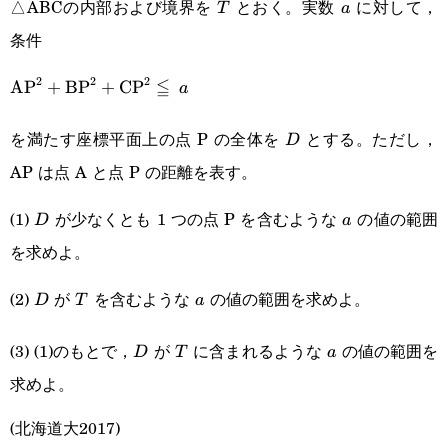
△ABCの内部および境界を
とおく。実数
に対して，
T
a
T
a
条件
2
2
2
≦
\text{AP}^2+\text{BP}^2+\text{CP}^2\leqq a
AP
+
BP
+
CP
a
を満たす座標平面上の点 P の全体を
とする。ただし，
D
D
AP は点 A と点 P の距離を表す。
(1)
が少なくとも 1 つの点 P を含むような
の値の範囲
D
a
D
a
を求めよ。
(2)
が
を含むような
の値の範囲を求めよ。
D
T
a
D
T
a
(3) (1)のもとで，
が
に含まれるような
の値の範囲を
D
T
a
D
T
a
求めよ。
(北海道大2017)