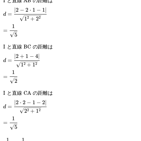
I と直線 AB の距離は
2=0
∣2
−
2
⋅
1
−
1∣
d=\cfrac{|2-
=
d
2
2
1
+
2
2\cdot1-1|}
1
=\cfrac{1}
=
{\sqrt{1^2+2^2}}
5
{\sqrt{5}}
I と直線 BC の距離は
∣2
+
1
−
4∣
d=\cfrac{|2+1-
=
d
2
2
1
+
1
4|}
1
=\cfrac{1}
=
{\sqrt{1^2+1^2}}
2
{\sqrt{2}}
I と直線 CA の距離は
∣2
⋅
2
−
1
−
2∣
d=\cfrac{|2\cdot2-
=
d
2
2
2
+
1
1-2|}
1
=\cfrac{1}
=
{\sqrt{2^2+1^2}}
5
{\sqrt{5}}
1
1
\cfrac{1}