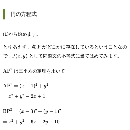
円の方程式
(1)から始めます。
とりあえず，点 P がどこかに存在しているということなの
で，P
として問題文の不等式に当てはめてみます。
(x,y)
(
,
)
x
y
2
は三平方の定理を用いて
\text{AP}^2
AP
2
2
2
\text{AP}^2=
AP
=
(
−
1
)
+
x
y
2
2
(x-1)^2+y^2
=x^2+y^2-
=
+
−
2
+
1
x
y
x
2x+1
2
2
2
\text{BP}^2=
BP
=
(
−
3
)
+
(
−
1
)
x
y
2
2
(x-3)^2+(y-
=x^2+y^2-
=
+
−
6
−
2
+
10
x
y
x
y