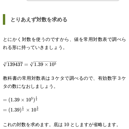
とりあえず対数を求める
とにかく対数を使うのですから、値を常用対数表で調べら
れる形に持っていきましょう。
\sqrt[4]
4
4
5
139437
=
1.39
×
1
0
{139437}=\sqrt[4]
教科書の常用対数表は３ケタで調べるので、有効数字３ケ
{1.39\times10^5}
タの数になおしましょう。
1
5
\displaystyle=
=
(
1.39
×
1
0
)
4
1
5
(1.39\times10^5)^\frac{1}
=
(
1.39
)
×
1
0
4
4
{4}\\\displaystyle=
これの対数を求めます。底は
としますが省略します。
10
10