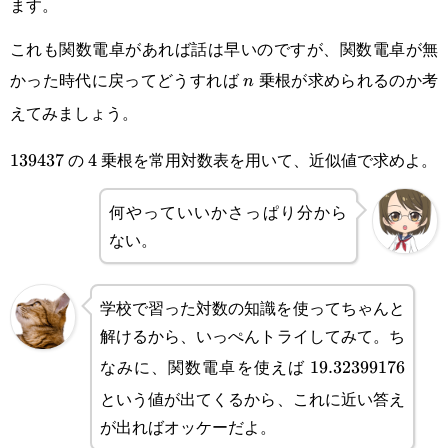
ます。
これも関数電卓があれば話は早いのですが、関数電卓が無
かった時代に戻ってどうすれば
乗根が求められるのか考
n
n
えてみましょう。
の
乗根を常用対数表を用いて、近似値で求めよ。
139437
139437
4
4
何やっていいかさっぱり分から
ない。
学校で習った対数の知識を使ってちゃんと
解けるから、いっぺんトライしてみて。ち
なみに、関数電卓を使えば
19.32399176
19.32399176
という値が出てくるから、これに近い答え
が出ればオッケーだよ。