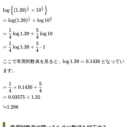
(1.39)^\frac{1}
{
}
1
5
\displaystyle\log\left\{(1.39)^\frac{1}
l
o
g
(
1.39
)
×
1
0
{4}\times10^\frac{5}{4}
4
4
1
5
{4}\times10^\frac{5}
=
l
o
g
(
1.39
)
+
l
o
g
1
0
4
4
{4}\right\}\\=\displaystyle\log(1.39)^\frac{1}
1
5
=
l
o
g
1.39
+
l
o
g
10
4
4
{4}+\log10^\frac{5}
1
5
=
l
o
g
1.39
+
⋅
1
{4}\\\displaystyle=\frac{1}
4
4
{4}\log1.39+\frac{5}
ここで常用対数表を見ると、
となってい
\log1.39=0.1430
l
o
g
1.39
=
0.1430
{4}\log10\\\displaystyle=\frac{1}
ます。
{4}\log1.39+\frac{5}{4}\cdot1
\displaystyle=\frac{1}{4}\times0.1430+\frac{5}
1
5
=
×
0.1430
+
4
4
{4}\\\displaystyle=0.03575+1.25\\\displaystyle\text
=
0.03575
+
1.25
≒
1.286