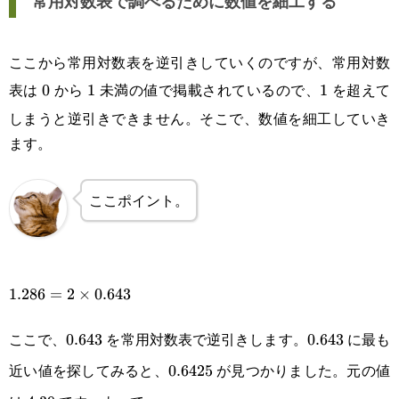
常用対数表で調べるために数値を細工する
ここから常用対数表を逆引きしていくのですが、常用対数
表は
から
未満の値で掲載されているので、
を超えて
0
0
1
1
1
1
しまうと逆引きできません。そこで、数値を細工していき
ます。
ここポイント。
1.286=2\times0.643
1.286
=
2
×
0.643
ここで、
を常用対数表で逆引きします。
に最も
0.643
0.643
0.643
0.643
近い値を探してみると、
が見つかりました。元の値
0.6425
0.6425