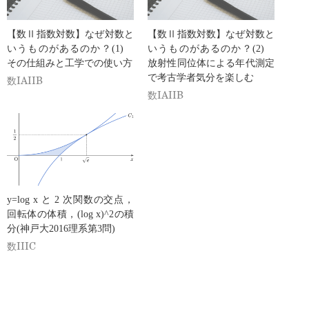
【数Ⅱ指数対数】なぜ対数と
【数Ⅱ指数対数】なぜ対数と
いうものがあるのか？(1)
いうものがあるのか？(2)
その仕組みと工学での使い方
放射性同位体による年代測定
で考古学者気分を楽しむ
数IAIIB
数IAIIB
y=log x と 2 次関数の交点，
回転体の体積，(log x)^2の積
分(神戸大2016理系第3問)
数IIIC