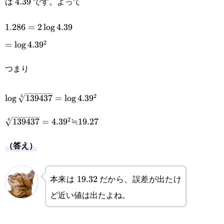
は
です。よって
4.39
4.39
1.286=2\log4.39
1.286
=
2
l
o
g
4.39
2
=\log4.39^2
=
l
o
g
4.3
9
つまり
\log\sqrt[4]
2
4
l
o
g
139437
=
l
o
g
4.3
9
{139437}=\log4.39^2\\\sqrt[4]
2
4
139437
=
4.3
9
≒
19.27
{139437}=4.39^2\text{≒}19.27
（答え）
本来は
だから、誤差が出たけ
19.32
19.32
ど近い値は出たよね。