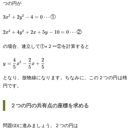
つの円が
2
2
\displaystyle
3
+
2
−
4
=
0
⋯
①
x
y
3x^2+2y^2-
2
2
2x^2+4y^2+2x+5y-
2
+
4
+
2
+
5
−
10
=
0
⋯
②
x
y
x
y
4=0\cdots\text{①}
10=0\cdots\text{②}
の場合、連立して①×２ー②を計算すると
\displaystyle
4
2
2
2
=
−
+
y
x
x
5
5
5
y=\frac{4}
となり、放物線になります。ちなみに、この２つの円は楕
{5}x^2-
円です。
\frac{2}
{5}x+\frac{2}
２つの円の共有点の座標を求める
{5}
問題(2)に進みましょう。２つの円は