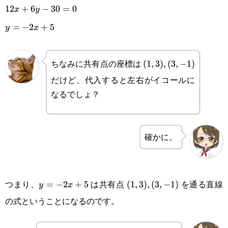
12x+6y-
12
+
6
−
30
=
0
x
y
30=0\\y=-2x+5
=
−
2
+
5
y
x
ちなみに共有点の座標は
(1,3),
(
1
,
3
)
,
(
3
,
−
1
)
だけど、代入すると左右がイコールに
(3,-1)
なるでしょ？
確かに。
つまり、
は共有点
を通る直線
y=-2x+5
=
−
2
+
5
(1,3),
(
1
,
3
)
,
(
3
,
−
1
)
y
x
の式ということになるのです。
(3,-1)