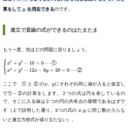
算をして
を消去できる
のです。
\enspace
y
y
y
連立で直線の式ができるのはたまたま
もう一度、先ほどの問題に戻りましょう。
{
2
2
\begin{cases}\displaystyle x^2+y^2-
+
−
10
=
0
⋯
①
x
y
2
2
+
−
12
−
6
+
20
=
0
⋯
②
x
y
x
y
10=0\cdots\text{①}\\x^2+y^2-
12x-
ここで ① と ② の
にそれぞれ同じ値が入ると仮定し
x,\enspace
,
x
y
て①－②の計算をします。２つの式は円を表しているの
6y+20=0\cdots\text{②}\end{cases}
y
で、そこに入る値は２つの円の共有点の座標であるはずで
す（上で説明した通り、2つの式の
に同じ数が入らな
x,y
,
x
y
いと連立方程式が成り立たない）。