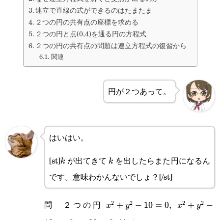
連立で直線の式ができるのはたまたま
２つの円の共有点の座標を求める
２つの円と点(0,4)を通る円の方程式
２つの円の共有点の問題は連立方程式の復習から
関連
円が２つあって。
はいはい。
[st]
が出てきて
を出したらまた円になるん
k
k
k
k
です。意味わかんないでしょ？[/st]
問 ２つの円
2
2
2
2
x^2+y^2-
+
−
10
=
0
,
+
−
x
y
x
y