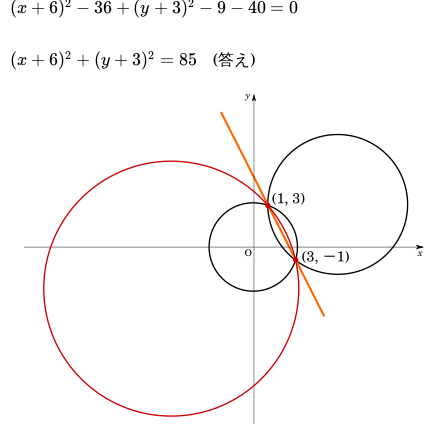
2
2
(x+6)^2-
(
+
6
)
−
36
+
(
+
3
)
−
9
−
40
=
0
x
y
36+
(答え)
2
2
(x+6)^2+
(
+
6
)
+
(
+
3
)
=
85
x
y
(y+3)^2-
(y+3)^2=85
9-40=0