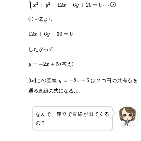
{
2
2
+
−
12
−
6
+
20
=
0
⋯
②
x
y
x
y
10=0\cdots\text{①}\\x^2+y^2-
①－②より
12x-
6y+20=0\cdots\text{②}\end{cases}
12x+6y-
12
+
6
−
30
=
0
x
y
30=0
したがって
(答え)
y=-2x+5
=
−
2
+
5
y
x
[te]この直線
は２つ円の共有点を
y=-2x+5
=
−
2
+
5
y
x
通る直線の式になるよ。
なんで、連立で直線が出てくる
の？