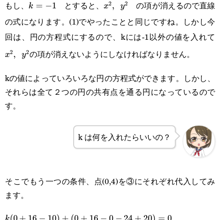
もし、
とすると、
の項が消えるので直線
2
2
k=-1
=
−
1
x^2,\enspace
,
k
x
y
の式になります。(1)でやったことと同じですね。しかし今
y^2
回は、円の方程式にするので、kには-1以外の値を入れて
x
の項が消えないようにしなければなりません。
2
2
,
y
x
y
kの値によっていろいろな円の方程式ができます。しかし、
それらは全て２つの円の共有点を通る円になっているので
す。
k は何を入れたらいいの？
そこでもう一つの条件、点(0,4)を③にそれぞれ代入してみ
ます。
k(0+16-
(
0
+
16
−
10
)
+
(
0
+
16
−
0
−
24
+
20
)
=
0
k