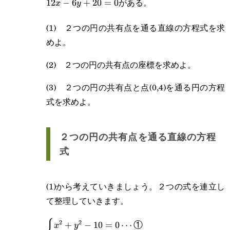
がある。
10=0,\enspace
12
−
6
+
20
=
0
x
y
x^2+y^2-12x-
(1) ２つの円の共有点を通る直線の方程式を求
6y+20=0
めよ。
(2) ２つの円の共有点の座標を求めよ。
(3) ２つの円の共有点と点(0,4)を通る円の方程
式を求めよ。
２つの円の共有点を通る直線の方程
式
(1)から考えていきましょう。２つの式を連立し
て整理していきます。
2
2
\begin{cases}\displaystyle x^2+y^2-
+
−
10
=
0
⋯
①
x
y