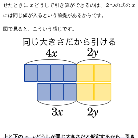
せたときに
どうしで引き算ができるのは、２つの式の
x
x
x
x
には同じ値が入るという前提があるからです。
図で見ると、こういう感じです。
上と下の
どうしが同じ大きさだと仮定するから、引き
x,
,
x
y