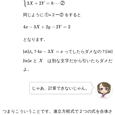
{
3
+
2
=
8
⋯
②
X
Y
2x+y=5\enspace\cdots\text{①}\\3X+2Y=8\
同じように ①×２ー② をすると
4x-
4
−
3
+
2
−
2
=
2
x
X
y
Y
3X+2y-
となります。
2Y=2
[st]ん？
ってしたらダメなの？[/st]
4x-
4
−
3
=
x
X
x
[te]
と
は別な文字だから引いたらダメだ
3X=x
x
X
x
X
よ。
じゃあ、計算できないじゃん。
つまりこういうことです。連立方程式で２つの式を合体さ