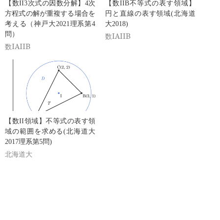
【数II3次式の因数分解】4次
【数IIB不等式の表す領域】
方程式の解が重複する場合を
円と直線の表す領域(北海道
考える（神戸大2021理系第4
大2018)
問）
数IAIIB
数IAIIB
【数II領域】不等式の表す領
域の範囲を求める(北海道大
2017理系第5問)
北海道大