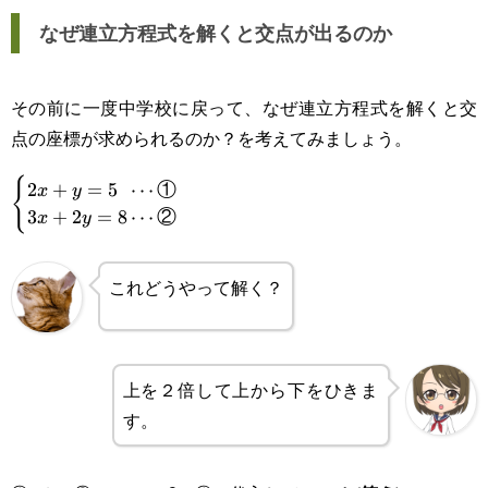
なぜ連立方程式を解くと交点が出るのか
その前に一度中学校に戻って、なぜ連立方程式を解くと交
点の座標が求められるのか？を考えてみましょう。
{
\begin{cases}\displaystyle
2
+
=
5
⋯
①
x
y
3
+
2
=
8
⋯
②
x
y
2x+y=5\enspace\cdots\text{①}\\3x+2y=8\cdots\tex
これどうやって解く？
上を２倍して上から下をひきま
す。