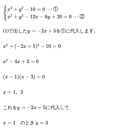
{
2
2
\begin{cases}\displaystyle x^2+y^2-
+
−
10
=
0
⋯
①
x
y
2
2
+
−
12
−
6
+
20
=
0
⋯
②
x
y
x
y
10=0\cdots\text{①}\\x^2+y^2-
12x-
(1)で出した
を①に代入します。
y=-2x+5
=
−
2
+
5
y
x
6y+20=0\cdots\text{②}\end{cases}
2
2
x^2+
+
(
−
2
+
5
)
−
10
=
0
x
x
(-2x+5)^2-
2
x^2-
−
4
+
3
=
0
x
x
10=0
4x+3=0
(x-1)
(
−
1
)
(
−
3
)
=
0
x
x
(x-
x=1,\enspace
=
1
,
3
x
3)=0
3
これを
に代入して
y=-2x+5
=
−
2
+
5
y
x
のとき
x=1
=
1
y=3
=
3
x
y