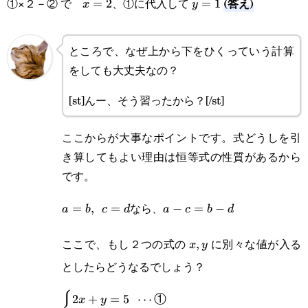
(答え)
①×２－② で
、①に代入して
x=2
=
2
y=1
=
1
x
y
ところで、なぜ上から下をひくっていう計算
をしても大丈夫なの？
[st]んー、そう習ったから？[/st]
ここからが大事なポイントです。式どうしを引
き算してもよい理由は恒等式の性質があるから
です。
なら、
a=b,\enspace
=
,
=
a-
−
=
−
a
b
c
d
a
c
b
d
c=d
c=b-
ここで、もし２つの式の
に別々な値が入る
x,
,
x
y
d
としたらどうなるでしょう？
y
\begin{cases}\displaystyle
2
+
=
5
⋯
①
x
y