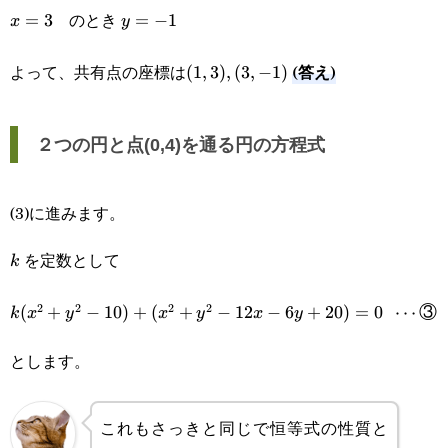
のとき
x=3
=
3
y=-1
=
−
1
x
y
(答え)
よって、共有点の座標は
(1,3),
(
1
,
3
)
,
(
3
,
−
1
)
(3,-1)
２つの円と点(0,4)を通る円の方程式
(3)に進みます。
を定数として
k
k
2
2
2
2
k(x^2+y^2-10)+(x^2+y^2-12x-
(
+
−
10
)
+
(
+
−
12
−
6
+
20
)
=
0
⋯
③
k
x
y
x
y
x
y
6y+20)=0\enspace\cdots\text③
とします。
これもさっきと同じで恒等式の性質と
x,\ensp