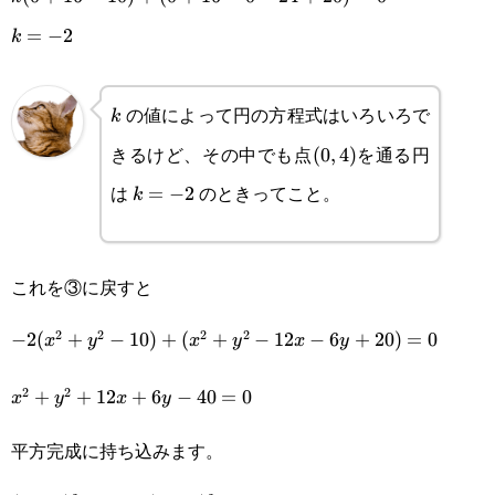
10)+
k=-2
=
−
2
k
(0+16-0-
24+20)=0
の値によって円の方程式はいろいろで
k
k
きるけど、その中でも点
を通る円
(0,4)
(
0
,
4
)
は
のときってこと。
k=-2
=
−
2
k
これを③に戻すと
2
2
2
2
-2(x^2+y^2-
−
2
(
+
−
10
)
+
(
+
−
12
−
6
+
20
)
=
0
x
y
x
y
x
y
10)+
2
2
x^2+y^2+12x+6y-
+
+
12
+
6
−
40
=
0
x
y
x
y
(x^2+y^2-
40=0
平方完成に持ち込みます。
12x-
6y+20)=0