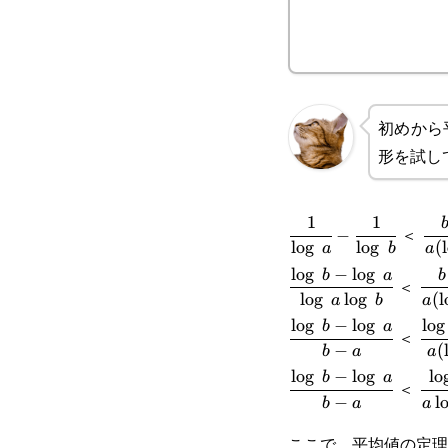
初めから
形を試し
1
1
\cfrac{1}
\cf
＜
−
l
o
g
l
o
g
(
l
a
b
a
{\log a}-
{a(
l
o
g
−
l
o
g
\cfrac{\log b-
\cf
b
a
b
＜
\cfrac{1}
l
o
g
l
o
g
(
l
a
b
a
\log a}
{a(
l
o
g
−
l
o
g
l
o
g
\cfrac{\log b-
\cf
b
a
{\log b}
＜
{\log a\log b}
−
(
b
a
a
\log a}{b-a}
{a(
l
o
g
−
l
o
g
l
o
\cfrac{\log b-
\cf
b
a
＜
−
l
b
a
a
\log a}{b-a}
{a\
ここで，平均値の定