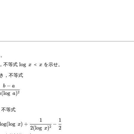
よ。
，不等式
＜
を示せ。
\log x
l
o
g
x
x
x
き，不等式
−
cfrac{b-a}
b
a
2
(
l
o
g
)
a
a
a(\log a)^2}
，不等式
1
1
_e^x \cfrac{dt}
\log(\log x)+\cfrac{1}
l
o
g
(
l
o
g
)
+
−
x
2
2
(
l
o
g
)
2
x
{2(\log x)^2}-