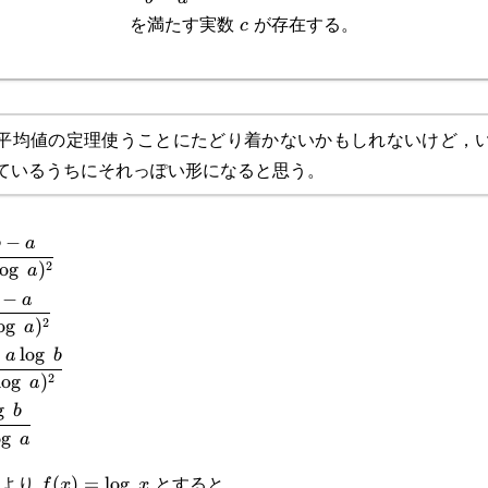
f(a)}{b-
を満たす実数
が存在する。
c
c
a}=f'(c)
平均値の定理使うことにたどり着かないかもしれないけど，
ているうちにそれっぽい形になると思う。
−
rac{b-a}
b
a
2
o
g
)
a
\log a)^2}
−
rac{b-a}
a
2
o
g
)
a
\log a)^2}
l
o
g
rac{\log a\log b}
a
b
2
l
o
g
)
a
\log a)^2}
g
rac{\log b}
b
o
g
a
log a}
理より
とすると
f(x)=\log x
(
)
=
l
o
g
f
x
x