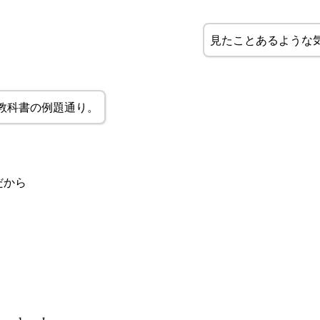
a}
見たことあるような
教科書の例題通り。
rac{b}
だから