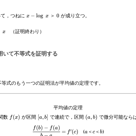
おいて，つねに
＞
が成り立つ。
x-
−
l
o
g
0
0
x
x
\log x
＜
（証明終わり）
x
x
用いて不等式を証明する
，不等式のもう一つの証明法が平均値の定理です。
平均値の定理
関数
が区間
で連続で，区間
で微分可能なら
f(x)
(
)
[a,b]
[
,
]
(a,b)
(
,
)
f
x
a
b
a
b
(
)
−
(
)
\cfrac{f(b)-
a
c
b
f
b
f
a
(
＜
＜
)
′
=
(
)
f
c
a
c
b
−
b
a