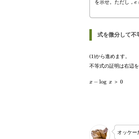
を示せ。ただし，
e
e
式を微分して不
(1)から進めます。
不等式の証明は右辺
＞
x-
−
l
o
g
0
0
x
x
\log x
オッケー