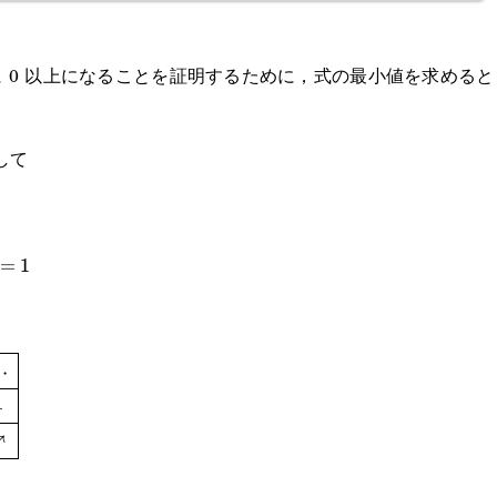
 0 以上になることを証明するために，式の最小値を求める
して
=1
=
1
.5}\begin{array}
⋯
+
ne x&\cdots&1&\cdots\\\hline f'(x)&-
↗
&\searrow&1&\nearrow\\\hline\end{array}
1