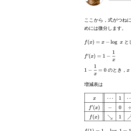
ここから，式がつねに
めには微分します。
と
f(x)=x-
(
)
=
−
l
o
g
f
x
x
x
1
\log x
f'(x)=1-
′
(
)
=
1
−
f
x
x
\cfrac{1}
1
1-
x
のとき，
1
−
=
0
x
{x}
x
\cfrac{1}
増減表は
{x}=0
\def\arraystretch{1
⋯
1
x
′
(
)
−
0
f
x
{|c||c|c|c|}\hli
(
)
↘
1
f
x
&0&+\\\hline f(x)
f(1)=1-
(
1
)
=
1
−
l
o
g
1
=