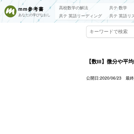
高校数学の解法
共テ 数学
mm参考書
あなたの学びなおし
共テ 英語リーディング
共テ 英語リ
【数III】微分や平
公開日:2020/06/23
最終更