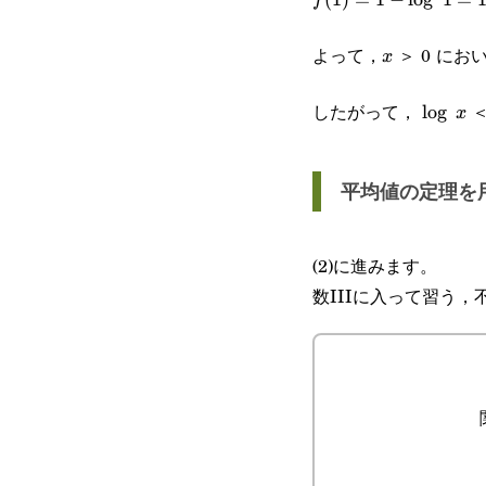
f
\log 1=1
よって，
＞ 0 に
x
x
したがって，
\log x
l
o
g
x
平均値の定理を
(2)に進みます。
数IIIに入って習う