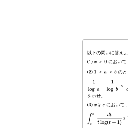
以下の問いに答え
(1)
＞
において
x
0
0
x
(2)
＜
＜
のと
1
1
a
b
a
b
1
1
\cfrac{1}
\
＜
−
l
o
g
l
o
g
a
b
{\log a}-
{
を示せ。
\cfrac{1}
(3)
≧
において
x
e
x
e
{\log b}
x
\displaystyle\int
d
t
∫
≧
l
o
g
(
+
1
)
t
t
{t\log(t+1)}
e