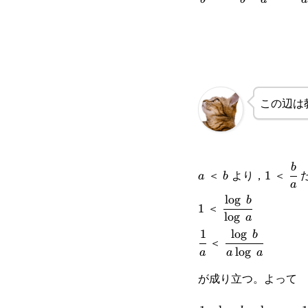
{b}
\log a}{b-a}
{
この辺は
a
b
1
\cf
b
＜
より，
＜
1
a
b
a
{a}
l
o
g
1
\cfrac{\log b}
b
＜
1
l
o
g
a
{\log a}
1
l
o
g
\cfrac{1}
\cfrac{\log b}
b
＜
l
o
g
a
a
a
{a}
{a\log a}
が成り立つ。よって