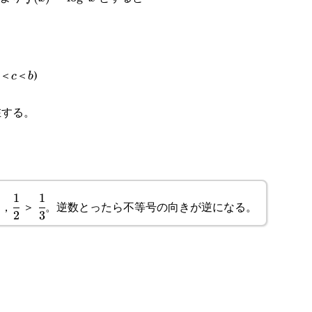
c
b
＜
＜
)
c
b
する。
1
1
\cfrac{1}
\cfrac{1}
ら，
＞
。逆数とったら不等号の向きが逆になる。
2
3
{2}
{3}
cfrac{1}
a