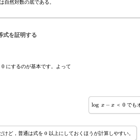
は自然対数の底である。
\cfrac{1}{2}
等式を証明する
を
にするのが基本です。よって
0
0
＜
でも
\log x-
l
o
g
−
0
0
x
x
x
だけど，普通は式を 0 以上にしておくほうが計算しやすい。