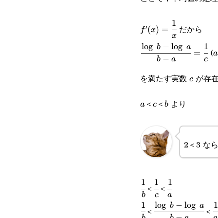
1
f'(x)=\cfrac{1}
だから
′
(
)
=
f
x
x
{x}
l
o
g
−
l
o
g
1
\cfrac{\log b-
a
b
a
(
=
a
−
b
a
c
\log a}{b-
を満たす実数
が存在
c
c
a}=\cfrac{1}
{c}
＜
＜
より
a
c
b
a
c
b
2＜3 な
1
1
1
\cfrac{1}
\cfrac{1}
\cfrac{1}
＜
＜
b
c
a
{b}
{c}
{a}
1
l
o
g
−
l
o
g
1
\cfrac{1}
\cfrac{\log b-
\
b
a
＜
＜
−
b
b
a