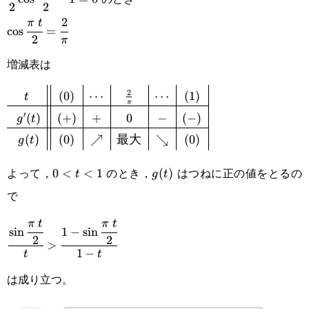
2
2
{2}\cos\cfrac{\pi t}
2
\cos\cfrac{\pi t}
π
t
c
o
s
=
{2}-1=0
2
π
{2}=\cfrac{2}
増減表は
{\pi}
2
(
0
)
⋯
⋯
(
1
)
\def\arraystretch{1.5}\begin{array}
t
π
′
(
)
(
+
)
+
0
−
(
−
)
g
t
{c||c|c|c|c|c|}t&(0)&\cdots&\frac{2}
(
)
(
0
)
↗
最大
↘
(
0
)
g
t
{\pi}&\cdots&(1)\\\hline g'(t)&
(+)&+&0&-&(-)\\\hline g(t)&
よって，
のとき，
はつねに正の値をとるの
0<t<1
0
<
<
1
g(t)
(
)
t
g
t
(0)&\nearrow&\text{最
で
大}&\searrow&(0)\end{array}
π
t
π
t
\cfrac{\sin\cfrac{\pi t}
s
i
n
1
−
s
i
n
2
2
>
{2}}{t}>\cfrac{1-
1
−
t
t
\sin\cfrac{\pi t}{2}}
は成り立つ。
{1-t}