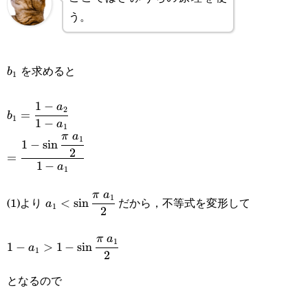
う。
b_1
を求めると
b
1
1
−
b_1=\cfrac{1-
a
2
=
b
1
1
−
a
1
a_2}{1-a_1}
π
a
1
=\cfrac{1-
1
−
s
i
n
2
=
\sin\cfrac{\pi a_1}
1
−
a
1
{2}}{1-a_1}
a_1<\sin\cfrac{\pi a_1}
π
a
1
(1)より
だから，不等式を変形して
<
s
i
n
a
1
2
{2}
1-a_1>1-
π
a
1
1
−
>
1
−
s
i
n
a
1
2
\sin\cfrac{\pi a_1}
となるので
{2}