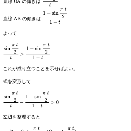
直線 OA の傾きは
{2}}{t}
t
π
t
\cfrac{1-
1
−
s
i
n
2
直線 AB の傾きは
\sin\cfrac{\pi t}
1
−
t
{2}}{1-t}
よって
π
t
π
t
\cfrac{\sin\cfrac{\pi t}
s
i
n
1
−
s
i
n
2
2
>
{2}}{t}>\cfrac{1-
1
−
t
t
\sin\cfrac{\pi t}{2}}
これが成り立つことを示せばよい。
{1-t}
式を変形して
π
t
π
t
\cfrac{\sin\cfrac{\pi t}
s
i
n
1
−
s
i
n
2
2
−
>
0
{2}}{t}-\cfrac{1-
1
−
t
t
\sin\cfrac{\pi t}{2}}
左辺を整理すると
{1-t}>0
π
t
π
t
=\cfrac{(1-