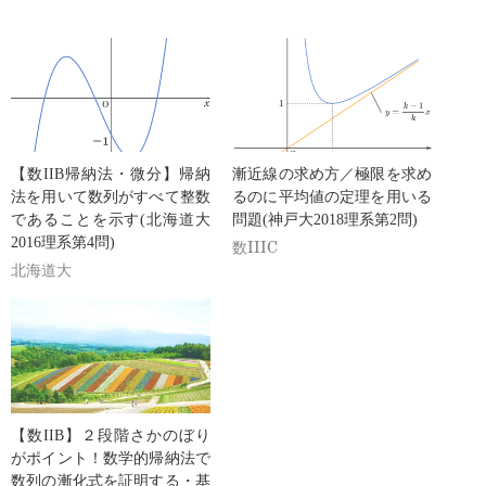
【数IIB帰納法・微分】帰納
漸近線の求め方／極限を求め
法を用いて数列がすべて整数
るのに平均値の定理を用いる
であることを示す(北海道大
問題(神戸大2018理系第2問)
2016理系第4問)
数IIIC
北海道大
【数IIB】２段階さかのぼり
がポイント！数学的帰納法で
数列の漸化式を証明する・基