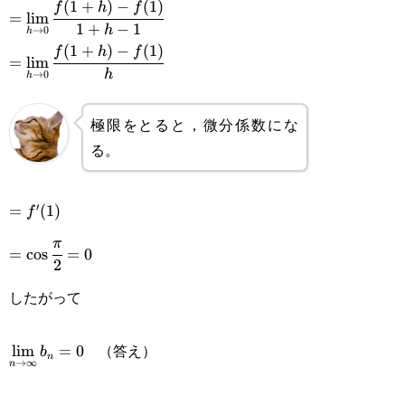
(
1
+
)
−
(
1
)
\displaystyle=\lim_{h\rightarrow0}\cfrac{f(1+h)-
f
h
f
=
l
i
m
1
+
−
1
h
→
0
h
f(1)}{1+h-1}
(
1
+
)
−
(
1
)
\displaystyle=\lim_{h\rightarrow0}\cfrac{f(1+h)-
f
h
f
=
l
i
m
h
→
0
h
f(1)}{h}
極限をとると，微分係数にな
る。
′
=f'(1)
=
(
1
)
f
=\cos\cfrac{\pi}
π
=
c
o
s
=
0
2
{2}=0
したがって
\displaystyle\lim_{n\rightarrow\infty}b_n=0
（答え）
l
i
m
=
0
b
n
→
∞
n