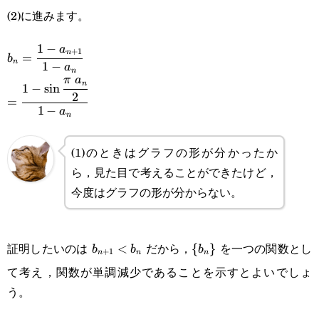
(2)に進みます。
1
−
b_n=\cfrac{1-
a
+
1
n
=
b
n
1
−
a
n
a_{n+1}}{1-
π
a
=\cfrac{1-
n
1
−
s
i
n
2
a_n}
=
\sin\cfrac{\pi a_n}
1
−
a
n
{2}}{1-a_n}
(1)のときはグラフの形が分かったか
ら，見た目で考えることができたけど，
今度はグラフの形が分からない。
b_{n+1}
\
証明したいのは
だから，
を一つの関数とし
<
{
}
b
b
b
+
1
n
n
n
<b_n
{b_n\}
て考え，関数が単調減少であることを示すとよいでしょ
う。