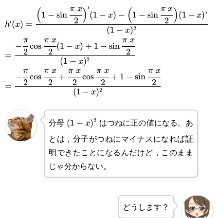
′
π
x
π
x
(
)
(
)
h'(x)=\cfrac{\Big(1-
1
−
s
i
n
(
1
−
)
−
1
−
s
i
n
(
1
−
)
’
x
x
2
2
′
(
)
=
h
x
\sin\cfrac{\pi x}
2
(
1
−
)
x
π
π
x
π
x
=\cfrac{-
−
c
o
s
(
1
−
)
+
1
−
s
i
n
{2}\Big)'(1-x)-
x
2
2
2
=
\cfrac{\pi}
2
(
1
−
)
x
\Big(1-
π
π
x
π
x
π
x
π
x
=\cfrac{-
−
c
o
s
+
c
o
s
+
1
−
s
i
n
{2}\cos\cfrac{\pi x}
\sin\cfrac{\pi x}
2
2
2
2
2
=
\cfrac{\pi}
2
(
1
−
)
x
{2}(1-x)+1-
{2}\Big)(1-x)’}{(1-
{2}\cos\cfrac{\pi x}
\sin\cfrac{\pi x}
x)^2}
分母
はつねに正の値になる。あ
2
(1-
(
1
−
)
x
{2}+\cfrac{\pi x}
{2}}{(1-x)^2}
とは，分子がつねにマイナスになれば証
x)^2
{2}\cos\cfrac{\pi x}
明できたことになるんだけど，このまま
{2}+1-
じゃ分からない。
\sin\cfrac{\pi x}
{2}}{(1-x)^2}
どうします？