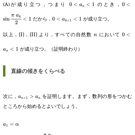
0<a_n<1
0<\si
(A)が成り立つ，つまり
のとき，
0
<
<
1
0
<
a
n
{2}<
0<a_{k+1}
π
a
k
だから，
が成り立つ。
s
i
n
<
1
0
<
<
1
a
+
1
k
2
<1
以上，[I]，[II] より，すべての自然数
において
n
0<a_
0
<
n
が成り立つ。（証明終わり）
<
1
a
n
直線の傾きをくらべる
a_{n+1}>a_n
次に，
を証明します。まず，数列の形をつかむ
>
a
a
+
1
n
n
ところから始めるとよいでしょう。
a_1=\alpha
=
a
α
1
a_2=f(a_1)=\sin\cfrac{\pi a_1}
π
a