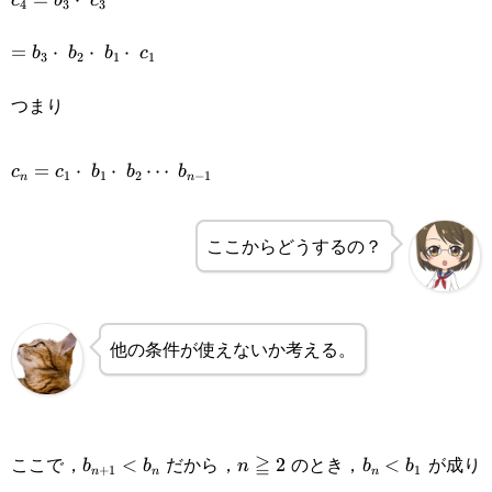
c
b
c
4
3
3
=b_3\cdot b_2\cdot b_1\cdot c_1
=
⋅
⋅
⋅
b
b
b
c
3
2
1
1
つまり
c_{n}=c_1\cdot b_1\cdot b_2\cdots b_{n-
=
⋅
⋅
⋯
c
c
b
b
b
1
1
2
−
1
n
n
1}
ここからどうするの？
他の条件が使えないか考える。
b_{n+1}
n\geqq2
b_{n}
ここで，
だから，
≧
のとき，
が成り
<
2
<
b
b
n
b
b
+
1
1
n
n
n
<b_n
<b_1