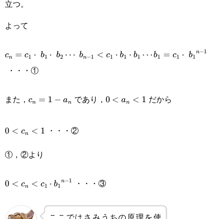
立つ。
よって
c_{n}=c_1\cdot b_1\cdot b_2\cdots b_{n-
−
1
n
=
⋅
⋅
⋯
<
⋅
⋅
⋯
=
⋅
c
c
b
b
b
c
b
b
b
c
b
1
1
2
−
1
1
1
1
1
1
1
n
n
1}<c_1\cdot b_1\cdot b_1\cdots b_1 =
・・・①
c_1\cdot {b_1}^{n-1}
c_n=1-
0<a_n<1
また，
であり，
だから
=
1
−
0
<
<
1
c
a
a
n
n
n
a_n
0<c_n<1
・・・②
0
<
<
1
c
n
①，②より
0<c_n<c_1\cdot{b_1}^{n-
−
1
・・・③
n
0
<
<
⋅
c
c
b
1
1
n
1}
ここではさみうちの原理を使