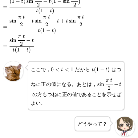
(
1
−
)
s
i
n
−
1
−
s
i
n
(
)
t
t
2
2
=
t)\sin\cfrac{\pi t}
(
1
−
)
t
t
π
t
π
t
π
t
=\cfrac{\sin\cfrac{\pi t}
s
i
n
−
s
i
n
−
+
s
i
n
{2}-t\big(1-
t
t
t
2
2
2
=
{2}-t\sin\cfrac{\pi t}
(
1
−
)
t
t
\sin\cfrac{\pi t}
π
t
=\cfrac{\sin\cfrac{\pi t}
s
i
n
−
{2}-t+t\sin\cfrac{\pi t}
t
{2}\big)}{t(1-t)}
2
=
{2}-t}{t(1-t)}
(
1
−
)
t
t
{2}}{t(1-t)}
ここで，
だから
はつ
0<t<1
0
<
<
1
t(1-
(
1
−
)
t
t
t
t)
\sin\cfrac{\pi t}
π
t
ねに正の値になる。あとは，
s
i
n
−
t
2
{2}-t
の方もつねに正の値であることを示せば
よい。
どうやって？