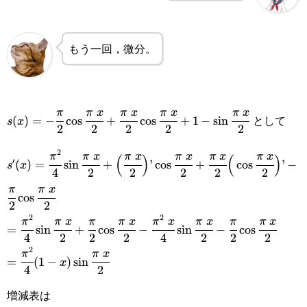
もう一回，微分。
s(x)=-\cfrac{\pi}
π
π
x
π
x
π
x
π
x
として
(
)
=
−
c
o
s
+
c
o
s
+
1
−
s
i
n
s
x
2
2
2
2
2
{2}\cos\cfrac{\pi x}
2
s'(x)=\cfrac{\pi^2}
π
π
x
π
x
π
x
π
x
π
x
(
)
(
)
{2}+\cfrac{\pi x}
′
(
)
=
s
i
n
+
’
c
o
s
+
c
o
s
’
−
s
x
4
2
2
2
2
2
{4}\sin\cfrac{\pi x}
{2}\cos\cfrac{\pi x}
π
π
x
c
o
s
{2}+\Big(\cfrac{\pi x}
2
2
{2}+1-
2
2
=\cfrac{\pi^2}
π
π
x
π
π
x
π
x
π
x
π
π
x
{2}\Big)’\cos\cfrac{\pi x}
=
s
i
n
+
c
o
s
−
s
i
n
−
c
o
s
\sin\cfrac{\pi x}{2}
4
2
2
2
4
2
2
2
{4}\sin\cfrac{\pi x}
2
{2}+\cfrac{\pi x}
=\cfrac{\pi^2}{4}
π
π
x
=
(
1
−
)
s
i
n
x
{2}+\cfrac{\pi}
4
2
{2}\Big(\cos\cfrac{\pi x}
(1-
{2}\cos\cfrac{\pi x}
増減表は
{2}\Big)’-\cfrac{\pi}
x)\sin\cfrac{\pi x}