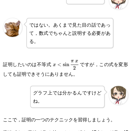
ではない。あくまで見た目の話であっ
て，数式でちゃんと説明する必要があ
る。
x<\sin\cfrac{\pi x}
π
x
証明したいのは不等式
ですが，この式を変形
<
s
i
n
x
2
{2}
しても証明できそうにありません。
グラフ上では分かるんですけど
ね。
ここで，証明の一つのテクニックを習得しましょう。