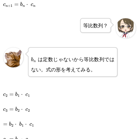
c_{n+1}=b_n\cdot c_n
=
⋅
c
b
c
+
1
n
n
n
等比数列？
b_n
は定数じゃないから等比数列では
b
n
ない。式の形を考えてみる。
c_2=b_1\cdot c_1
=
⋅
c
b
c
2
1
1
c_3=b_2\cdot c_2
=
⋅
c
b
c
3
2
2
=b_2\cdot b_1\cdot c_1
=
⋅
⋅
b
b
c
2
1
1
c_4=b_3\cdot c_3
=
⋅