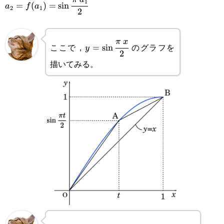
1
=
(
)
=
s
i
n
a
f
a
2
1
2
{2}
y=\sin\cfrac{\pi x}
π
x
ここで，
のグラフを
=
s
i
n
y
2
{2}
描いてみる。
\alpha
a_1
x
0<x<1