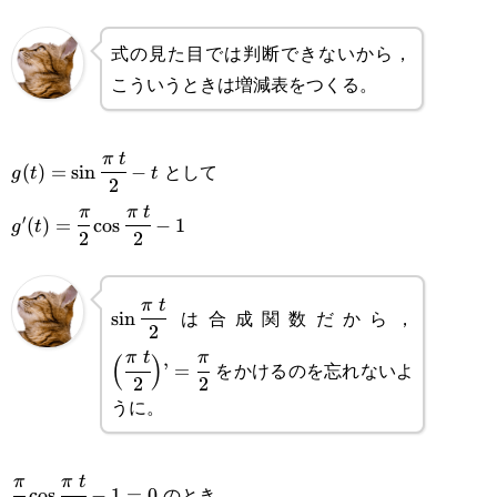
式の見た目では判断できないから，
こういうときは増減表をつくる。
g(t)=\sin\cfrac{\pi t}
π
t
として
(
)
=
s
i
n
−
g
t
t
2
{2}-t
g'(t)=\cfrac{\pi}
π
π
t
′
(
)
=
c
o
s
−
1
g
t
2
2
{2}\cos\cfrac{\pi t}
{2}-1
\sin\cfrac{\pi t}
\Big(\c
π
t
は合成関数だから，
s
i
n
2
{2}
{2}\Big)
π
t
π
(
)
をかけるのを忘れないよ
’
=
{2}
2
2
うに。
\cfrac{\pi}
π
π
t
のとき
c
o
s
−
1
=
0