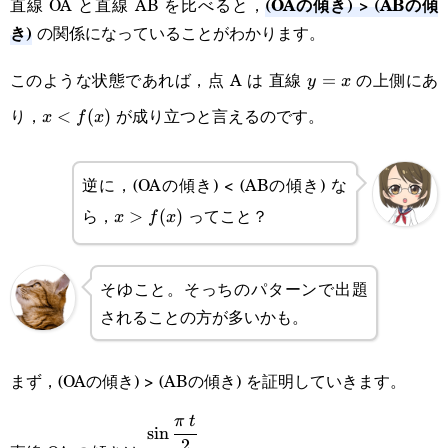
(OAの傾き) > (ABの傾
直線 OA と直線 AB を比べると，
き)
の関係になっていることがわかります。
このような状態であれば，点 A は 直線
の上側にあ
y=x
=
y
x
り，
が成り立つと言えるのです。
x<f(x)
<
(
)
x
f
x
逆に，(OAの傾き) < (ABの傾き) な
ら，
ってこと？
x>f(x)
>
(
)
x
f
x
そゆこと。そっちのパターンで出題
されることの方が多いかも。
まず，(OAの傾き) > (ABの傾き) を証明していきます。
π
t
\cfrac{\sin\cfrac{\pi t}
s
i
n
2