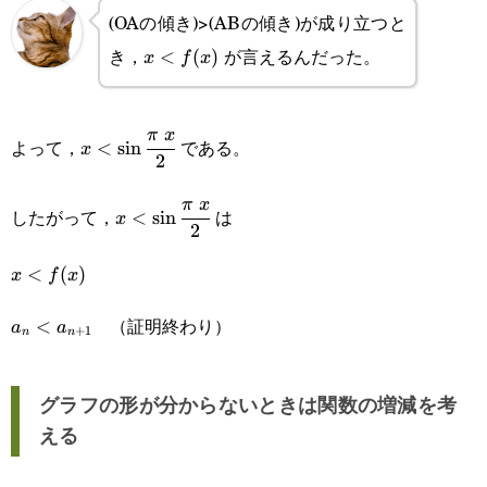
(OAの傾き)>(ABの傾き)が成り立つと
き，
が言えるんだった。
x<f(x)
<
(
)
x
f
x
x<\sin\cfrac{\pi x}
π
x
よって，
である。
<
s
i
n
x
2
{2}
x<\sin\cfrac{\pi x}
π
x
したがって，
は
<
s
i
n
x
2
{2}
x<f(x)
<
(
)
x
f
x
a_n<a_{n+1}
（証明終わり）
<
a
a
+
1
n
n
グラフの形が分からないときは関数の増減を考
える