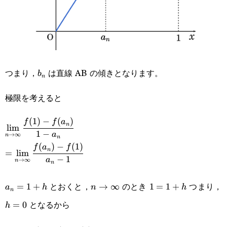
b_n
つまり，
は直線 AB の傾きとなります。
b
n
極限を考えると
(
1
)
−
(
)
\displaystyle\lim_{n\rightarrow\infty}\cfrac{f(1)-
f
f
a
n
l
i
m
1
−
a
→
∞
n
n
f(a_n)}{1-a_n}
(
)
−
(
1
)
\displaystyle=\lim_{n\rightarrow\infty}\cfrac{f(a_n)-
f
a
f
n
=
l
i
m
−
1
a
→
∞
n
n
f(1)}{a_n-1}
a_n=1+h
n\rightarrow\infty
1=1+h
とおくと，
のとき
つまり，
=
1
+
→
∞
1
=
1
+
a
h
n
h
n
となるから
=
0
h