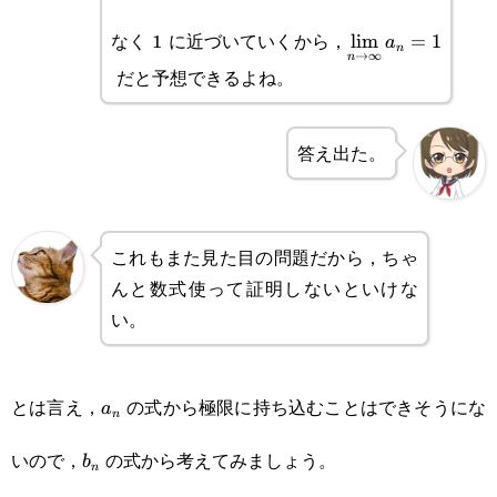
\displaystyle\l
なく 1 に近づいていくから，
l
i
m
=
1
a
n
→
∞
n
だと予想できるよね。
答え出た。
これもまた見た目の問題だから，ちゃ
んと数式使って証明しないといけな
い。
a_n
とは言え，
の式から極限に持ち込むことはできそうにな
a
n
b_n
いので，
の式から考えてみましょう。
b
n