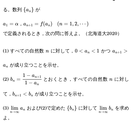
{2}
\
る。数列
が
{
}
a
n
{a_n\}
a_1=\alpha
a_{n+1}=f(a_n)
(n=1,2,\cdots)
，
=
=
(
)
(
=
1
,
2
,
⋯
)
a
α
a
f
a
n
1
+
1
n
n
で定義されるとき，次の問に答えよ。（北海道大2020）
n
0<a_n<1
a_{n+1
(1) すべての自然数
に対して，
かつ
0
<
<
1
>
n
a
a
+
1
n
n
が成り立つことを示せ。
a
n
1
−
b_n=\cfrac{1-
n
a
+
1
n
(2)
とおくとき，すべての自然数
に対し
=
b
n
n
1
−
a
n
a_{n+1}}{1-
b_{n+1}
て，
が成り立つことを示せ。
<
b
b
+
1
a_n}
n
n
<b_n
\displaystyle\lim_{n\rightarrow\infty}a_n
\
\displaystyle
(3)
および(2)で定めた
に対して
を求め
l
i
m
{
}
l
i
m
a
b
b
n
n
n
→
∞
→
∞
n
n
{b_n\}
よ。