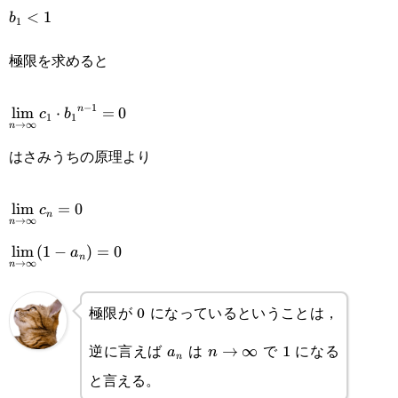
b_1<1
<
1
b
1
極限を求めると
\displaystyle\lim_{n\rightarrow\infty}c_1\cdot{b_1}^
−
1
n
l
i
m
⋅
=
0
c
b
1
1
→
∞
n
1}=0
はさみうちの原理より
\displaystyle\lim_{n\rightarrow\infty}c_n=0
l
i
m
=
0
c
n
→
∞
n
\displaystyle\lim_{n\rightarrow\infty}
l
i
m
(
1
−
)
=
0
a
n
→
∞
n
(1-a_n)=0
極限が 0 になっているということは，
a_n
n\rightarrow\infty
逆に言えば
は
で 1 になる
→
∞
a
n
n
と言える。