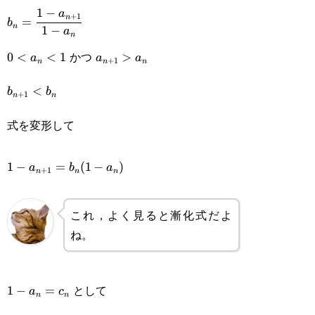
1
−
b_n=\cfrac{1-
a
+
1
n
=
b
n
1
−
a
n
a_{n+1}}{1-
0<a_n<1
a_{n+1}>a_n
かつ
0
<
<
1
>
a
a
a
+
1
a_n}
n
n
n
b_{n+1}
<
b
b
+
1
n
n
<b_n
式を変形して
1-
1
−
=
(
1
−
)
a
b
a
+
1
n
n
n
a_{n+1}=b_n(1-
a_n)
これ，よく見ると漸化式だよ
ね。
1-
として
1
−
=
a
c
n
n
a_n=c_n