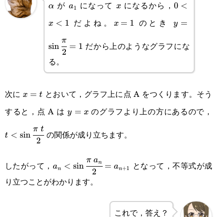
が
になって
になるから，
0
<
α
a
x
1
だよね。
のとき
<
1
x=1
=
1
y=\sin\cfr
=
x
x
y
{2}=1
π
だから上のようなグラフにな
s
i
n
=
1
2
る。
次に
とおいて，グラフ上に点 A をつくります。そう
x=t
=
x
t
すると，点 A は
のグラフより上の方にあるので，
y=x
=
t
y
x
{
π
t
の関係が成り立ちます。
<
s
i
n
t
2
a_n<\sin\cfrac{\pi a_n}
π
a
n
したがって，
となって，不等式が成
<
s
i
n
=
a
a
+
1
n
n
2
{2}=a_{n+1}
り立つことがわかります。
これで，答え？