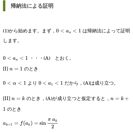
帰納法による証明
0<a_n<1
(1)から始めます。まず，
は帰納法によって証明
0
<
<
1
a
n
します。
0<a_n<1
・・・(A) とおく。
0
<
<
1
a
n
[I]
のとき
n=1
=
1
n
0<\alpha<1
0<a_1<1
より
だから，(A)は成り立つ。
0
<
<
1
0
<
<
1
α
a
1
[II]
のとき，(A)が成り立つと仮定すると，
n=k
=
n=k+1
=
+
n
k
n
k
のとき
1
a_{k+1}=f(a_k)=\sin\cfrac{\pi a_k}
π
a
k
=
(
)
=
s
i
n
a
f
a
+
1
k
k
2
{2}