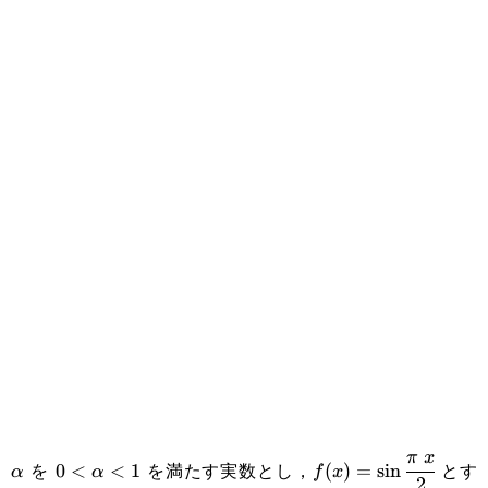
\alpha
0<\alpha<1
f(x)=\sin\cfrac{\pi
π
x
を
を満たす実数とし，
とす
0
<
<
1
(
)
=
s
i
n
α
α
f
x
2