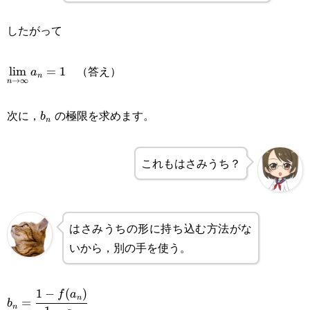
したがって
\displaystyle\lim_{n\rightarrow\infty}a_n=1
（答え）
l
i
m
=
1
a
n
→
∞
n
b_n
次に，
の極限を求めます。
b
n
これもはさみうち？
はさみうちの形に持ち込む方法がな
いから，別の手を使う。
1
−
(
)
b_n=\cfrac{1-
f
a
n
=
b
n