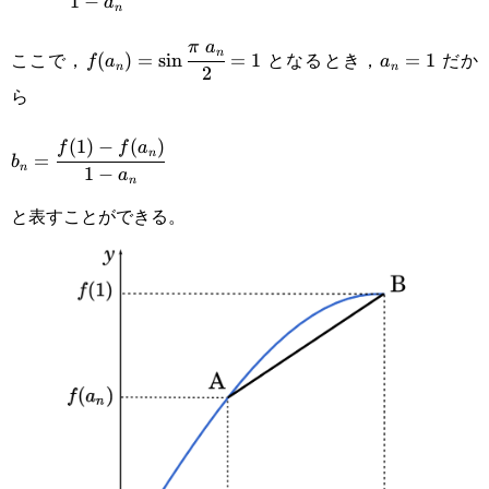
1
−
a
n
f(a_n)}{1-
f(a_n)=\sin\cfrac{\pi a_n}
a_n=1
π
a
a_n}
n
ここで，
となるとき，
だか
(
)
=
s
i
n
=
1
=
1
f
a
a
n
n
2
{2}=1
ら
(
1
)
−
(
)
b_n=\cfrac{f(1)-
f
f
a
n
=
b
n
1
−
a
n
f(a_n)}{1-a_n}
と表すことができる。