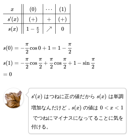
{2}-\cfrac{\pi^2 x}
{2}\cos\cfrac{\pi x}{2}
{2}
(
0
)
⋯
(
1
)
\def\arraystretch{1.5}\begin{array}
x
{4}\sin\cfrac{\pi x}
′
(
)
(
+
)
+
(
+
)
s
x
{c||c|c|c|}x&(0)&\cdots&
{2}-\cfrac{\pi}
(
)
1
−
↗
0
π
s
x
(1)\\\hline s'(x)&(+)&+&
2
{2}\cos\cfrac{\pi x}
(+)\\\hline s(x)&1-\frac{\pi}
s(0)=-
π
π
(
0
)
=
−
c
o
s
0
+
1
=
1
−
{2}
s
2
2
{2}&\nearrow&0\end{array}
\cfrac{\pi}
s(1)=-\cfrac{\pi}
π
π
π
π
π
(
1
)
=
−
c
o
s
+
c
o
s
+
1
−
s
i
n
s
{2}\cos0+1=1-
2
2
2
2
2
{2}\cos\cfrac{\pi}
=0
=
0
\cfrac{\pi}{2}
{2}+\cfrac{\pi}
{2}\cos\cfrac{\pi}
はつねに正の値だから
は単調
′
s'(x)
(
)
s(x)
(
)
s
x
s
x
{2}+1-
増加なんだけど，
の値は
s(x)
(
)
0<x<1
0
<
<
1
s
x
x
\sin\cfrac{\pi}{2}
でつねにマイナスになってることに気を
付ける。