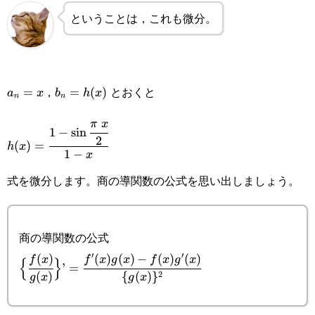
ということは，これも微分。
a_n=x
b_n=h(x)
，
とおくと
=
=
(
)
a
x
b
h
x
n
n
π
x
h(x)=\cfrac{1-
1
−
s
i
n
2
(
)
=
h
x
\sin\cfrac{\pi x}
1
−
x
{2}}{1-x}
式を微分します。商の導関数の公式を思い出しましょう。
商の導関数の公式
′
′
(
)
(
)
(
)
−
(
)
(
)
\Big\{\cfrac{f(x)}
f
x
f
x
g
x
f
x
g
x
{
}
’
=
2
(
)
{
(
)
}
g
x
g
x
{g(x)}\Big\}’=\cfrac{f'(x)g(x)-
f(x)g'(x)}{\{g(x)\}^2}