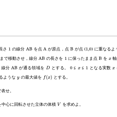
 1 の線分 AB を点 A が原点，点 B が点 (1,0) に重なる
) まで移動させ，線分 AB の長さを 1 に保ったまま点 B を
軸
x
x
線分 AB が通る領域を
とする。 0 ≦
≦ 1 となる実数
D
x
x
D
x
x
れるような
の最大値を
とする。
y
f(x)
(
)
y
f
x
で表せ。
を中心に回転させた立体の体積
を求めよ。
V
V