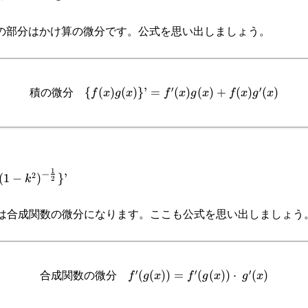
の部分はかけ算の微分です。公式を思い出しましょう。
{-
}
積の微分
′
′
{
(
)
(
)}
’
=
\
(
)
(
)
+
(
)
(
)
f
x
g
x
f
x
g
x
f
x
g
x
{f(x)g(x)\}’=f'(x)g(x)+f(x)g'(x)
1
−
2
(
1
−
)
}
’
k
2
は合成関数の微分になります。ここも公式を思い出しましょう
l{-
}}
合成関数の微分
′
′
′
f'(g(x))=f'(g(x))\cdot g'(x)
(
(
))
=
(
(
))
⋅
(
)
f
g
x
f
g
x
g
x