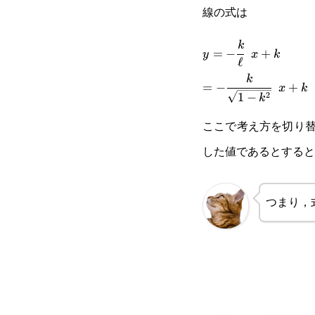
線の式は
y=-\cfrac{k}
k
=
−
+
y
x
k
ℓ
{\ell}\space x+k
=-\cfrac{k}
k
=
−
+
x
k
2
1
−
k
{\sqrt{1-
ここで考え方を切り
k^2}}\space x+k
した値であるとすると
つまり，