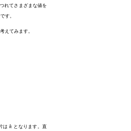
につれてさまざまな値を
です。
考えてみます。
k
片は
となります。直
k