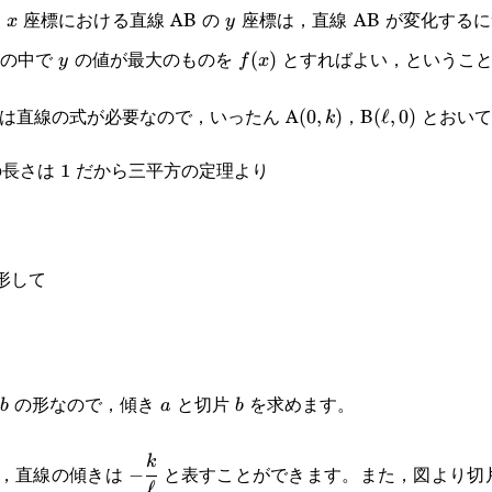
る
座標における直線 AB の
座標は，直線 AB が変化する
x
y
x
y
その中で
の値が最大のものを
とすればよい，ということ
y
f(x)
(
)
y
f
x
は直線の式が必要なので，いったん A
，B
とおいて
(0,k)
(
0
,
)
(\ell,0)
(
ℓ
,
0
)
k
の長さは 1 だから三平方の定理より
変形して
の形なので，傾き
と切片
を求めます。
a
b
b
a
b
-
k
，直線の傾きは
と表すことができます。また，図より切
−
ℓ