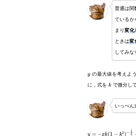
普通は関
ているか
変化
まり
変
ときは
してみな
の最大値を考えよ
y
y
に，式を
で微分し
k
k
いっぺん
1
−
2
y=-xk(1-
=
−
(
1
−
)
y
x
k
k
2