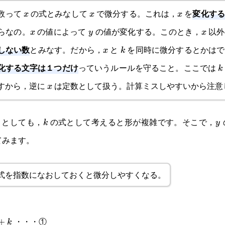
変化する
数って
の式とみなして
で微分する。これは，
を
x
x
x
x
x
x
らなの。
の値によって
の値が変化する。このとき，
以外
x
y
x
x
y
x
しない数
とみなす。だから，
と
を同時に微分するとかはで
x
k
x
k
化する文字は１つだけ
っていうルールを守ること。ここでは
k
k
すから，逆に
は定数として扱う。計算ミスしやすいから注意
x
x
うとしても，
の式として考えると形が複雑です。そこで，
k
y
k
y
てみます。
式を指数になおしておくと微分しやすくなる。
・・・①
+
k