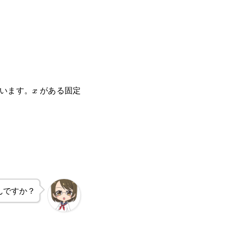
います。
がある固定
x
x
んですか？