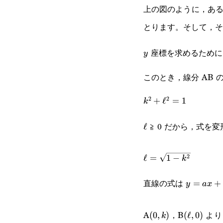
上の図のように，あ
とります。そして，
座標を求めるために
y
y
このとき，線分 AB 
2
2
k^2+\ell^2=1
+
ℓ
=
1
k
≧ 0 だから，式を
\ell
ℓ
\ell=\sqrt{1-
2
ℓ
=
1
−
k
k^2}
直線の式は
y=ax+b
=
+
y
a
x
(0,k)
(\ell,0)
A
，B
より
(
0
,
)
(
ℓ
,
0
)
k