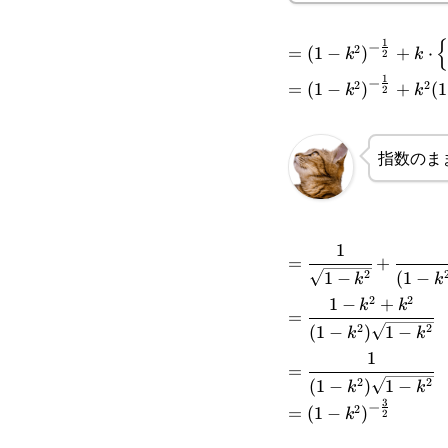
{2}}}\}’
=(1-k^2)^{\small{-
1
−
2
=
(
1
−
)
+
⋅
k
k
2
\frac{1}
1
−
2
2
=(1-
=
(
1
−
)
+
(
1
k
k
2
{2}}}+k\cdot\Big\
k^2)^{\small{-
\cfrac{1}{2}(1-
指数のま
\frac{1}
k^2)^{\small{-
{2}}}+k^2(1-
\frac{3}
k^2)^{\small{-
1
{2}}}\cdot(-2k)\Bi
=\cfrac{1}
=
+
\frac{3}{2}}}
2
1
−
(
1
−
k
k
{\sqrt{1-
2
2
1
−
+
=\cfrac{1-
k
k
=
k^2}}+\cfrac{k^2}
2
2
(
1
−
)
1
−
k
k
k^2+k^2}
{(1-k^2)\sqrt{1-
1
=\cfrac{1}
=
{(1-
2
2
(
1
−
)
1
−
k
k
k^2}}
{(1-
3
−
k^2)\sqrt{1-
2
=(1-
=
(
1
−
)
k
2
k^2)\sqrt{1-
k^2}}