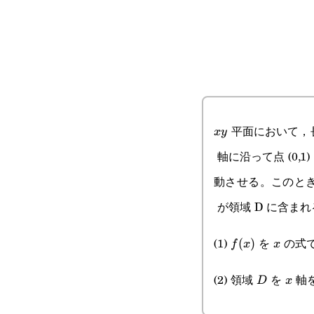
平面において，長さ
xy
x
y
軸に沿って点 (0,1
動させる。このとき
が領域 D に含ま
(1)
を
の式
f(x)
(
)
x
f
x
x
(2) 領域
を
軸
D
x
D
x