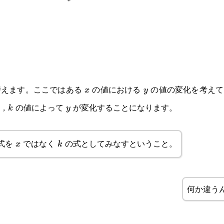
\cfrac{k}
{\ell}
替えます。ここではある
の値における
の値の変化を考えて
x
y
x
y
，
の値によって
が変化することになります。
k
y
k
y
式を
ではなく
の式としてみなすということ。
x
k
x
k
何か違う