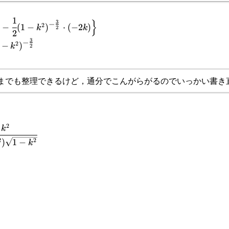
1
{
}
3
−
2
−
(
1
−
)
⋅
(
−
2
)
k
k
2
2
3
−
2
−
)
k
2
{-
までも整理できるけど，通分でこんがらがるのでいっかい書き
2
g\}
k
2
2
)
1
−
k