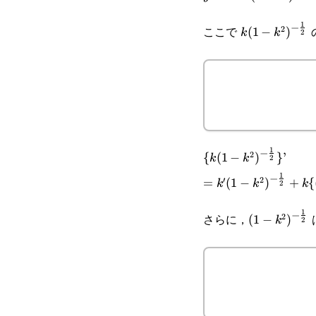
k^2)^{\small{-
1
−
ここで
2
k(1-
(
1
−
)
k
k
2
\frac{1}
k^2)^{\small
{2}}}+k
\frac{1}{2}}
1
−
2
\{k(1-
{
(
1
−
)
}
’
k
k
2
1
−
′
2
k^2)^{\small{-
=k'(1-
=
(
1
−
)
+
{
k
k
k
2
\frac{1}
k^2)^{\small{-
1
−
さらに，
2
(1-
(
1
−
)
k
2
{2}}}\}’
\frac{1}
k^2)^{\smal
{2}}}+k\{(1-
\frac{1}{2}
k^2)^{\small{-
\frac{1}