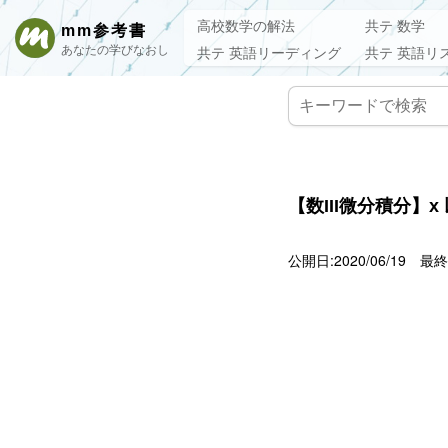
高校数学の解法
共テ 数学
mm参考書
あなたの学びなおし
共テ 英語リーディング
共テ 英語リ
【数III微分積分】
公開日:2020/06/19
最終更