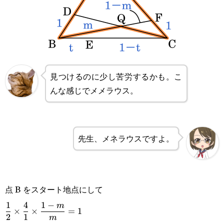
見つけるのに少し苦労するかも。こ
んな感じでメメラウス。
先生、メネラウスですよ。
点 B をスタート地点にして
\displaystyle
1
4
1
−
m
×
×
=
1
2
1
m
\frac{1}