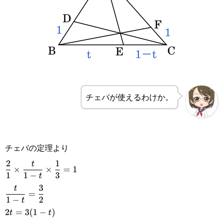
チェバが使えるわけか。
チェバの定理より
\displaystyle\frac{2}
2
1
t
×
×
=
1
1
1
−
3
t
{1}\times\frac{t}{1-
\displaystyle\frac{t}
3
t
=
t}\times\frac{1}
1
−
2
t
{1-t}=\frac{3}{2}
2t=3(1-
2
=
3
(
1
−
)
t
t
{3}=1