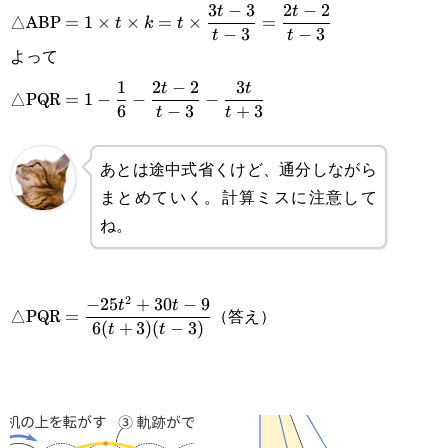
{3}\times\frac{3t-
\displaystyle
3
−
3
2
−
2
t
t
△ABP
=
1
×
×
=
×
=
t
k
t
−
3
−
3
t
t
3}{t-3}=\frac{2t-
=1\times t\times
よって
2}{t-3}
k=t\times\frac{3t-
\displaystyle
1
2
−
2
3
t
t
△PQR
=
1
−
−
−
6
−
3
+
3
t
t
3}{t-3}=\frac{2t-
=1-\frac{1}
2}{t-3}
{6}-
あとは途中式省くけど、通分しながら
\frac{2t-2}
まとめていく。計算ミスに注意して
ね。
{t-3}-
\frac{3t}
{t+3}
2
\displaystyle
−
25
+
30
−
9
t
t
△PQR
（答え）
=
6
(
+
3
)
(
−
3
)
t
t
=\frac{-25t^2+30t-
9}{6(t+3)(t-3)}