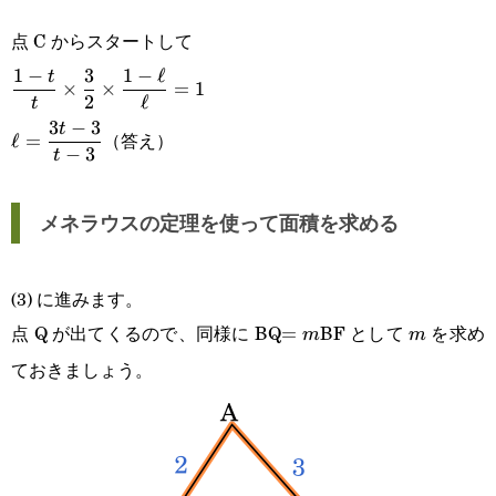
点 C からスタートして
\displaystyle
1
−
3
1
−
ℓ
t
×
×
=
1
2
ℓ
t
\frac{1-t}
\displaystyle
3
−
3
t
（答え）
ℓ
=
{t}\times\frac{3}
−
3
t
\ell=\frac{3t-
{2}\times\frac{1-
3}{t-3}
メネラウスの定理を使って面積を求める
\ell}{\ell}=1
(3) に進みます。
点 Q が出てくるので、同様に BQ
BF として
を求め
=m
=
m
m
m
ておきましょう。