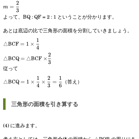
\displaystyle
2
=
m
{2}\times\frac{4}
3
m=\frac{2}
よって、BQ : QF = 2 : 1 ということが分かります。
{1}\times\frac{1-
{3}
あとは底辺の比で三角形の面積を分割していきましょう。
m}{m}=1
\displaystyle
1
△BCF
=
1
×
4
=1\times\frac{1}
=
\displaystyle\times\frac{2}
2
△BCQ
△BCF
=
×
{4}
3
{3}
従って
\displaystyle
1
2
1
△BCQ
（答え）
=
1
×
×
=
4
3
6
=1\times\frac{1}
{4}\times\frac{2}
三角形の面積を引き算する
{3}=\frac{1}{6}
(4) に進みます。
考え方としては、三角形全体の面積から △PQR の周りにあ