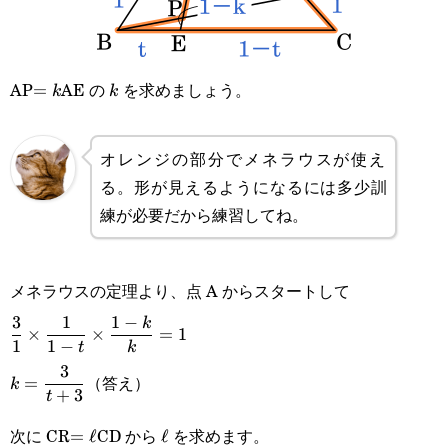
AP
AE の
を求めましょう。
=k
=
k
k
k
オレンジの部分でメネラウスが使え
る。形が見えるようになるには多少訓
練が必要だから練習してね。
メネラウスの定理より、点 A からスタートして
\displaystyle
3
1
1
−
k
×
×
=
1
1
1
−
t
k
\frac{3}
\displaystyle
3
（答え）
=
k
{1}\times\frac{1}
+
3
t
k=\frac{3}
{1-
次に CR
CD から
を求めます。
=\ell
=
ℓ
\ell
ℓ
{t+3}