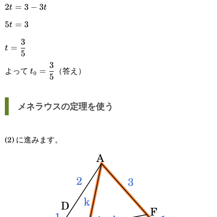
t)
2t=3-
2
=
3
−
3
t
t
3t
5t=3
5
=
3
t
\displaystyle
3
=
t
5
t=\frac{3}
\displaystyle
3
よって
（答え）
=
t
0
{5}
5
t_0=\frac{3}
{5}
メネラウスの定理を使う
(2) に進みます。