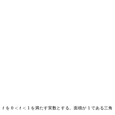
を
を満たす実数とする。面積が
である三角
t
0<t<1
0
<
<
1
1
1
t
t