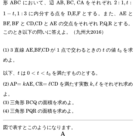
形 ABC において、辺 AB, BC, CA をそれぞれ
2:1,t:1-
2
:
1
,
:
t
に内分する点を D,E,F とする。また、AE と
t,1:3
1
−
,
1
:
3
t
BF, BF と CD,CD と AE の交点をそれぞれ P,Q,R とする。
このとき以下の問いに答えよ。（九州大2016）
t
t_0
(1) 3 直線 AE,BF,CD が 1 点で交わるときの
の値
を求
t
t
0
めよ。
t
0<t<t_0
以下、
は
を満たすものとする。
0
<
<
t
t
t
0
(2) AP
AE, CR
CD を満たす実数
をそれぞれ求め
=k
=
=\ell
=
ℓ
k,\ell
,
ℓ
k
k
よ。
(3) 三角形 BCQ の面積を求めよ。
(4) 三角形 PQR の面積を求めよ。
図で表すとこのようになります。