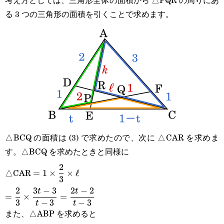
る 3 つの三角形の面積を引くことで求めます。
△BCQ の面積は (3) で求めたので、次に △CAR を求めま
す。△BCQ を求めたときと同様に
\displaystyle
2
△CAR
=
1
×
×
ℓ
3
=1\times\frac{2}
\displaystyle
2
3
−
3
2
−
2
t
t
=
×
=
{3}\times\ell
3
−
3
−
3
t
t
=\frac{2}
また、△ABP を求めると