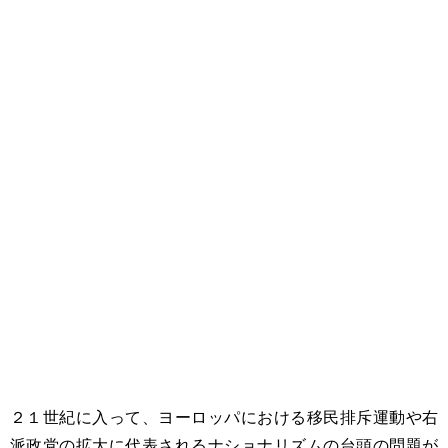
２１世紀に入って、ヨーロッパにおける移民排斥運動や右
派政党の拡大に代表されるナショナリズムの台頭の問題が