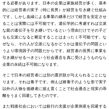
する必要があります。日本の企業は家族経営が多く、基本
的には経営者の実子（特に長男）が経営を引き継ぐ仕組み
です。しかし血縁による事業の継承だけで経営を安定させ
ることは実際には不可能です。遺伝学的に考慮すれば立派
な親の遺伝子を引き継いでいるという理由だけでその子ど
もも立派になると断定することはまったく不可能です。な
ぜなら、その人が立派になるかどうかは遺伝子の問題とい
うより環境因子の問題だからです。経営者の長男に事業を
引き継がせるべきという社会通念を真に受けようものなら
企業の永続は不可能になります。
そこで日本の経営者には別の選択肢が与えられることにな
ります。それは養子です。例えば婿養子のような形で実子
以外の人物を後継者に据え置くことで社会通念と現実の乖
離をうまく回避してきたのです。
また戦後社会においては銀行の支援が企業倒産を回避する