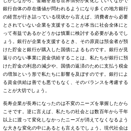
しかしながら、金融を巡る世界情勢が変化していくなかで
銀行自体の存在価値が問われるようになり多くの地方銀行
の経営が行き詰っている現状から言えば、消費者から必要
とされていない企業を支援することが本当に社会全体にと
って有益であるかどうかは慎重に検討する必要があるでし
ょう。銀行が企業を支援するとき、その原資は預金者が預
けた貯金と銀行が購入した国債によるものです。銀行が見
返りのない事業に資金供給することは、私たちが銀行に預
けた貯金の利息の減少や、国債の返済のために支払う税金
の増加という形で私たちに影響を及ぼすのです。銀行によ
る資金供給は善でも悪でもなく、そのバランスを考慮する
ことが大切でしょう。
長寿企業が長寿になったのは不変のニーズを掌握したから
こそです。逆に言えば、私たちの社会とは数百年から千年
以上に渡って変化しなかったニーズが消えてなくなるよう
な大きな変化の中にあるとも言えるでしょう。現代社会は