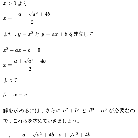
より
b=0
x>0
>
0
x
2
−
+
+
4
x=\cfrac{-
a
a
b
=
x
2
a+\sqrt{a^2+4b}}
また，
と
を連立して
2
y=x^2
=
y=ax+b
=
+
y
x
y
a
x
b
{2}
2
x^2-
−
−
=
0
x
a
x
b
2
+
+
4
ax-
x=\cfrac{a+\sqrt{a^2+4b}}
a
a
b
=
x
2
b=0
{2}
よって
\beta-
−
=
β
α
a
\alpha=a
解を求めるには，さらに
と
が必要なの
2
2
3
3
a^2+b^2
+
\beta^3-
−
a
b
β
α
で，これらを求めていきましょう。
\alpha^3
2
2
−
+
+
4
+
+
4
\alpha\beta=\cfrac{-
a
a
b
a
a
b