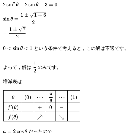
2
2\sin^2\theta-
2
s
i
n
−
2
s
i
n
−
3
=
0
θ
θ
6=0
1
±
1
+
6
2\sin\theta-
\sin\theta=\cfrac{1\pm\sqrt{1+6}}
s
i
n
=
θ
2
3=0
{2}
1
±
7
=\cfrac{1\pm\sqrt{7}}
=
2
{2}
という条件で考えると，この解は不適です。
0<\sin\theta<1
0
<
s
i
n
<
1
θ
1
\cfrac{1}
よって，解は
のみです。
2
{2}
増減表は
π
\def\arraystretch{1.5}\begin{array}
(
0
)
⋯
⋯
(
1
)
θ
6
{|c|c|c|c|c|c|}\hline \theta&(0)&\cdots&\cfr
′
(
)
+
0
−
f
θ
{6}&\cdots&(1)\\\hline f'(\theta)&&
(
)
↗
↘
f
θ
\\\hline f(\theta)&&\nearrow&&\searrow\\\hline\end
だったので
a=2\cos\theta
=
2
c
o
s
a
θ