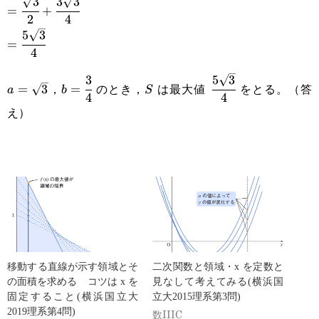
3
3
3
=\cfrac{\sqrt{3}}
=
+
{4}
2
4
{2}+\cfrac{3\sqrt{3}}
5
3
=\cfrac{5\sqrt{3}}
=
{4}
4
{4}
3
5
3
a=\sqrt{3}
b=\cfrac{3}
S
\cfrac{5\sqrt{3}}
，
のとき，
は最大値
をとる。（答
=
3
=
a
b
S
4
4
{4}
{4}
え）
移動する直線が示す領域とそ
二次関数と領域・x を定数と
の面積を求める コツは x を
見なして考えてみる(横浜国
固定すること(横浜国立大
立大2015理系第3問)
2019理系第4問)
数IIIC