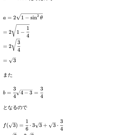
a=2\sqrt{1-
2
=
2
1
−
s
i
n
a
θ
\sin^2\theta}
1
=2\sqrt{1-
=
2
1
−
4
\cfrac{1}
3
=2\sqrt{\cfrac{3}
=
2
{4}}
4
{4}}
=\sqrt{3}
=
3
また
3
3
b=\cfrac{3}
=
4
−
3
=
b
4
4
{4}\sqrt{4-
となるので
3}=\cfrac{3}
{4}
1
3
f(\sqrt{3})=\cfrac{1}
(
3
)
=
⋅
3
3
+
3
⋅
f
6
4
{6}\cdot3\sqrt{3}+\sqrt{3}\cdot\cfrac{3}