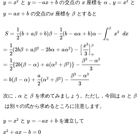
と
の交点の
座標を
，
と
2
2
y=x^2
=
y=-
=
−
+
x
\alpha
y=x^2
=
y
x
y
a
x
b
x
α
y
x
の交点の
座標を
とすると
ax+b
=
+
x
\beta
y
a
x
b
x
β
1
1
β
\displaystyle S=\cfrac{1}{2}
∫
2
=
(
+
+
)
−
(
−
+
)
−
S
b
a
β
b
β
b
a
α
b
α
x
d
x
2
2
(b+a\beta+b)\beta-\cfrac{1}
α
3
1
=\cfrac{1}{2}
x
β
[
]
2
2
=
(
2
+
−
2
+
)
−
b
β
a
β
b
α
a
α
{2}(b-a\alpha+b)\alpha-
2
3
α
(2b\beta+a\beta^2-
3
3
1
−
=\cfrac{1}{2}\{2b(\beta-
β
α
\int_\alpha^\beta x^2\space dx
2
2
=
{
2
(
−
)
+
(
+
)}
−
b
β
α
a
α
β
2b\alpha+a\alpha^2)-
2
3
\alpha)+a(\alpha^2+\beta^2)\}-
3
3
−
=b(\beta-
a
β
α
\Big[\cfrac{x^3}
2
2
=
(
−
)
+
(
+
)
−
b
β
α
α
β
\cfrac{\beta^3-\alpha^3}{3}
2
3
\alpha)+\cfrac{a}
{3}\Big]_\alpha^\beta
次に，
と
を求めてみましょう。ただし，今回は
と
\alpha
\beta
\alpha
\b
α
β
α
β
{2}
は別々の式から求めるところに注意します。
(\alpha^2+\beta^2)-
\cfrac{\beta^3-
と
を連立して
2
y=x^2
=
y=-
=
−
+
y
x
y
a
x
b
\alpha^3}{3}
2
ax+b
x^2+ax-
+
−
=
0
x
a
x
b