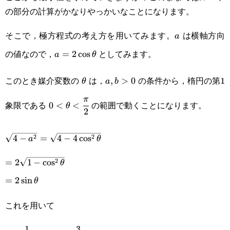
{4}a\sqrt{4-a^2}
の部分の計算がかなりやっかいなことになります。
そこで，極方程式の考え方を用いてみます。
は横軸方向
a
a
の値なので，
としてみます。
a=2\cos\theta
=
2
c
o
s
a
θ
このとき媒介変数の
は，
の条件から，楕円の第1
\theta
a,b>0
,
>
0
θ
a
b
0<\theta<\cfrac{\pi}
π
象限である
の範囲で動くことになります。
0
<
<
θ
2
{2}
\sqrt{4-
2
2
4
−
=
4
−
4
c
o
s
a
θ
a^2}=\sqrt{4-
=2\sqrt{1-
2
=
2
1
−
c
o
s
θ
4\cos^2\theta}
\cos^2\theta}
=2\sin\theta
=
2
s
i
n
θ
これを用いて
1
3
S=\cfrac{1}