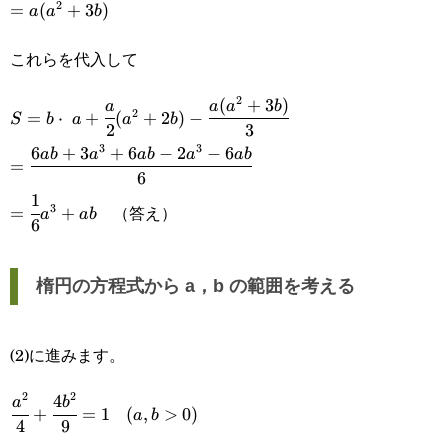
2
=a(a^2+3b)
=
(
+
3
)
a
a
b
これらを代入して
2
(
+
3
)
S=b\cdot a+\cfrac{a}
a
a
a
b
2
=
⋅
+
(
+
2
)
−
S
b
a
a
b
2
3
{2}(a^2+2b)-
3
3
6
+
3
+
6
−
2
−
6
=\cfrac{6ab+3a^3+6ab-
ab
a
ab
a
ab
=
\cfrac{a(a^2+3b)}{3}
6
2a^3-6ab}{6}
1
=\cfrac{1}
（答え）
3
=
+
a
ab
6
{6}a^3+ab
楕円の方程式から a，b の範囲を考える
(2)に進みます。
2
2
4
\cfrac{a^2}
(a,b>0)
a
b
+
=
1
(
,
>
0
)
a
b
4
9
{4}+\cfrac{4b^2}