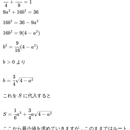
+
=
1
4
9
{4}+\cfrac{4b^2}
2
2
9a^2+16b^2=36
9
+
16
=
36
a
b
{9}=1
2
2
16b^2=36-
16
=
36
−
9
b
a
2
2
9a^2
16b^2=9(4-
16
=
9
(
4
−
)
b
a
9
a^2)
b^2=\cfrac{9}
2
2
=
(
4
−
)
b
a
16
{16}(4-a^2)
より
b>0
>
0
b
3
b=\cfrac{3}
2
=
4
−
b
a
4
{4}\sqrt{4-
これを
に代入すると
S
S
a^2}
1
3
S=\cfrac{1}
3
2
=
+
4
−
S
a
a
a
6
4
{6}a^3+\cfrac{3}
ここから最小値を求めていきますが，このままではルート