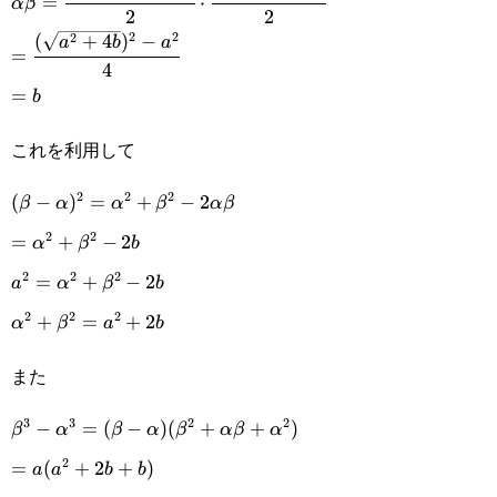
=
⋅
α
β
2
2
a+\sqrt{a^2+4b}}
2
2
2
(
+
4
)
−
=\cfrac{(\sqrt{a^2+4b})^2-
a
b
a
=
{2}\cdot\cfrac{a+\sqrt{a^2+4b}}
4
a^2}{4}
=b
=
b
{2}
これを利用して
2
2
2
(\beta-
(
−
)
=
+
−
2
β
α
α
β
α
β
2
2
\alpha)^2=\alpha^2+\beta^2-
=\alpha^2+\beta^2-
=
+
−
2
α
β
b
2\alpha\beta
2
2
2
2b
a^2=\alpha^2+\beta^2-
=
+
−
2
a
α
β
b
2
2
2
2b
\alpha^2+\beta^2=a^2+2b
+
=
+
2
α
β
a
b
また
3
3
2
2
\beta^3-\alpha^3=(\beta-\alpha)
−
=
(
−
)
(
+
+
)
β
α
β
α
β
α
β
α
2
(\beta^2+\alpha\beta+\alpha^2)
=a(a^2+2b+b)
=
(
+
2
+
)
a
a
b
b