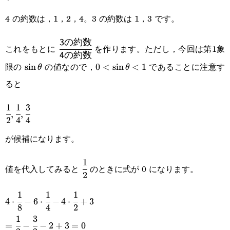
4 の約数は，1，2，4。3 の約数は 1，3 です。
\cfrac{\textsf{3
3
の約数
これをもとに
を作ります。ただし，今回は第1象
4
の約数
の約数}}
限の
の値なので，
であることに注意す
\sin\theta
s
i
n
0<\sin\theta<1
0
<
s
i
n
<
1
θ
θ
{\textsf{4の約
ると
数}}
1
1
3
\cfrac{1}
,
,
2
4
4
{2},\cfrac{1}
が候補になります。
{4},\cfrac{3}
{4}
1
\cfrac{1}
値を代入してみると
のときに式が 0 になります。
2
{2}
1
1
1
4\cdot\cfrac{1}
4
⋅
−
6
⋅
−
4
⋅
+
3
8
4
2
{8}-6\cdot\cfrac{1}
1
3
=\cfrac{1}
=
−
−
2
+
3
=
0