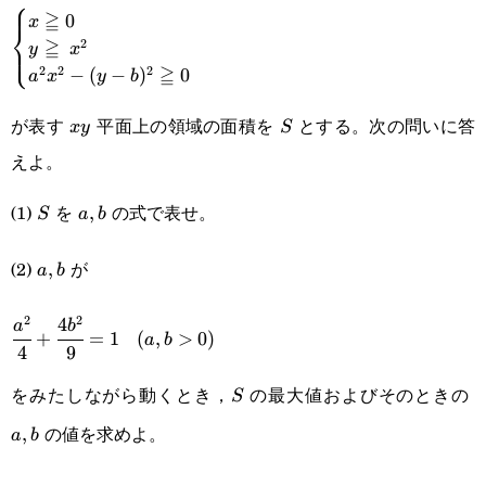
⎧
≧
0
x
\begin{cases}x\geqq0\\y\geqq x^2\\a^2x^2-
⎨
≧
2
⎩
y
x
(y-b)^2\geqq0\end{cases}
≧
2
2
2
−
(
−
)
0
a
x
y
b
が表す
平面上の領域の面積を
とする。次の問いに答
xy
S
x
y
S
えよ。
(1)
を
の式で表せ。
S
a,b
,
S
a
b
(2)
が
a,b
,
a
b
2
2
4
\cfrac{a^2}
(a,b>0)
a
b
+
=
1
(
,
>
0
)
a
b
4
9
{4}+\cfrac{4b^2}
をみたしながら動くとき，
の最大値およびそのときの
S
a
S
{9}=1
の値を求めよ。
,
a
b