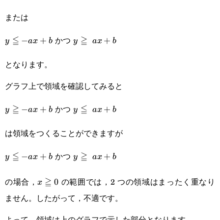
ax+b
または
≦
かつ
≧
y\leqq-
−
+
y\geqq ax+b
+
y
a
x
b
y
a
x
b
ax+b
となります。
グラフ上で領域を確認してみると
≧
かつ
≦
y\geqq-
−
+
y\leqq ax+b
+
y
a
x
b
y
a
x
b
ax+b
は領域をつくることができますが
≦
かつ
≧
y\leqq-
−
+
y\geqq ax+b
+
y
a
x
b
y
a
x
b
ax+b
の場合，
≧
の範囲では，2 つの領域はまったく重なり
x\geqq0
0
x
ません。したがって，不適です。
よって，領域は上のグラフで示した部分となります。