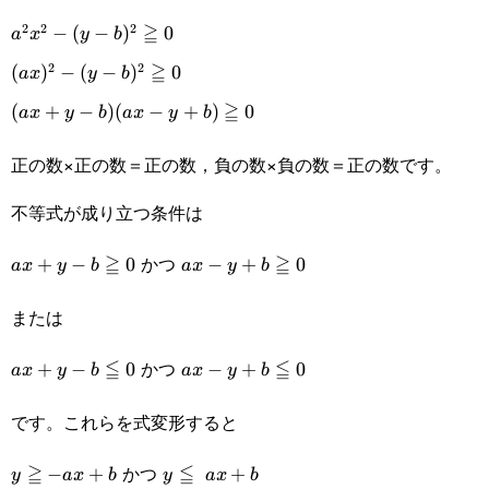
≧
2
2
2
a^2x^2-(y-
−
(
−
)
0
a
x
y
b
≧
2
2
b)^2\geqq0
(ax)^2-(y-
(
)
−
(
−
)
0
a
x
y
b
≧
b)^2\geqq0
(ax+y-b)
(
+
−
)
(
−
+
)
0
a
x
y
b
a
x
y
b
(ax-
正の数×正の数＝正の数，負の数×負の数＝正の数です。
y+b)\geqq0
不等式が成り立つ条件は
≧
かつ
≧
ax+y-
+
−
0
ax-
−
+
0
a
x
y
b
a
x
y
b
b\geqq0
y+b\geqq0
または
≦
かつ
≦
ax+y-
+
−
0
ax-
−
+
0
a
x
y
b
a
x
y
b
b\leqq0
y+b\leqq0
です。これらを式変形すると
≧
かつ
≦
y\geqq-
−
+
y\leqq ax+b
+
y
a
x
b
y
a
x
b