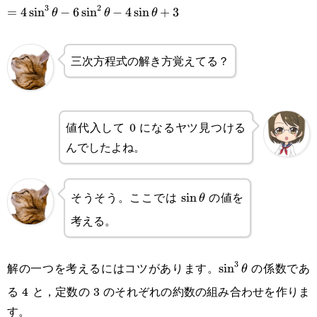
3
2
\sin^2\theta)-3\sin^2\theta
3\sin^2\theta-3\sin^2\theta
=4\sin^3\theta-
=
4
s
i
n
−
6
s
i
n
−
4
s
i
n
+
3
θ
θ
θ
6\sin^2\theta-
三次方程式の解き方覚えてる？
4\sin\theta+3
値代入して 0 になるヤツ見つける
んでしたよね。
そうそう。ここでは
の値を
\sin\theta
s
i
n
θ
考える。
3
解の一つを考えるにはコツがあります。
の係数であ
\sin^3\theta
s
i
n
θ
る 4 と，定数の 3 のそれぞれの約数の組み合わせを作りま
す。