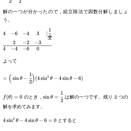
{4}-4\cdot\cfrac{1}
2
2
{2}-
{2}+3
解の一つが分かったので，組立除法で因数分解しましょ
\cfrac{3}
う。
{2}-2+3=0
1
\begin{matrix}4&-6&-4&3&|\underline{\dfrac{1}
4
−
6
−
4
3
∣
2
2
−
2
−
3
{2}}\\&2&-2&-3\\\hline4&-4&-6&0\end{matrix}
4
−
4
−
6
0
よって
1
=\Big(\sin\theta-
(
)
2
=
s
i
n
−
(
4
s
i
n
−
4
s
i
n
−
6
)
θ
θ
θ
2
\cfrac{1}{2}\Big)
1
f(\theta)=0
\sin\theta=\cfrac{1}
(4\sin^2\theta-
のとき，
は解の一つです。残り 2 つの
(
)
=
0
s
i
n
=
f
θ
θ
2
{2}
4\sin\theta-6)
解を求めてみます。
2
とすると
4\sin^2\theta-
4
s
i
n
−
4
s
i
n
−
6
=
0
θ
θ
4\sin\theta-