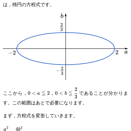
は，楕円の方程式です。
{9}=1
2
0<a\leqq2
0<b\leqq\cfrac{2}
ここから，
≦
，
≦
であることが分かりま
0
<
2
0
<
a
b
3
{3}
す。この範囲はあとで必要になります。
まず，方程式を変形していきます。
2
2
4
\cfrac{a^2}
a
b