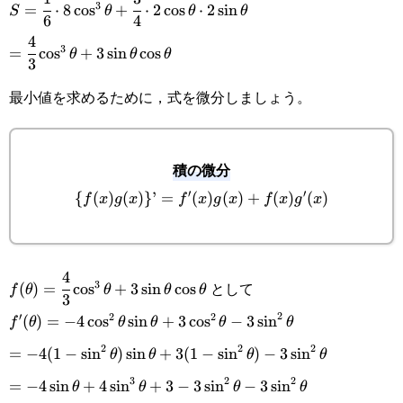
3
=
⋅
8
c
o
s
+
⋅
2
c
o
s
⋅
2
s
i
n
S
θ
θ
θ
6
4
{6}\cdot8\cos^3\theta+\cfrac{3}
4
=\cfrac{4}
3
=
c
o
s
+
3
s
i
n
c
o
s
θ
θ
θ
{4}\cdot2\cos\theta\cdot2\sin\theta
3
{3}\cos^3\theta+3\sin\theta\cos\theta
最小値を求めるために，式を微分しましょう。
積の微分
′
′
{
(
)
(
)}
’
=
\
(
)
(
)
+
(
)
(
)
f
x
g
x
f
x
g
x
f
x
g
x
{f(x)g(x)\}’=f'(x)g(x)+f(x)g'(x)
4
f(\theta)=\cfrac{4}
として
3
(
)
=
c
o
s
+
3
s
i
n
c
o
s
f
θ
θ
θ
θ
3
{3}\cos^3\theta+3\sin\theta\cos\theta
2
′
2
2
f'(\theta)=-4\cos^2\theta\sin\theta+3\cos^2\theta-
(
)
=
−
4
c
o
s
s
i
n
+
3
c
o
s
−
3
s
i
n
f
θ
θ
θ
θ
θ
2
2
2
3\sin^2\theta
=-4(1-
=
−
4
(
1
−
s
i
n
)
s
i
n
+
3
(
1
−
s
i
n
)
−
3
s
i
n
θ
θ
θ
θ
3
2
2
\sin^2\theta)\sin\theta+3(1-
=-4\sin\theta+4\sin^3\theta+3-
=
−
4
s
i
n
+
4
s
i
n
+
3
−
3
s
i
n
−
3
s
i
n
θ
θ
θ
θ