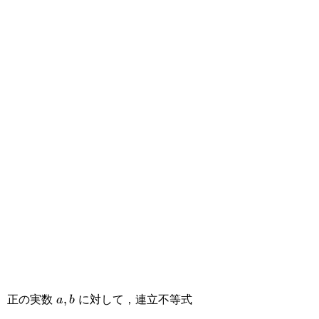
正の実数
に対して，連立不等式
a,b
,
a
b